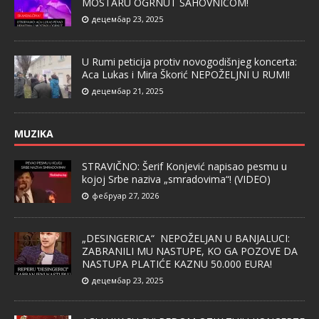
MOSTARU OGRNUT ŠAHOVNICOM!
децембар 23, 2025
U Rumi peticija protiv novogodišnjeg koncerta:
Aca Lukas i Mira Škorić NEPOŽELJNI U RUMI!
децембар 21, 2025
MUZIKA
STRAVIČNO: Šerif Konjević napisao pesmu u
kojoj Srbe naziva „smradovima“! (VIDEO)
фебруар 27, 2026
„DESINGERICA“ NEPOŽELJAN U BANJALUCI:
ZABRANILI MU NASTUPE, KO GA POZOVE DA
NASTUPA PLATIĆE KAZNU 50.000 EURA!
децембар 23, 2025