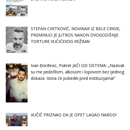
STEFAN CVETKOVIĆ, NOVINAR IZ BELE CRKVE,
PREMINUO JE JUTROS NAKON DVOGODIŠNJE
TORTURE VUČIĆEVOG REŽIMA!
Ivan Đorđević, Pokret JAČI OD SISTEMA: „Nazivali
su me pedofilom, alkosom i lopovom bez ijednog
dokaza. Istina će pobediti pred institucijama!“
VUČIČ PRIZNAO DA JE OPET LAGAO NAROD!