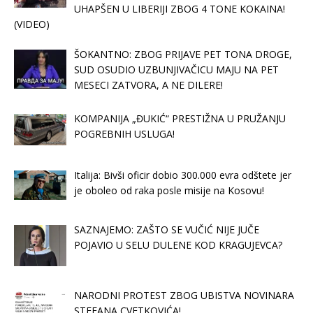
UHAPŠEN U LIBERIJI ZBOG 4 TONE KOKAINA!
(VIDEO)
ŠOKANTNO: ZBOG PRIJAVE PET TONA DROGE,
SUD OSUDIO UZBUNJIVAČICU MAJU NA PET
MESECI ZATVORA, A NE DILERE!
KOMPANIJA „ĐUKIĆ“ PRESTIŽNA U PRUŽANJU
POGREBNIH USLUGA!
Italija: Bivši oficir dobio 300.000 evra odštete jer
je oboleo od raka posle misije na Kosovu!
SAZNAJEMO: ZAŠTO SE VUČIĆ NIJE JUČE
POJAVIO U SELU DULENE KOD KRAGUJEVCA?
NARODNI PROTEST ZBOG UBISTVA NOVINARA
STEFANA CVETKOVIĆA!