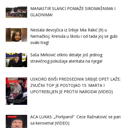
MANASTIR SLANCI POMAŽE SIROMAŠNIMA I
GLADNIMA!
Nestala devojčica iz Srbije Mia Rakić (9) u
Nemačkoj: Krenula u školu i od tada joj se gubi
svaki trag!
Saša Mirković otkrio detalje još jednog
stravičnog pokušaja atentata na njega!
USKORO BIVŠI PREDSEDNIK SRBIJE OPET LAŽE:
ZVUČNI TOP JE POSTOJAO 15. MARTA I
UPOTREBLJEN JE PROTIV NARODA! (VIDEO)
ACA LUKAS: „Portparol“ Cece Ražnatović se pari
sa kerovima! (VIDEO)