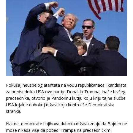
Pokušaj neuspelog atentata na vođu republikanaca i kandidata
za predsednika USA ove partije Donalda Trampa, inače bivšeg
predsednika, otvorio je Pandorinu kutiju koju kriju tajne službe
USA lojalne dubokoj državi koju kontroliše Demokratska
stranka.
Naime, demokrate i njihova duboka država znaju da Bajden ne
može nikada više da pobedi Trampa na predsedničkim