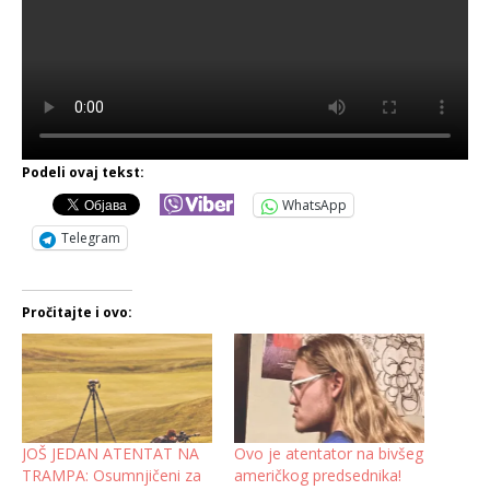
Podeli ovaj tekst:
WhatsApp
Telegram
Pročitajte i ovo:
JOŠ JEDAN ATENTAT NA
Ovo je atentator na bivšeg
TRAMPA: Osumnjičeni za
američkog predsednika!