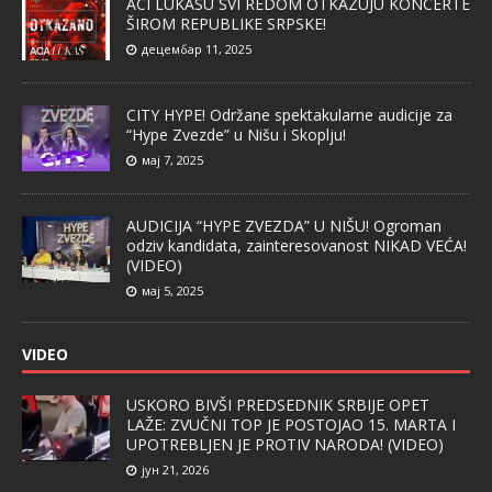
ACI LUKASU SVI REDOM OTKAZUJU KONCERTE
ŠIROM REPUBLIKE SRPSKE!
децембар 11, 2025
CITY HYPE! Održane spektakularne audicije za
“Hype Zvezde” u Nišu i Skoplju!
мај 7, 2025
AUDICIJA “HYPE ZVEZDA” U NIŠU! Ogroman
odziv kandidata, zainteresovanost NIKAD VEĆA!
(VIDEO)
мај 5, 2025
VIDEO
USKORO BIVŠI PREDSEDNIK SRBIJE OPET
LAŽE: ZVUČNI TOP JE POSTOJAO 15. MARTA I
UPOTREBLJEN JE PROTIV NARODA! (VIDEO)
јун 21, 2026