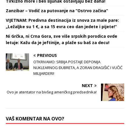
Tirkizno more i beli šljunak ostavljaju bez daha!
Zanzibar – Vodič za putovanje na ’’Ostrvo začina’’
VIJETNAM: Predivna destinacija iz snova za male pare:
„Ležaljke su 1 €, a sa 15 evra ceo dan jedete i pijete!“
Ni Grčka, ni Crna Gora, sve više srpskih porodica ovde
letuje: Kažu da je jeftinije, a plaže su baš za decu!
PREVIOUS
OTKRIVAMO: SRBIJA POSTAJE DEPONIJA
NUKLEARNOG ĐUBRETA, A ZORAN DRAGIŠIĆ I VUČIĆ
MILIJARDERI!
NEXT
Ovo je atentator na bivšeg američkog predsednika!
VAŠ KOMENTAR NA OVO?