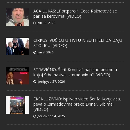
ACA LUKAS: „Portparol“ Cece Ražnatović se
pari sa kerovima! (VIDEO)
јун 18, 2026
CIRKUS: VUČIĆU U TIVTU NISU HTELI DA DAJU
STOLICU! (VIDEO)
јун 8, 2026
STRAVIČNO: Šerif Konjević napisao pesmu u
kojoj Srbe naziva „smradovima“! (VIDEO)
фебруар 27, 2026
EKSKLUZIVNO: Isplivao video Šerifa Konjevića,
peva o „smradovima preko Drine“, Srbima!
(VIDEO)
децембар 4, 2025