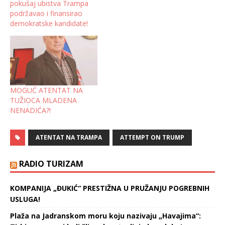
pokušaj ubistva Trampa
podržavao i finansirao
demokratske kandidate!
MOGUĆ ATENTAT NA
TUŽIOCA MLADENA
NENADIĆA?!
ATENTAT NA TRAMPA
ATTEMPT ON TRUMP
RADIO TURIZAM
KOMPANIJA „ĐUKIĆ“ PRESTIŽNA U PRUŽANJU POGREBNIH
USLUGA!
Plaža na Jadranskom moru koju nazivaju „Havajima“: