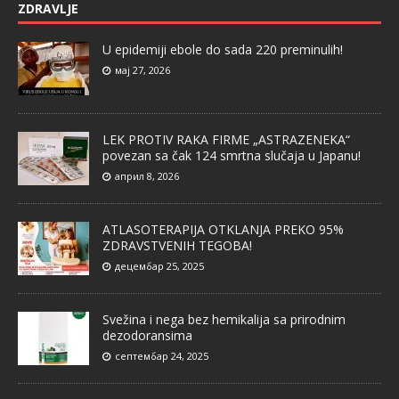
ZDRAVLJE
U epidemiji ebole do sada 220 preminulih!
мај 27, 2026
LEK PROTIV RAKA FIRME „ASTRAZENEKA“
povezan sa čak 124 smrtna slučaja u Japanu!
април 8, 2026
ATLASOTERAPIJA OTKLANJA PREKO 95%
ZDRAVSTVENIH TEGOBA!
децембар 25, 2025
Svežina i nega bez hemikalija sa prirodnim
dezodoransima
септембар 24, 2025