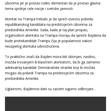
izborima jer je postao toliko dementan da je postao glavna
tema sprdnje cele nacije i svetske javnosti.
Atentat na Trampa trebalo je da spreči izvesnu pobedu
republikanskog kandidata na predstojećim izborima za
predsednika Amerike. Sada, kada je taj plan propao,
organizatori atentata na Trampa moraju da spreče Bajdena da
bude protivkandidat Trampu čija je popularnost nakon
neuspelog atentata udvostručena.
To praktično znači da Bajden mora biti sklonjen, nasilno,
možda trovanjem ili klasičnim atentatom, da bi ga zamenio
adekvatniji kandidat Demokratske stranke koji bi možda
mogao da pobedi Trampa na predstojećim izborima za
predsednika Amerike.
Uglavnom, Bajdenovi dani su sasvim sigurno odbrojani…