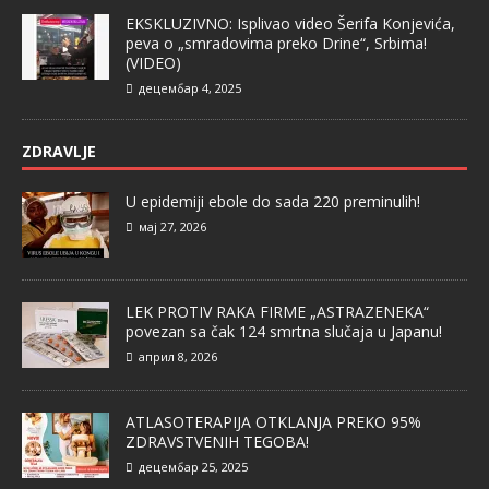
EKSKLUZIVNO: Isplivao video Šerifa Konjevića,
peva o „smradovima preko Drine“, Srbima!
(VIDEO)
децембар 4, 2025
ZDRAVLJE
U epidemiji ebole do sada 220 preminulih!
мај 27, 2026
LEK PROTIV RAKA FIRME „ASTRAZENEKA“
povezan sa čak 124 smrtna slučaja u Japanu!
април 8, 2026
ATLASOTERAPIJA OTKLANJA PREKO 95%
ZDRAVSTVENIH TEGOBA!
децембар 25, 2025