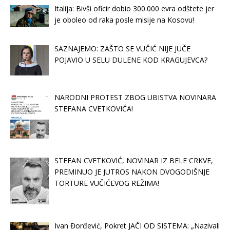
Italija: Bivši oficir dobio 300.000 evra odštete jer
je oboleo od raka posle misije na Kosovu!
SAZNAJEMO: ZAŠTO SE VUČIĆ NIJE JUČE
POJAVIO U SELU DULENE KOD KRAGUJEVCA?
NARODNI PROTEST ZBOG UBISTVA NOVINARA
STEFANA CVETKOVIĆA!
STEFAN CVETKOVIĆ, NOVINAR IZ BELE CRKVE,
PREMINUO JE JUTROS NAKON DVOGODIŠNJE
TORTURE VUČIĆEVOG REŽIMA!
Ivan Đorđević, Pokret JAČI OD SISTEMA: „Nazivali