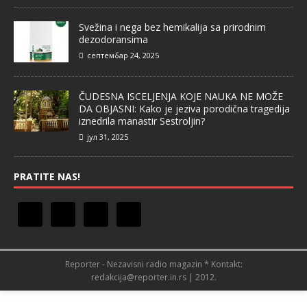
Svežina i nega bez hemikalija sa prirodnim
dezodoransima
септембар 24, 2025
ČUDESNA ISCELJENJA KOJE NAUKA NE MOŽE
DA OBJASNI: Kako je jeziva porodična tragedija
iznedrila manastir Sestroljin?
јул 31, 2025
PRATITE NAS!
Reporter - Nezavisni radio magazin * Kontakt:
redakcija@reporter.in.rs | 2012.