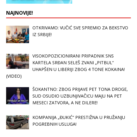
NAJNOVIJE!
OTKRIVAMO: VUČIĆ SVE SPREMIO ZA BEKSTVO
IZ SRBIJE!
VISOKOPOZICIONIRANI PRIPADNIK SNS
KARTELA SRĐAN SELEŠ ZVANI „PITBUL“
UHAPŠEN U LIBERIJI ZBOG 4 TONE KOKAINA!
(VIDEO)
ŠOKANTNO: ZBOG PRIJAVE PET TONA DROGE,
SUD OSUDIO UZBUNJIVAČICU MAJU NA PET
MESECI ZATVORA, A NE DILERE!
KOMPANIJA „ĐUKIĆ“ PRESTIŽNA U PRUŽANJU
POGREBNIH USLUGA!