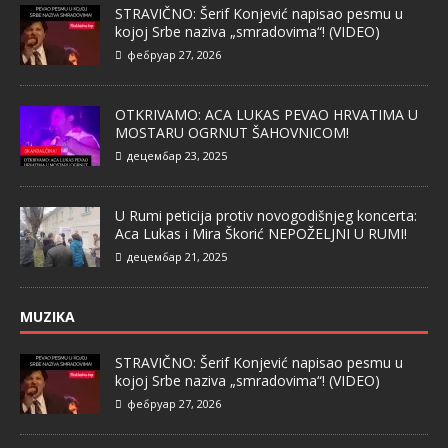
STRAVIČNO: Šerif Konjević napisao pesmu u
kojoj Srbe naziva „smradovima“! (VIDEO)
фебруар 27, 2026
OTKRIVAMO: ACA LUKAS PEVAO HRVATIMA U
MOSTARU OGRNUT ŠAHOVNICOM!
децембар 23, 2025
U Rumi peticija protiv novogodišnjeg koncerta:
Aca Lukas i Mira Škorić NEPOŽELJNI U RUMI!
децембар 21, 2025
MUZIKA
STRAVIČNO: Šerif Konjević napisao pesmu u
kojoj Srbe naziva „smradovima“! (VIDEO)
фебруар 27, 2026