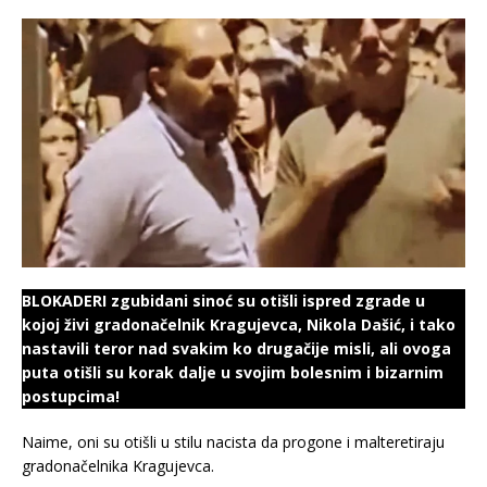
BLOKADERI zgubidani sinoć su otišli ispred zgrade u
kojoj živi gradonačelnik Kragujevca, Nikola Dašić, i tako
nastavili teror nad svakim ko drugačije misli, ali ovoga
puta otišli su korak dalje u svojim bolesnim i bizarnim
postupcima!
Naime, oni su otišli u stilu nacista da progone i malteretiraju
gradonačelnika Kragujevca.