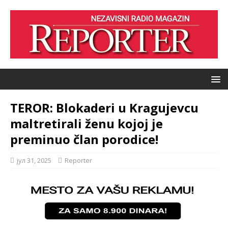
TEROR: Blokaderi u Kragujevcu
maltretirali ženu kojoj je
preminuo član porodice!
јул 31, 2025
Reporter