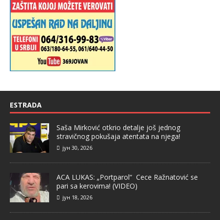
ESTRADA
Saša Mirković otkrio detalje još jednog
stravičnog pokušaja atentata na njega!
јун 30, 2026
ACA LUKAS: „Portparol“ Cece Ražnatović se
pari sa kerovima! (VIDEO)
јун 18, 2026