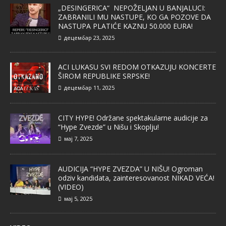
„DESINGERICA“ NEPOŽELJAN U BANJALUCI:
ZABRANILI MU NASTUPE, KO GA POZOVE DA
NASTUPA PLATIĆE KAZNU 50.000 EURA!
децембар 23, 2025
ACI LUKASU SVI REDOM OTKAZUJU KONCERTE
ŠIROM REPUBLIKE SRPSKE!
децембар 11, 2025
CITY HYPE! Održane spektakularne audicije za
“Hype Zvezde” u Nišu i Skoplju!
мај 7, 2025
AUDICIJA “HYPE ZVEZDA” U NIŠU! Ogroman
odziv kandidata, zainteresovanost NIKAD VEĆA!
(VIDEO)
мај 5, 2025