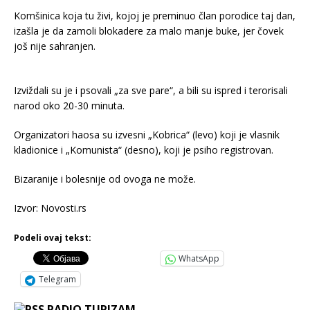
Komšinica koja tu živi, kojoj je preminuo član porodice taj dan,
izašla je da zamoli blokadere za malo manje buke, jer čovek
još nije sahranjen.
Izviždali su je i psovali „za sve pare“, a bili su ispred i terorisali
narod oko 20-30 minuta.
Organizatori haosa su izvesni „Kobrica“ (levo) koji je vlasnik
kladionice i „Komunista“ (desno), koji je psiho registrovan.
Bizaranije i bolesnije od ovoga ne može.
Izvor: Novosti.rs
Podeli ovaj tekst:
WhatsApp
Telegram
RADIO TURIZAM