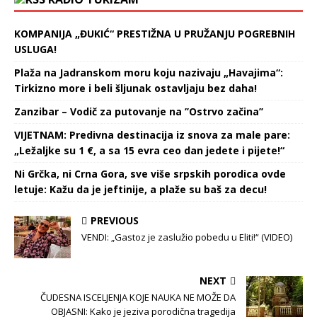
KOMPANIJA „ĐUKIĆ“ PRESTIŽNA U PRUŽANJU POGREBNIH
USLUGA!
Plaža na Jadranskom moru koju nazivaju „Havajima“:
Tirkizno more i beli šljunak ostavljaju bez daha!
Zanzibar – Vodič za putovanje na ’’Ostrvo začina’’
VIJETNAM: Predivna destinacija iz snova za male pare:
„Ležaljke su 1 €, a sa 15 evra ceo dan jedete i pijete!“
Ni Grčka, ni Crna Gora, sve više srpskih porodica ovde
letuje: Kažu da je jeftinije, a plaže su baš za decu!
PREVIOUS
VENDI: „Gastoz je zaslužio pobedu u Eliti!“ (VIDEO)
NEXT
ČUDESNA ISCELJENJA KOJE NAUKA NE MOŽE DA
OBJASNI: Kako je jeziva porodična tragedija