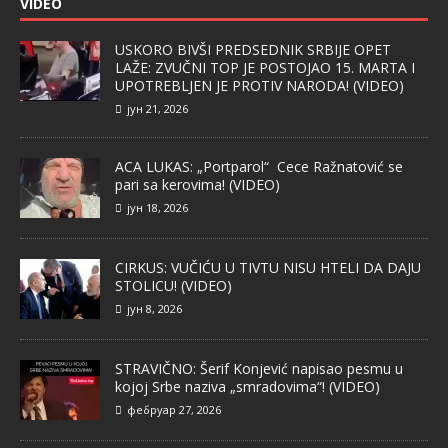
VIDEO
USKORO BIVŠI PREDSEDNIK SRBIJE OPET
LAŽE: ZVUČNI TOP JE POSTOJAO 15. MARTA I
UPOTREBLJEN JE PROTIV NARODA! (VIDEO)
јун 21, 2026
ACA LUKAS: „Portparol“ Cece Ražnatović se
pari sa kerovima! (VIDEO)
јун 18, 2026
CIRKUS: VUČIĆU U TIVTU NISU HTELI DA DAJU
STOLICU! (VIDEO)
јун 8, 2026
STRAVIČNO: Šerif Konjević napisao pesmu u
kojoj Srbe naziva „smradovima“! (VIDEO)
фебруар 27, 2026