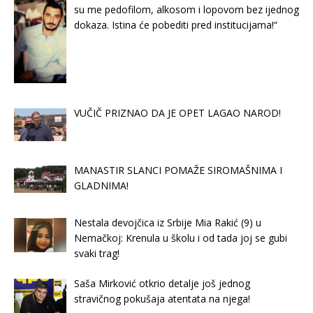
su me pedofilom, alkosom i lopovom bez ijednog
dokaza. Istina će pobediti pred institucijama!“
VUČIČ PRIZNAO DA JE OPET LAGAO NAROD!
MANASTIR SLANCI POMAŽE SIROMAŠNIMA I
GLADNIMA!
Nestala devojčica iz Srbije Mia Rakić (9) u
Nemačkoj: Krenula u školu i od tada joj se gubi
svaki trag!
Saša Mirković otkrio detalje još jednog
stravičnog pokušaja atentata na njega!