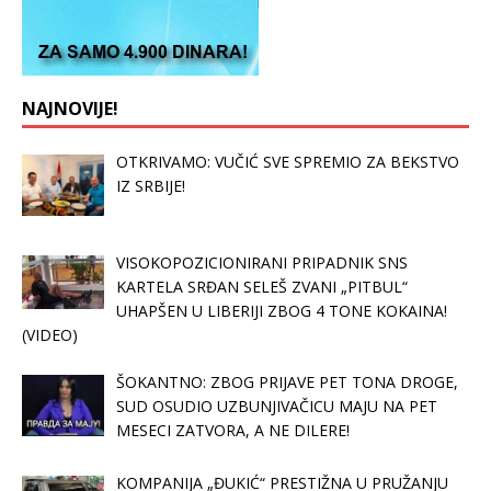
NAJNOVIJE!
OTKRIVAMO: VUČIĆ SVE SPREMIO ZA BEKSTVO
IZ SRBIJE!
VISOKOPOZICIONIRANI PRIPADNIK SNS
KARTELA SRĐAN SELEŠ ZVANI „PITBUL“
UHAPŠEN U LIBERIJI ZBOG 4 TONE KOKAINA!
(VIDEO)
ŠOKANTNO: ZBOG PRIJAVE PET TONA DROGE,
SUD OSUDIO UZBUNJIVAČICU MAJU NA PET
MESECI ZATVORA, A NE DILERE!
KOMPANIJA „ĐUKIĆ“ PRESTIŽNA U PRUŽANJU