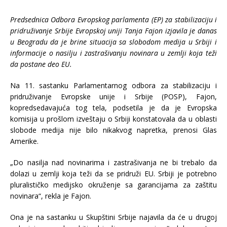
Predsednica Odbora Evropskog parlamenta (EP) za stabilizaciju i
pridruživanje Srbije Evropskoj uniji Tanja Fajon izjavila je danas
u Beogradu da je brine situacija sa slobodom medija u Srbiji i
informacije o nasilju i zastrašivanju novinara u zemlji koja teži
da postane deo EU.
Na 11. sastanku Parlamentarnog odbora za stabilizaciju i
pridruživanje Evropske unije i Srbije (POSP), Fajon,
kopredsedavajuća tog tela, podsetila je da je Evropska
komisija u prošlom izveštaju o Srbiji konstatovala da u oblasti
slobode medija nije bilo nikakvog napretka, prenosi Glas
Amerike.
„Do nasilja nad novinarima i zastrašivanja ne bi trebalo da
dolazi u zemlji koja teži da se pridruži EU. Srbiji je potrebno
pluralističko medijsko okruženje sa garancijama za zaštitu
novinara“, rekla je Fajon.
Ona je na sastanku u Skupštini Srbije najavila da će u drugoj