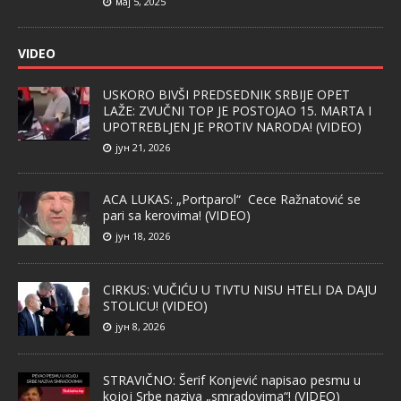
мај 5, 2025
VIDEO
USKORO BIVŠI PREDSEDNIK SRBIJE OPET
LAŽE: ZVUČNI TOP JE POSTOJAO 15. MARTA I
UPOTREBLJEN JE PROTIV NARODA! (VIDEO)
јун 21, 2026
ACA LUKAS: „Portparol“ Cece Ražnatović se
pari sa kerovima! (VIDEO)
јун 18, 2026
CIRKUS: VUČIĆU U TIVTU NISU HTELI DA DAJU
STOLICU! (VIDEO)
јун 8, 2026
STRAVIČNO: Šerif Konjević napisao pesmu u
kojoj Srbe naziva „smradovima“! (VIDEO)