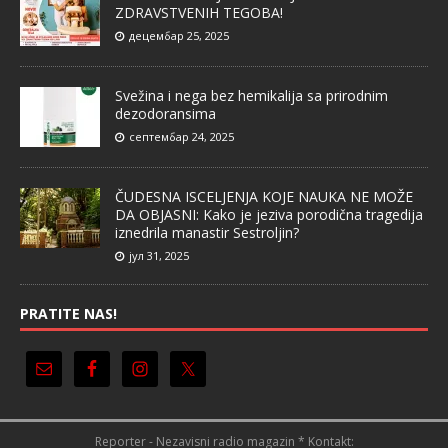
ZDRAVSTVENIH TEGOBA!
децембар 25, 2025
Svežina i nega bez hemikalija sa prirodnim
dezodoransima
септембар 24, 2025
ČUDESNA ISCELJENJA KOJE NAUKA NE MOŽE
DA OBJASNI: Kako je jeziva porodična tragedija
iznedrila manastir Sestroljin?
јул 31, 2025
PRATITE NAS!
Reporter - Nezavisni radio magazin * Kontakt: