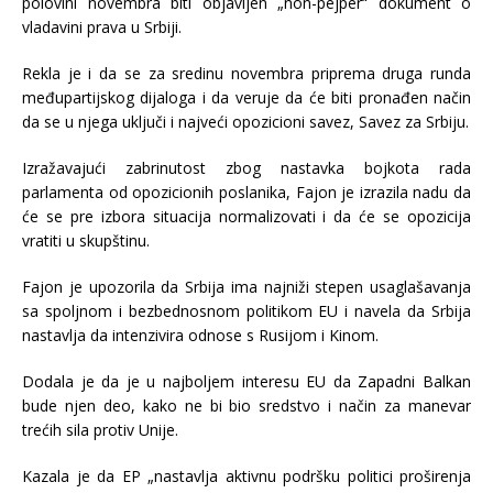
polovini novembra biti objavljen „non-pejper“ dokument o
vladavini prava u Srbiji.
Rekla je i da se za sredinu novembra priprema druga runda
međupartijskog dijaloga i da veruje da će biti pronađen način
da se u njega uključi i najveći opozicioni savez, Savez za Srbiju.
Izražavajući zabrinutost zbog nastavka bojkota rada
parlamenta od opozicionih poslanika, Fajon je izrazila nadu da
će se pre izbora situacija normalizovati i da će se opozicija
vratiti u skupštinu.
Fajon je upozorila da Srbija ima najniži stepen usaglašavanja
sa spoljnom i bezbednosnom politikom EU i navela da Srbija
nastavlja da intenzivira odnose s Rusijom i Kinom.
Dodala je da je u najboljem interesu EU da Zapadni Balkan
bude njen deo, kako ne bi bio sredstvo i način za manevar
trećih sila protiv Unije.
Kazala je da EP „nastavlja aktivnu podršku politici proširenja