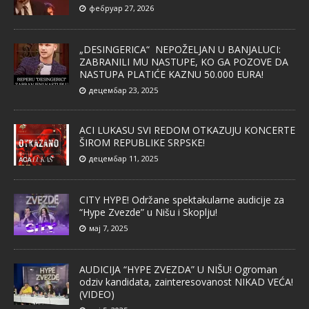
фебруар 27, 2026
„DESINGERICA“ NEPOŽELJAN U BANJALUCI:
ZABRANILI MU NASTUPE, KO GA POZOVE DA
NASTUPA PLATIĆE KAZNU 50.000 EURA!
децембар 23, 2025
ACI LUKASU SVI REDOM OTKAZUJU KONCERTE
ŠIROM REPUBLIKE SRPSKE!
децембар 11, 2025
CITY HYPE! Održane spektakularne audicije za
“Hype Zvezde” u Nišu i Skoplju!
мај 7, 2025
AUDICIJA “HYPE ZVEZDA” U NIŠU! Ogroman
odziv kandidata, zainteresovanost NIKAD VEĆA!
(VIDEO)