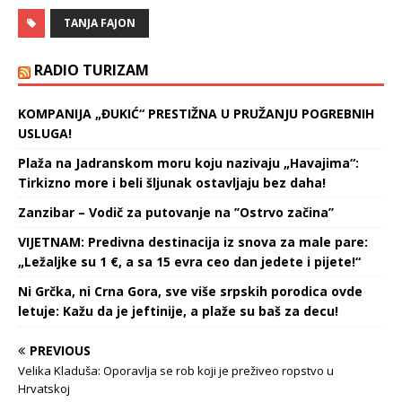
TANJA FAJON
RADIO TURIZAM
KOMPANIJA „ĐUKIĆ“ PRESTIŽNA U PRUŽANJU POGREBNIH
USLUGA!
Plaža na Jadranskom moru koju nazivaju „Havajima“:
Tirkizno more i beli šljunak ostavljaju bez daha!
Zanzibar – Vodič za putovanje na ’’Ostrvo začina’’
VIJETNAM: Predivna destinacija iz snova za male pare:
„Ležaljke su 1 €, a sa 15 evra ceo dan jedete i pijete!“
Ni Grčka, ni Crna Gora, sve više srpskih porodica ovde
letuje: Kažu da je jeftinije, a plaže su baš za decu!
PREVIOUS
Velika Kladuša: Oporavlja se rob koji je preživeo ropstvo u
Hrvatskoj