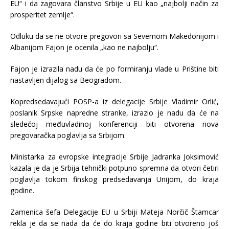
EU“ i da zagovara članstvo Srbije u EU kao „najbolji način za
prosperitet zemlje“.
Odluku da se ne otvore pregovori sa Severnom Makedonijom i
Albanijom Fajon je ocenila „kao ne najbolju“.
Fajon je izrazila nadu da će po formiranju vlade u Prištine biti
nastavljen dijalog sa Beogradom.
Kopredsedavajući POSP-a iz delegacije Srbije Vladimir Orlić,
poslanik Srpske napredne stranke, izrazio je nadu da će na
sledećoj međuvladinoj konferenciji biti otvorena nova
pregovaračka poglavlja sa Srbijom.
Ministarka za evropske integracije Srbije Jadranka Joksimović
kazala je da je Srbija tehnički potpuno spremna da otvori četiri
poglavlja tokom finskog predsedavanja Unijom, do kraja
godine.
Zamenica šefa Delegacije EU u Srbiji Mateja Norčič Štamcar
rekla je da se nada da će do kraja godine biti otvoreno još