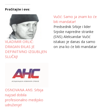
Pročitajte i ovo:
Vučić: Samo ja znam ko će
biti mandatar!
Predsednik Srbije i lider
Srpske napredne stranke
(SNS) Aleksandar Vučić
VLADIMIR ORLIĆ:
istakao je danas da samo
DRAGAN ĐILAS JE
on zna ko će biti mandatar
DEFINITIVNO IZGUBLJEN
za sastav nove vlade
SLUČAJ!
Srbije i poručio da na
odluku ko će to biti neće
uticati bilo koje ambasade
ili strani centri moći. Vučić
je tako odgovorio na
pitanje…
OSNOVANA ANS: Srbija
najzad dobila
profesionalno medijsko
udruženje!