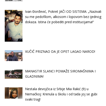
Ivan Đorđević, Pokret JAČI OD SISTEMA: „Nazivali
su me pedofilom, alkosom i lopovom bez ijednog
dokaza. Istina će pobediti pred institucijama!“
VUČIČ PRIZNAO DA JE OPET LAGAO NAROD!
MANASTIR SLANCI POMAŽE SIROMAŠNIMA I
GLADNIMA!
Nestala devojčica iz Srbije Mia Rakić (9) u
Nemačkoj: Krenula u školu i od tada joj se gubi
svaki trag!