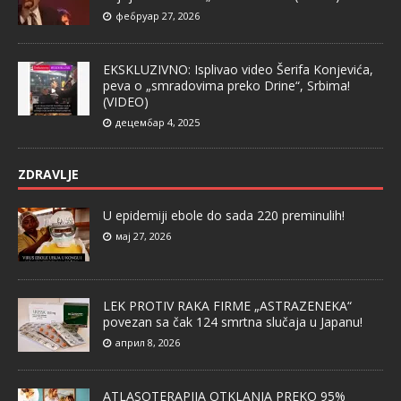
фебруар 27, 2026
EKSKLUZIVNO: Isplivao video Šerifa Konjevića,
peva o „smradovima preko Drine“, Srbima!
(VIDEO)
децембар 4, 2025
ZDRAVLJE
U epidemiji ebole do sada 220 preminulih!
мај 27, 2026
LEK PROTIV RAKA FIRME „ASTRAZENEKA“
povezan sa čak 124 smrtna slučaja u Japanu!
април 8, 2026
ATLASOTERAPIJA OTKLANJA PREKO 95%