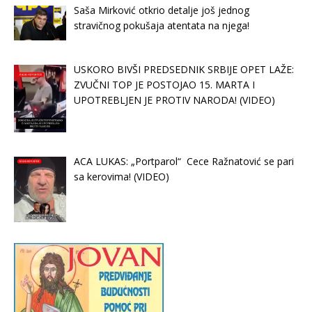
Saša Mirković otkrio detalje još jednog
stravičnog pokušaja atentata na njega!
USKORO BIVŠI PREDSEDNIK SRBIJE OPET LAŽE:
ZVUČNI TOP JE POSTOJAO 15. MARTA I
UPOTREBLJEN JE PROTIV NARODA! (VIDEO)
ACA LUKAS: „Portparol“ Cece Ražnatović se pari
sa kerovima! (VIDEO)