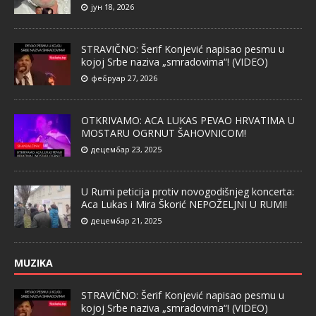
јун 18, 2026
STRAVIČNO: Šerif Konjević napisao pesmu u
kojoj Srbe naziva „smradovima“! (VIDEO)
фебруар 27, 2026
OTKRIVAMO: ACA LUKAS PEVAO HRVATIMA U
MOSTARU OGRNUT ŠAHOVNICOM!
децембар 23, 2025
U Rumi peticija protiv novogodišnjeg koncerta:
Aca Lukas i Mira Škorić NEPOŽELJNI U RUMI!
децембар 21, 2025
MUZIKA
STRAVIČNO: Šerif Konjević napisao pesmu u
kojoj Srbe naziva „smradovima“! (VIDEO)