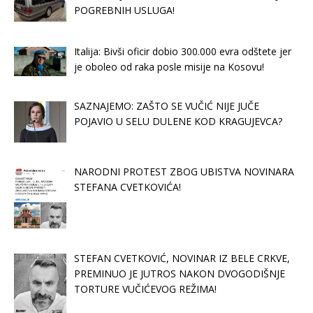
POGREBNIH USLUGA!
Italija: Bivši oficir dobio 300.000 evra odštete jer
je oboleo od raka posle misije na Kosovu!
SAZNAJEMO: ZAŠTO SE VUČIĆ NIJE JUČE
POJAVIO U SELU DULENE KOD KRAGUJEVCA?
NARODNI PROTEST ZBOG UBISTVA NOVINARA
STEFANA CVETKOVIĆA!
STEFAN CVETKOVIĆ, NOVINAR IZ BELE CRKVE,
PREMINUO JE JUTROS NAKON DVOGODIŠNJE
TORTURE VUČIĆEVOG REŽIMA!