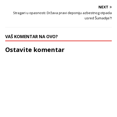
NEXT
Stragari u opasnosti: Država pravi deponiju azbestnog otpada
usred Šumadije?!
VAŠ KOMENTAR NA OVO?
Ostavite komentar