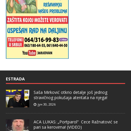
ESTRADA
Saša Mirković otkrio detalje još jednog
stravičnog pokušaja atentata na njega!
јун 30, 2026
ACA LUKAS: „Portparol“ Cece Ražnatović se
pari sa kerovima! (VIDEO)