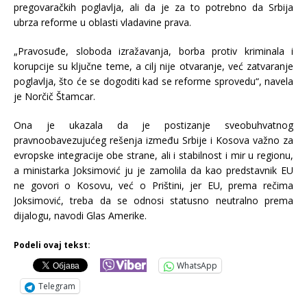
pregovaračkih poglavlja, ali da je za to potrebno da Srbija
ubrza reforme u oblasti vladavine prava.
„Pravosuđe, sloboda izražavanja, borba protiv kriminala i
korupcije su ključne teme, a cilj nije otvaranje, već zatvaranje
poglavlja, što će se dogoditi kad se reforme sprovedu“, navela
je Norčič Štamcar.
Ona je ukazala da je postizanje sveobuhvatnog
pravnoobavezujućeg rešenja između Srbije i Kosova važno za
evropske integracije obe strane, ali i stabilnost i mir u regionu,
a ministarka Joksimović ju je zamolila da kao predstavnik EU
ne govori o Kosovu, već o Prištini, jer EU, prema rečima
Joksimović, treba da se odnosi statusno neutralno prema
dijalogu, navodi Glas Amerike.
Podeli ovaj tekst:
WhatsApp
Telegram