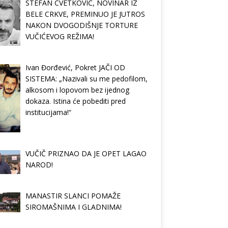
STEFAN CVETKOVIĆ, NOVINAR IZ
BELE CRKVE, PREMINUO JE JUTROS
NAKON DVOGODIŠNJE TORTURE
VUČIĆEVOG REŽIMA!
Ivan Đorđević, Pokret JAČI OD
SISTEMA: „Nazivali su me pedofilom,
alkosom i lopovom bez ijednog
dokaza. Istina će pobediti pred
institucijama!“
VUČIČ PRIZNAO DA JE OPET LAGAO
NAROD!
MANASTIR SLANCI POMAŽE
SIROMAŠNIMA I GLADNIMA!