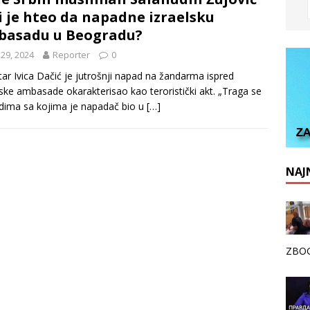
i je hteo da napadne izraelsku
basadu u Beogradu?
 29, 2024
Reporter
0
tar Ivica Dačić je jutrošnji napad na žandarma ispred
lske ambasade okarakterisao kao teroristički akt. „Traga se
udima sa kojima je napadač bio u
[…]
NAJN
ZBOG