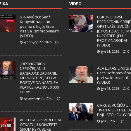
ZIKA
VIDEO
STRAVIČNO: Šerif
USKORO BIVŠI
Konjević napisao
PREDSEDNIK SRBIJE
pesmu u kojoj Srbe
OPET LAŽE: ZVUČNI
naziva „smradovima“!
JE POSTOJAO 15. M
(VIDEO)
I UPOTREBLJEN JE
PROTIV NARODA!
фебруар 27, 2026
(VIDEO)
0
јун 21, 2026
0
„DESINGERICA“
ACA LUKAS: „Portpa
NEPOŽELJAN U
Cece Ražnatović s
BANJALUCI: ZABRANILI
pari sa kerovima!
MU NASTUPE, KO GA
(VIDEO)
POZOVE DA NASTUPA
PLATIĆE KAZNU 50.000
јун 18, 2026
0
EURA!
децембар 23, 2025
0
CIRKUS: VUČIĆU U
TIVTU NISU HTELI D
DAJU STOLICU! (VID
ACI LUKASU SVI REDOM
јун 8, 2026
0
OTKAZUJU KONCERTE
ŠIROM REPUBLIKE