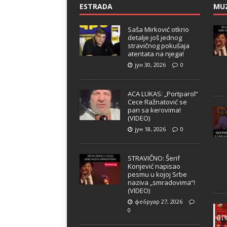
ESTRADA
MU
Saša Mirković otkrio
detalje još jednog
stravičnog pokušaja
atentata na njega!
јун 30, 2026
0
ACA LUKAS: „Portparol“
Cece Ražnatović se
pari sa kerovima!
(VIDEO)
јун 18, 2026
0
STRAVIČNO: Šerif
Konjević napisao
pesmu u kojoj Srbe
naziva „smradovima“!
(VIDEO)
фебруар 27, 2026
0