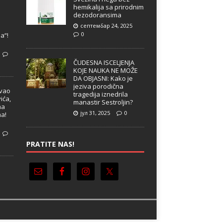
hemikalija sa prirodnim
dezodoransima
септембар 24, 2025
e
0
a“!
ČUDESNA ISCELJENJA
KOJE NAUKA NE MOŽE
DA OBJASNI: Kako je
jeziva porodična
ivao
tragedija iznedrila
ića,
manastir Sestroljin?
ma
јул 31, 2025
0
ma!
PRATITE NAS!