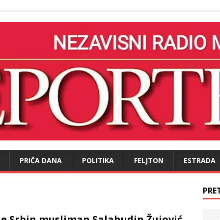
PRIČA DANA
POLITIKA
FELJTON
ESTRADA
PRE
je Srbin musliman Salahudin Žujović