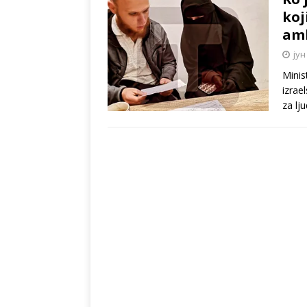
koj
am
јун
Minis
izrae
za lj