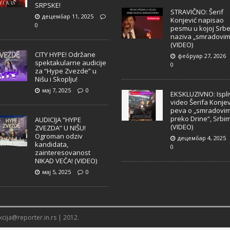
SRPSKE!
STRAVIČNO: Šerif
децембар 11, 2025
Konjević napisao
0
pesmu u kojoj Srb
naziva „smradovim
(VIDEO)
CITY HYPE! Održane
фебруар 27, 2026
spektakularne audicije
0
za “Hype Zvezde” u
Nišu i Skoplju!
мај 7, 2025
0
EKSKLUZIVNO: Ispl
video Šerifa Konjev
peva o „smradovi
preko Drine“, Srbi
AUDICIJA “HYPE
(VIDEO)
ZVEZDA” U NIŠU!
Ogroman odziv
децембар 4, 2025
kandidata,
0
zainteresovanost
NIKAD VEĆA! (VIDEO)
мај 5, 2025
0
cija@reporter.in.rs | 2012.