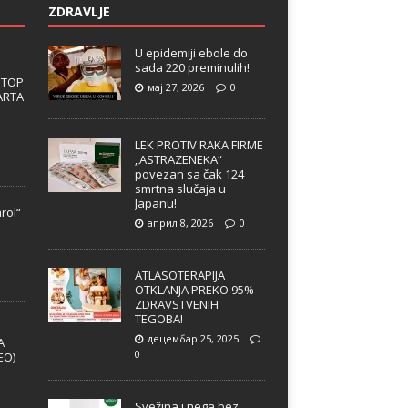
ZDRAVLJE
U epidemiji ebole do
sada 220 preminulih!
 TOP
мај 27, 2026
0
ARTA
LEK PROTIV RAKA FIRME
„ASTRAZENEKA“
povezan sa čak 124
smrtna slučaja u
Japanu!
rol“
април 8, 2026
0
e
ATLASOTERAPIJA
OTKLANJA PREKO 95%
ZDRAVSTVENIH
TEGOBA!
децембар 25, 2025
A
0
EO)
Svežina i nega bez