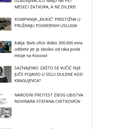
UZBUNJIVAČICU MAJU NA PET
MESECI ZATVORA, A NE DILERE!
KOMPANIJA „ĐUKIĆ“ PRESTIŽNA U
PRUŽANJU POGREBNIH USLUGA!
Italija: Bivši oficir dobio 300.000 evra
odštete jer je oboleo od raka posle
misije na Kosovu!
SAZNAJEMO: ZAŠTO SE VUČIĆ NIJE
JUČE POJAVIO U SELU DULENE KOD
KRAGUJEVCA?
NARODNI PROTEST ZBOG UBISTVA
NOVINARA STEFANA CVETKOVIĆA!