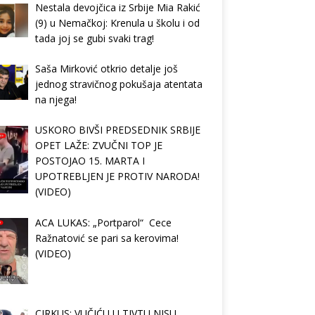
Nestala devojčica iz Srbije Mia Rakić
(9) u Nemačkoj: Krenula u školu i od
tada joj se gubi svaki trag!
Saša Mirković otkrio detalje još
jednog stravičnog pokušaja atentata
na njega!
USKORO BIVŠI PREDSEDNIK SRBIJE
OPET LAŽE: ZVUČNI TOP JE
POSTOJAO 15. MARTA I
UPOTREBLJEN JE PROTIV NARODA!
(VIDEO)
ACA LUKAS: „Portparol“ Cece
Ražnatović se pari sa kerovima!
(VIDEO)
CIRKUS: VUČIĆU U TIVTU NISU