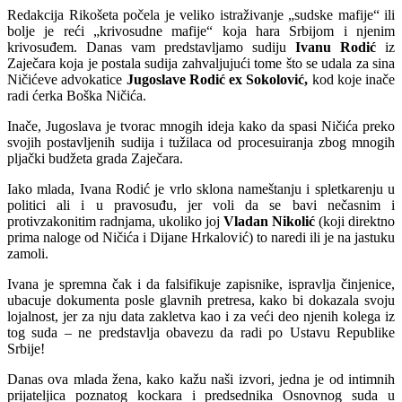
Redakcija Rikošeta počela je veliko istraživanje „sudske mafije“ ili
bolje je reći „krivosudne mafije“ koja hara Srbijom i njenim
krivosuđem. Danas vam predstavljamo sudiju
Ivanu Rodić
iz
Zaječara koja je postala sudija zahvaljujući tome što se udala za sina
Ničićeve advokatice
Jugoslave Rodić ex Sokolović,
kod koje inače
radi ćerka Boška Ničića.
Inače, Jugoslava je tvorac mnogih ideja kako da spasi Ničića preko
svojih postavljenih sudija i tužilaca od procesuiranja zbog mnogih
pljački budžeta grada Zaječara.
Iako mlada, Ivana Rodić je vrlo sklona nameštanju i spletkarenju u
politici ali i u pravosuđu, jer voli da se bavi nečasnim i
protivzakonitim radnjama, ukoliko joj
Vladan Nikolić
(koji direktno
prima naloge od Ničića i Dijane Hrkalović) to naredi ili je na jastuku
zamoli.
Ivana je spremna čak i da falsifikuje zapisnike, ispravlja činjenice,
ubacuje dokumenta posle glavnih pretresa, kako bi dokazala svoju
lojalnost, jer za nju data zakletva kao i za veći deo njenih kolega iz
tog suda – ne predstavlja obavezu da radi po Ustavu Republike
Srbije!
Danas ova mlada žena, kako kažu naši izvori, jedna je od intimnih
prijateljica poznatog kockara i predsednika Osnovnog suda u