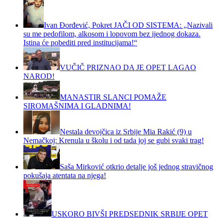
Ivan Đorđević, Pokret JAČI OD SISTEMA: „Nazivali
su me pedofilom, alkosom i lopovom bez ijednog dokaza.
Istina će pobediti pred institucijama!“
VUČIČ PRIZNAO DA JE OPET LAGAO
NAROD!
MANASTIR SLANCI POMAŽE
SIROMAŠNIMA I GLADNIMA!
Nestala devojčica iz Srbije Mia Rakić (9) u
Nemačkoj: Krenula u školu i od tada joj se gubi svaki trag!
Saša Mirković otkrio detalje još jednog stravičnog
pokušaja atentata na njega!
USKORO BIVŠI PREDSEDNIK SRBIJE OPET