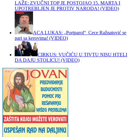
LAŽE: ZVUČNI TOP JE POSTOJAO 15. MARTA I
UPOTREBLJEN JE PROTIV NARODA! (VIDEO)
ACA LUKAS: „Portparol“ Cece Ražnatović se
pari sa kerovima! (VIDEO)
CIRKUS: VUČIĆU U TIVTU NISU HTELI
DA DAJU STOLICU! (VIDEO)