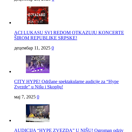
ACI LUKASU SVI REDOM OTKAZUJU KONCERTE
ŠIROM REPUBLIKE SRPSKE!
децембар 11, 2025
0
CITY HYPE! Održane spektakularne audicije za “Hype
Zvezde” u Nišu i Skoplju!
мај 7, 2025
0
AUDICIJA “HYPE ZVEZDA” U NIŠU! Ogroman odziv