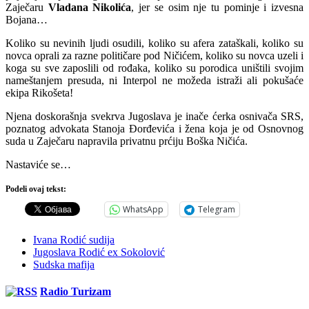
Zaječaru
Vladana Nikolića
, jer se osim nje tu pominje i izvesna
Bojana…
Koliko su nevinih ljudi osudili, koliko su afera zataškali, koliko su
novca oprali za razne političare pod Ničićem, koliko su novca uzeli i
koga su sve zaposlili od rođaka, koliko su porodica uništili svojim
nameštanjem presuda, ni Interpol ne možeda istraži ali pokušaće
ekipa Rikošeta!
Njena doskorašnja svekrva Jugoslava je inače ćerka osnivača SRS,
poznatog advokata Stanoja Đorđevića i žena koja je od Osnovnog
suda u Zaječaru napravila privatnu prćiju Boška Ničića.
Nastaviće se…
Podeli ovaj tekst:
WhatsApp
Telegram
Ivana Rodić sudija
Jugoslava Rodić ex Sokolović
Sudska mafija
Radio Turizam