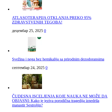
ATLASOTERAPIJA OTKLANJA PREKO 95%
ZDRAVSTVENIH TEGOBA!
децембар 25, 2025
0
Svežina i nega bez hemikalija sa prirodnim dezodoransima
септембар 24, 2025
0
ČUDESNA ISCELJENJA KOJE NAUKA NE MOŽE DA
OBJASNI: Kako je jeziva porodična tragedija iznedrila
manastir Sestroljin?