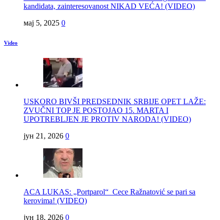
kandidata, zainteresovanost NIKAD VEĆA! (VIDEO)
мај 5, 2025
0
Video
USKORO BIVŠI PREDSEDNIK SRBIJE OPET LAŽE:
ZVUČNI TOP JE POSTOJAO 15. MARTA I
UPOTREBLJEN JE PROTIV NARODA! (VIDEO)
јун 21, 2026
0
ACA LUKAS: „Portparol“ Cece Ražnatović se pari sa
kerovima! (VIDEO)
јун 18, 2026
0