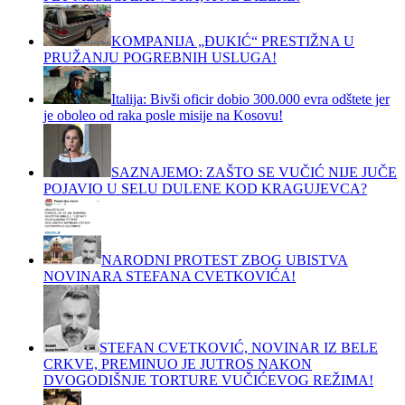
KOMPANIJA „ĐUKIĆ“ PRESTIŽNA U
PRUŽANJU POGREBNIH USLUGA!
Italija: Bivši oficir dobio 300.000 evra odštete jer
je oboleo od raka posle misije na Kosovu!
SAZNAJEMO: ZAŠTO SE VUČIĆ NIJE JUČE
POJAVIO U SELU DULENE KOD KRAGUJEVCA?
NARODNI PROTEST ZBOG UBISTVA
NOVINARA STEFANA CVETKOVIĆA!
STEFAN CVETKOVIĆ, NOVINAR IZ BELE
CRKVE, PREMINUO JE JUTROS NAKON
DVOGODIŠNJE TORTURE VUČIĆEVOG REŽIMA!