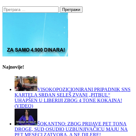
Претрага
за:
Najnovije!
VISOKOPOZICIONIRANI PRIPADNIK SNS
KARTELA SRĐAN SELEŠ ZVANI „PITBUL“
UHAPŠEN U LIBERIJI ZBOG 4 TONE KOKAINA!
(VIDEO)
ŠOKANTNO: ZBOG PRIJAVE PET TONA
DROGE, SUD OSUDIO UZBUNJIVAČICU MAJU NA
PET MESECI ZATVORA, A NE DILERE!