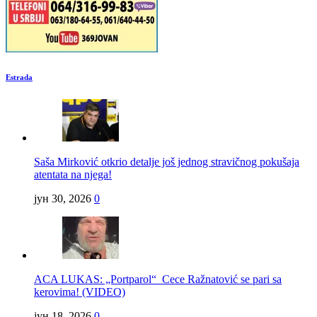
Estrada
Saša Mirković otkrio detalje još jednog stravičnog pokušaja
atentata na njega!
јун 30, 2026
0
ACA LUKAS: „Portparol“ Cece Ražnatović se pari sa
kerovima! (VIDEO)
јун 18, 2026
0