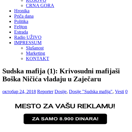
KOSOVO
CRNA GORA
Hronika
Priča dana
Politika
Feljton
Estrada
Radio UŽIVO
IMPRESSUM
Slušanost
Marketing
KONTAKT
Sudska mafija (1): Krivosudni mafijaši
Boška Ničića vladaju u Zaječaru
октобар 24, 2018
Reporter
Dosije
,
Dosije "Sudska mafija"
,
Vesti
0