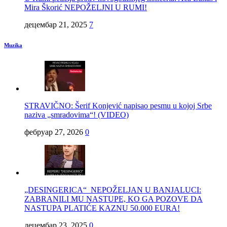
Mira Škorić NEPOŽELJNI U RUMI!
децембар 21, 2025
7
Muzika
STRAVIČNO: Šerif Konjević napisao pesmu u kojoj Srbe
naziva „smradovima“! (VIDEO)
фебруар 27, 2026
0
„DESINGERICA“ NEPOŽELJAN U BANJALUCI:
ZABRANILI MU NASTUPE, KO GA POZOVE DA
NASTUPA PLATIĆE KAZNU 50.000 EURA!
децембар 23, 2025
0