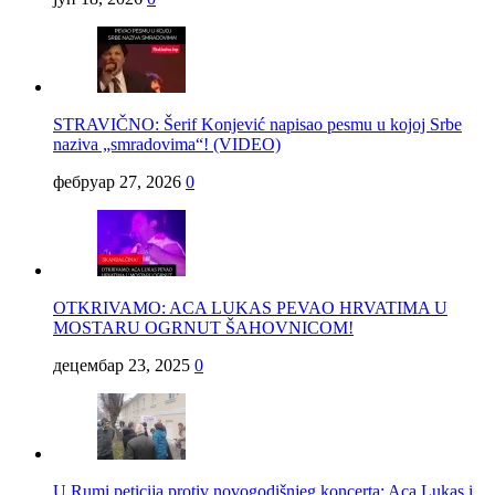
STRAVIČNO: Šerif Konjević napisao pesmu u kojoj Srbe
naziva „smradovima“! (VIDEO)
фебруар 27, 2026
0
OTKRIVAMO: ACA LUKAS PEVAO HRVATIMA U
MOSTARU OGRNUT ŠAHOVNICOM!
децембар 23, 2025
0
U Rumi peticija protiv novogodišnjeg koncerta: Aca Lukas i