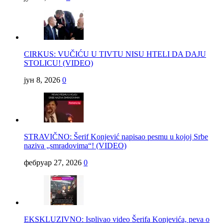
CIRKUS: VUČIĆU U TIVTU NISU HTELI DA DAJU
STOLICU! (VIDEO)
јун 8, 2026
0
STRAVIČNO: Šerif Konjević napisao pesmu u kojoj Srbe
naziva „smradovima“! (VIDEO)
фебруар 27, 2026
0
EKSKLUZIVNO: Isplivao video Šerifa Konjevića, peva o