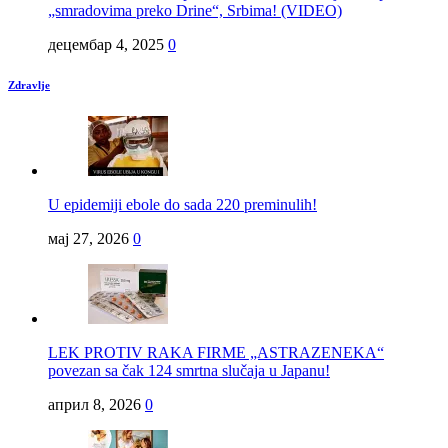
„smradovima preko Drine“, Srbima! (VIDEO)
децембар 4, 2025
0
Zdravlje
U epidemiji ebole do sada 220 preminulih!
мај 27, 2026
0
LEK PROTIV RAKA FIRME „ASTRAZENEKA“
povezan sa čak 124 smrtna slučaja u Japanu!
април 8, 2026
0