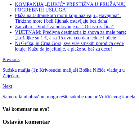
KOMPANIJA „ĐUKIĆ“ PRESTIŽNA U PRUŽANJU
POGREBNIH USLUGA!
Plaža na Jadranskom moru koju nazivaju „Havajima“:
Tirkizno more i beli šljunak ostavljaju bez daha!
Zanzibar – Vodič za putovanje na ’’Ostrvo začina’’
VIJETNAM: Predivna destinacija iz snova za male pare:
„Ležaljke su 1 €, a sa 15 evra ceo dan jedete i pijete!“
Ni Grčka, ni Crna Gora, sve više srpskih porodica ovde
letuje: Kažu da je jeftinije, a plaže su baš za decu!
Previous
Sudska mafija (1): Krivosudni mafijaši Boška Ničića vladaju u
Zaječaru
Next
Samo rafalni obračuni mogu rešiti sukobe unutar Vuičićevog kartela
Vaš komentar na ovo?
Ostavite komentar