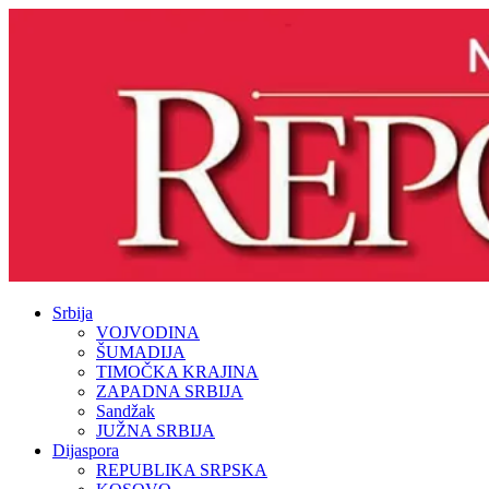
Srbija
VOJVODINA
ŠUMADIJA
TIMOČKA KRAJINA
ZAPADNA SRBIJA
Sandžak
JUŽNA SRBIJA
Dijaspora
REPUBLIKA SRPSKA