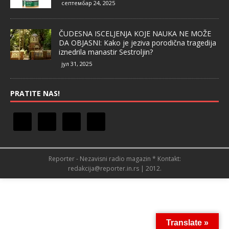
септембар 24, 2025
ČUDESNA ISCELJENJA KOJE NAUKA NE MOŽE
DA OBJASNI: Kako je jeziva porodična tragedija
iznedrila manastir Sestroljin?
јул 31, 2025
PRATITE NAS!
Reporter - Nezavisni radio magazin * Kontakt:
redakcija@reporter.in.rs | 2012.
Translate »