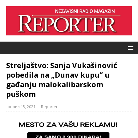
Streljaštvo: Sanja Vukašinović
pobedila na „Dunav kupu” u
gađanju malokalibarskom
puškom
април 15, 2021
Reporter