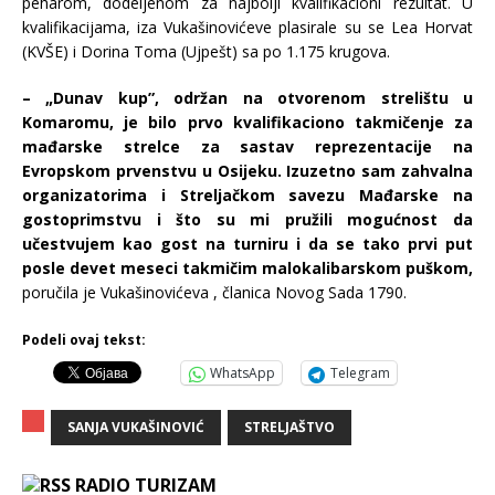
peharom, dodeljenom za najbolji kvalifikacioni rezultat. U
kvalifikacijama, iza Vukašinovićeve plasirale su se Lea Horvat
(KVŠE) i Dorina Toma (Ujpešt) sa po 1.175 krugova.
– „Dunav kup”, održan na otvorenom strelištu u
Komaromu, je bilo prvo kvalifikaciono takmičenje za
mađarske strelce za sastav reprezentacije na
Evropskom prvenstvu u Osijeku. Izuzetno sam zahvalna
organizatorima i Streljačkom savezu Mađarske na
gostoprimstvu i što su mi pružili mogućnost da
učestvujem kao gost na turniru i da se tako prvi put
posle devet meseci takmičim malokalibarskom puškom,
poručila je Vukašinovićeva , članica Novog Sada 1790.
Podeli ovaj tekst:
WhatsApp
Telegram
SANJA VUKAŠINOVIĆ
STRELJAŠTVO
RADIO TURIZAM