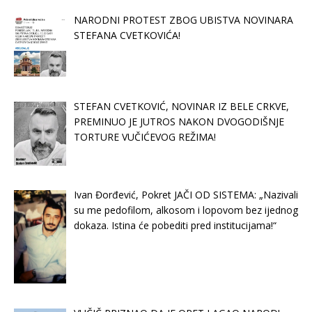
NARODNI PROTEST ZBOG UBISTVA NOVINARA
STEFANA CVETKOVIĆA!
STEFAN CVETKOVIĆ, NOVINAR IZ BELE CRKVE,
PREMINUO JE JUTROS NAKON DVOGODIŠNJE
TORTURE VUČIĆEVOG REŽIMA!
Ivan Đorđević, Pokret JAČI OD SISTEMA: „Nazivali
su me pedofilom, alkosom i lopovom bez ijednog
dokaza. Istina će pobediti pred institucijama!“