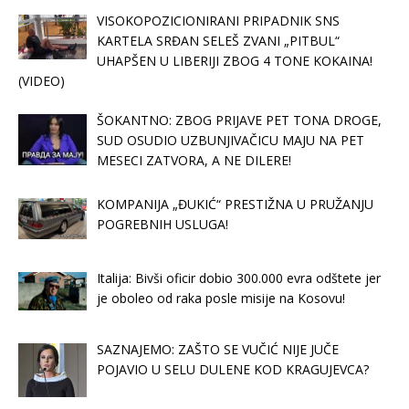
VISOKOPOZICIONIRANI PRIPADNIK SNS
KARTELA SRĐAN SELEŠ ZVANI „PITBUL“
UHAPŠEN U LIBERIJI ZBOG 4 TONE KOKAINA!
(VIDEO)
ŠOKANTNO: ZBOG PRIJAVE PET TONA DROGE,
SUD OSUDIO UZBUNJIVAČICU MAJU NA PET
MESECI ZATVORA, A NE DILERE!
KOMPANIJA „ĐUKIĆ“ PRESTIŽNA U PRUŽANJU
POGREBNIH USLUGA!
Italija: Bivši oficir dobio 300.000 evra odštete jer
je oboleo od raka posle misije na Kosovu!
SAZNAJEMO: ZAŠTO SE VUČIĆ NIJE JUČE
POJAVIO U SELU DULENE KOD KRAGUJEVCA?