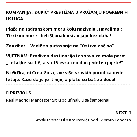
KOMPANIJA „ĐUKIĆ“ PRESTIŽNA U PRUŽANJU POGREBNIH
USLUGA!
Plaža na Jadranskom moru koju nazivaju „Havajima“:
Tirkizno more i beli šljunak ostavljaju bez daha!
Zanzibar – Vodič za putovanje na ’’Ostrvo začina’’
VIJETNAM: Predivna destinacija iz snova za male pare:
„Ležaljke su 1 €, a sa 15 evra ceo dan jedete i pijete!“
Ni Grčka, ni Crna Gora, sve više srpskih porodica ovde
letuje: Kažu da je jeftinije, a plaže su baš za decu!
PREVIOUS
Real Madrid i Mančester Siti u polufinalu Lige šampiona!
NEXT
Srpski teniser Filip Krajinović ubedljiv protiv Londera