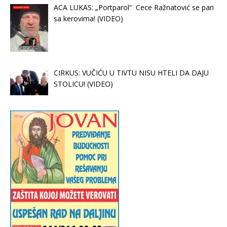
ACA LUKAS: „Portparol“ Cece Ražnatović se pari
sa kerovima! (VIDEO)
CIRKUS: VUČIĆU U TIVTU NISU HTELI DA DAJU
STOLICU! (VIDEO)