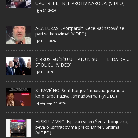
UPOTREBLJEN JE PROTIV NARODA! (VIDEO)
јун 21, 2026
ACA LUKAS: „Portparol“ Cece Ražnatović se
pari sa kerovima! (VIDEO)
јун 18, 2026
CIRKUS: VUČIĆU U TIVTU NISU HTELI DA DAJU
STOLICU! (VIDEO)
јун 8, 2026
STRAVIČNO: Šerif Konjević napisao pesmu u
kojoj Srbe naziva „smradovima“! (VIDEO)
фебруар 27, 2026
EKSKLUZIVNO: Isplivao video Šerifa Konjevića,
peva o „smradovima preko Drine“, Srbima!
(VIDEO)