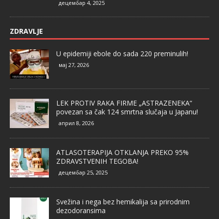
децембар 4, 2025
ZDRAVLJE
U epidemiji ebole do sada 220 preminulih!
мај 27, 2026
LEK PROTIV RAKA FIRME „ASTRAZENEKA“
povezan sa čak 124 smrtna slučaja u Japanu!
април 8, 2026
ATLASOTERAPIJA OTKLANJA PREKO 95%
ZDRAVSTVENIH TEGOBA!
децембар 25, 2025
Svežina i nega bez hemikalija sa prirodnim
dezodoransima