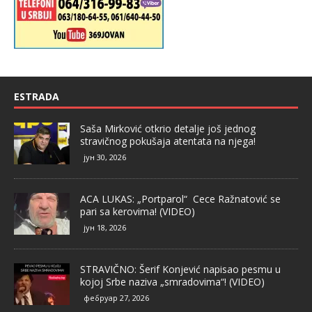
ESTRADA
Saša Mirković otkrio detalje još jednog
stravičnog pokušaja atentata na njega!
јун 30, 2026
ACA LUKAS: „Portparol“ Cece Ražnatović se
pari sa kerovima! (VIDEO)
јун 18, 2026
STRAVIČNO: Šerif Konjević napisao pesmu u
kojoj Srbe naziva „smradovima“! (VIDEO)
фебруар 27, 2026