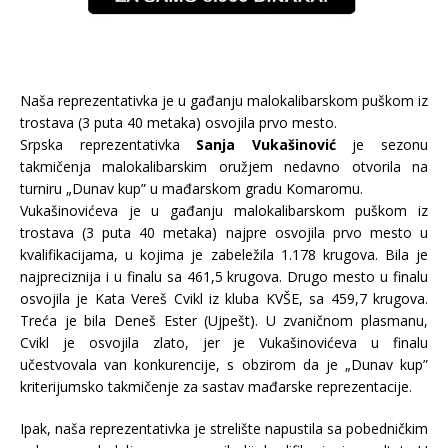
Naša reprezentativka je u gađanju malokalibarskom puškom iz
trostava (3 puta 40 metaka) osvojila prvo mesto.
Srpska reprezentativka
Sanja Vukašinović
je sezonu
takmičenja malokalibarskim oružjem nedavno otvorila na
turniru „Dunav kup” u mađarskom gradu Komaromu.
Vukašinovićeva je u gađanju malokalibarskom puškom iz
trostava (3 puta 40 metaka) najpre osvojila prvo mesto u
kvalifikacijama, u kojima je zabeležila 1.178 krugova. Bila je
najpreciznija i u finalu sa 461,5 krugova. Drugo mesto u finalu
osvojila je Kata Vereš Cvikl iz kluba KVŠE, sa 459,7 krugova.
Treća je bila Deneš Ester (Ujpešt). U zvaničnom plasmanu,
Cvikl je osvojila zlato, jer je Vukašinovićeva u finalu
učestvovala van konkurencije, s obzirom da je „Dunav kup”
kriterijumsko takmičenje za sastav mađarske reprezentacije.
Ipak, naša reprezentativka je strelište napustila sa pobedničkim