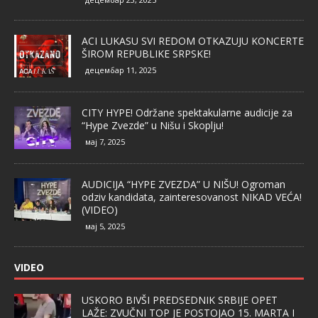
ACI LUKASU SVI REDOM OTKAZUJU KONCERTE
ŠIROM REPUBLIKE SRPSKE!
децембар 11, 2025
CITY HYPE! Održane spektakularne audicije za
“Hype Zvezde” u Nišu i Skoplju!
мај 7, 2025
AUDICIJA “HYPE ZVEZDA” U NIŠU! Ogroman
odziv kandidata, zainteresovanost NIKAD VEĆA!
(VIDEO)
мај 5, 2025
VIDEO
USKORO BIVŠI PREDSEDNIK SRBIJE OPET
LAŽE: ZVUČNI TOP JE POSTOJAO 15. MARTA I