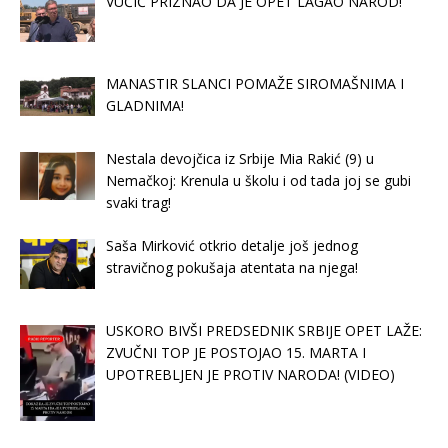
VUČIČ PRIZNAO DA JE OPET LAGAO NAROD!
MANASTIR SLANCI POMAŽE SIROMAŠNIMA I
GLADNIMA!
Nestala devojčica iz Srbije Mia Rakić (9) u
Nemačkoj: Krenula u školu i od tada joj se gubi
svaki trag!
Saša Mirković otkrio detalje još jednog
stravičnog pokušaja atentata na njega!
USKORO BIVŠI PREDSEDNIK SRBIJE OPET LAŽE:
ZVUČNI TOP JE POSTOJAO 15. MARTA I
UPOTREBLJEN JE PROTIV NARODA! (VIDEO)