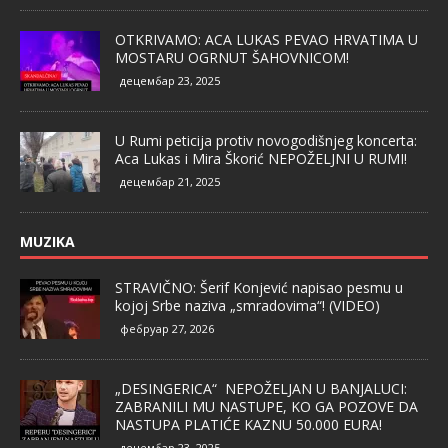
OTKRIVAMO: ACA LUKAS PEVAO HRVATIMA U
MOSTARU OGRNUT ŠAHOVNICOM!
децембар 23, 2025
U Rumi peticija protiv novogodišnjeg koncerta:
Aca Lukas i Mira Škorić NEPOŽELJNI U RUMI!
децембар 21, 2025
MUZIKA
STRAVIČNO: Šerif Konjević napisao pesmu u
kojoj Srbe naziva „smradovima“! (VIDEO)
фебруар 27, 2026
„DESINGERICA“ NEPOŽELJAN U BANJALUCI:
ZABRANILI MU NASTUPE, KO GA POZOVE DA
NASTUPA PLATIĆE KAZNU 50.000 EURA!
децембар 23, 2025