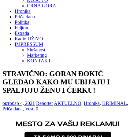
KOSOVO
CRNA GORA
Hronika
Priča dana
Politika
Feljton
Estrada
Radio UŽIVO
IMPRESSUM
Slušanost
Marketing
KONTAKT
STRAVIČNO: GORAN ĐOKIĆ
GLEDAO KAKO MU UBIJAJU I
SPALJUJU ŽENU I ĆERKU!
октобар 4, 2021
Reporter
AKTUELNO
,
Hronika
,
KRIMINAL
,
Priča dana
,
Vesti
0