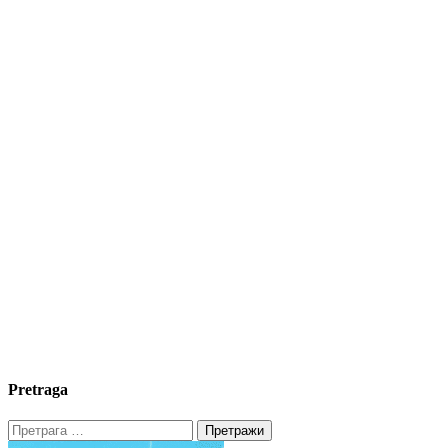
Pretraga
Претрага
за: