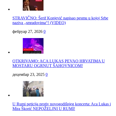
STRAVIČNO: Šerif Konjević napisao pesmu u kojoj Srbe
naziva „smradovima“! (VIDEO)
фебруар 27, 2026
0
OTKRIVAMO: ACA LUKAS PEVAO HRVATIMA U
MOSTARU OGRNUT ŠAHOVNICOM!
децембар 23, 2025
0
U Rumi peticija protiv novogodišnjeg koncerta: Aca Lukas i
Mira Škorić NEPOŽELJNI U RUMI!