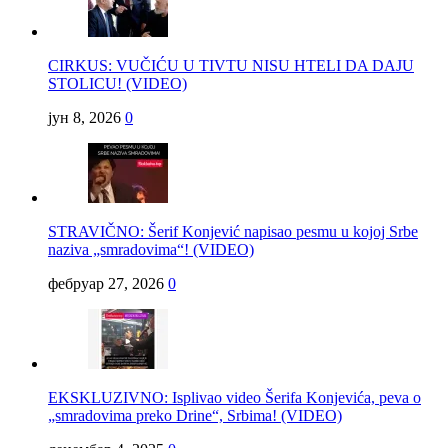
CIRKUS: VUČIĆU U TIVTU NISU HTELI DA DAJU
STOLICU! (VIDEO)
јун 8, 2026
0
STRAVIČNO: Šerif Konjević napisao pesmu u kojoj Srbe
naziva „smradovima“! (VIDEO)
фебруар 27, 2026
0
EKSKLUZIVNO: Isplivao video Šerifa Konjevića, peva o
„smradovima preko Drine“, Srbima! (VIDEO)