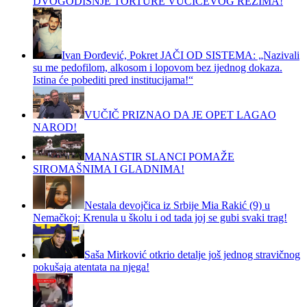
DVOGODIŠNJE TORTURE VUČIĆEVOG REŽIMA!
Ivan Đorđević, Pokret JAČI OD SISTEMA: „Nazivali
su me pedofilom, alkosom i lopovom bez ijednog dokaza.
Istina će pobediti pred institucijama!“
VUČIČ PRIZNAO DA JE OPET LAGAO
NAROD!
MANASTIR SLANCI POMAŽE
SIROMAŠNIMA I GLADNIMA!
Nestala devojčica iz Srbije Mia Rakić (9) u
Nemačkoj: Krenula u školu i od tada joj se gubi svaki trag!
Saša Mirković otkrio detalje još jednog stravičnog
pokušaja atentata na njega!