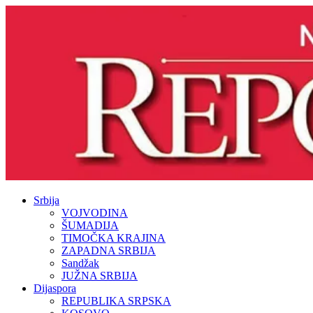
Srbija
VOJVODINA
ŠUMADIJA
TIMOČKA KRAJINA
ZAPADNA SRBIJA
Sandžak
JUŽNA SRBIJA
Dijaspora
REPUBLIKA SRPSKA