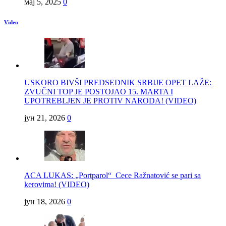
мај 5, 2025
0
Video
USKORO BIVŠI PREDSEDNIK SRBIJE OPET LAŽE:
ZVUČNI TOP JE POSTOJAO 15. MARTA I
UPOTREBLJEN JE PROTIV NARODA! (VIDEO)
јун 21, 2026
0
ACA LUKAS: „Portparol“ Cece Ražnatović se pari sa
kerovima! (VIDEO)
јун 18, 2026
0