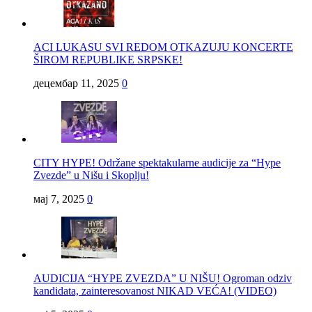
ACI LUKASU SVI REDOM OTKAZUJU KONCERTE
ŠIROM REPUBLIKE SRPSKE!
децембар 11, 2025
0
CITY HYPE! Održane spektakularne audicije za “Hype
Zvezde” u Nišu i Skoplju!
мај 7, 2025
0
AUDICIJA “HYPE ZVEZDA” U NIŠU! Ogroman odziv
kandidata, zainteresovanost NIKAD VEĆA! (VIDEO)