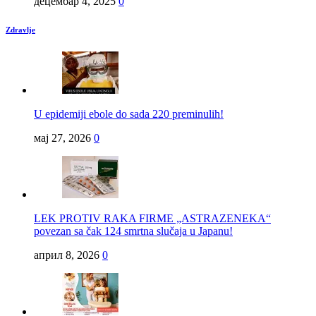
децембар 4, 2025
0
Zdravlje
U epidemiji ebole do sada 220 preminulih!
мај 27, 2026
0
LEK PROTIV RAKA FIRME „ASTRAZENEKA“
povezan sa čak 124 smrtna slučaja u Japanu!
април 8, 2026
0