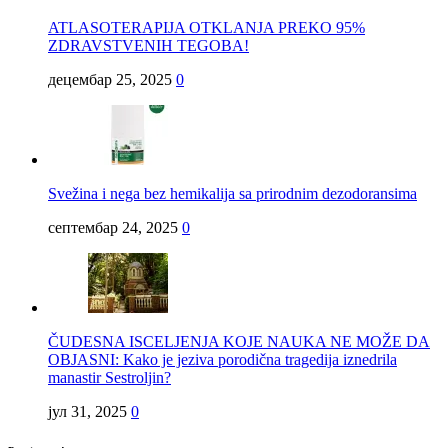
ATLASOTERAPIJA OTKLANJA PREKO 95%
ZDRAVSTVENIH TEGOBA!
децембар 25, 2025
0
Svežina i nega bez hemikalija sa prirodnim dezodoransima
септембар 24, 2025
0
ČUDESNA ISCELJENJA KOJE NAUKA NE MOŽE DA
OBJASNI: Kako je jeziva porodična tragedija iznedrila
manastir Sestroljin?
јул 31, 2025
0