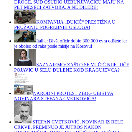
DROGE, SUD OSUDIO UZBUNJIVAČICU MAJU NA
PET MESECI ZATVORA, A NE DILERE!
KOMPANIJA „ĐUKIĆ“ PRESTIŽNA U
PRUŽANJU POGREBNIH USLUGA!
Italija: Bivši oficir dobio 300.000 evra odštete jer
je oboleo od raka posle misije na Kosovu!
SAZNAJEMO: ZAŠTO SE VUČIĆ NIJE JUČE
POJAVIO U SELU DULENE KOD KRAGUJEVCA?
NARODNI PROTEST ZBOG UBISTVA
NOVINARA STEFANA CVETKOVIĆA!
STEFAN CVETKOVIĆ, NOVINAR IZ BELE
CRKVE, PREMINUO JE JUTROS NAKON