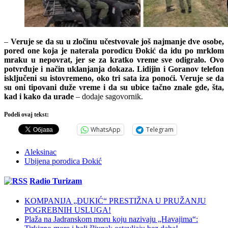
–
Veruje se da su u zločinu učestvovale još najmanje dve osobe,
pored one koja je naterala porodicu Đokić da idu po mrklom
mraku u nepovrat, jer se za kratko vreme sve odigralo. Ovo
potvrđuje i način uklanjanja dokaza. Lidijin i Goranov telefon
isključeni su istovremeno, oko tri sata iza ponoći. Veruje se da
su oni tipovani duže vreme i da su ubice tačno znale gde, šta,
kad i kako da urade
– dodaje sagovornik.
Podeli ovaj tekst:
WhatsApp
Telegram
Aleksinac
Ubijena porodica Đokić
Radio Turizam
KOMPANIJA „ĐUKIĆ“ PRESTIŽNA U PRUŽANJU
POGREBNIH USLUGA!
Plaža na Jadranskom moru koju nazivaju „Havajima“: