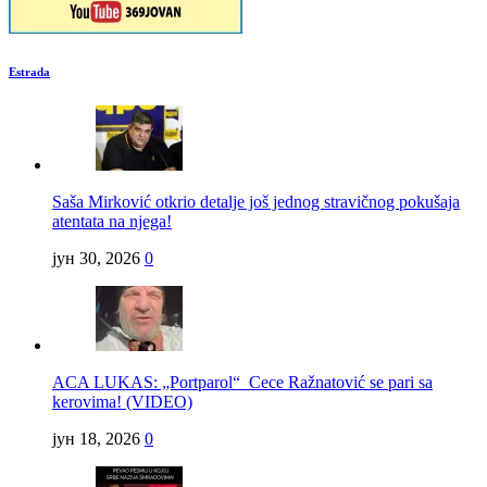
Estrada
Saša Mirković otkrio detalje još jednog stravičnog pokušaja
atentata na njega!
јун 30, 2026
0
ACA LUKAS: „Portparol“ Cece Ražnatović se pari sa
kerovima! (VIDEO)
јун 18, 2026
0