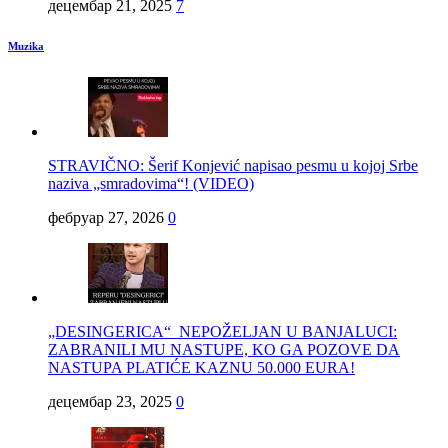
децембар 21, 2025
7
Muzika
STRAVIČNO: Šerif Konjević napisao pesmu u kojoj Srbe
naziva „smradovima“! (VIDEO)
фебруар 27, 2026
0
„DESINGERICA“ NEPOŽELJAN U BANJALUCI:
ZABRANILI MU NASTUPE, KO GA POZOVE DA
NASTUPA PLATIĆE KAZNU 50.000 EURA!
децембар 23, 2025
0