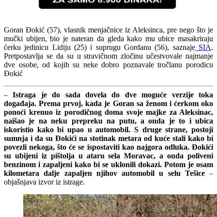
Goran Đokić (57), vlasnik menjačnice iz Aleksinca, pre nego što je
mučki ubijen, bio je nateran da gleda kako mu ubice masakriraju
ćerku jedinicu Lidiju (25) i suprugu Gordanu (56), saznaje
SIA
.
Pretpostavlja se da su u stravičnom zločinu učestvovale najmanje
dve osobe, od kojih su neke dobro poznavale tročlanu porodicu
Đokić
–
Istraga je do sada dovela do dve moguće verzije toka
događaja. Prema prvoj, kada je Goran sa ženom i ćerkom oko
ponoći krenuo iz porodičnog doma svoje majke za Aleksinac,
naišao je na neku prepreku na putu, a onda je to i ubica
iskoristio kako bi upao u automobil. S druge strane, postoji
sumnja i da su Đokići na stotinak metara od kuće stali kako bi
povezli nekoga, što će se ispostaviti kao najgora odluka. Đokići
su ubijeni iz pištolja u ataru sela Moravac, a onda poliveni
benzinom i zapaljeni kako bi se uklonili dokazi. Potom je osam
kilometara dalje zapaljen njihov automobil u selu Tešice
–
objašnjava izvor iz istrage.