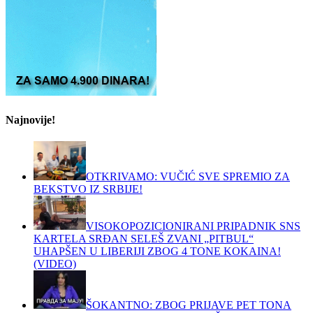
Najnovije!
OTKRIVAMO: VUČIĆ SVE SPREMIO ZA
BEKSTVO IZ SRBIJE!
VISOKOPOZICIONIRANI PRIPADNIK SNS
KARTELA SRĐAN SELEŠ ZVANI „PITBUL“
UHAPŠEN U LIBERIJI ZBOG 4 TONE KOKAINA!
(VIDEO)
ŠOKANTNO: ZBOG PRIJAVE PET TONA