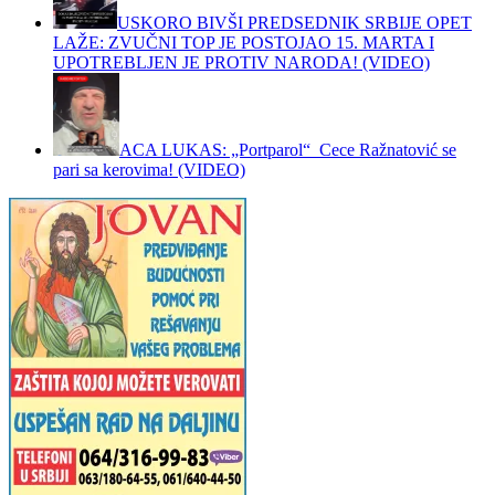
USKORO BIVŠI PREDSEDNIK SRBIJE OPET
LAŽE: ZVUČNI TOP JE POSTOJAO 15. MARTA I
UPOTREBLJEN JE PROTIV NARODA! (VIDEO)
ACA LUKAS: „Portparol“ Cece Ražnatović se
pari sa kerovima! (VIDEO)