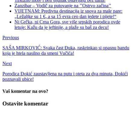
Tirkizno more i beli šljunak ostavljaju bez daha!
Zanzibar – Vodič za putovanje na ’’Ostrvo začina’’
VIJETNAM: Predivna destinacija iz snova za male pare:
„Ležaljke su 1 €, a sa 15 evra ceo dan jedete i pijete!“
Ni Grčka, ni Crna Gora, sve više srpskih porodica ovde
letuje: Kažu da je jeftinije, a plaže su baš za decu!
Previous
SAŠA MIRKOVIĆ: Svaka čast Đuka, raskrinkao si opasnu bandu
koja je htela nasilno da smeni Vučića!
Next
Porodica Đokić zaustavljena na putu i oteta za dva minuta, Đokići
poznavali ubice!
Vaš komentar na ovo?
Ostavite komentar