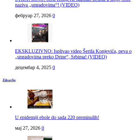
naziva „smradovima“! (VIDEO)
фебруар 27, 2026
0
EKSKLUZIVNO: Isplivao video Šerifa Konjevića, peva o
„smradovima preko Drine“, Srbima! (VIDEO)
децембар 4, 2025
0
Zdravlje
U epidemiji ebole do sada 220 preminulih!
мај 27, 2026
0