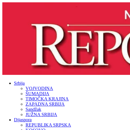
Srbija
VOJVODINA
ŠUMADIJA
TIMOČKA KRAJINA
ZAPADNA SRBIJA
Sandžak
JUŽNA SRBIJA
Dijaspora
REPUBLIKA SRPSKA