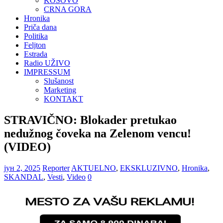
KOSOVO
CRNA GORA
Hronika
Priča dana
Politika
Feljton
Estrada
Radio UŽIVO
IMPRESSUM
Slušanost
Marketing
KONTAKT
STRAVIČNO: Blokader pretukao
nedužnog čoveka na Zelenom vencu!
(VIDEO)
јун 2, 2025
Reporter
AKTUELNO
,
EKSKLUZIVNO
,
Hronika
,
SKANDAL
,
Vesti
,
Video
0