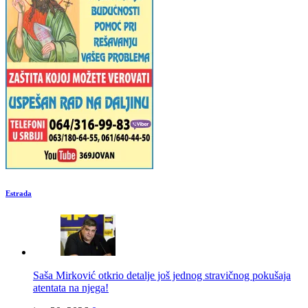
Estrada
Saša Mirković otkrio detalje još jednog stravičnog pokušaja
atentata na njega!