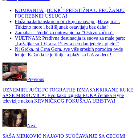
KOMPANIJA „ĐUKIĆ“ PRESTIŽNA U PRUŽANJU
POGREBNIH USLUGA!
Plaža na Jadranskom moru koju nazivaju „Havajima“:
Tirkizno more i beli šljunak ostavljaju bez daha!
Zanzibar – Vodič za putovanje na ’’Ostrvo začina’’
VIJETNAM: Predivna destinacija iz snova za male pare:
„Ležaljke su 1 €, a sa 15 evra ceo dan jedete i pijete!“
Ni Grčka, ni Crna Gora, sve više srpskih porodica ovde
letuje: Kažu da je jeftinije, a plaže su baš za decu!
Previous
UZNEMIRUJUĆE FOTOGRAFIJE IZMASAKRIRANE RUKE
SAŠE MIRKOVIĆA: Evo kako izgleda RUKA čelnika Hype
televizije nakon KRVNIČKOG POKUŠAJA UBISTVA!
Next
SAŠA MIRKOVIĆ NAJAVIO SUOČAVANJE SA CECOM!