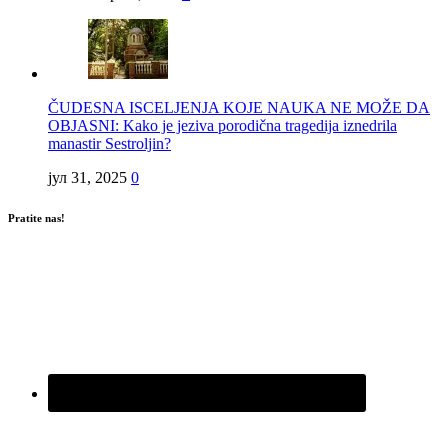
ČUDESNA ISCELJENJA KOJE NAUKA NE MOŽE DA
OBJASNI: Kako je jeziva porodična tragedija iznedrila
manastir Sestroljin?
јул 31, 2025
0
Pratite nas!