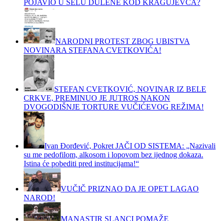
POJAVIO U SELU DULENE KOD KRAGUJEVCA?
NARODNI PROTEST ZBOG UBISTVA
NOVINARA STEFANA CVETKOVIĆA!
STEFAN CVETKOVIĆ, NOVINAR IZ BELE
CRKVE, PREMINUO JE JUTROS NAKON
DVOGODIŠNJE TORTURE VUČIĆEVOG REŽIMA!
Ivan Đorđević, Pokret JAČI OD SISTEMA: „Nazivali
su me pedofilom, alkosom i lopovom bez ijednog dokaza.
Istina će pobediti pred institucijama!“
VUČIČ PRIZNAO DA JE OPET LAGAO
NAROD!
MANASTIR SLANCI POMAŽE