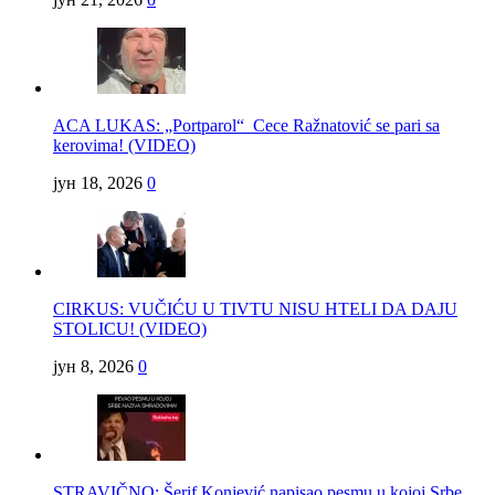
ACA LUKAS: „Portparol“ Cece Ražnatović se pari sa
kerovima! (VIDEO)
јун 18, 2026
0
CIRKUS: VUČIĆU U TIVTU NISU HTELI DA DAJU
STOLICU! (VIDEO)
јун 8, 2026
0
STRAVIČNO: Šerif Konjević napisao pesmu u kojoj Srbe