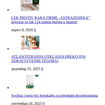
LEK PROTIV RAKA FIRME „ASTRAZENEKA“
povezan sa čak 124 smrtna slučaja u Japanu!
април 8, 2026
0
ATLASOTERAPIJA OTKLANJA PREKO 95%
ZDRAVSTVENIH TEGOBA!
децембар 25, 2025
0
Svežina i nega bez hemikalija sa prirodnim dezodoransima
септембар 24, 2025
0