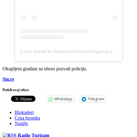
A post shared by Srpska Informativna Agencija (@srpska.informativna.agencija)
Okupljeni građani su ubrzo pozvali policiju.
Sia.rs
Podeli ovaj tekst:
WhatsApp
Telegram
Blokaderi
Crna hronika
Nasilje
Radio Turizam