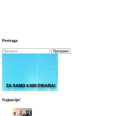
Pretraga
Претрага
за:
Najnovije!