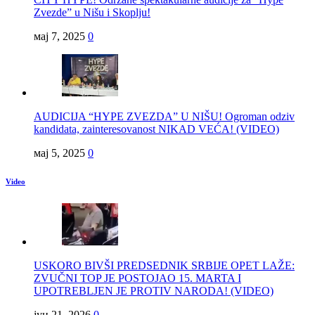
Zvezde” u Nišu i Skoplju!
мај 7, 2025
0
AUDICIJA “HYPE ZVEZDA” U NIŠU! Ogroman odziv
kandidata, zainteresovanost NIKAD VEĆA! (VIDEO)
мај 5, 2025
0
Video
USKORO BIVŠI PREDSEDNIK SRBIJE OPET LAŽE:
ZVUČNI TOP JE POSTOJAO 15. MARTA I
UPOTREBLJEN JE PROTIV NARODA! (VIDEO)
јун 21, 2026
0