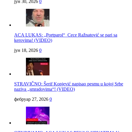
јун 30, 2026
0
ACA LUKAS: „Portparol“ Cece Ražnatović se pari sa
kerovima! (VIDEO)
јун 18, 2026
0
STRAVIČNO: Šerif Konjević napisao pesmu u kojoj Srbe
naziva „smradovima“! (VIDEO)
фебруар 27, 2026
0