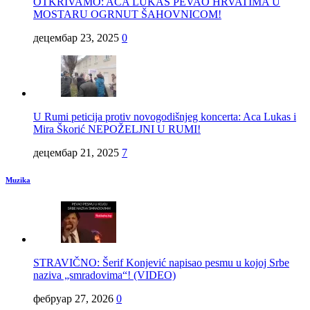
OTKRIVAMO: ACA LUKAS PEVAO HRVATIMA U
MOSTARU OGRNUT ŠAHOVNICOM!
децембар 23, 2025
0
U Rumi peticija protiv novogodišnjeg koncerta: Aca Lukas i
Mira Škorić NEPOŽELJNI U RUMI!
децембар 21, 2025
7
Muzika
STRAVIČNO: Šerif Konjević napisao pesmu u kojoj Srbe
naziva „smradovima“! (VIDEO)
фебруар 27, 2026
0