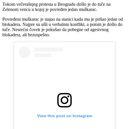
Tokom večerašnjeg protesta u Beogradu došlo je do tuče na
Zelenom vencu u kojoj je povređen jedan muškarac.
Povređeni muškarac je stajao na stanici kada mu je prišao jedan od
blokadera. Najpre su ušli u verbalniu konflikt, a potom je došlo do
tuče. Nesrećni čovek je pokušao da pobegne od agesivnog
blokadera, ali bezuspešno.
View this post on Instagram