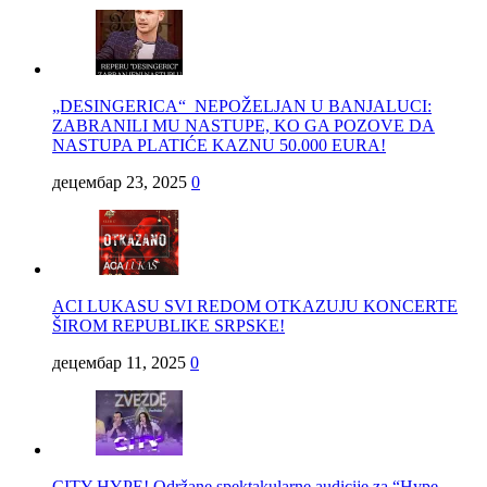
„DESINGERICA“ NEPOŽELJAN U BANJALUCI:
ZABRANILI MU NASTUPE, KO GA POZOVE DA
NASTUPA PLATIĆE KAZNU 50.000 EURA!
децембар 23, 2025
0
ACI LUKASU SVI REDOM OTKAZUJU KONCERTE
ŠIROM REPUBLIKE SRPSKE!
децембар 11, 2025
0
CITY HYPE! Održane spektakularne audicije za “Hype