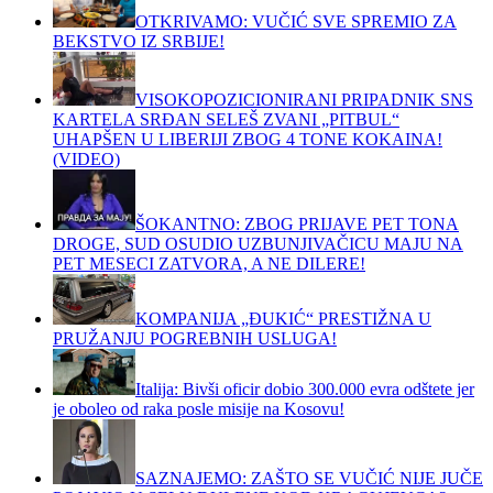
OTKRIVAMO: VUČIĆ SVE SPREMIO ZA
BEKSTVO IZ SRBIJE!
VISOKOPOZICIONIRANI PRIPADNIK SNS
KARTELA SRĐAN SELEŠ ZVANI „PITBUL“
UHAPŠEN U LIBERIJI ZBOG 4 TONE KOKAINA!
(VIDEO)
ŠOKANTNO: ZBOG PRIJAVE PET TONA
DROGE, SUD OSUDIO UZBUNJIVAČICU MAJU NA
PET MESECI ZATVORA, A NE DILERE!
KOMPANIJA „ĐUKIĆ“ PRESTIŽNA U
PRUŽANJU POGREBNIH USLUGA!
Italija: Bivši oficir dobio 300.000 evra odštete jer
je oboleo od raka posle misije na Kosovu!
SAZNAJEMO: ZAŠTO SE VUČIĆ NIJE JUČE