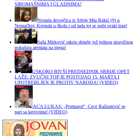
SIROMAŠNIMA I GLADNIMA!
Nestala devojčica iz Srbije Mia Rakić (9) u
Nemačkoj: Krenula u školu i od tada joj se gubi svaki trag!
Saša Mirković otkrio detalje još jednog stravičnog
pokušaja atentata na njega!
USKORO BIVŠI PREDSEDNIK SRBIJE OPET
LAŽE: ZVUČNI TOP JE POSTOJAO 15. MARTA I
UPOTREBLJEN JE PROTIV NARODA! (VIDEO)
ACA LUKAS: „Portparol“ Cece Ražnatović se
pari sa kerovima! (VIDEO)