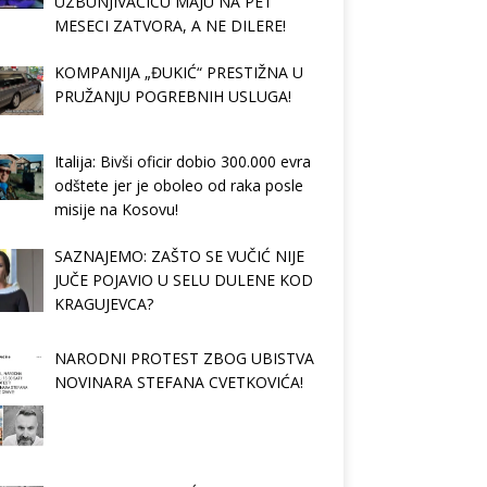
UZBUNJIVAČICU MAJU NA PET
MESECI ZATVORA, A NE DILERE!
KOMPANIJA „ĐUKIĆ“ PRESTIŽNA U
PRUŽANJU POGREBNIH USLUGA!
Italija: Bivši oficir dobio 300.000 evra
odštete jer je oboleo od raka posle
misije na Kosovu!
SAZNAJEMO: ZAŠTO SE VUČIĆ NIJE
JUČE POJAVIO U SELU DULENE KOD
KRAGUJEVCA?
NARODNI PROTEST ZBOG UBISTVA
NOVINARA STEFANA CVETKOVIĆA!