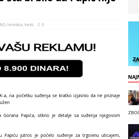
LNO
,
Hronika
,
Vesti
0
NAJN
-a, na početku suđenja se kratko izjasnio da ne priznaje
tužen
ZBOG
pa Gorana Papića, otkrio je detalje sa suđenja njegovom
Papiću jutros je počelo suđenje za trgovinu uticajem,