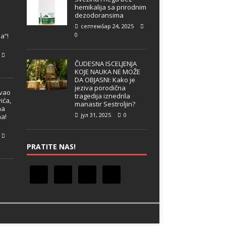
hemikalija sa prirodnim
dezodoransima
септембар 24, 2025
e
0
a“!
ČUDESNA ISCELJENJA
KOJE NAUKA NE MOŽE
DA OBJASNI: Kako je
jeziva porodična
ivao
tragedija iznedrila
ića,
manastir Sestroljin?
ma
јул 31, 2025
0
ma!
PRATITE NAS!