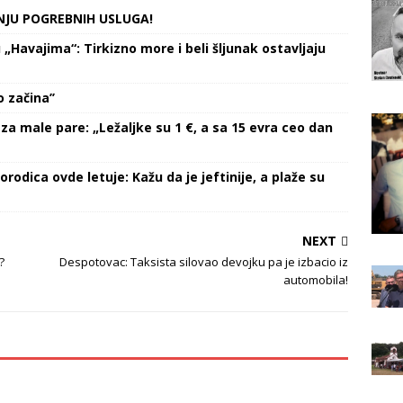
NJU POGREBNIH USLUGA!
Havajima“: Tirkizno more i beli šljunak ostavljaju
 začina’’
za male pare: „Ležaljke su 1 €, a sa 15 evra ceo dan
orodica ovde letuje: Kažu da je jeftinije, a plaže su
NEXT
?
Despotovac: Taksista silovao devojku pa je izbacio iz
automobila!