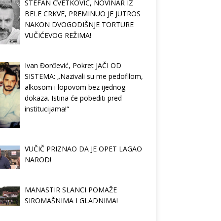
STEFAN CVETKOVIĆ, NOVINAR IZ
BELE CRKVE, PREMINUO JE JUTROS
NAKON DVOGODIŠNJE TORTURE
VUČIĆEVOG REŽIMA!
Ivan Đorđević, Pokret JAČI OD
SISTEMA: „Nazivali su me pedofilom,
alkosom i lopovom bez ijednog
dokaza. Istina će pobediti pred
institucijama!“
VUČIČ PRIZNAO DA JE OPET LAGAO
NAROD!
MANASTIR SLANCI POMAŽE
SIROMAŠNIMA I GLADNIMA!