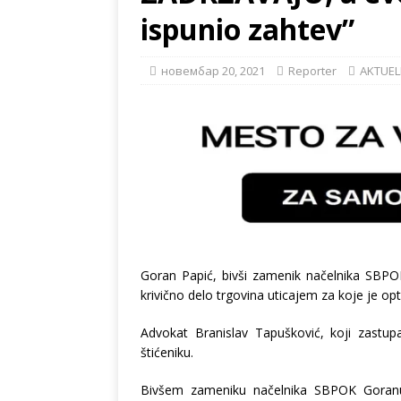
ispunio zahtev”
новембар 20, 2021
Reporter
AKTUE
Goran Papić, bivši zamenik načelnika SBPOK
krivično delo trgovina uticajem za koje je op
Advokat Branislav Tapušković, koji zastu
štićeniku.
Bivšem zameniku načelnika SBPOK Goranu 