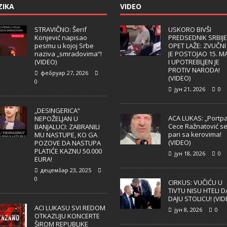
ZIKA
VIDEO
STRAVIČNO: Šerif
USKORO BIVŠI
Konjević napisao
PREDSEDNIK SRBIJE
pesmu u kojoj Srbe
OPET LAŽE: ZVUČNI
naziva „smradovima“!
JE POSTOJAO 15. M
(VIDEO)
I UPOTREBLJEN JE
PROTIV NARODA!
фебруар 27, 2026
(VIDEO)
0
јун 21, 2026
0
„DESINGERICA“
ACA LUKAS: „Portpa
NEPOŽELJAN U
Cece Ražnatović s
BANJALUCI: ZABRANILI
pari sa kerovima!
MU NASTUPE, KO GA
(VIDEO)
POZOVE DA NASTUPA
PLATIĆE KAZNU 50.000
јун 18, 2026
0
EURA!
децембар 23, 2025
0
CIRKUS: VUČIĆU U
TIVTU NISU HTELI D
DAJU STOLICU! (VID
ACI LUKASU SVI REDOM
јун 8, 2026
0
OTKAZUJU KONCERTE
ŠIROM REPUBLIKE