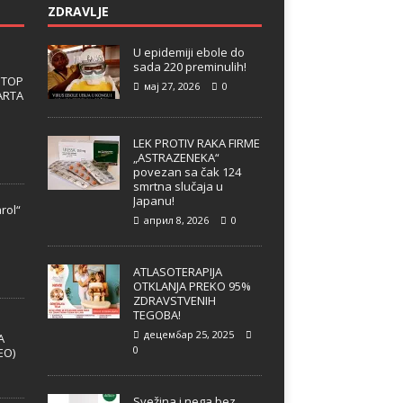
ZDRAVLJE
U epidemiji ebole do
sada 220 preminulih!
 TOP
мај 27, 2026
0
ARTA
LEK PROTIV RAKA FIRME
„ASTRAZENEKA“
povezan sa čak 124
smrtna slučaja u
Japanu!
rol“
април 8, 2026
0
e
ATLASOTERAPIJA
OTKLANJA PREKO 95%
ZDRAVSTVENIH
TEGOBA!
децембар 25, 2025
A
0
EO)
Svežina i nega bez