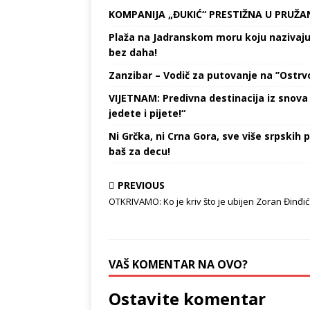
KOMPANIJA „ĐUKIĆ“ PRESTIŽNA U PRUŽA
Plaža na Jadranskom moru koju nazivaju „
bez daha!
Zanzibar – Vodič za putovanje na ’’Ostrvo
VIJETNAM: Predivna destinacija iz snova 
jedete i pijete!“
Ni Grčka, ni Crna Gora, sve više srpskih p
baš za decu!
PREVIOUS
OTKRIVAMO: Ko je kriv što je ubijen Zoran Đinđić
VAŠ KOMENTAR NA OVO?
Ostavite komentar