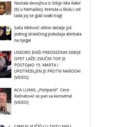
Nestala devojčica iz Srbije Mia Rakić
(9) u Nemačkoj: Krenula u školu i od
tada joj se gubi svaki trag!
Saša Mirković otkrio detalje još
jednog stravičnog pokušaja atentata
na njega!
USKORO BIVŠI PREDSEDNIK SRBIJE
OPET LAŽE: ZVUČNI TOP JE
POSTOJAO 15. MARTA I
UPOTREBLJEN JE PROTIV NARODA!
(VIDEO)
ACA LUKAS: „Portparol“ Cece
Ražnatović se pari sa kerovima!
(VIDEO)
CIRKUS: VUČIĆU U TIVTU NISU