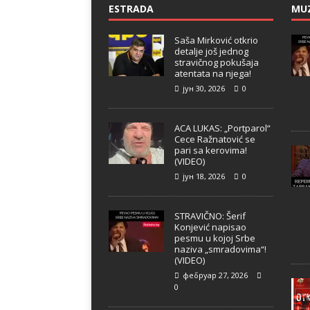
ESTRADA
MU
Saša Mirković otkrio
detalje još jednog
stravičnog pokušaja
atentata na njega!
јун 30, 2026
0
ACA LUKAS: „Portparol“
Cece Ražnatović se
pari sa kerovima!
(VIDEO)
јун 18, 2026
0
STRAVIČNO: Šerif
Konjević napisao
pesmu u kojoj Srbe
naziva „smradovima“!
(VIDEO)
фебруар 27, 2026
0