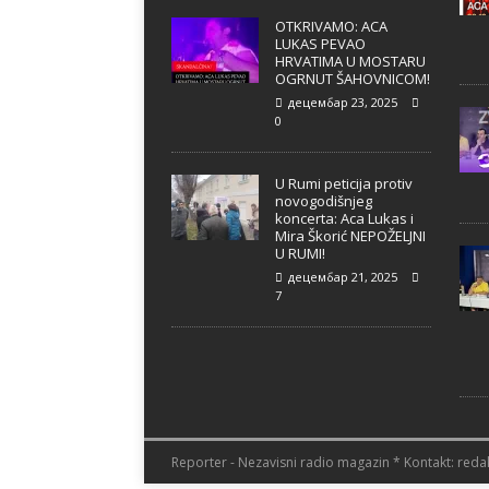
OTKRIVAMO: ACA
LUKAS PEVAO
HRVATIMA U MOSTARU
OGRNUT ŠAHOVNICOM!
децембар 23, 2025
0
U Rumi peticija protiv
novogodišnjeg
koncerta: Aca Lukas i
Mira Škorić NEPOŽELJNI
U RUMI!
децембар 21, 2025
7
Reporter - Nezavisni radio magazin * Kontakt: redak