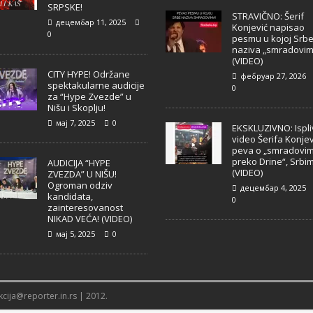
SRPSKE!
STRAVIČNO: Šerif
децембар 11, 2025
Konjević napisao
0
pesmu u kojoj Srb
naziva „smradovim
(VIDEO)
CITY HYPE! Održane
фебруар 27, 2026
spektakularne audicije
0
za “Hype Zvezde” u
Nišu i Skoplju!
мај 7, 2025
0
EKSKLUZIVNO: Ispl
video Šerifa Konjev
peva o „smradovi
preko Drine“, Srbi
AUDICIJA “HYPE
(VIDEO)
ZVEZDA” U NIŠU!
Ogroman odziv
децембар 4, 2025
kandidata,
0
zainteresovanost
NIKAD VEĆA! (VIDEO)
мај 5, 2025
0
cija@reporter.in.rs | 2012.