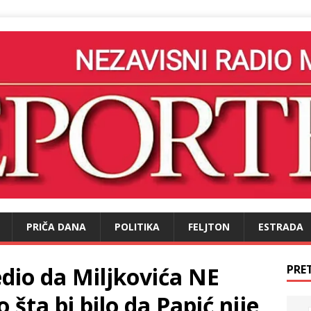
PRIČA DANA
POLITIKA
FELJTON
ESTRADA
edio da Miljkovića NE
PRE
šta bi bilo da Papić nije