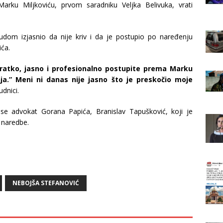
rku Miljkoviću, prvom saradniku Veljka Belivuka, vrati
dom izjasnio da nije kriv i da je postupio po naređenju
ića.
“Kratko, jasno i profesionalno postupite prema Marku
ja.” Meni ni danas nije jasno što je preskočio moje
dnici.
se advokat Gorana Papića, Branislav Tapušković, koji je
 naredbe.
NEBOJŠA STEFANOVIĆ