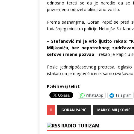
odnosno tereti se da je naredio da se Ma
privremeno oduzeto blindirano vozilo.
Prema saznanjima, Goran Papić se pred su
tadašnjeg ministra policije Nebojše Stefanov
– Stefanović mi je vrlo ljutito rekao: 
Miljkoviću, bez nepotrebnog zadržavan
šefove i mene pozvao
– rekao je Papić u su
Posle jednoipočasovnog pretresa, oglasio 
istakao da je njegov štićenik samo izvršavao
Podeli ovaj tekst:
WhatsApp
Telegram
GORAN PAPIĆ
MARKO MILJKOVIĆ
RADIO TURIZAM