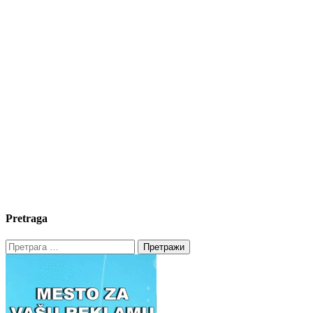
Pretraga
Претрага
за: