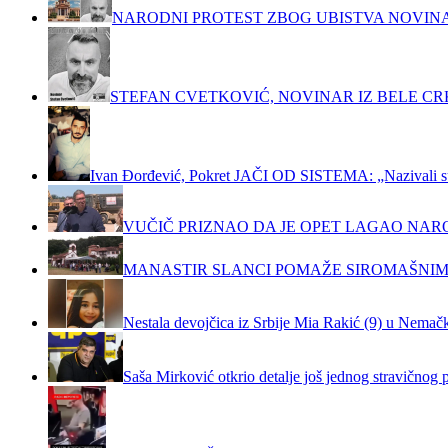
NARODNI PROTEST ZBOG UBISTVA NOVIN
STEFAN CVETKOVIĆ, NOVINAR IZ BELE C
Ivan Đorđević, Pokret JAČI OD SISTEMA: „Nazivali su m
VUČIČ PRIZNAO DA JE OPET LAGAO NAR
MANASTIR SLANCI POMAŽE SIROMAŠNIM
Nestala devojčica iz Srbije Mia Rakić (9) u Nemačko
Saša Mirković otkrio detalje još jednog stravičnog 