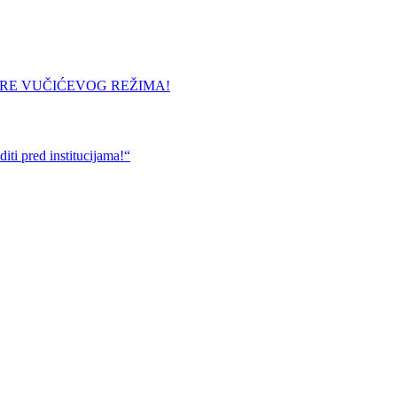
URE VUČIĆEVOG REŽIMA!
ti pred institucijama!“