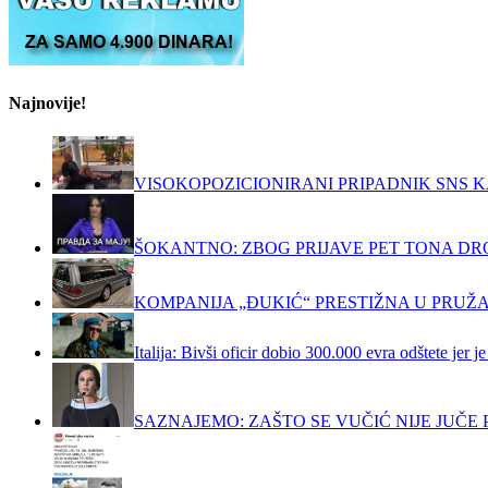
Najnovije!
VISOKOPOZICIONIRANI PRIPADNIK SNS K
ŠOKANTNO: ZBOG PRIJAVE PET TONA DRO
KOMPANIJA „ĐUKIĆ“ PRESTIŽNA U PRUŽ
Italija: Bivši oficir dobio 300.000 evra odštete jer
SAZNAJEMO: ZAŠTO SE VUČIĆ NIJE JUČ