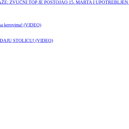
ŽE: ZVUČNI TOP JE POSTOJAO 15. MARTA I UPOTREBLJEN
sa kerovima! (VIDEO)
DAJU STOLICU! (VIDEO)