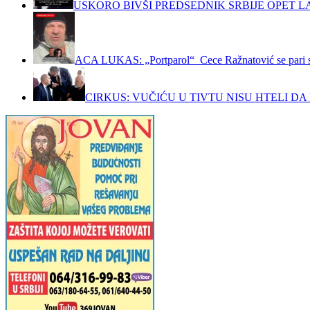
USKORO BIVŠI PREDSEDNIK SRBIJE OPET LA
ACA LUKAS: „Portparol“ Cece Ražnatović se pari 
CIRKUS: VUČIĆU U TIVTU NISU HTELI DA 