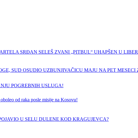
ARTELA SRĐAN SELEŠ ZVANI „PITBUL“ UHAPŠEN U LIBERI
GE, SUD OSUDIO UZBUNJIVAČICU MAJU NA PET MESECI Z
ANJU POGREBNIH USLUGA!
 je oboleo od raka posle misije na Kosovu!
E POJAVIO U SELU DULENE KOD KRAGUJEVCA?