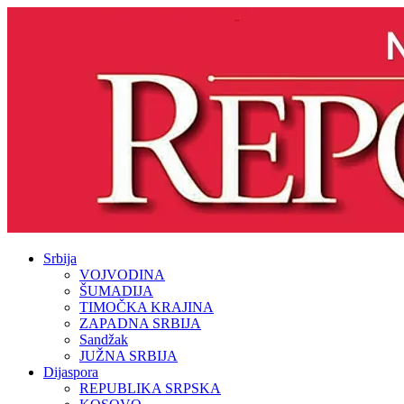
Srbija
VOJVODINA
ŠUMADIJA
TIMOČKA KRAJINA
ZAPADNA SRBIJA
Sandžak
JUŽNA SRBIJA
Dijaspora
REPUBLIKA SRPSKA