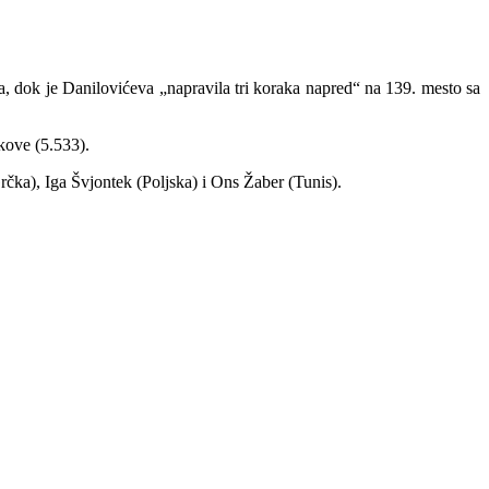
va, dok je Danilovićeva „napravila tri koraka napred“ na 139. mesto sa
kove (5.533).
rčka), Iga Švjontek (Poljska) i Ons Žaber (Tunis).