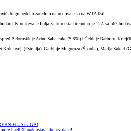
ović
drugu nedelju zaredom napredovale su na WTA listi.
 bodom, Krunićeva je bolja za tri mesta i trenutno je 122. sa 567 bodo
ispred Beloruskinje Arine Sabalenke (5.698) i Čehinje Barborre Krtejči
t Kointavejt (Estonija), Garbinje Muguruza (Španija), Marija Sakari (G
REBNIH USLUGA!
ore i beli šljunak ostavljaju bez daha!