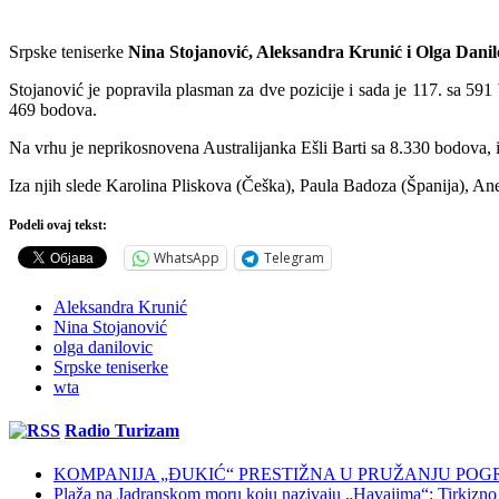
Srpske teniserke
Nina Stojanović, Aleksandra Krunić i Olga Danil
Stojanović je popravila plasman za dve pozicije i sada je 117. sa 591
469 bodova.
Na vrhu je neprikosnovena Australijanka Ešli Barti sa 8.330 bodova, 
Iza njih slede Karolina Pliskova (Češka), Paula Badoza (Španija), Ane
Podeli ovaj tekst:
WhatsApp
Telegram
Aleksandra Krunić
Nina Stojanović
olga danilovic
Srpske teniserke
wta
Radio Turizam
KOMPANIJA „ĐUKIĆ“ PRESTIŽNA U PRUŽANJU POG
Plaža na Jadranskom moru koju nazivaju „Havajima“: Tirkizno m