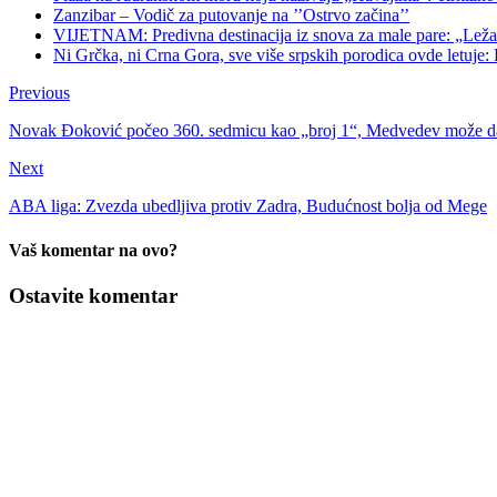
Zanzibar – Vodič za putovanje na ’’Ostrvo začina’’
VIJETNAM: Predivna destinacija iz snova za male pare: „Ležaljk
Ni Grčka, ni Crna Gora, sve više srpskih porodica ovde letuje: K
Previous
Novak Đoković počeo 360. sedmicu kao „broj 1“, Medvedev može da 
Next
ABA liga: Zvezda ubedljiva protiv Zadra, Budućnost bolja od Mege
Vaš komentar na ovo?
Ostavite komentar