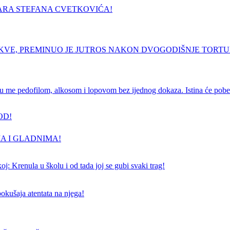
ARA STEFANA CVETKOVIĆA!
RKVE, PREMINUO JE JUTROS NAKON DVOGODIŠNJE TORT
e pedofilom, alkosom i lopovom bez ijednog dokaza. Istina će pobedi
OD!
A I GLADNIMA!
j: Krenula u školu i od tada joj se gubi svaki trag!
pokušaja atentata na njega!