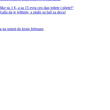
e su 1 €, a sa 15 evra ceo dan jedete i pijete!“
ažu da je jeftinije, a plaže su baš za decu!
ga smeni do kraja februara