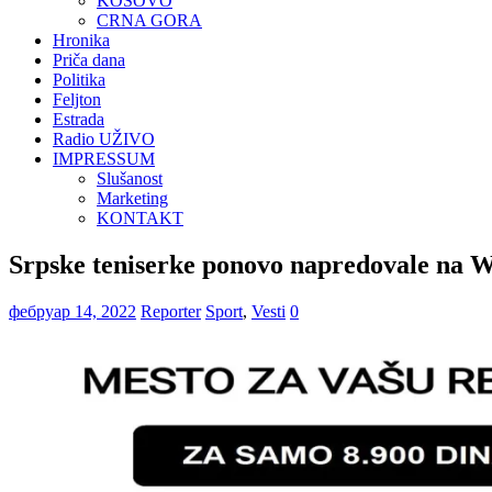
KOSOVO
CRNA GORA
Hronika
Priča dana
Politika
Feljton
Estrada
Radio UŽIVO
IMPRESSUM
Slušanost
Marketing
KONTAKT
Srpske teniserke ponovo napredovale na W
фебруар 14, 2022
Reporter
Sport
,
Vesti
0