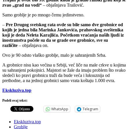
zvao „grad na vodi“
– objašnjava Trailović.
Samo groblje je po mnogo čemu jedinstveno.
–
Pre Drugog svetskog rata ovde su bile samo dve grobnice od
kojih je jedna bila Marinka Jankovića, prahovskog sveštenika
koji je deda Neleta Karajlića. Početkom vraćanja naših ljudi iz
inostranstva počele su da se grade ove grobnice, sve su
različite
– objašnjava on.
Ovo je 90 odsto vlaško groblje, malo je sahranjenih Srba.
A grobnice nisu kao većina u Srbiji, već liče na male crkve u kojima
su sahranjeni pokojnici. Majstori se žale da imaju problem što svako
sledeći ko pravi grobnicu traži da bude veća i luksuznija od
prethodne, a na jednoj grobnici samo vrata koštaju 1.000 evra.
Ekskluziva.top
Podeli ovaj tekst:
WhatsApp
Telegram
Ekskluziva.top
Groblje