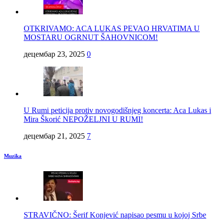
OTKRIVAMO: ACA LUKAS PEVAO HRVATIMA U
MOSTARU OGRNUT ŠAHOVNICOM!
децембар 23, 2025
0
U Rumi peticija protiv novogodišnjeg koncerta: Aca Lukas i
Mira Škorić NEPOŽELJNI U RUMI!
децембар 21, 2025
7
Muzika
STRAVIČNO: Šerif Konjević napisao pesmu u kojoj Srbe