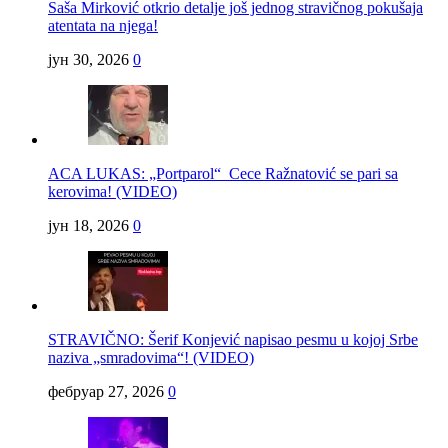
Saša Mirković otkrio detalje još jednog stravičnog pokušaja
atentata na njega!
јун 30, 2026
0
ACA LUKAS: „Portparol“ Cece Ražnatović se pari sa
kerovima! (VIDEO)
јун 18, 2026
0
STRAVIČNO: Šerif Konjević napisao pesmu u kojoj Srbe
naziva „smradovima“! (VIDEO)
фебруар 27, 2026
0