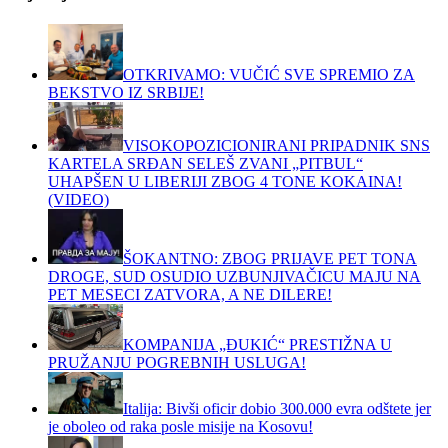
OTKRIVAMO: VUČIĆ SVE SPREMIO ZA
BEKSTVO IZ SRBIJE!
VISOKOPOZICIONIRANI PRIPADNIK SNS
KARTELA SRĐAN SELEŠ ZVANI „PITBUL“
UHAPŠEN U LIBERIJI ZBOG 4 TONE KOKAINA!
(VIDEO)
ŠOKANTNO: ZBOG PRIJAVE PET TONA
DROGE, SUD OSUDIO UZBUNJIVAČICU MAJU NA
PET MESECI ZATVORA, A NE DILERE!
KOMPANIJA „ĐUKIĆ“ PRESTIŽNA U
PRUŽANJU POGREBNIH USLUGA!
Italija: Bivši oficir dobio 300.000 evra odštete jer
je oboleo od raka posle misije na Kosovu!