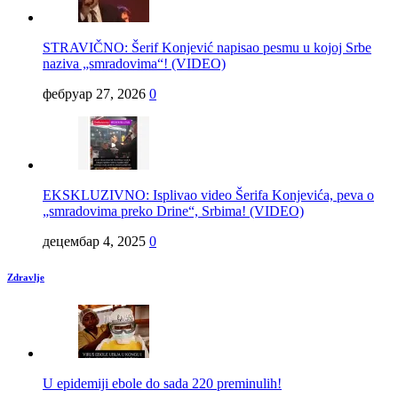
STRAVIČNO: Šerif Konjević napisao pesmu u kojoj Srbe
naziva „smradovima“! (VIDEO)
фебруар 27, 2026
0
EKSKLUZIVNO: Isplivao video Šerifa Konjevića, peva o
„smradovima preko Drine“, Srbima! (VIDEO)
децембар 4, 2025
0
Zdravlje
U epidemiji ebole do sada 220 preminulih!