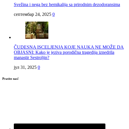
Svežina i nega bez hemikalija sa prirodnim dezodoransima
септембар 24, 2025
0
ČUDESNA ISCELJENJA KOJE NAUKA NE MOŽE DA
OBJASNI: Kako je jeziva porodična tragedija iznedrila
manastir Sestroljin?
јул 31, 2025
0
Pratite nas!