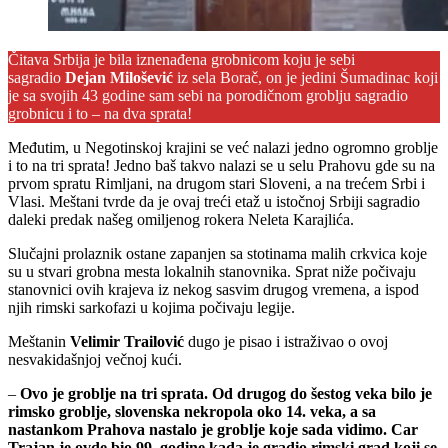
Čitava Srbija je bila iznenađena grobnicom koju je sebi
sagradio
Dejan Milošević
iz sela Borač, on je jedini Šumadinac koji
je sa svojih 43 godine sam sebi na porodičnom groblju sagradio
grobnicu i to – na dva sprata!
Međutim, u Negotinskoj krajini se već nalazi jedno ogromno groblje
i to na tri sprata! Jedno baš takvo nalazi se u selu Prahovu gde su na
prvom spratu Rimljani, na drugom stari Sloveni, a na trećem Srbi i
Vlasi. Meštani tvrde da je ovaj treći etaž u istočnoj Srbiji sagradio
daleki predak našeg omiljenog rokera Neleta Karajlića.
Slučajni prolaznik ostane zapanjen sa stotinama malih crkvica koje
su u stvari grobna mesta lokalnih stanovnika. Sprat niže počivaju
stanovnici ovih krajeva iz nekog sasvim drugog vremena, a ispod
njih rimski sarkofazi u kojima počivaju legije.
Meštanin
Velimir Trailović
dugo je pisao i istraživao o ovoj
nesvakidašnjoj večnoj kući.
–
Ovo je groblje na tri sprata. Od drugog do šestog veka bilo je
rimsko groblje, slovenska nekropola oko 14. veka, a sa
nastankom Prahova nastalo je groblje koje sada vidimo. Car
Trajan je ovde bio 99. godine kada je gradio rimski grad koji se