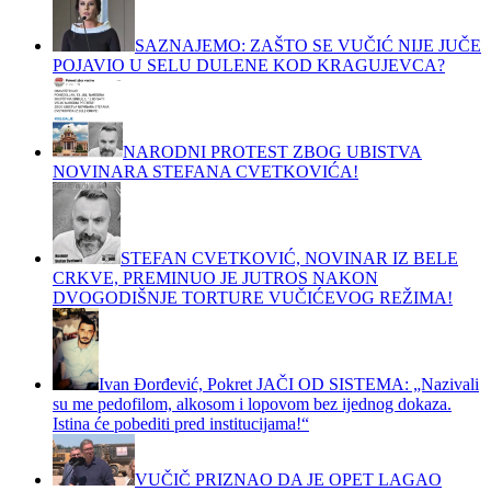
SAZNAJEMO: ZAŠTO SE VUČIĆ NIJE JUČE
POJAVIO U SELU DULENE KOD KRAGUJEVCA?
NARODNI PROTEST ZBOG UBISTVA
NOVINARA STEFANA CVETKOVIĆA!
STEFAN CVETKOVIĆ, NOVINAR IZ BELE
CRKVE, PREMINUO JE JUTROS NAKON
DVOGODIŠNJE TORTURE VUČIĆEVOG REŽIMA!
Ivan Đorđević, Pokret JAČI OD SISTEMA: „Nazivali
su me pedofilom, alkosom i lopovom bez ijednog dokaza.
Istina će pobediti pred institucijama!“
VUČIČ PRIZNAO DA JE OPET LAGAO