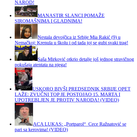
NAROD!
MANASTIR SLANCI POMAŽE
SIROMAŠNIMA I GLADNIMA!
Nestala devojčica iz Srbije Mia Rakić (9) u
Nemačkoj: Krenula u školu i od tada joj se gubi svaki trag!
Saša Mirković otkrio detalje još jednog stravičnog
pokušaja atentata na njega!
USKORO BIVŠI PREDSEDNIK SRBIJE OPET
LAŽE: ZVUČNI TOP JE POSTOJAO 15. MARTA I
UPOTREBLJEN JE PROTIV NARODA! (VIDEO)
ACA LUKAS: „Portparol“ Cece Ražnatović se
pari sa kerovima! (VIDEO)