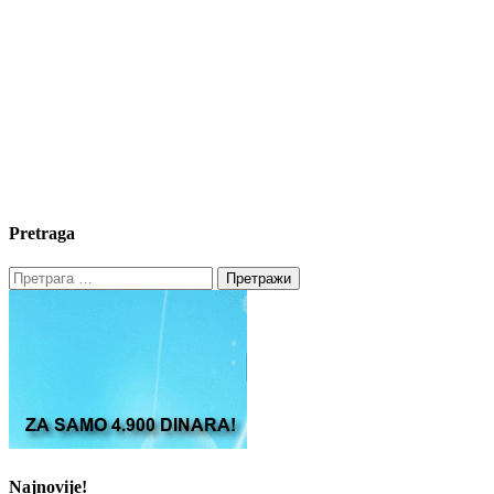
Pretraga
Претрага
за:
Najnovije!