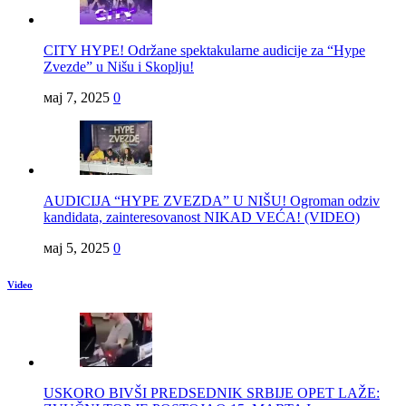
CITY HYPE! Održane spektakularne audicije za “Hype
Zvezde” u Nišu i Skoplju!
мај 7, 2025
0
AUDICIJA “HYPE ZVEZDA” U NIŠU! Ogroman odziv
kandidata, zainteresovanost NIKAD VEĆA! (VIDEO)
мај 5, 2025
0
Video
USKORO BIVŠI PREDSEDNIK SRBIJE OPET LAŽE: