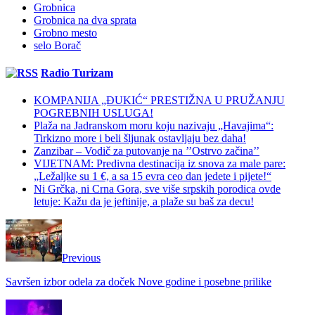
Grobnica
Grobnica na dva sprata
Grobno mesto
selo Borač
Radio Turizam
KOMPANIJA „ĐUKIĆ“ PRESTIŽNA U PRUŽANJU
POGREBNIH USLUGA!
Plaža na Jadranskom moru koju nazivaju „Havajima“:
Tirkizno more i beli šljunak ostavljaju bez daha!
Zanzibar – Vodič za putovanje na ’’Ostrvo začina’’
VIJETNAM: Predivna destinacija iz snova za male pare:
„Ležaljke su 1 €, a sa 15 evra ceo dan jedete i pijete!“
Ni Grčka, ni Crna Gora, sve više srpskih porodica ovde
letuje: Kažu da je jeftinije, a plaže su baš za decu!
Previous
Savršen izbor odela za doček Nove godine i posebne prilike