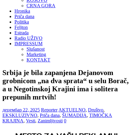
KOSOVO
CRNA GORA
Hronika
Priča dana
Politika
Feljton
Estrada
Radio UŽIVO
IMPRESSUM
Slušanost
Marketing
KONTAKT
Srbija je bila zapanjena Dejanovom
grobnicom „na dva sprata“ u selu Borač,
a u Negotinskoj Krajini ima i solitera
prepunih mrtvih!
децембар 22, 2025
Reporter
AKTUELNO
,
Društvo
,
EKSKLUZIVNO
,
Priča dana
,
ŠUMADIJA
,
TIMOČKA
KRAJINA
,
Vesti
,
Zanimljivosti
0