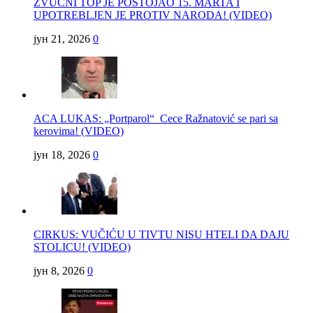
ZVUČNI TOP JE POSTOJAO 15. MARTA I
UPOTREBLJEN JE PROTIV NARODA! (VIDEO)
јун 21, 2026
0
ACA LUKAS: „Portparol“ Cece Ražnatović se pari sa
kerovima! (VIDEO)
јун 18, 2026
0
CIRKUS: VUČIĆU U TIVTU NISU HTELI DA DAJU
STOLICU! (VIDEO)
јун 8, 2026
0