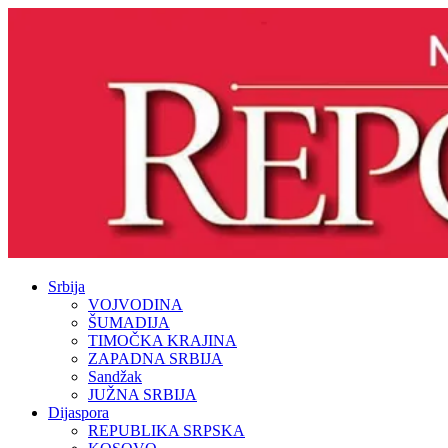
Srbija
VOJVODINA
ŠUMADIJA
TIMOČKA KRAJINA
ZAPADNA SRBIJA
Sandžak
JUŽNA SRBIJA
Dijaspora
REPUBLIKA SRPSKA