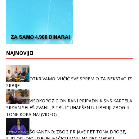
NAJNOVIJE!
OTKRIVAMO: VUČIĆ SVE SPREMIO ZA BEKSTVO IZ
SRBIJE!
VISOKOPOZICIONIRANI PRIPADNIK SNS KARTELA
SRĐAN SELEŠ ZVANI „PITBUL“ UHAPŠEN U LIBERIJI ZBOG 4
TONE KOKAINA! (VIDEO)
ŠOKANTNO: ZBOG PRIJAVE PET TONA DROGE,
SUD OSUDIO UZBUNJIVAČICU MAJU NA PET MESECI