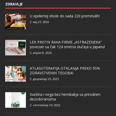
ZDRAVLJE
U epidemiji ebole do sada 220 preminulih!
мај 27, 2026
LEK PROTIV RAKA FIRME „ASTRAZENEKA“
povezan sa čak 124 smrtna slučaja u Japanu!
април 8, 2026
ATLASOTERAPIJA OTKLANJA PREKO 95%
ZDRAVSTVENIH TEGOBA!
децембар 25, 2025
Svežina i nega bez hemikalija sa prirodnim
dezodoransima
септембар 24, 2025