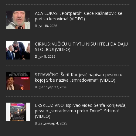
ACA LUKAS: „Portparol“ Cece Ražnatović se
pari sa kerovima! (VIDEO)
јун 18, 2026
CIRKUS: VUČIĆU U TIVTU NISU HTELI DA DAJU
STOLICU! (VIDEO)
јун 8, 2026
STRAVIČNO: Šerif Konjević napisao pesmu u
kojoj Srbe naziva „smradovima“! (VIDEO)
фебруар 27, 2026
EKSKLUZIVNO: Isplivao video Šerifa Konjevića,
peva o „smradovima preko Drine“, Srbima!
(VIDEO)
децембар 4, 2025