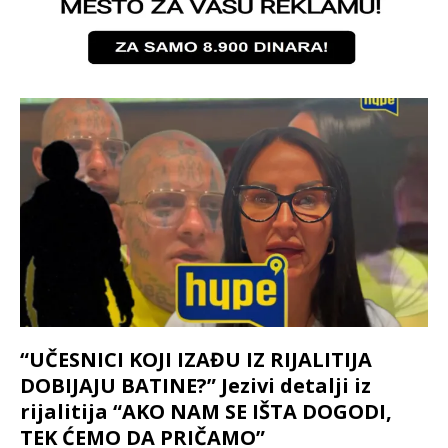
“UČESNICI KOJI IZAĐU IZ RIJALITIJA
DOBIJAJU BATINE?” Jezivi detalji iz
rijalitija “AKO NAM SE IŠTA DOGODI,
TEK ĆEMO DA PRIČAMO”