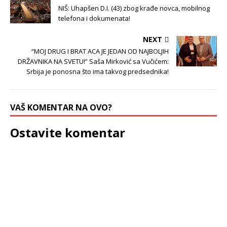
NIŠ: Uhapšen D.I. (43) zbog krađe novca, mobilnog
telefona i dokumenata!
NEXT
“MOJ DRUG I BRAT ACA JE JEDAN OD NAJBOLJIH
DRŽAVNIKA NA SVETU!” Saša Mirković sa Vučićem:
Srbija je ponosna što ima takvog predsednika!
VAŠ KOMENTAR NA OVO?
Ostavite komentar