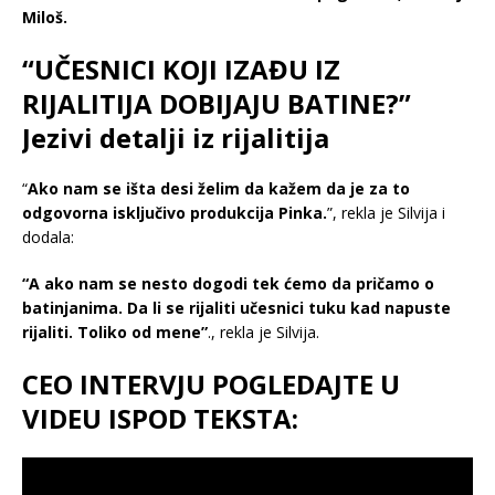
Miloš.
“UČESNICI KOJI IZAĐU IZ
RIJALITIJA DOBIJAJU BATINE?”
Jezivi detalji iz rijalitija
“
Ako nam se išta desi želim da kažem da je za to
odgovorna isključivo produkcija Pinka.
”, rekla je Silvija i
dodala:
“A ako nam se nesto dogodi tek ćemo da pričamo o
batinjanima. Da li se rijaliti učesnici tuku kad napuste
rijaliti. Toliko od mene”
., rekla je Silvija.
CEO INTERVJU POGLEDAJTE U
VIDEU ISPOD TEKSTA: