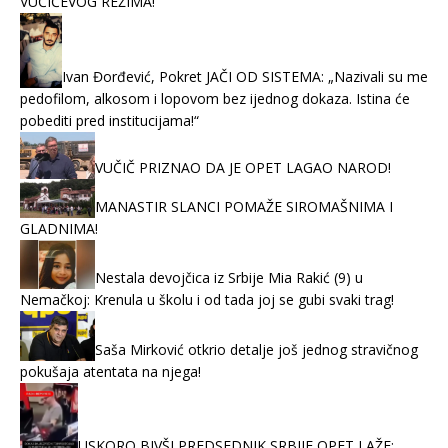
VUČIĆEVOG REŽIMA!
Ivan Đorđević, Pokret JAČI OD SISTEMA: „Nazivali su me
pedofilom, alkosom i lopovom bez ijednog dokaza. Istina će
pobediti pred institucijama!“
VUČIČ PRIZNAO DA JE OPET LAGAO NAROD!
MANASTIR SLANCI POMAŽE SIROMAŠNIMA I
GLADNIMA!
Nestala devojčica iz Srbije Mia Rakić (9) u
Nemačkoj: Krenula u školu i od tada joj se gubi svaki trag!
Saša Mirković otkrio detalje još jednog stravičnog
pokušaja atentata na njega!
USKORO BIVŠI PREDSEDNIK SRBIJE OPET LAŽE: