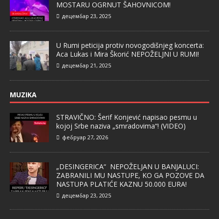
MOSTARU OGRNUT ŠAHOVNICOM!
децембар 23, 2025
U Rumi peticija protiv novogodišnjeg koncerta:
Aca Lukas i Mira Škorić NEPOŽELJNI U RUMI!
децембар 21, 2025
MUZIKA
STRAVIČNO: Šerif Konjević napisao pesmu u
kojoj Srbe naziva „smradovima“! (VIDEO)
фебруар 27, 2026
„DESINGERICA“ NEPOŽELJAN U BANJALUCI:
ZABRANILI MU NASTUPE, KO GA POZOVE DA
NASTUPA PLATIĆE KAZNU 50.000 EURA!
децембар 23, 2025