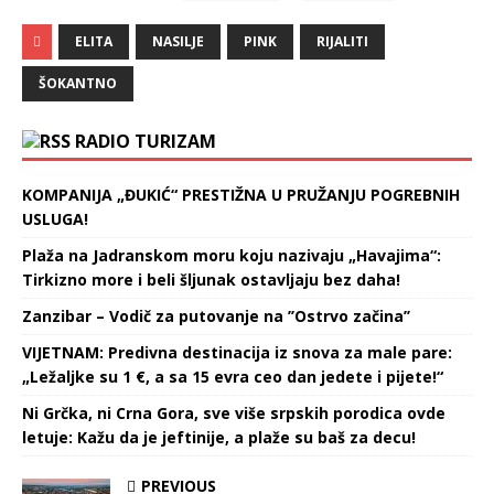
ELITA
NASILJE
PINK
RIJALITI
ŠOKANTNO
RADIO TURIZAM
KOMPANIJA „ĐUKIĆ“ PRESTIŽNA U PRUŽANJU POGREBNIH
USLUGA!
Plaža na Jadranskom moru koju nazivaju „Havajima“:
Tirkizno more i beli šljunak ostavljaju bez daha!
Zanzibar – Vodič za putovanje na ’’Ostrvo začina’’
VIJETNAM: Predivna destinacija iz snova za male pare:
„Ležaljke su 1 €, a sa 15 evra ceo dan jedete i pijete!“
Ni Grčka, ni Crna Gora, sve više srpskih porodica ovde
letuje: Kažu da je jeftinije, a plaže su baš za decu!
PREVIOUS