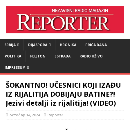
SRBIJA
DIJASPORA
HRONIKA
PRIČA DANA
POLITIKA
FELJTON
ESTRADA
RADIO UŽIVO
IMPRESSUM
ŠOKANTNO! UČESNICI KOJI IZAĐU
IZ RIJALITIJA DOBIJAJU BATINE?!
Jezivi detalji iz rijalitija! (VIDEO)
октобар 14, 2024
Reporter