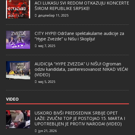
ACI LUKASU SVI REDOM OTKAZUJU KONCERTE
ŠIROM REPUBLIKE SRPSKE!
децембар 11, 2025
CITY HYPE! Održane spektakularne audicije za
“Hype Zvezde” u Nišu i Skoplju!
мај 7, 2025
AUDICIJA “HYPE ZVEZDA” U NIŠU! Ogroman
odziv kandidata, zainteresovanost NIKAD VEĆA!
(VIDEO)
мај 5, 2025
VIDEO
USKORO BIVŠI PREDSEDNIK SRBIJE OPET
LAŽE: ZVUČNI TOP JE POSTOJAO 15. MARTA I
UPOTREBLJEN JE PROTIV NARODA! (VIDEO)
јун 21, 2026