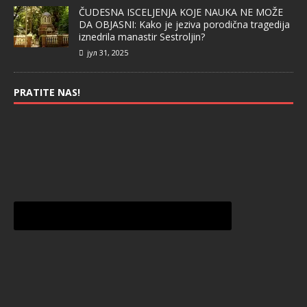
ČUDESNA ISCELJENJA KOJE NAUKA NE MOŽE
DA OBJASNI: Kako je jeziva porodična tragedija
iznedrila manastir Sestroljin?
јул 31, 2025
PRATITE NAS!