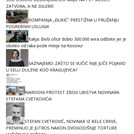
ZATVORA, A NE DILERE!
KOMPANIJA „ĐUKIĆ“ PRESTIŽNA U PRUŽANJU
POGREBNIH USLUGA!
Italija: Bivši oficir dobio 300.000 evra odštete jer je
oboleo od raka posle misije na Kosovu!
SAZNAJEMO: ZAŠTO SE VUČIĆ NIJE JUČE POJAVIO
U SELU DULENE KOD KRAGUJEVCA?
NARODNI PROTEST ZBOG UBISTVA NOVINARA
STEFANA CVETKOVIĆA!
STEFAN CVETKOVIĆ, NOVINAR IZ BELE CRKVE,
PREMINUO JE JUTROS NAKON DVOGODIŠNJE TORTURE