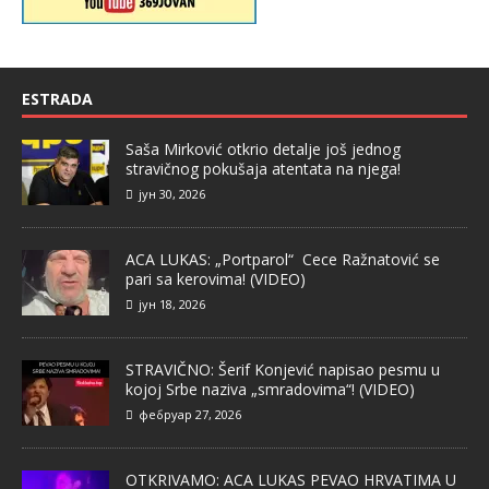
ESTRADA
Saša Mirković otkrio detalje još jednog
stravičnog pokušaja atentata na njega!
јун 30, 2026
ACA LUKAS: „Portparol“ Cece Ražnatović se
pari sa kerovima! (VIDEO)
јун 18, 2026
STRAVIČNO: Šerif Konjević napisao pesmu u
kojoj Srbe naziva „smradovima“! (VIDEO)
фебруар 27, 2026
OTKRIVAMO: ACA LUKAS PEVAO HRVATIMA U