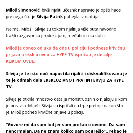
Miloš Simonović
, bivši rijaliti učesnik napravio je opšti haos
pre nego što je
Silvija Patrik
pobegla iz rijalitija!
Naime, Miloš i Silvija su tokom rijalitija više puta navodno
tražili razgovor sa produkcijom, međutim nisu dobili.
Miloš je doneo odluku da ode u policiju i podnese krivičnu
prijavu a ekskluzivno za HYPE TV ispričao je detalje
KLIKOM OVDE.
Silvija je te iste noći napustila rijaliti i diskvalifikovana je
te je odmah dala EKSKLUZIVNO I PRVI INTERVJU ZA HYPE
TV.
Silvija je otkrila mnoštvo detalja monstruoznih o rijalitiju u kom
je boravila. Miloš i Silvija su ispričali da trpe pretnje nakon što
je Miloš podneo krivične prijave u policiji.
“Govore mi da sam lud jer sam pročao o ovome. Da sam
nenormalan. Da ne znam koliko sam pogrešio”., rekao je