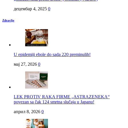
децембар 4, 2025
0
Zdravlje
U epidemiji ebole do sada 220 preminulih!
мај 27, 2026
0
LEK PROTIV RAKA FIRME „ASTRAZENEKA“
povezan sa čak 124 smrtna slučaja u Japanu!
април 8, 2026
0