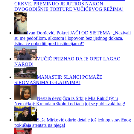
CRKVE, PREMINUO JE JUTROS NAKON
DVOGODIŠNJE TORTURE VUČIĆEVOG REŽIMA!
Ivan Đorđević, Pokret JAČI OD SISTEMA: „Nazivali
su me pedofilom, alkosom i lopovom bez ijednog dokaza.
Istina će pobediti pred institucijama!“
VUČIČ PRIZNAO DA JE OPET LAGAO
NAROD!
MANASTIR SLANCI POMAŽE
SIROMAŠNIMA I GLADNIMA!
Nestala devojčica iz Srbije Mia Rakić (9) u
Nemačkoj: Krenula u školu i od tada joj se gubi svaki trag!
Saša Mirković otkrio detalje još jednog stravičnog
pokušaja atentata na njega!