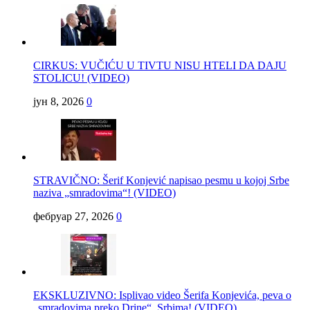
CIRKUS: VUČIĆU U TIVTU NISU HTELI DA DAJU
STOLICU! (VIDEO)
јун 8, 2026
0
STRAVIČNO: Šerif Konjević napisao pesmu u kojoj Srbe
naziva „smradovima“! (VIDEO)
фебруар 27, 2026
0
EKSKLUZIVNO: Isplivao video Šerifa Konjevića, peva o
„smradovima preko Drine“, Srbima! (VIDEO)