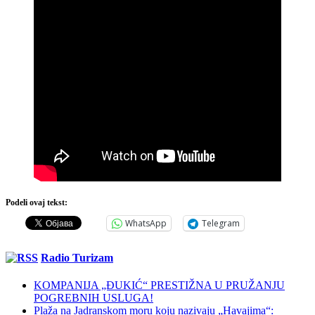
Podeli ovaj tekst:
WhatsApp
Telegram
Radio Turizam
KOMPANIJA „ĐUKIĆ“ PRESTIŽNA U PRUŽANJU
POGREBNIH USLUGA!
Plaža na Jadranskom moru koju nazivaju „Havajima“: