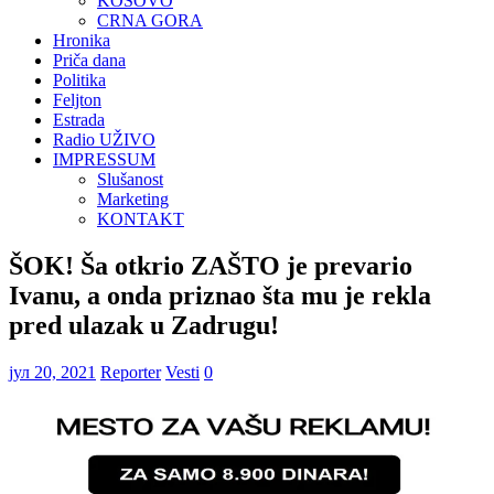
KOSOVO
CRNA GORA
Hronika
Priča dana
Politika
Feljton
Estrada
Radio UŽIVO
IMPRESSUM
Slušanost
Marketing
KONTAKT
ŠOK! Ša otkrio ZAŠTO je prevario
Ivanu, a onda priznao šta mu je rekla
pred ulazak u Zadrugu!
јул 20, 2021
Reporter
Vesti
0