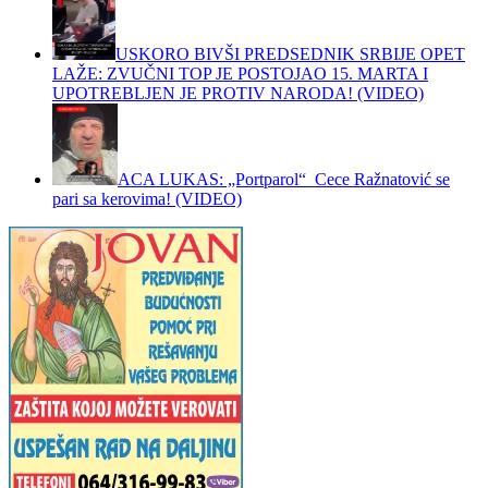
USKORO BIVŠI PREDSEDNIK SRBIJE OPET
LAŽE: ZVUČNI TOP JE POSTOJAO 15. MARTA I
UPOTREBLJEN JE PROTIV NARODA! (VIDEO)
ACA LUKAS: „Portparol“ Cece Ražnatović se
pari sa kerovima! (VIDEO)