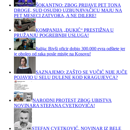
ŠOKANTNO: ZBOG PRIJAVE PET TONA
DROGE, SUD OSUDIO UZBUNJIVAČICU MAJU NA
PET MESECI ZATVORA, A NE DILERE!
KOMPANIJA „ĐUKIĆ“ PRESTIŽNA U
PRUŽANJU POGREBNIH USLUGA!
Italija: Bivši oficir dobio 300.000 evra odštete jer
je oboleo od raka posle misije na Kosovu!
SAZNAJEMO: ZAŠTO SE VUČIĆ NIJE JUČE
POJAVIO U SELU DULENE KOD KRAGUJEVCA?
NARODNI PROTEST ZBOG UBISTVA
NOVINARA STEFANA CVETKOVIĆA!
STEFAN CVETKOVIĆ, NOVINAR IZ BELE