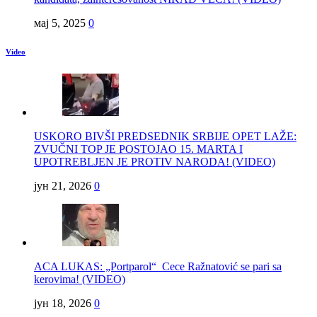
мај 5, 2025
0
Video
USKORO BIVŠI PREDSEDNIK SRBIJE OPET LAŽE:
ZVUČNI TOP JE POSTOJAO 15. MARTA I
UPOTREBLJEN JE PROTIV NARODA! (VIDEO)
јун 21, 2026
0
ACA LUKAS: „Portparol“ Cece Ražnatović se pari sa
kerovima! (VIDEO)
јун 18, 2026
0