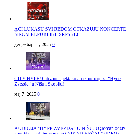
ACI LUKASU SVI REDOM OTKAZUJU KONCERTE
ŠIROM REPUBLIKE SRPSKE!
децембар 11, 2025
0
CITY HYPE! Održane spektakularne audicije za “Hype
Zvezde” u Nišu i Skoplju!
мај 7, 2025
0
AUDICIJA “HYPE ZVEZDA” U NIŠU! Ogroman odziv
kandidata, zainteresovanost NIKAD VEĆA! (VIDEO)