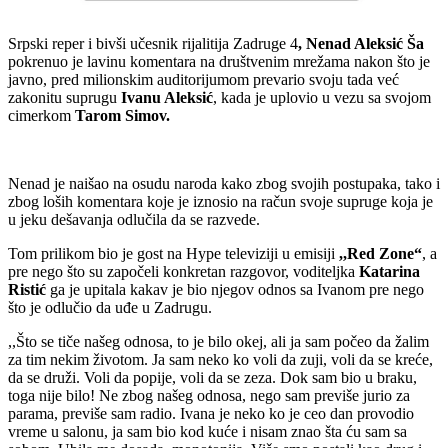
Srpski reper i bivši učesnik rijalitija Zadruge 4
, Nenad Aleksić Ša
pokrenuo je lavinu komentara na društvenim mrežama nakon što je
javno, pred milionskim auditorijumom prevario svoju tada već
zakonitu suprugu
Ivanu Aleksić
, kada je uplovio u vezu sa svojom
cimerkom
Tarom Simov.
Nenad je naišao na osudu naroda kako zbog svojih postupaka, tako i
zbog loših komentara koje je iznosio na račun svoje supruge koja je
u jeku dešavanja odlučila da se razvede.
Tom prilikom bio je gost na Hype televiziji u emisiji
,,Red Zone“
, a
pre nego što su započeli konkretan razgovor, voditeljka
Katarina
Ristić
ga je upitala kakav je bio njegov odnos sa Ivanom pre nego
što je odlučio da uđe u Zadrugu.
,,Što se tiče našeg odnosa, to je bilo okej, ali ja sam počeo da žalim
za tim nekim životom. Ja sam neko ko voli da zuji, voli da se kreće,
da se druži. Voli da popije, voli da se zeza. Dok sam bio u braku,
toga nije bilo! Ne zbog našeg odnosa, nego sam previše jurio za
parama, previše sam radio. Ivana je neko ko je ceo dan provodio
vreme u salonu, ja sam bio kod kuće i nisam znao šta ću sam sa