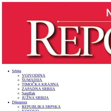
Srbija
VOJVODINA
ŠUMADIJA
TIMOČKA KRAJINA
ZAPADNA SRBIJA
Sandžak
JUŽNA SRBIJA
Dijaspora
REPUBLIKA SRPSKA