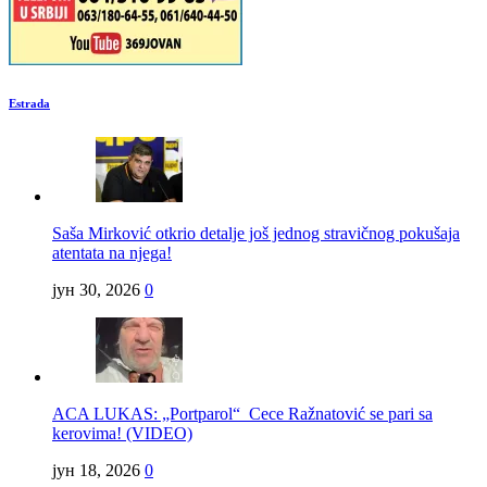
Estrada
Saša Mirković otkrio detalje još jednog stravičnog pokušaja
atentata na njega!
јун 30, 2026
0
ACA LUKAS: „Portparol“ Cece Ražnatović se pari sa
kerovima! (VIDEO)
јун 18, 2026
0