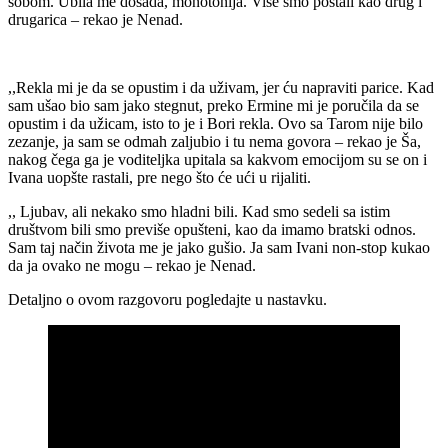
sobom. Ubila me dosada, monotonija. Više smo postali kao drug i
drugarica – rekao je Nenad.
,,Rekla mi je da se opustim i da uživam, jer ću napraviti parice. Kad
sam ušao bio sam jako stegnut, preko Ermine mi je poručila da se
opustim i da užicam, isto to je i Bori rekla. Ovo sa Tarom nije bilo
zezanje, ja sam se odmah zaljubio i tu nema govora – rekao je Ša,
nakog čega ga je voditeljka upitala sa kakvom emocijom su se on i
Ivana uopšte rastali, pre nego što će ući u rijaliti.
,, Ljubav, ali nekako smo hladni bili. Kad smo sedeli sa istim
društvom bili smo previše opušteni, kao da imamo bratski odnos.
Sam taj način života me je jako gušio. Ja sam Ivani non-stop kukao
da ja ovako ne mogu – rekao je Nenad.
Detaljno o ovom razgovoru pogledajte u nastavku.