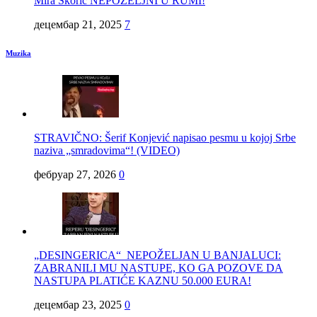
Mira Škorić NEPOŽELJNI U RUMI!
децембар 21, 2025
7
Muzika
STRAVIČNO: Šerif Konjević napisao pesmu u kojoj Srbe
naziva „smradovima“! (VIDEO)
фебруар 27, 2026
0
„DESINGERICA“ NEPOŽELJAN U BANJALUCI:
ZABRANILI MU NASTUPE, KO GA POZOVE DA
NASTUPA PLATIĆE KAZNU 50.000 EURA!
децембар 23, 2025
0