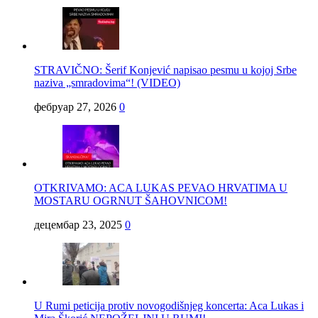
STRAVIČNO: Šerif Konjević napisao pesmu u kojoj Srbe
naziva „smradovima“! (VIDEO)
фебруар 27, 2026
0
OTKRIVAMO: ACA LUKAS PEVAO HRVATIMA U
MOSTARU OGRNUT ŠAHOVNICOM!
децембар 23, 2025
0
U Rumi peticija protiv novogodišnjeg koncerta: Aca Lukas i