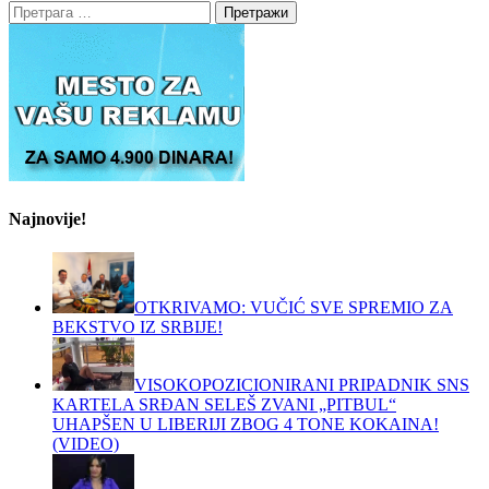
Претрага
за:
Najnovije!
OTKRIVAMO: VUČIĆ SVE SPREMIO ZA
BEKSTVO IZ SRBIJE!
VISOKOPOZICIONIRANI PRIPADNIK SNS
KARTELA SRĐAN SELEŠ ZVANI „PITBUL“
UHAPŠEN U LIBERIJI ZBOG 4 TONE KOKAINA!
(VIDEO)