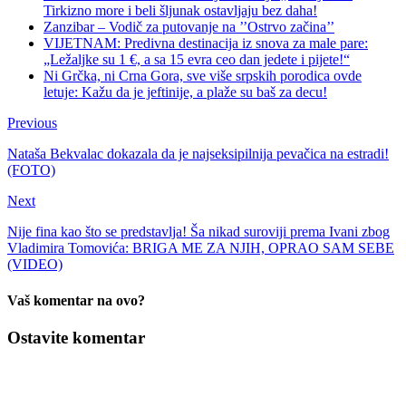
Tirkizno more i beli šljunak ostavljaju bez daha!
Zanzibar – Vodič za putovanje na ’’Ostrvo začina’’
VIJETNAM: Predivna destinacija iz snova za male pare:
„Ležaljke su 1 €, a sa 15 evra ceo dan jedete i pijete!“
Ni Grčka, ni Crna Gora, sve više srpskih porodica ovde
letuje: Kažu da je jeftinije, a plaže su baš za decu!
Previous
Nataša Bekvalac dokazala da je najseksipilnija pevačica na estradi!
(FOTO)
Next
Nije fina kao što se predstavlja! Ša nikad suroviji prema Ivani zbog
Vladimira Tomovića: BRIGA ME ZA NJIH, OPRAO SAM SEBE
(VIDEO)
Vaš komentar na ovo?
Ostavite komentar