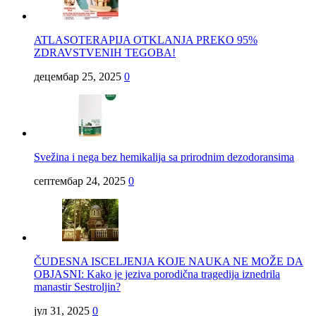
ATLASOTERAPIJA OTKLANJA PREKO 95%
ZDRAVSTVENIH TEGOBA!
децембар 25, 2025
0
Svežina i nega bez hemikalija sa prirodnim dezodoransima
септембар 24, 2025
0
ČUDESNA ISCELJENJA KOJE NAUKA NE MOŽE DA
OBJASNI: Kako je jeziva porodična tragedija iznedrila
manastir Sestroljin?
јул 31, 2025
0