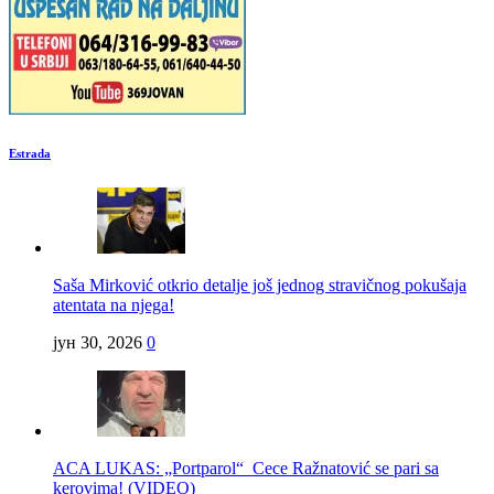
Estrada
Saša Mirković otkrio detalje još jednog stravičnog pokušaja
atentata na njega!
јун 30, 2026
0
ACA LUKAS: „Portparol“ Cece Ražnatović se pari sa
kerovima! (VIDEO)