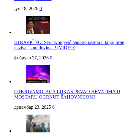
јун 18, 2026
0
STRAVIČNO: Šerif Konjević napisao pesmu u kojoj Srbe
naziva „smradovima“! (VIDEO)
фебруар 27, 2026
0
OTKRIVAMO: ACA LUKAS PEVAO HRVATIMA U
MOSTARU OGRNUT ŠAHOVNICOM!
децембар 23, 2025
0