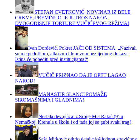
STEFAN CVETKOVIĆ, NOVINAR IZ BELE
CRKVE, PREMINUO JE JUTROS NAKON
DVOGODIŠNJE TORTURE VUČIĆEVOG REŽIMA!
Ivan Đorđević, Pokret JAČI OD SISTEMA: „Nazivali
su me pedofilom, alkosom i lopovom bez ijednog dokaza.
Istina će pobediti pred institucijama!“
VUČIČ PRIZNAO DA JE OPET LAGAO
NAROD!
MANASTIR SLANCI POMAŽE
SIROMAŠNIMA I GLADNIMA!
Nestala devojčica iz Srbije Mia Rakić (9) u
Nemačkoj: Krenula u školu i od tada joj se gubi svaki trag!
Saša Mirković otkrio detalje još jednog stravičnog