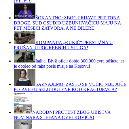
(VIDEO)
ŠOKANTNO: ZBOG PRIJAVE PET TONA
DROGE, SUD OSUDIO UZBUNJIVAČICU MAJU NA
PET MESECI ZATVORA, A NE DILERE!
KOMPANIJA „ĐUKIĆ“ PRESTIŽNA U
PRUŽANJU POGREBNIH USLUGA!
Italija: Bivši oficir dobio 300.000 evra odštete jer
je oboleo od raka posle misije na Kosovu!
SAZNAJEMO: ZAŠTO SE VUČIĆ NIJE JUČE
POJAVIO U SELU DULENE KOD KRAGUJEVCA?
NARODNI PROTEST ZBOG UBISTVA
NOVINARA STEFANA CVETKOVIĆA!