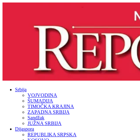
Srbija
VOJVODINA
ŠUMADIJA
TIMOČKA KRAJINA
ZAPADNA SRBIJA
Sandžak
JUŽNA SRBIJA
Dijaspora
REPUBLIKA SRPSKA