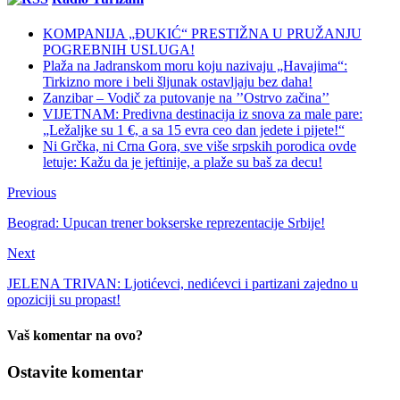
KOMPANIJA „ĐUKIĆ“ PRESTIŽNA U PRUŽANJU
POGREBNIH USLUGA!
Plaža na Jadranskom moru koju nazivaju „Havajima“:
Tirkizno more i beli šljunak ostavljaju bez daha!
Zanzibar – Vodič za putovanje na ’’Ostrvo začina’’
VIJETNAM: Predivna destinacija iz snova za male pare:
„Ležaljke su 1 €, a sa 15 evra ceo dan jedete i pijete!“
Ni Grčka, ni Crna Gora, sve više srpskih porodica ovde
letuje: Kažu da je jeftinije, a plaže su baš za decu!
Previous
Beograd: Upucan trener bokserske reprezentacije Srbije!
Next
JELENA TRIVAN: Ljotićevci, nedićevci i partizani zajedno u
opoziciji su propast!
Vaš komentar na ovo?
Ostavite komentar