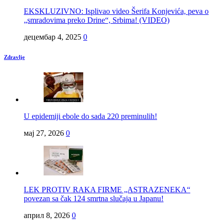
EKSKLUZIVNO: Isplivao video Šerifa Konjevića, peva o
„smradovima preko Drine“, Srbima! (VIDEO)
децембар 4, 2025
0
Zdravlje
U epidemiji ebole do sada 220 preminulih!
мај 27, 2026
0
LEK PROTIV RAKA FIRME „ASTRAZENEKA“
povezan sa čak 124 smrtna slučaja u Japanu!
април 8, 2026
0