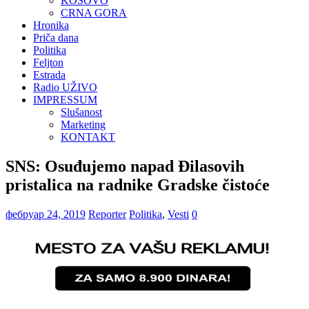
KOSOVO
CRNA GORA
Hronika
Priča dana
Politika
Feljton
Estrada
Radio UŽIVO
IMPRESSUM
Slušanost
Marketing
KONTAKT
SNS: Osuđujemo napad Đilasovih
pristalica na radnike Gradske čistoće
фебруар 24, 2019
Reporter
Politika
,
Vesti
0