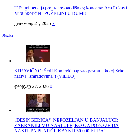
U Rumi peticija protiv novogodišnjeg koncerta: Aca Lukas i
Mira Škorić NEPOŽELJNI U RUMI!
децембар 21, 2025
7
Muzika
STRAVIČNO: Šerif Konjević napisao pesmu u kojoj Srbe
naziva „smradovima“! (VIDEO)
фебруар 27, 2026
0
„DESINGERICA“ NEPOŽELJAN U BANJALUCI:
ZABRANILI MU NASTUPE, KO GA POZOVE DA
NASTUPA PLATIĆE KAZNU 50.000 EURA!