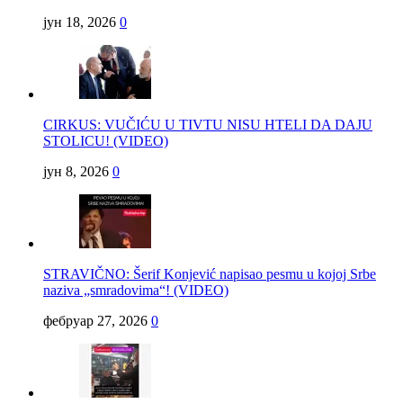
јун 18, 2026
0
CIRKUS: VUČIĆU U TIVTU NISU HTELI DA DAJU
STOLICU! (VIDEO)
јун 8, 2026
0
STRAVIČNO: Šerif Konjević napisao pesmu u kojoj Srbe
naziva „smradovima“! (VIDEO)
фебруар 27, 2026
0