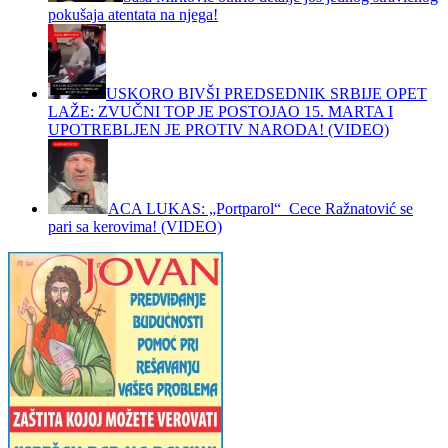
pokušaja atentata na njega!
USKORO BIVŠI PREDSEDNIK SRBIJE OPET
LAŽE: ZVUČNI TOP JE POSTOJAO 15. MARTA I
UPOTREBLJEN JE PROTIV NARODA! (VIDEO)
ACA LUKAS: „Portparol“ Cece Ražnatović se
pari sa kerovima! (VIDEO)