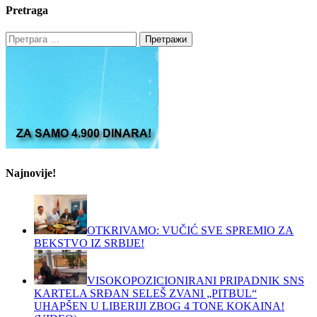
Pretraga
Претрага
за:
Najnovije!
OTKRIVAMO: VUČIĆ SVE SPREMIO ZA
BEKSTVO IZ SRBIJE!
VISOKOPOZICIONIRANI PRIPADNIK SNS
KARTELA SRĐAN SELEŠ ZVANI „PITBUL“
UHAPŠEN U LIBERIJI ZBOG 4 TONE KOKAINA!