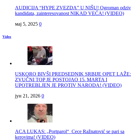
AUDICIJA “HYPE ZVEZDA” U NIŠU! Ogroman odziv
kandidata, zainteresovanost NIKAD VEĆA! (VIDEO)
мај 5, 2025
0
Video
USKORO BIVŠI PREDSEDNIK SRBIJE OPET LAŽE:
ZVUČNI TOP JE POSTOJAO 15. MARTA I
UPOTREBLJEN JE PROTIV NARODA! (VIDEO)
јун 21, 2026
0
ACA LUKAS: „Portparol“ Cece Ražnatović se pari sa
kerovima! (VIDEO)