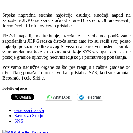
Srpska napredna stranka najoštrije osuđuje sinoćnji napad na
zaposlene JKP Gradska čistoća od strane Đilasovih, Obradovićevih,
Jeremićevih i Trifunovićevih pristalica.
Fizički napadi, maltretiranje, vređanje i verbalno ponižavanje
zaposlenih u JKP Gradska čistoća samo zato što su radili svoj posao
najbolje pokazuje odlike ovog Saveza i šalje nedvosmislenu poruku
svim građanima koje su to vrednosti koje SZS zastupa, kao i da ne
postoje granice njihovog necivilizacijskog i primitivnog ponašanja.
Pozivamo nadležne organe da što pre reaguju i zaštite građane od
divljačkog ponašanja predstavnika i pristalica SZS, koji su sramota i
Beograda i cele Srbije.
Podeli ovaj tekst:
WhatsApp
Telegram
Gradska čistoća
Savez za Srbiju
SNS
Radio Turizam