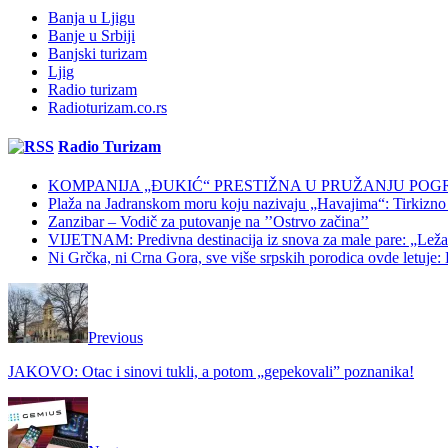
Banja u Ljigu
Banje u Srbiji
Banjski turizam
Ljig
Radio turizam
Radioturizam.co.rs
Radio Turizam
KOMPANIJA „ĐUKIĆ“ PRESTIŽNA U PRUŽANJU POG
Plaža na Jadranskom moru koju nazivaju „Havajima“: Tirkizno m
Zanzibar – Vodič za putovanje na ’’Ostrvo začina’’
VIJETNAM: Predivna destinacija iz snova za male pare: „Ležaljk
Ni Grčka, ni Crna Gora, sve više srpskih porodica ovde letuje: K
Previous
JAKOVO: Otac i sinovi tukli, a potom „gepekovali” poznanika!