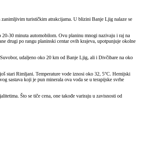
 zanimljivim turističkim atrakcijama. U blizini Banje Ljig nalaze se
ko 20-30 minuta automobilom. Ovu planinu mnogi nazivaju i raj na
tane drugi po rangu planinski centar ovih krajeva, upotpunjuje okolne
 Suvobor, udaljeno oko 20 km od Banje Ljig, ali i Divčibare na oko
 još stari Rimljani. Temperature vode iznosi oko 32, 5°C. Hemijski
 sastava koji je pun minerala ova voda se u terapijske svrhe
litetima. Što se tiče cena, one takođe variraju u zavisnosti od