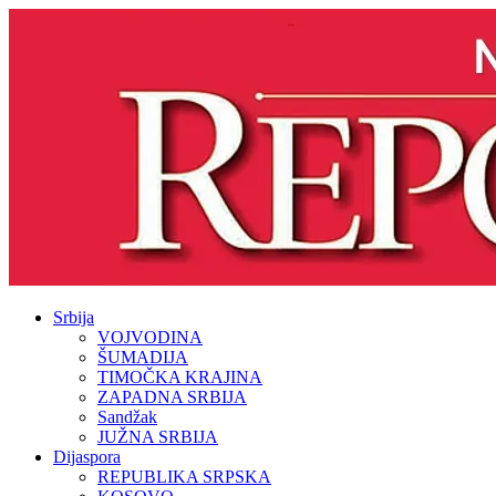
Srbija
VOJVODINA
ŠUMADIJA
TIMOČKA KRAJINA
ZAPADNA SRBIJA
Sandžak
JUŽNA SRBIJA
Dijaspora
REPUBLIKA SRPSKA