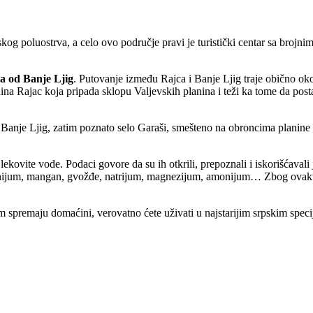
og poluostrva, a celo ovo područje pravi je turistički centar sa brojnim
ra od Banje Ljig
. Putovanje između Rajca i Banje Ljig traje obično o
anina Rajac koja pripada sklopu Valjevskih planina i teži ka tome da pos
 Banje Ljig, zatim poznato selo Garaši, smešteno na obroncima planine
ekovite vode. Podaci govore da su ih otkrili, prepoznali i iskorišćavali
minijum, mangan, gvožđe, natrijum, magnezijum, amonijum… Zbog ovakvog
spremaju domaćini, verovatno ćete uživati u najstarijim srpskim specija