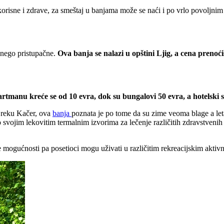
 korisne i zdrave, za smeštaj u banjama može se naći i po vrlo povoljni
e nego pristupačne.
Ova banja se nalazi u opštini Ljig, a cena prenoći
rtmanu kreće se od 10 evra, dok su bungalovi 50 evra, a hotelski 
 reku Kačer, ova
banja
poznata je po tome da su zime veoma blage a leta
o svojim lekovitim termalnim izvorima za lečenje različitih zdravstvenih 
mogućnosti pa posetioci mogu uživati u različitim rekreacijskim aktivnos