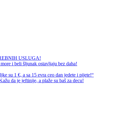
REBNIH USLUGA!
ore i beli šljunak ostavljaju bez daha!
e su 1 €, a sa 15 evra ceo dan jedete i pijete!“
ažu da je jeftinije, a plaže su baš za decu!