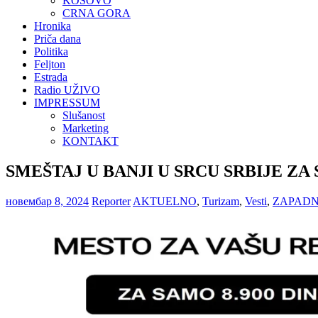
KOSOVO
CRNA GORA
Hronika
Priča dana
Politika
Feljton
Estrada
Radio UŽIVO
IMPRESSUM
Slušanost
Marketing
KONTAKT
SMEŠTAJ U BANJI U SRCU SRBIJE ZA
новембар 8, 2024
Reporter
AKTUELNO
,
Turizam
,
Vesti
,
ZAPADN