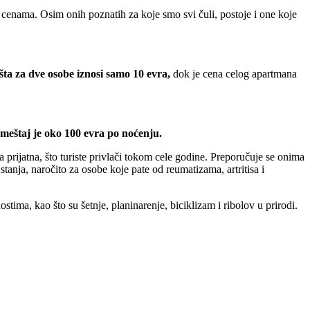
m cenama. Osim onih poznatih za koje smo svi čuli, postoje i one koje
šta za dve osobe iznosi samo 10 evra,
dok je cena celog apartmana
smeštaj je oko 100 evra po noćenju.
 prijatna, što turiste privlači tokom cele godine. Preporučuje se onima
stanja, naročito za osobe koje pate od reumatizama, artritisa i
tima, kao što su šetnje, planinarenje, biciklizam i ribolov u prirodi.