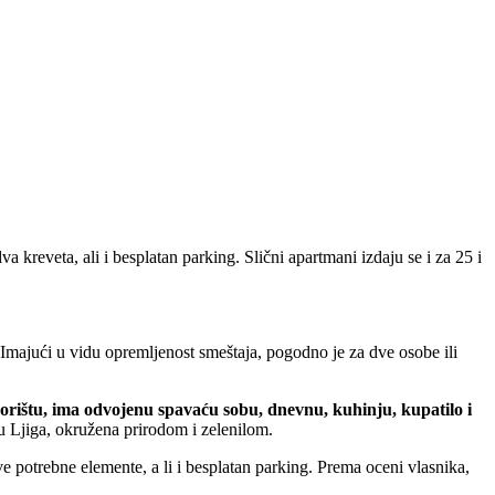
 kreveta, ali i besplatan parking. Slični apartmani izdaju se i za 25 i
majući u vidu opremljenost smeštaja, pogodno je za dve osobe ili
rištu, ima odvojenu spavaću sobu, dnevnu, kuhinju, kupatilo i
u Ljiga, okružena prirodom i zelenilom.
 potrebne elemente, a li i besplatan parking. Prema oceni vlasnika,