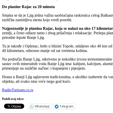
Do planine Rajac za 20 minuta
Smatra se da je Ljig jedna važna saobraćajna raskrsnica celog Balkansk
različita zanimljiva mesta koja vredi posetiti.
Najpoznatije je planina Rajac, koja se nalazi na oko 17 kilometa
zemlji, a često odlaze tamo i zbog pešačenja i relaksacije. Prelepa pl
prirodne lepote Banje Ljig.
Tu je takođe i Oplenac, brdo u blizini Topole, udaljeno oko 40 km od
40 kilometara, odnosno manje od sat vremena kolima.
Na području Banje Ljig, otkriveno je nekoliko izvora termomineralne l
sastav ovih mineralnih voda Banje Ljig ima: kalijum, kalcijum, alu
primenjuje na različite načine: i kupanjem i pijenjem.
Hrana u Banji Ljig uglavnom tradicionalna, a ukoliko izaberete da vam 
objekta, ali svako nisu veće nego god kuće.
RadioTurizam.co.rs
Podeli ovaj tekst:
WhatsApp
Telegram