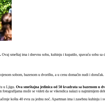
.
Ovaj smeštaj ima i dnevnu sobu, kuhinju i kupatilo, spavaću sobu sa dva
dvojenom sobom, bazenom u dvorištu, a u cenu domaćin nudi i doručak. I
ću u Ljigu.
Ova smeštajna jedinica od 50 kvadrata sa bazenom u dvo
m fotografijama može se videti da se vikendica nalazi u najmirnijem del
čenje košta 40 evra za jednu noć. Apartman ima i zasebnu kuhinju i sve