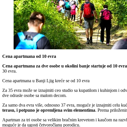
Cena apartmana od 10 evra
Cena apartmana za dve osobe u okolini banje startuje od 10 evra
30 evra.
Cena apartmana u Banji Ljig kreće se od 10 evra
Za 35 evra može se iznajmiti ceo studio sa kupatilom i kuhinjom i o
dve odrasle osobe sa malom decom.
Za samo dva evra više, odnosno 37 evra, moguće je iznajmiti celu ku
terasu, i potpuno je opremljena svim elementima
. Prema priloženi
Apartman za tri osobe sa velikim bračnim krevetom i kaučom na razvla
moguće je da ugosti četvoročlanu porodicu.