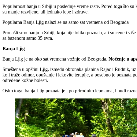
Popularnost banja u Srbiji u poslednje vreme raste. Pored toga što su
su manje razvijene, ali jednako lepe i zdrave.
Popularna Banja Ljig nalazi se na samo sat vremena od Beograda
Pronašli smo banju u Srbiji, koja nije toliko poznata, ali su cene i viš
sa bazenom samo 35 evra.
Banja Ljig
Banja Ljig je na oko sat vremena vožnje od Beograda.
Noćenje u apa
Smeštena u opštini Ljig, između obronaka planina Rajac i Rudnik, uz
koji traže odmor, opuštanje i lekovite terapije, a posebno je poznata p
određene kožne bolesti.
Osim toga, banja Ljig poznata je i po prirodnim lepotama, i nudi razne 