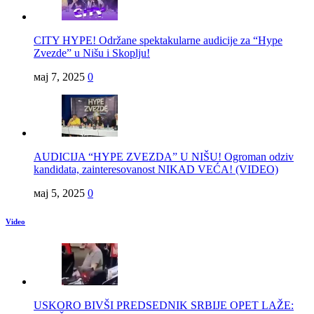
CITY HYPE! Održane spektakularne audicije za “Hype
Zvezde” u Nišu i Skoplju!
мај 7, 2025
0
AUDICIJA “HYPE ZVEZDA” U NIŠU! Ogroman odziv
kandidata, zainteresovanost NIKAD VEĆA! (VIDEO)
мај 5, 2025
0
Video
USKORO BIVŠI PREDSEDNIK SRBIJE OPET LAŽE: