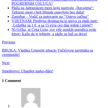
POGREBNIH USLUGA!
Plaža na Jadranskom moru koju nazivaju „Havajima“:
Tirkizno more i beli šljunak ostavljaju bez daha!
Zanzibar – Vodič za putovanje na ’’Ostrvo začina’’
VIJETNAM: Predivna destinacija iz snova za male pare:
„Ležaljke su 1 €, a sa 15 evra ceo dan jedete i pijete!“
Ni Grčka, ni Crna Gora, sve više srpskih porodica ovde
letuje: Kažu da je jeftinije, a plaže su baš za decu!
Previous
BRUKA: Vladika Grigorije izbacio Vučićevog savetnika sa
ceremonije!
Next
Smederevo: Uhapšen narko-diler!
1 Comment