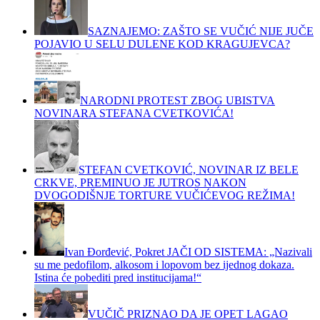
SAZNAJEMO: ZAŠTO SE VUČIĆ NIJE JUČE
POJAVIO U SELU DULENE KOD KRAGUJEVCA?
NARODNI PROTEST ZBOG UBISTVA
NOVINARA STEFANA CVETKOVIĆA!
STEFAN CVETKOVIĆ, NOVINAR IZ BELE
CRKVE, PREMINUO JE JUTROS NAKON
DVOGODIŠNJE TORTURE VUČIĆEVOG REŽIMA!
Ivan Đorđević, Pokret JAČI OD SISTEMA: „Nazivali
su me pedofilom, alkosom i lopovom bez ijednog dokaza.
Istina će pobediti pred institucijama!“
VUČIČ PRIZNAO DA JE OPET LAGAO