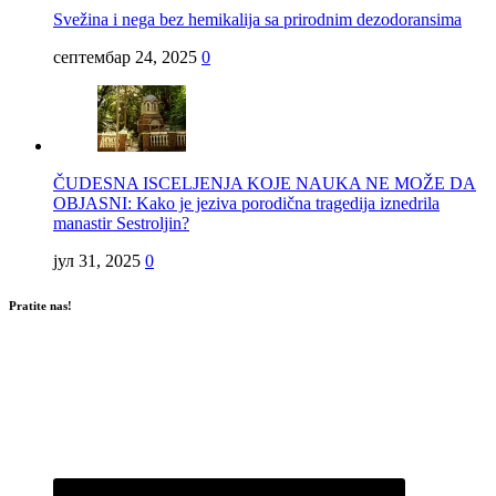
Svežina i nega bez hemikalija sa prirodnim dezodoransima
септембар 24, 2025
0
ČUDESNA ISCELJENJA KOJE NAUKA NE MOŽE DA
OBJASNI: Kako je jeziva porodična tragedija iznedrila
manastir Sestroljin?
јул 31, 2025
0
Pratite nas!