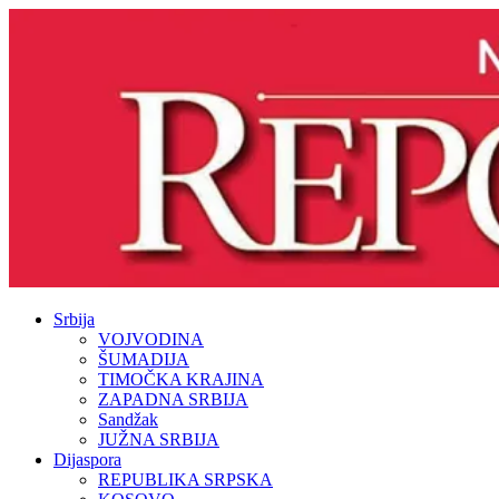
Srbija
VOJVODINA
ŠUMADIJA
TIMOČKA KRAJINA
ZAPADNA SRBIJA
Sandžak
JUŽNA SRBIJA
Dijaspora
REPUBLIKA SRPSKA