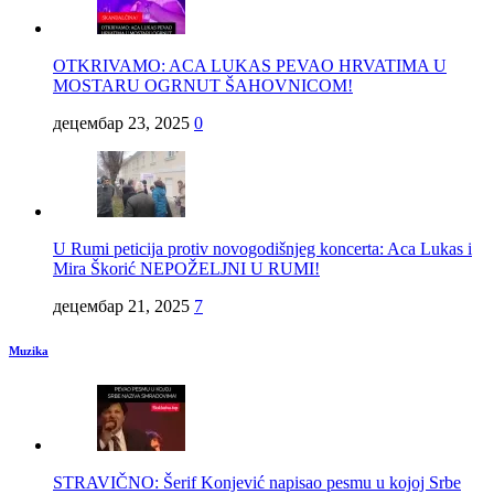
OTKRIVAMO: ACA LUKAS PEVAO HRVATIMA U
MOSTARU OGRNUT ŠAHOVNICOM!
децембар 23, 2025
0
U Rumi peticija protiv novogodišnjeg koncerta: Aca Lukas i
Mira Škorić NEPOŽELJNI U RUMI!
децембар 21, 2025
7
Muzika
STRAVIČNO: Šerif Konjević napisao pesmu u kojoj Srbe