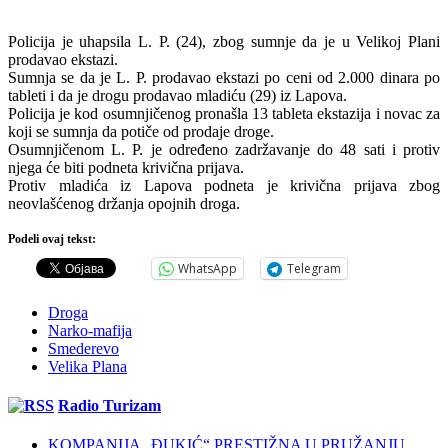
Policija je uhapsila L. P. (24), zbog sumnje da je u Velikoj Plani
prodavao ekstazi.
Sumnja se da je L. P. prodavao ekstazi po ceni od 2.000 dinara po
tableti i da je drogu prodavao mladiću (29) iz Lapova.
Policija je kod osumnjičenog pronašla 13 tableta ekstazija i novac za
koji se sumnja da potiče od prodaje droge.
Osumnjičenom L. P. je određeno zadržavanje do 48 sati i protiv
njega će biti podneta krivična prijava.
Protiv mladića iz Lapova podneta je krivična prijava zbog
neovlašćenog držanja opojnih droga.
Podeli ovaj tekst:
WhatsApp
Telegram
Droga
Narko-mafija
Smederevo
Velika Plana
Radio Turizam
KOMPANIJA „ĐUKIĆ“ PRESTIŽNA U PRUŽANJU