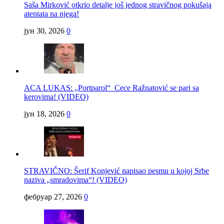
Saša Mirković otkrio detalje još jednog stravičnog pokušaja
atentata na njega!
јун 30, 2026
0
ACA LUKAS: „Portparol“ Cece Ražnatović se pari sa
kerovima! (VIDEO)
јун 18, 2026
0
STRAVIČNO: Šerif Konjević napisao pesmu u kojoj Srbe
naziva „smradovima“! (VIDEO)
фебруар 27, 2026
0