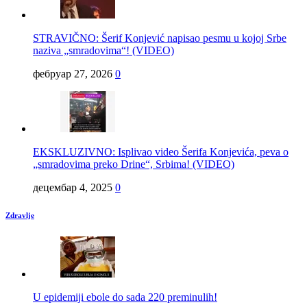
STRAVIČNO: Šerif Konjević napisao pesmu u kojoj Srbe
naziva „smradovima“! (VIDEO)
фебруар 27, 2026
0
EKSKLUZIVNO: Isplivao video Šerifa Konjevića, peva o
„smradovima preko Drine“, Srbima! (VIDEO)
децембар 4, 2025
0
Zdravlje
U epidemiji ebole do sada 220 preminulih!