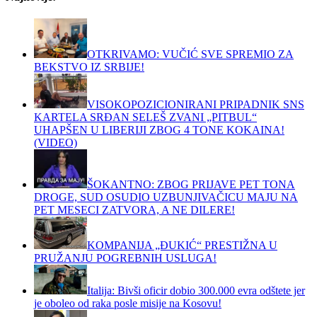
OTKRIVAMO: VUČIĆ SVE SPREMIO ZA
BEKSTVO IZ SRBIJE!
VISOKOPOZICIONIRANI PRIPADNIK SNS
KARTELA SRĐAN SELEŠ ZVANI „PITBUL“
UHAPŠEN U LIBERIJI ZBOG 4 TONE KOKAINA!
(VIDEO)
ŠOKANTNO: ZBOG PRIJAVE PET TONA
DROGE, SUD OSUDIO UZBUNJIVAČICU MAJU NA
PET MESECI ZATVORA, A NE DILERE!
KOMPANIJA „ĐUKIĆ“ PRESTIŽNA U
PRUŽANJU POGREBNIH USLUGA!
Italija: Bivši oficir dobio 300.000 evra odštete jer
je oboleo od raka posle misije na Kosovu!