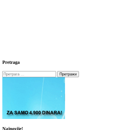
Pretraga
Претрага
за:
Najnovije!