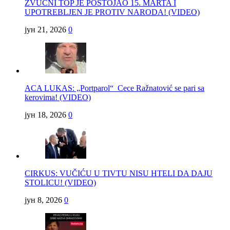
ZVUČNI TOP JE POSTOJAO 15. MARTA I
UPOTREBLJEN JE PROTIV NARODA! (VIDEO)
јун 21, 2026
0
ACA LUKAS: „Portparol“ Cece Ražnatović se pari sa
kerovima! (VIDEO)
јун 18, 2026
0
CIRKUS: VUČIĆU U TIVTU NISU HTELI DA DAJU
STOLICU! (VIDEO)
јун 8, 2026
0