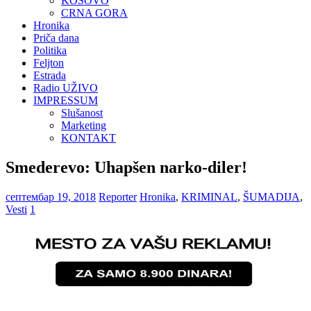
KOSOVO
CRNA GORA
Hronika
Priča dana
Politika
Feljton
Estrada
Radio UŽIVO
IMPRESSUM
Slušanost
Marketing
KONTAKT
Smederevo: Uhapšen narko-diler!
септембар 19, 2018
Reporter
Hronika
,
KRIMINAL
,
ŠUMADIJA
,
Vesti
1