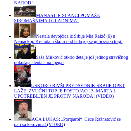
NAROD!
MANASTIR SLANCI POMAŽE
SIROMAŠNIMA I GLADNIMA!
Nestala devojčica iz Srbije Mia Rakić (9) u
Nemačkoj: Krenula u školu i od tada joj se gubi svaki trag!
Saša Mirković otkrio detalje još jednog stravičnog
pokušaja atentata na njega!
USKORO BIVŠI PREDSEDNIK SRBIJE OPET
LAŽE: ZVUČNI TOP JE POSTOJAO 15. MARTA I
UPOTREBLJEN JE PROTIV NARODA! (VIDEO)
ACA LUKAS: „Portparol“ Cece Ražnatović se
pari sa kerovima! (VIDEO)