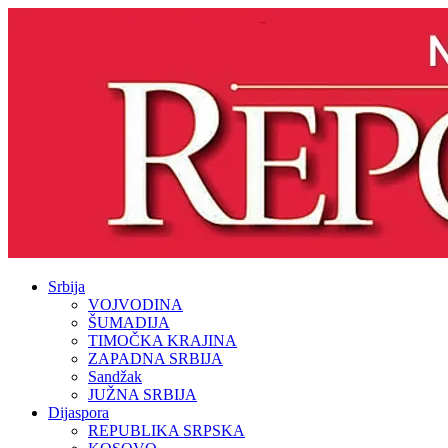
Srbija
VOJVODINA
ŠUMADIJA
TIMOČKA KRAJINA
ZAPADNA SRBIJA
Sandžak
JUŽNA SRBIJA
Dijaspora
REPUBLIKA SRPSKA