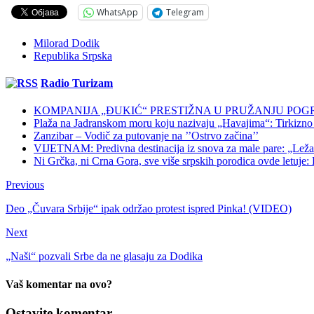
WhatsApp
Telegram
Milorad Dodik
Republika Srpska
Radio Turizam
KOMPANIJA „ĐUKIĆ“ PRESTIŽNA U PRUŽANJU POG
Plaža na Jadranskom moru koju nazivaju „Havajima“: Tirkizno m
Zanzibar – Vodič za putovanje na ’’Ostrvo začina’’
VIJETNAM: Predivna destinacija iz snova za male pare: „Ležaljk
Ni Grčka, ni Crna Gora, sve više srpskih porodica ovde letuje: K
Previous
Deo „Čuvara Srbije“ ipak održao protest ispred Pinka! (VIDEO)
Next
„Naši“ pozvali Srbe da ne glasaju za Dodika
Vaš komentar na ovo?
Ostavite komentar