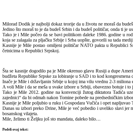
Milorad Dodik je najbolji dokaz teorije da u životu ne moraš da budeš 
Jedino što moraš to je da budeš Srbin i da budeš političar, onda ti je
Tako je i Mile počeo da se bavi politikom daleke 1986. godine u ro
koja se zalagala za pljačku Srbije i Srba uopšte, govorili su tada medi
Kasnije je Mile postao omiljeni političar NATO pakta u Republici 
četnicima u Republici Srpskoj.
Šta se kasnije dogodilo pa je Mile okrenuo glavu Rusiji a dupe Americ
budžeta Republike Srpske za lobiranje u SAD i to kod kongresmena de
Inače je Mile i državljanin Srbije u kojoj ima vilu vrednu 2-3 milion
A voli Mile i da se meša u svake izbore u Srbiji, obavezno botuje i to 
Tako je Mile 2012. godine na konvenciji žutog diktatora Tadića u
zajednici“ da bi odmah nakon Tomine pobede na predsedničkim izborim
Kasnije je Mile poljubio u ruku i Gospodara Vučića i opet napljuvao 
Danas su izbori preko Drine, Mile je već pobedio i uveliko slavi jer m
bosanskog vilajeta.
Mile, želimo ti Željku još sto mandata, daleko bilo…
Podeli ovaj tekst: