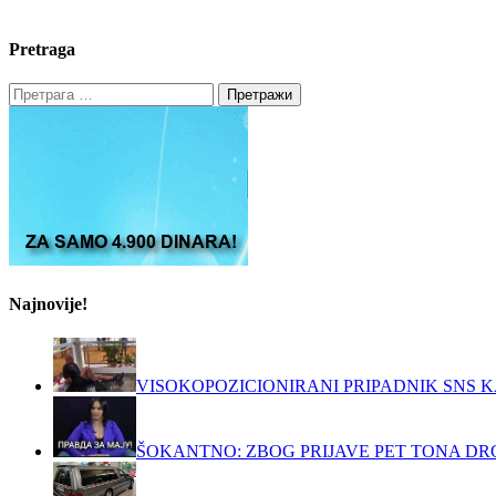
Pretraga
Претрага
за:
Najnovije!
VISOKOPOZICIONIRANI PRIPADNIK SNS K
ŠOKANTNO: ZBOG PRIJAVE PET TONA DRO