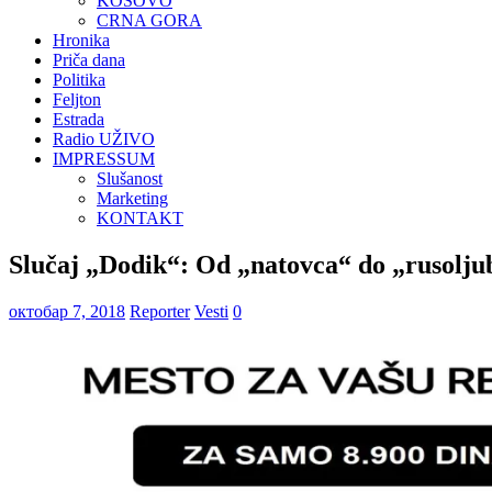
KOSOVO
CRNA GORA
Hronika
Priča dana
Politika
Feljton
Estrada
Radio UŽIVO
IMPRESSUM
Slušanost
Marketing
KONTAKT
Slučaj „Dodik“: Od „natovca“ do „rusolju
октобар 7, 2018
Reporter
Vesti
0