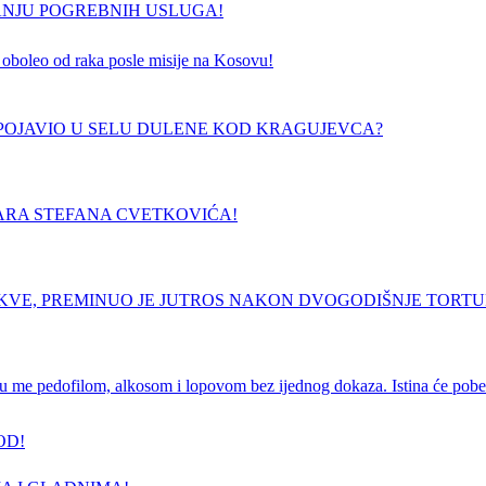
ANJU POGREBNIH USLUGA!
 je oboleo od raka posle misije na Kosovu!
E POJAVIO U SELU DULENE KOD KRAGUJEVCA?
ARA STEFANA CVETKOVIĆA!
RKVE, PREMINUO JE JUTROS NAKON DVOGODIŠNJE TORT
e pedofilom, alkosom i lopovom bez ijednog dokaza. Istina će pobedi
OD!