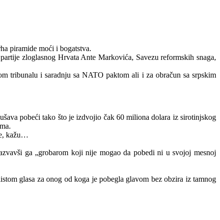
rha piramide moći i bogatstva.
 partije zloglasnog Hrvata Ante Markovića, Savezu reformskih snaga,
om tribunalu i saradnju sa NATO paktom ali i za obračun sa srpskim
šava pobeći tako što je izdvojio čak 60 miliona dolara iz sirotinjskog
ima.
uje, kažu…
azvavši ga „grobarom koji nije mogao da pobedi ni u svojoj mesnoj
agi listom glasa za onog od koga je pobegla glavom bez obzira iz tamnog