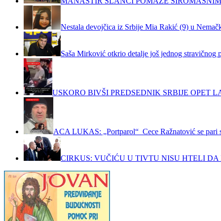
MANASTIR SLANCI POMAŽE SIROMAŠNIM
Nestala devojčica iz Srbije Mia Rakić (9) u Nemačko
Saša Mirković otkrio detalje još jednog stravičnog 
USKORO BIVŠI PREDSEDNIK SRBIJE OPET LA
ACA LUKAS: „Portparol“ Cece Ražnatović se pari 
CIRKUS: VUČIĆU U TIVTU NISU HTELI DA 