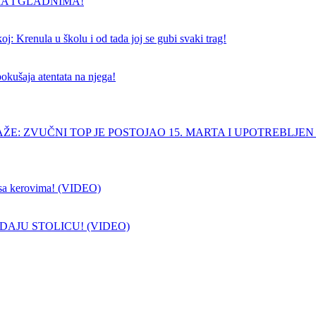
A I GLADNIMA!
j: Krenula u školu i od tada joj se gubi svaki trag!
pokušaja atentata na njega!
ŽE: ZVUČNI TOP JE POSTOJAO 15. MARTA I UPOTREBLJEN
sa kerovima! (VIDEO)
DAJU STOLICU! (VIDEO)