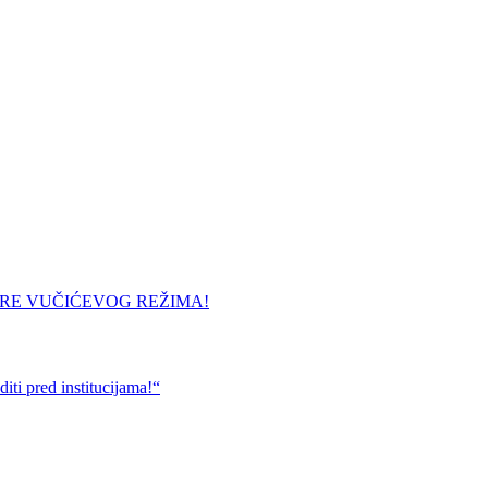
URE VUČIĆEVOG REŽIMA!
ti pred institucijama!“