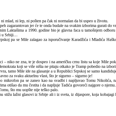
ni mlad, ni lep, ni pošten pa čak ni normalan da bi uspeo u životu.
 uspeh zagarantovan jer će te onda budale na svakim izborima gurati do v
dnim Laktašima a 1990. godine bio je glavna faca u tamošnjem odboru
ji u Srbiji…
Srpskoj pa se Mile zalagao za isporučivanje Karadžića i Mladića Hašk
i – niko ne zna, te je dospeo i na američku crnu listu sa koje Mile poku
mokrata koji se više ništa ne pitaju otkako je Tramp pobedio na izbor
a evra, tamo Mile ide na glasanje a u Republici Srpskoj se samo kandid
javno za svaku aktuelnu vlast, što je sigurno – sigurno je!
zeo mikrofon pa se zaneo kao na svadbi i napljuvao Tomu Nikolića, n
a otišao da mu čestita i da napljuje Tadića govoreći najgore o njemu.
Tomu, što mu uopšte nije teško palo.
u stižu lažni glasovi iz Srbije ali i iz sveta, iz dijaspore, koja kobaj