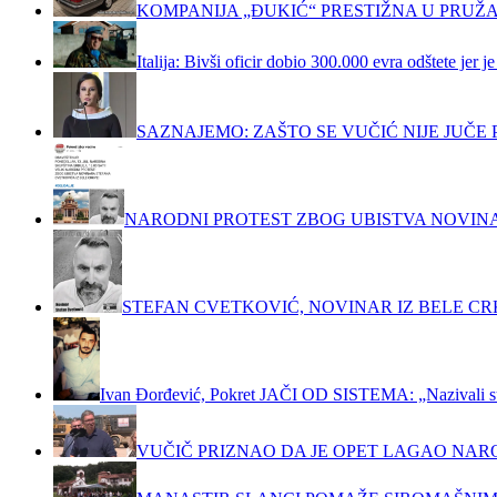
KOMPANIJA „ĐUKIĆ“ PRESTIŽNA U PRUŽ
Italija: Bivši oficir dobio 300.000 evra odštete jer
SAZNAJEMO: ZAŠTO SE VUČIĆ NIJE JUČ
NARODNI PROTEST ZBOG UBISTVA NOVIN
STEFAN CVETKOVIĆ, NOVINAR IZ BELE C
Ivan Đorđević, Pokret JAČI OD SISTEMA: „Nazivali su m
VUČIČ PRIZNAO DA JE OPET LAGAO NAR