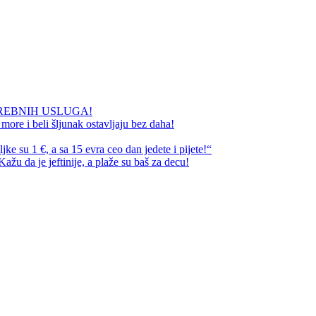
REBNIH USLUGA!
ore i beli šljunak ostavljaju bez daha!
e su 1 €, a sa 15 evra ceo dan jedete i pijete!“
ažu da je jeftinije, a plaže su baš za decu!