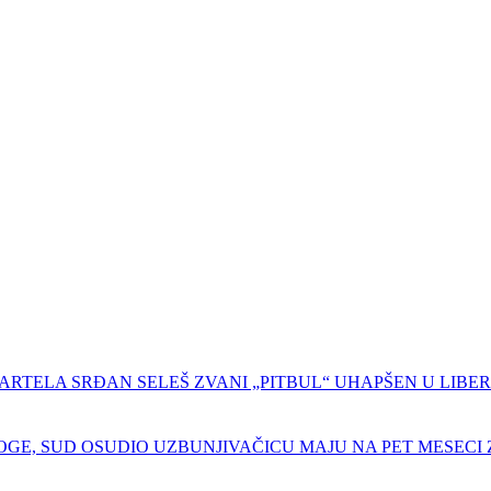
ARTELA SRĐAN SELEŠ ZVANI „PITBUL“ UHAPŠEN U LIBERI
GE, SUD OSUDIO UZBUNJIVAČICU MAJU NA PET MESECI Z