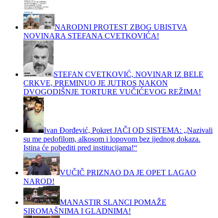
NARODNI PROTEST ZBOG UBISTVA
NOVINARA STEFANA CVETKOVIĆA!
STEFAN CVETKOVIĆ, NOVINAR IZ BELE
CRKVE, PREMINUO JE JUTROS NAKON
DVOGODIŠNJE TORTURE VUČIĆEVOG REŽIMA!
Ivan Đorđević, Pokret JAČI OD SISTEMA: „Nazivali
su me pedofilom, alkosom i lopovom bez ijednog dokaza.
Istina će pobediti pred institucijama!“
VUČIČ PRIZNAO DA JE OPET LAGAO
NAROD!
MANASTIR SLANCI POMAŽE
SIROMAŠNIMA I GLADNIMA!