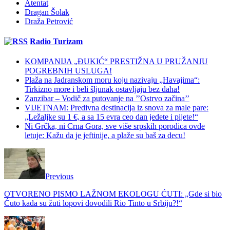
Atentat
Dragan Šolak
Draža Petrović
Radio Turizam
KOMPANIJA „ĐUKIĆ“ PRESTIŽNA U PRUŽANJU
POGREBNIH USLUGA!
Plaža na Jadranskom moru koju nazivaju „Havajima“:
Tirkizno more i beli šljunak ostavljaju bez daha!
Zanzibar – Vodič za putovanje na ’’Ostrvo začina’’
VIJETNAM: Predivna destinacija iz snova za male pare:
„Ležaljke su 1 €, a sa 15 evra ceo dan jedete i pijete!“
Ni Grčka, ni Crna Gora, sve više srpskih porodica ovde
letuje: Kažu da je jeftinije, a plaže su baš za decu!
Previous
OTVORENO PISMO LAŽNOM EKOLOGU ĆUTI: „Gde si bio
Ćuto kada su žuti lopovi dovodili Rio Tinto u Srbiju?!“