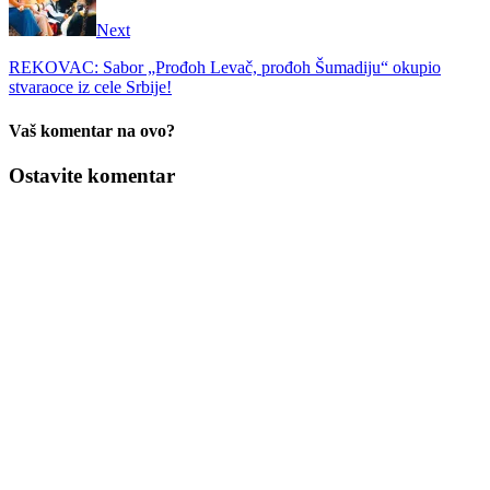
Next
REKOVAC: Sabor „Prođoh Levač, prođoh Šumadiju“ okupio
stvaraoce iz cele Srbije!
Vaš komentar na ovo?
Ostavite komentar