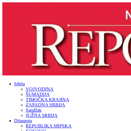
Srbija
VOJVODINA
ŠUMADIJA
TIMOČKA KRAJINA
ZAPADNA SRBIJA
Sandžak
JUŽNA SRBIJA
Dijaspora
REPUBLIKA SRPSKA