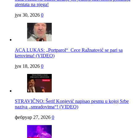
atentata na njega!
јун 30, 2026
0
ACA LUKAS: „Portparol“ Cece Ražnatović se pari sa
kerovima! (VIDEO)
јун 18, 2026
0
STRAVIČNO: Šerif Konjević napisao pesmu u kojoj Srbe
naziva „smradovima“! (VIDEO)
фебруар 27, 2026
0