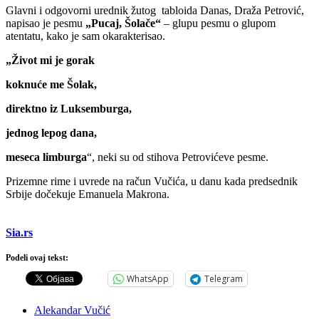
Glavni i odgovorni urednik žutog tabloida Danas, Draža Petrović,
napisao je pesmu
„Pucaj, Šolače“
– glupu pesmu o glupom
atentatu, kako je sam okarakterisao.
„Život mi je gorak
koknuće me Šolak,
direktno iz Luksemburga,
jednog lepog dana,
meseca limburga
“, neki su od stihova Petrovićeve pesme.
Prizemne rime i uvrede na račun Vučića, u danu kada predsednik
Srbije dočekuje Emanuela Makrona.
Sia.rs
Podeli ovaj tekst:
WhatsApp
Telegram
Alekandar Vučić