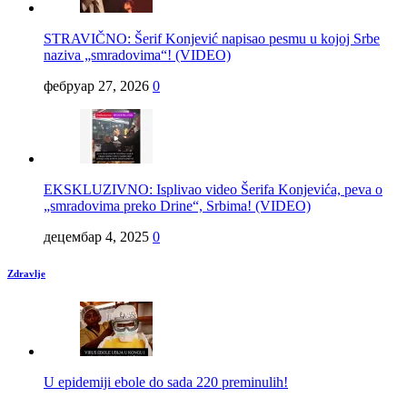
STRAVIČNO: Šerif Konjević napisao pesmu u kojoj Srbe
naziva „smradovima“! (VIDEO)
фебруар 27, 2026
0
EKSKLUZIVNO: Isplivao video Šerifa Konjevića, peva o
„smradovima preko Drine“, Srbima! (VIDEO)
децембар 4, 2025
0
Zdravlje
U epidemiji ebole do sada 220 preminulih!