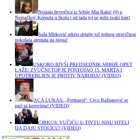
Nestala devojčica iz Srbije Mia Rakić (9) u
Nemačkoj: Krenula u školu i od tada joj se gubi svaki trag!
Saša Mirković otkrio detalje još jednog stravičnog
pokušaja atentata na njega!
USKORO BIVŠI PREDSEDNIK SRBIJE OPET
LAŽE: ZVUČNI TOP JE POSTOJAO 15. MARTA I
UPOTREBLJEN JE PROTIV NARODA! (VIDEO)
ACA LUKAS: „Portparol“ Cece Ražnatović se
pari sa kerovima! (VIDEO)
CIRKUS: VUČIĆU U TIVTU NISU HTELI
DA DAJU STOLICU! (VIDEO)