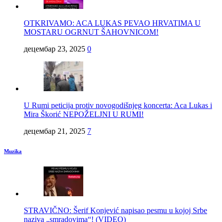
OTKRIVAMO: ACA LUKAS PEVAO HRVATIMA U
MOSTARU OGRNUT ŠAHOVNICOM!
децембар 23, 2025
0
U Rumi peticija protiv novogodišnjeg koncerta: Aca Lukas i
Mira Škorić NEPOŽELJNI U RUMI!
децембар 21, 2025
7
Muzika
STRAVIČNO: Šerif Konjević napisao pesmu u kojoj Srbe
naziva „smradovima“! (VIDEO)