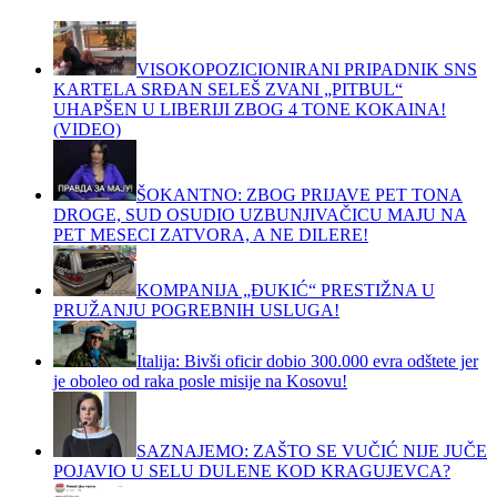
VISOKOPOZICIONIRANI PRIPADNIK SNS
KARTELA SRĐAN SELEŠ ZVANI „PITBUL“
UHAPŠEN U LIBERIJI ZBOG 4 TONE KOKAINA!
(VIDEO)
ŠOKANTNO: ZBOG PRIJAVE PET TONA
DROGE, SUD OSUDIO UZBUNJIVAČICU MAJU NA
PET MESECI ZATVORA, A NE DILERE!
KOMPANIJA „ĐUKIĆ“ PRESTIŽNA U
PRUŽANJU POGREBNIH USLUGA!
Italija: Bivši oficir dobio 300.000 evra odštete jer
je oboleo od raka posle misije na Kosovu!
SAZNAJEMO: ZAŠTO SE VUČIĆ NIJE JUČE
POJAVIO U SELU DULENE KOD KRAGUJEVCA?