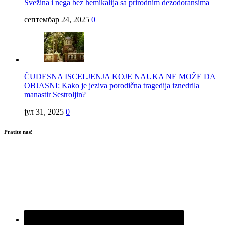
Svežina i nega bez hemikalija sa prirodnim dezodoransima
септембар 24, 2025
0
ČUDESNA ISCELJENJA KOJE NAUKA NE MOŽE DA
OBJASNI: Kako je jeziva porodična tragedija iznedrila
manastir Sestroljin?
јул 31, 2025
0
Pratite nas!