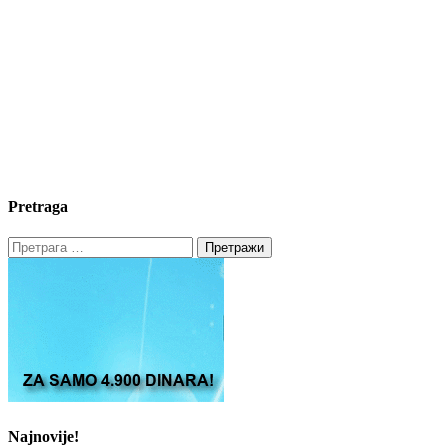
Pretraga
Претрага
за:
Najnovije!