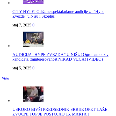
CITY HYPE! Održane spektakularne audicije za “Hype
Zvezde” u Nišu i Skoplju!
мај 7, 2025
0
AUDICIJA “HYPE ZVEZDA” U NIŠU! Ogroman odziv
kandidata, zainteresovanost NIKAD VEĆA! (VIDEO)
мај 5, 2025
0
Video
USKORO BIVŠI PREDSEDNIK SRBIJE OPET LAŽE:
ZVUČNI TOP JE POSTOJAO 15. MARTA I