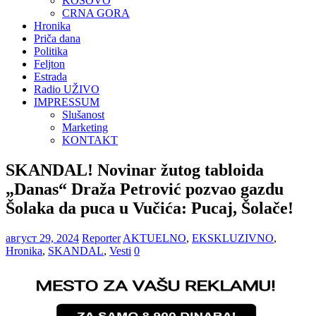
KOSOVO
CRNA GORA
Hronika
Priča dana
Politika
Feljton
Estrada
Radio UŽIVO
IMPRESSUM
Slušanost
Marketing
KONTAKT
SKANDAL! Novinar žutog tabloida
„Danas“ Draža Petrović pozvao gazdu
Šolaka da puca u Vučića: Pucaj, Šolače!
август 29, 2024
Reporter
AKTUELNO
,
EKSKLUZIVNO
,
Hronika
,
SKANDAL
,
Vesti
0