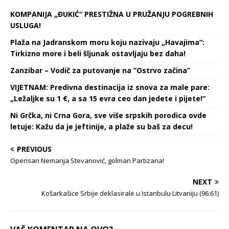
njegovog vanserijskog
KOMPANIJA „ĐUKIĆ“ PRESTIŽNA U PRUŽANJU POGREBNIH
talenta, Tomas Tuhel je
USLUGA!
morao da odgovara…
Plaža na Jadranskom moru koju nazivaju „Havajima“:
Tirkizno more i beli šljunak ostavljaju bez daha!
Zanzibar – Vodič za putovanje na ’’Ostrvo začina’’
VIJETNAM: Predivna destinacija iz snova za male pare:
„Ležaljke su 1 €, a sa 15 evra ceo dan jedete i pijete!“
Ni Grčka, ni Crna Gora, sve više srpskih porodica ovde
letuje: Kažu da je jeftinije, a plaže su baš za decu!
PREVIOUS
Operisan Nemanja Stevanović, golman Partizana!
NEXT
Košarkašice Srbije deklasirale u Istanbulu Litvaniju (96:61)