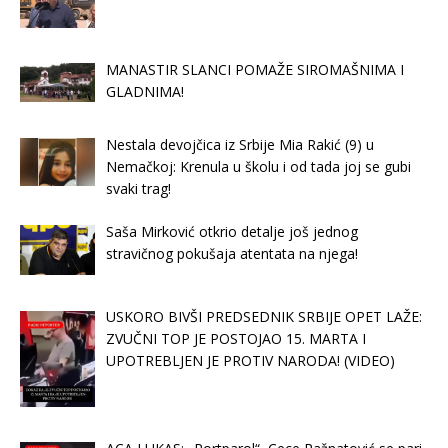
MANASTIR SLANCI POMAŽE SIROMAŠNIMA I
GLADNIMA!
Nestala devojčica iz Srbije Mia Rakić (9) u
Nemačkoj: Krenula u školu i od tada joj se gubi
svaki trag!
Saša Mirković otkrio detalje još jednog
stravičnog pokušaja atentata na njega!
USKORO BIVŠI PREDSEDNIK SRBIJE OPET LAŽE:
ZVUČNI TOP JE POSTOJAO 15. MARTA I
UPOTREBLJEN JE PROTIV NARODA! (VIDEO)