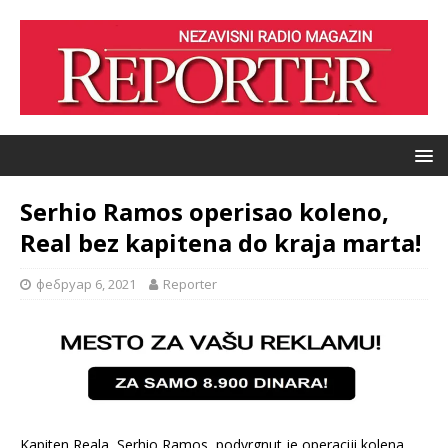
Serhio Ramos operisao koleno,
Real bez kapitena do kraja marta!
фебруар 6, 2021
Reporter
Kapiten Reala, Serhio Ramos, podvrgnut je operaciji kolena