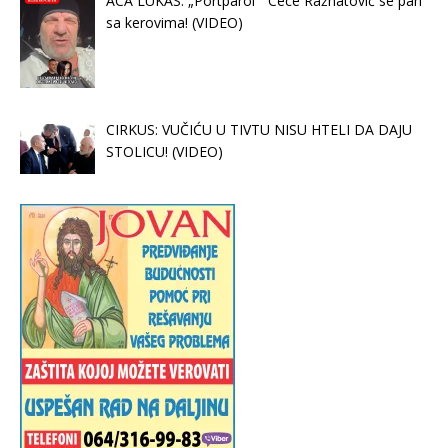
ACA LUKAS: „Portparol“ Cece Ražnatović se pari
sa kerovima! (VIDEO)
CIRKUS: VUČIĆU U TIVTU NISU HTELI DA DAJU
STOLICU! (VIDEO)