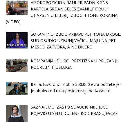
VISOKOPOZICIONIRANI PRIPADNIK SNS
KARTELA SRĐAN SELEŠ ZVANI „PITBUL“
UHAPŠEN U LIBERIJI ZBOG 4 TONE KOKAINA!
(VIDEO)
ŠOKANTNO: ZBOG PRIJAVE PET TONA DROGE,
SUD OSUDIO UZBUNJIVAČICU MAJU NA PET
MESECI ZATVORA, A NE DILERE!
KOMPANIJA „ĐUKIĆ“ PRESTIŽNA U PRUŽANJU
POGREBNIH USLUGA!
Italija: Bivši oficir dobio 300.000 evra odštete jer
je oboleo od raka posle misije na Kosovu!
SAZNAJEMO: ZAŠTO SE VUČIĆ NIJE JUČE
POJAVIO U SELU DULENE KOD KRAGUJEVCA?