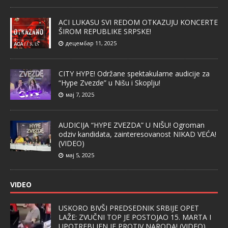
ACI LUKASU SVI REDOM OTKAZUJU KONCERTE
ŠIROM REPUBLIKE SRPSKE!
децембар 11, 2025
CITY HYPE! Održane spektakularne audicije za
“Hype Zvezde” u Nišu i Skoplju!
мај 7, 2025
AUDICIJA “HYPE ZVEZDA” U NIŠU! Ogroman
odziv kandidata, zainteresovanost NIKAD VEĆA!
(VIDEO)
мај 5, 2025
VIDEO
USKORO BIVŠI PREDSEDNIK SRBIJE OPET
LAŽE: ZVUČNI TOP JE POSTOJAO 15. MARTA I
UPOTREBLJEN JE PROTIV NARODA! (VIDEO)