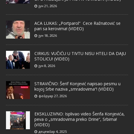
јун 21, 2026
ACA LUKAS: „Portparol“ Cece Ražnatović se
pari sa kerovima! (VIDEO)
јун 18, 2026
CIRKUS: VUČIĆU U TIVTU NISU HTELI DA DAJU
STOLICU! (VIDEO)
јун 8, 2026
STRAVIČNO: Šerif Konjević napisao pesmu u
kojoj Srbe naziva „smradovima“! (VIDEO)
фебруар 27, 2026
EKSKLUZIVNO: Isplivao video Šerifa Konjevića,
peva o „smradovima preko Drine“, Srbima!
(VIDEO)
децембар 4, 2025