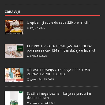
ZDRAVLJE
U epidemiji ebole do sada 220 preminulih!
мај 27, 2026
LEK PROTIV RAKA FIRME „ASTRAZENEKA“
povezan sa čak 124 smrtna slučaja u Japanu!
април 8, 2026
ATLASOTERAPIJA OTKLANJA PREKO 95%
ZDRAVSTVENIH TEGOBA!
децембар 25, 2025
Svežina i nega bez hemikalija sa prirodnim
dezodoransima
септембар 24, 2025