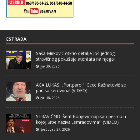
ESTRADA
Saša Mirković otkrio detalje još jednog
stravičnog pokušaja atentata na njega!
јун 30, 2026
ACA LUKAS: „Portparol“ Cece Ražnatović se
pari sa kerovima! (VIDEO)
јун 18, 2026
STRAVIČNO: Šerif Konjević napisao pesmu u
kojoj Srbe naziva „smradovima“! (VIDEO)
фебруар 27, 2026