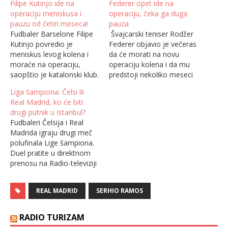
Filipe Kutinjo ide na
Federer opet ide na
operaciju meniskusa i
operaciju, čeka ga duga
pauzu od četiri meseca!
pauza
Fudbaler Barselone Filipe
Švajcarski teniser Rodžer
Kutinjo povredio je
Federer objavio je večeras
meniskus levog kolena i
da će morati na novu
moraće na operaciju,
operaciju kolena i da mu
saopštio je katalonski klub.
predstoji nekoliko meseci
Brazilac se povredio na
pauze. „Želim sebi da dam
Liga šampiona: Čelsi ili
utakmici protiv Eibara, a
tračak nade da se vratim
Real Madrid, ko će biti
kako prenose španski
na Tur u nekom obliku ili
drugi putnik u Istanbul?
mediji, mogao bi da
formi. Biću odsutan tokom
Fudbaleri Čelsija i Real
pauzira četiri meseca.
mnogo meseci”, rekao je
Madrida igraju drugi meč
Brazilac Kutinjo je
Federer u video snimku na
polufinala Lige šampiona.
povređen tokom sudijske
svom…
Duel pratite u direktnom
nadoknade poslednjeg
prenosu na Radio-televiziji
prvenstvenog meča u
Srbije. Dok je Zinedin
kalendarskoj godini a
Zidan uoči duela govorio o
prema…
REAL MADRID
SERHIO RAMOS
mogućnosti, pa i
neophodnosti, da Eden
Azar odigra meč u dresu
RADIO TURIZAM
Real Madrida dostojan