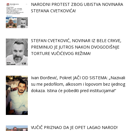
NARODNI PROTEST ZBOG UBISTVA NOVINARA
STEFANA CVETKOVIĆA!
STEFAN CVETKOVIĆ, NOVINAR IZ BELE CRKVE,
PREMINUO JE JUTROS NAKON DVOGODIŠNJE
TORTURE VUČIĆEVOG REŽIMA!
Ivan Đorđević, Pokret JAČI OD SISTEMA: „Nazivali
su me pedofilom, alkosom i lopovom bez ijednog
dokaza. Istina će pobediti pred institucijama!“
VUČIČ PRIZNAO DA JE OPET LAGAO NAROD!