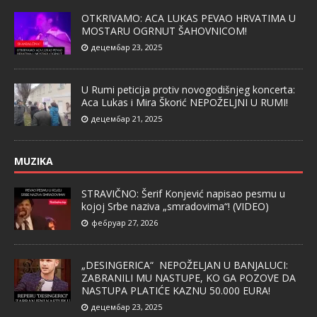
OTKRIVAMO: ACA LUKAS PEVAO HRVATIMA U
MOSTARU OGRNUT ŠAHOVNICOM!
децембар 23, 2025
U Rumi peticija protiv novogodišnjeg koncerta:
Aca Lukas i Mira Škorić NEPOŽELJNI U RUMI!
децембар 21, 2025
MUZIKA
STRAVIČNO: Šerif Konjević napisao pesmu u
kojoj Srbe naziva „smradovima“! (VIDEO)
фебруар 27, 2026
„DESINGERICA“ NEPOŽELJAN U BANJALUCI:
ZABRANILI MU NASTUPE, KO GA POZOVE DA
NASTUPA PLATIĆE KAZNU 50.000 EURA!
децембар 23, 2025