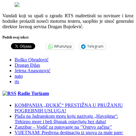
Vandali koji su upali u zgradu RTS maltretirali su novinare i kroz
hodnike prolazili noseći motornu testeru, saopštio je sinoć generalni
direktor Javnog servisa Dragan Bujošević.
Podeli ovaj tekst:
WhatsApp
Telegram
Boško Obradović
Dragan Đilas
Jelena Anasonović
nato
rts
Radio Turizam
KOMPANIJA „ĐUKIĆ“ PRESTIŽNA U PRUŽANJU
POGREBNIH USLUGA!
Plaža na Jadranskom moru koju nazivaju „Havajima“:
Tirkizno more i beli šljunak ostavljaju bez daha!
Zanzibar – Vodič za putovanje na ’’Ostrvo začina’’
VIJETNAM: Predivna destinacija iz snova za male pare: