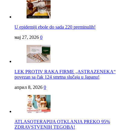
U epidemiji ebole do sada 220 preminulih!
мај 27, 2026
0
LEK PROTIV RAKA FIRME „ASTRAZENEKA“
povezan sa čak 124 smrtna slučaja u Japanu!
април 8, 2026
0
ATLASOTERAPIJA OTKLANJA PREKO 95%
ZDRAVSTVENIH TEGOBA!