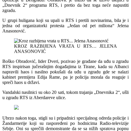
„Dnevnik 2“ programa RTS, i pretio da bez toga neće napustiti
zgradu.
U grupi huligana koji su upali u RTS i pretili novinarima, bila je i
jedna od organizatorki protesta „Jedan od pet miliona“ Jelena
Anasonović.
KROZ RAZBIJENA VRATA U RTS… JELENA
ANASONOVIĆ
Boško Obradović, lider Dveri, pozivao je građane da uđu u zgradu
RTS inspirisan jučerašnjim događajima iz Tirane, kada su Albanci
napravili haos i nasilno pokušali da uđu u zgradu gde se nalazi
kabinet premijera Edija Rame, pa je policija morala da reaguje i
spreči haos u državi.
Vandalski nasilnici su oko 20 sati, tokom trajanja „Dnevnika 2“, ušli
u zgradu RTS iz Aberdareve ulice.
Ubrzo nakon toga, stigli su i pripadnici specijalnog odreda policije i
Žandarmerije koji su raspoređeni po hodnicima Radio-televizije
Srbije. Oni su sprečili demonstrante da se sa nižih spratova popnu