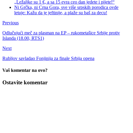
„Ležaljke su 1 €, a sa 15 evra ceo dan jedete i pijete!“
Ni Grčka, ni Crna Gora, sve više srpskih porodica ovde
letuje: Kažu da je jeftinije, a plaže su baš za decu!
Previous
Odlučujući meč za plasman na EP – rukometašice Srbije protiv
Islanda (18.00, RTS1)
Next
Rubljov savladao Fonjinija za finale Srbija opena
Vaš komentar na ovo?
Ostavite komentar