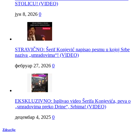
STOLICU! (VIDEO)
јун 8, 2026
0
STRAVIČNO: Šerif Konjević napisao pesmu u kojoj Srbe
naziva „smradovima“! (VIDEO)
фебруар 27, 2026
0
EKSKLUZIVNO: Isplivao video Šerifa Konjevića, peva o
„smradovima preko Drine“, Srbima! (VIDEO)
децембар 4, 2025
0
Zdravlje