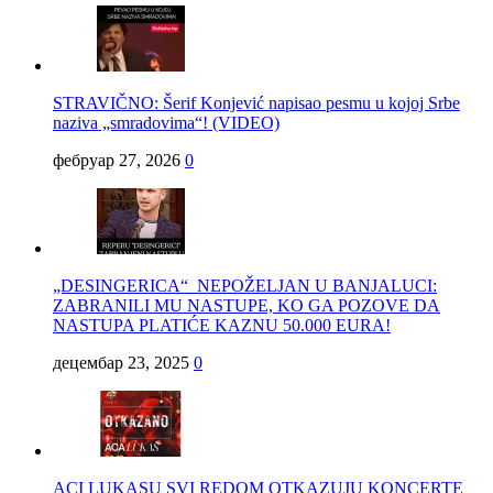
STRAVIČNO: Šerif Konjević napisao pesmu u kojoj Srbe
naziva „smradovima“! (VIDEO)
фебруар 27, 2026
0
„DESINGERICA“ NEPOŽELJAN U BANJALUCI:
ZABRANILI MU NASTUPE, KO GA POZOVE DA
NASTUPA PLATIĆE KAZNU 50.000 EURA!
децембар 23, 2025
0
ACI LUKASU SVI REDOM OTKAZUJU KONCERTE