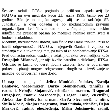
Šesnaest radnika RTS-a poginulo je prilikom napada avijacije
NATO-a na ovu medijsku kuću 23. aprila 1999, tačno pre 23
godine. Bilo je to u jeku agresije alijanse na tadašnju SR
Jugoslaviju, a ovaj događaj je po međunarodnim pravnim
organizacijama kvalifikovan kao ratni zločin, a po novinarskim
udruženjima presedan opasan po medijske radnike širom sveta u
budućim sukobima.
Međutim, međunarodni sudovi, kao što je bio Haški tribunal, nisu se
bavili odgovornošću NATO-a, njegovih članica i vojnika za
stradanja civila tokom tog rata, pa tako ni za bombardovanje RTS-a.
Pred domaćim sudom osuđen je tadašnji direktor ove medijske kuće
Dragoljub Milanović
, jer nije izvršio naredbu o dislokaciji RTS-a.
Odslužio je kaznu od deset godina zatvora. Iako je povremeno
pokretano pitanje moguće odgovornosti drugih za neizvršavanje te
naredbe, do procesiranja nije došlo.
U napadu su poginuli:
Jelica Munitlak, šminker, Ksenija
Banković, video-mikser, Darko Stoimenovski, tehničar u
razmeni, Nebojša Stojanović, tehničar u masteru, Dragorad
Dragojević, radnik obezbeđenja, Dragan Tasić, električar,
Aleksandar Deletić, kamerman, Slaviša Stevanović, tehničar,
Siniša Medić, dizajner programa, Ivan Stukalo, tehničar, Dejan
Marković, radnik obezbeđenja, Milan Joksimović, radnik