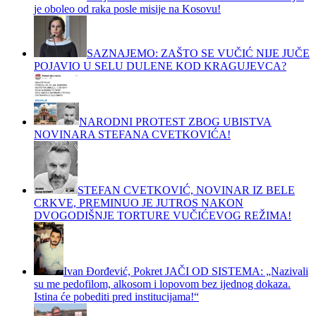
je oboleo od raka posle misije na Kosovu!
SAZNAJEMO: ZAŠTO SE VUČIĆ NIJE JUČE
POJAVIO U SELU DULENE KOD KRAGUJEVCA?
NARODNI PROTEST ZBOG UBISTVA
NOVINARA STEFANA CVETKOVIĆA!
STEFAN CVETKOVIĆ, NOVINAR IZ BELE
CRKVE, PREMINUO JE JUTROS NAKON
DVOGODIŠNJE TORTURE VUČIĆEVOG REŽIMA!
Ivan Đorđević, Pokret JAČI OD SISTEMA: „Nazivali
su me pedofilom, alkosom i lopovom bez ijednog dokaza.
Istina će pobediti pred institucijama!“