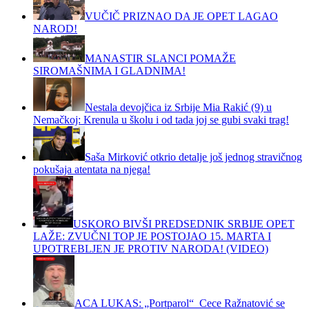
VUČIČ PRIZNAO DA JE OPET LAGAO
NAROD!
MANASTIR SLANCI POMAŽE
SIROMAŠNIMA I GLADNIMA!
Nestala devojčica iz Srbije Mia Rakić (9) u
Nemačkoj: Krenula u školu i od tada joj se gubi svaki trag!
Saša Mirković otkrio detalje još jednog stravičnog
pokušaja atentata na njega!
USKORO BIVŠI PREDSEDNIK SRBIJE OPET
LAŽE: ZVUČNI TOP JE POSTOJAO 15. MARTA I
UPOTREBLJEN JE PROTIV NARODA! (VIDEO)
ACA LUKAS: „Portparol“ Cece Ražnatović se