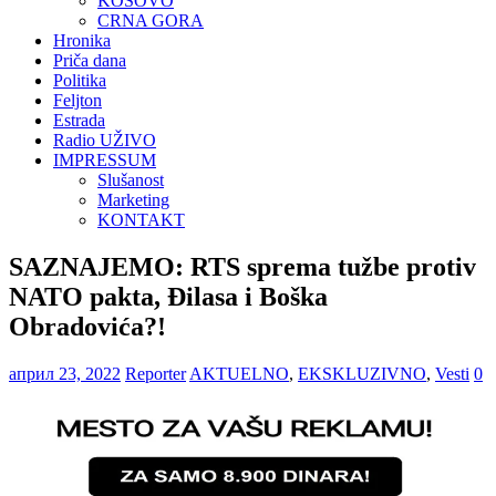
KOSOVO
CRNA GORA
Hronika
Priča dana
Politika
Feljton
Estrada
Radio UŽIVO
IMPRESSUM
Slušanost
Marketing
KONTAKT
SAZNAJEMO: RTS sprema tužbe protiv
NATO pakta, Đilasa i Boška
Obradovića?!
април 23, 2022
Reporter
AKTUELNO
,
EKSKLUZIVNO
,
Vesti
0