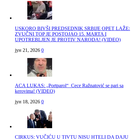
USKORO BIVŠI PREDSEDNIK SRBIJE OPET LAŽE:
ZVUČNI TOP JE POSTOJAO 15. MARTA I
UPOTREBLJEN JE PROTIV NARODA! (VIDEO)
јун 21, 2026
0
ACA LUKAS: „Portparol“ Cece Ražnatović se pari sa
kerovima! (VIDEO)
јун 18, 2026
0
CIRKUS: VUČIĆU U TIVTU NISU HTELI DA DAJU