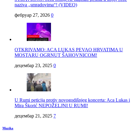
naziva „smradovima“! (VIDEO)
фебруар 27, 2026
0
OTKRIVAMO: ACA LUKAS PEVAO HRVATIMA U
MOSTARU OGRNUT ŠAHOVNICOM!
децембар 23, 2025
0
U Rumi peticija protiv novogodišnjeg koncerta: Aca Lukas i
Mira Škorić NEPOŽELJNI U RUMI!
децембар 21, 2025
7
Muzika