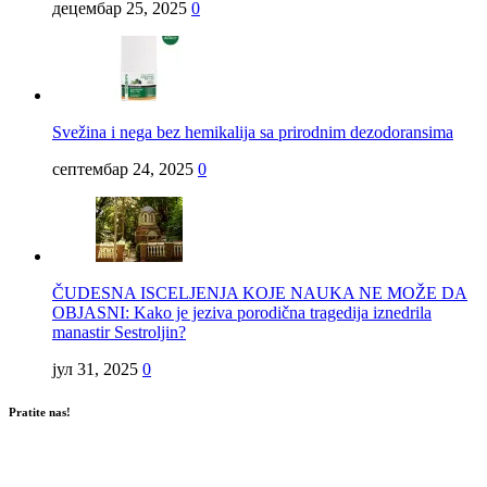
децембар 25, 2025
0
Svežina i nega bez hemikalija sa prirodnim dezodoransima
септембар 24, 2025
0
ČUDESNA ISCELJENJA KOJE NAUKA NE MOŽE DA
OBJASNI: Kako je jeziva porodična tragedija iznedrila
manastir Sestroljin?
јул 31, 2025
0
Pratite nas!