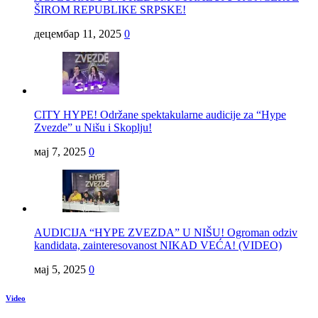
ŠIROM REPUBLIKE SRPSKE!
децембар 11, 2025
0
CITY HYPE! Održane spektakularne audicije za “Hype
Zvezde” u Nišu i Skoplju!
мај 7, 2025
0
AUDICIJA “HYPE ZVEZDA” U NIŠU! Ogroman odziv
kandidata, zainteresovanost NIKAD VEĆA! (VIDEO)
мај 5, 2025
0
Video