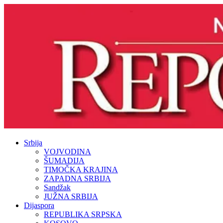
Srbija
VOJVODINA
ŠUMADIJA
TIMOČKA KRAJINA
ZAPADNA SRBIJA
Sandžak
JUŽNA SRBIJA
Dijaspora
REPUBLIKA SRPSKA