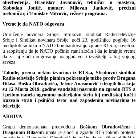
obezbeđenja, Branislav Jovanović, tehničar u masteru,
Slobodan Jontić, monter, Milovan Janković, precizni
mehaničar, i Tomislav Mitrović, režiser programa.
Vreme je da NATO odgovara
Udruženje novinara Srbije, Strukovni sindikat Radio-televizije
Srbije i Sindikat novinara Srbije, uoči 23. godišnjice pogibije 16
medijskih radnika u NATO bombardovanju zgrade RTS-a, naveli su
u saopštenju da je NATO počinio ratni zločin i da je krajnje vreme
da za taj zločin odgovaraju nalogodavci i izvršitelji iz tog vojnog
saveza.
Takođe, prema nekim izvorima iz RTS-a, Strukovni sindikat
Radio-televizije Srbije planira pokretanje tužbe protiv Dragana
Đilasa, Boška Obradovića, Jelene Anasonović i drugih lica koja
su 12 Marta 2019. godine vandalski nasrnula na zgradu RTS-a
i pritom nanela ogromnu materijalnu štetu toj medijskoj kući i
izazvala strah i psihički teror nad zaposlenim novinarima te
televizije.
ARHIVA
Grupa demonstranata predvođena
Boškom Obradovićem
i
Draganom Đilasom
upala je sinoć u zgradu RTS tokom protesta
opozicije u Beogradu! Obradović je tražio da se uživo uključi u