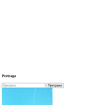
Pretraga
Претрага
за: