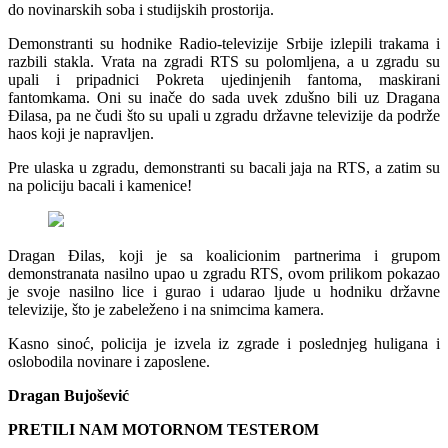
do novinarskih soba i studijskih prostorija.
Demonstranti su hodnike Radio-televizije Srbije izlepili trakama i
razbili stakla. Vrata na zgradi RTS su polomljena, a u zgradu su
upali i pripadnici Pokreta ujedinjenih fantoma, maskirani
fantomkama. Oni su inače do sada uvek zdušno bili uz Dragana
Đilasa, pa ne čudi što su upali u zgradu državne televizije da podrže
haos koji je napravljen.
Pre ulaska u zgradu, demonstranti su bacali jaja na RTS, a zatim su
na policiju bacali i kamenice!
Dragan Đilas, koji je sa koalicionim partnerima i grupom
demonstranata nasilno upao u zgradu RTS, ovom prilikom pokazao
je svoje nasilno lice i gurao i udarao ljude u hodniku državne
televizije, što je zabeleženo i na snimcima kamera.
Kasno sinoć, policija je izvela iz zgrade i poslednjeg huligana i
oslobodila novinare i zaposlene.
Dragan Bujošević
PRETILI NAM MOTORNOM TESTEROM