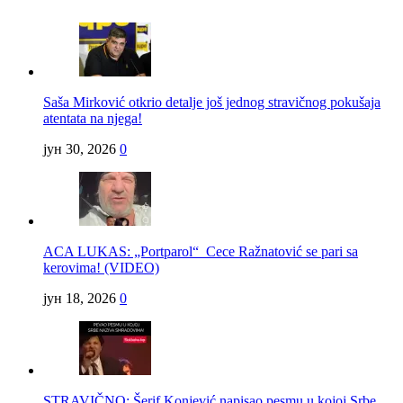
Saša Mirković otkrio detalje još jednog stravičnog pokušaja
atentata na njega!
јун 30, 2026
0
ACA LUKAS: „Portparol“ Cece Ražnatović se pari sa
kerovima! (VIDEO)
јун 18, 2026
0
STRAVIČNO: Šerif Konjević napisao pesmu u kojoj Srbe