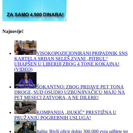
Najnovije!
VISOKOPOZICIONIRANI PRIPADNIK SNS
KARTELA SRĐAN SELEŠ ZVANI „PITBUL“
UHAPŠEN U LIBERIJI ZBOG 4 TONE KOKAINA!
(VIDEO)
ŠOKANTNO: ZBOG PRIJAVE PET TONA
DROGE, SUD OSUDIO UZBUNJIVAČICU MAJU NA
PET MESECI ZATVORA, A NE DILERE!
KOMPANIJA „ĐUKIĆ“ PRESTIŽNA U
PRUŽANJU POGREBNIH USLUGA!
Italija: Bivši oficir dobio 300.000 evra odštete jer