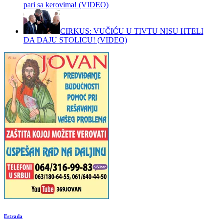
pari sa kerovima! (VIDEO)
CIRKUS: VUČIĆU U TIVTU NISU HTELI
DA DAJU STOLICU! (VIDEO)
Estrada