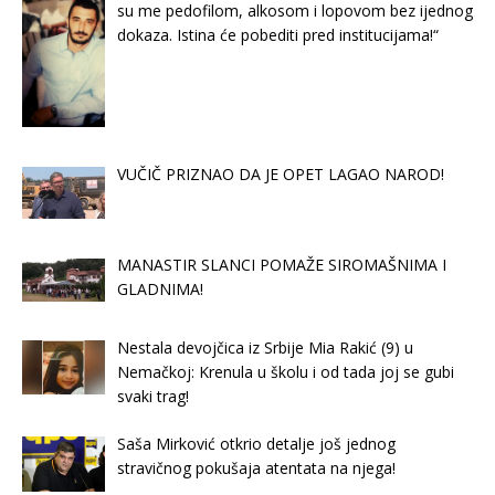
su me pedofilom, alkosom i lopovom bez ijednog
dokaza. Istina će pobediti pred institucijama!“
VUČIČ PRIZNAO DA JE OPET LAGAO NAROD!
MANASTIR SLANCI POMAŽE SIROMAŠNIMA I
GLADNIMA!
Nestala devojčica iz Srbije Mia Rakić (9) u
Nemačkoj: Krenula u školu i od tada joj se gubi
svaki trag!
Saša Mirković otkrio detalje još jednog
stravičnog pokušaja atentata na njega!