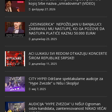
kojoj Srbe naziva „smradovima“! (VIDEO)
фебруар 27, 2026
„DESINGERICA“ NEPOŽELJAN U BANJALUCI:
ZABRANILI MU NASTUPE, KO GA POZOVE DA
NASTUPA PLATIĆE KAZNU 50.000 EURA!
децембар 23, 2025
ACI LUKASU SVI REDOM OTKAZUJU KONCERTE
ŠIROM REPUBLIKE SRPSKE!
децембар 11, 2025
CITY HYPE! Održane spektakularne audicije za
“Hype Zvezde” u Nišu i Skoplju!
мај 7, 2025
AUDICIJA “HYPE ZVEZDA” U NIŠU! Ogroman
odziv kandidata, zainteresovanost NIKAD VEĆA!