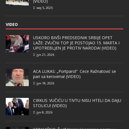
(VIDEO)
мај 5, 2025
VIDEO
USKORO BIVŠI PREDSEDNIK SRBIJE OPET
LAŽE: ZVUČNI TOP JE POSTOJAO 15. MARTA I
UPOTREBLJEN JE PROTIV NARODA! (VIDEO)
јун 21, 2026
ACA LUKAS: „Portparol“ Cece Ražnatović se
pari sa kerovima! (VIDEO)
јун 18, 2026
CIRKUS: VUČIĆU U TIVTU NISU HTELI DA DAJU
STOLICU! (VIDEO)
јун 8, 2026