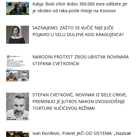
Italija: Bivši oficir dobio 300.000 evra odštete jer
je oboleo od raka posle misije na Kosovu!
SAZNAJEMO: ZAŠTO SE VUČIĆ NIJE JUČE
POJAVIO U SELU DULENE KOD KRAGUJEVCA?
NARODNI PROTEST ZBOG UBISTVA NOVINARA
STEFANA CVETKOVIĆA!
STEFAN CVETKOVIĆ, NOVINAR IZ BELE CRKVE,
PREMINUO JE JUTROS NAKON DVOGODIŠNJE
TORTURE VUČIĆEVOG REŽIMA!
Ivan Đorđević, Pokret JAČI OD SISTEMA: „Nazivali