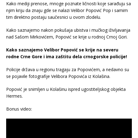
Kako mediji prenose, mnoge poznate ličnosti koje sarađuju sa
njim kriju da znaju gde se nalazi Velibor Popović Pop i samim
tim direktno postaju saučesnici u ovom zlodelu.
Kako saznajemo nakon pokušaja ubistva i mučkog iživljavanja
nad Sašom Mirkovićem, Popović se krije u rodnoj Crnoj Gori.
Kako saznajemo Velibor Popović se krije na severu
rodne Crne Gore i ima zaštitu dela crnogorske policije!
Policije država u regionu tragaju za Popovićem, a nedavno su
se pojavile fotografije Velibora Popovića iz Kolašina.
Popović je snimljen u Kolašinu ispred ugostiteljskog objekta
Hermes.
Bonus video: