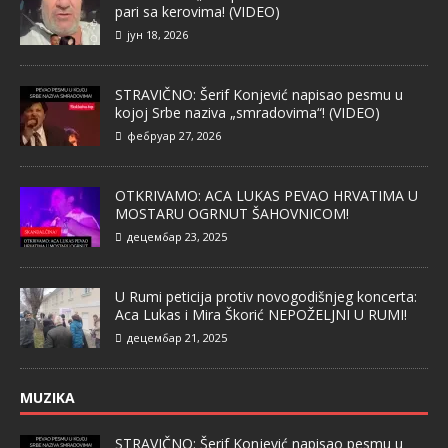
pari sa kerovima! (VIDEO)
јун 18, 2026
STRAVIČNO: Šerif Konjević napisao pesmu u
kojoj Srbe naziva „smradovima“! (VIDEO)
фебруар 27, 2026
OTKRIVAMO: ACA LUKAS PEVAO HRVATIMA U
MOSTARU OGRNUT ŠAHOVNICOM!
децембар 23, 2025
U Rumi peticija protiv novogodišnjeg koncerta:
Aca Lukas i Mira Škorić NEPOŽELJNI U RUMI!
децембар 21, 2025
MUZIKA
STRAVIČNO: Šerif Konjević napisao pesmu u