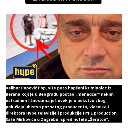
Velibor Popović Pop, više puta hapšeni kriminalac iz
Berana koji je u Beogradu postao „menadžer“ nekim
estradnim ličnostima još uvek je u bekstvu zbog
pokušaja ubistva poznatog producenta, vlasnika i
direktora Hype televizije i produkcije HYPE production,
Saše Mirkovića u Zagrebu ispred hotela „Šeraton“.