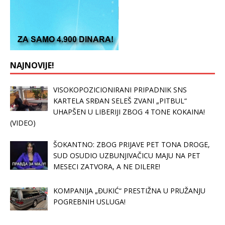
NAJNOVIJE!
VISOKOPOZICIONIRANI PRIPADNIK SNS
KARTELA SRĐAN SELEŠ ZVANI „PITBUL“
UHAPŠEN U LIBERIJI ZBOG 4 TONE KOKAINA!
(VIDEO)
ŠOKANTNO: ZBOG PRIJAVE PET TONA DROGE,
SUD OSUDIO UZBUNJIVAČICU MAJU NA PET
MESECI ZATVORA, A NE DILERE!
KOMPANIJA „ĐUKIĆ“ PRESTIŽNA U PRUŽANJU
POGREBNIH USLUGA!