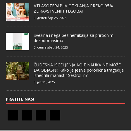
ATLASOTERAPIJA OTKLANJA PREKO 95%
ZDRAVSTVENIH TEGOBA!
децембар 25, 2025
Svežina i nega bez hemikalija sa prirodnim
dezodoransima
септембар 24, 2025
ČUDESNA ISCELJENJA KOJE NAUKA NE MOŽE
DA OBJASNI: Kako je jeziva porodična tragedija
iznedrila manastir Sestroljin?
јул 31, 2025
PRATITE NAS!