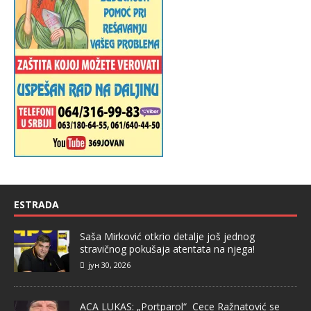
ESTRADA
Saša Mirković otkrio detalje još jednog
stravičnog pokušaja atentata na njega!
јун 30, 2026
ACA LUKAS: „Portparol“ Cece Ražnatović se