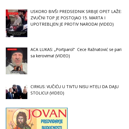
USKORO BIVŠI PREDSEDNIK SRBIJE OPET LAŽE:
ZVUČNI TOP JE POSTOJAO 15. MARTA I
UPOTREBLJEN JE PROTIV NARODA! (VIDEO)
ACA LUKAS: „Portparol“ Cece Ražnatović se pari
sa kerovima! (VIDEO)
CIRKUS: VUČIĆU U TIVTU NISU HTELI DA DAJU
STOLICU! (VIDEO)