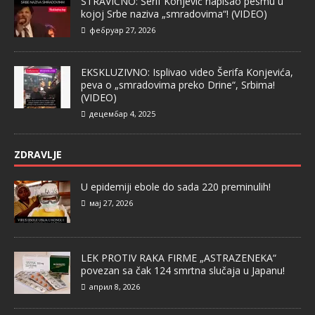
STRAVIČNO: Šerif Konjević napisao pesmu u
kojoj Srbe naziva „smradovima“! (VIDEO)
фебруар 27, 2026
EKSKLUZIVNO: Isplivao video Šerifa Konjevića,
peva o „smradovima preko Drine“, Srbima!
(VIDEO)
децембар 4, 2025
ZDRAVLJE
U epidemiji ebole do sada 220 preminulih!
мај 27, 2026
LEK PROTIV RAKA FIRME „ASTRAZENEKA“
povezan sa čak 124 smrtna slučaja u Japanu!
април 8, 2026