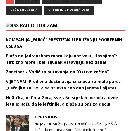
SAŠA MIRKOVIĆ
VELIBOR POPOVIĆ POP
RADIO TURIZAM
KOMPANIJA „ĐUKIĆ“ PRESTIŽNA U PRUŽANJU POGREBNIH
USLUGA!
Plaža na Jadranskom moru koju nazivaju „Havajima“:
Tirkizno more i beli šljunak ostavljaju bez daha!
Zanzibar – Vodič za putovanje na ’’Ostrvo začina’’
VIJETNAM: Predivna destinacija iz snova za male pare:
„Ležaljke su 1 €, a sa 15 evra ceo dan jedete i pijete!“
Ni Grčka, ni Crna Gora, sve više srpskih porodica ovde
letuje: Kažu da je jeftinije, a plaže su baš za decu!
PREVIOUS
PRLJAVI UDAR ŽELJKA MITROVIĆA NA ŽIKU JAKŠIĆA:
Hoće da mu ugasi šou „Nikad nije kasno“!