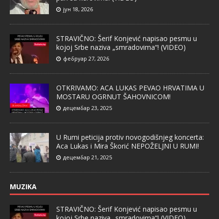
јун 18, 2026
STRAVIČNO: Šerif Konjević napisao pesmu u
kojoj Srbe naziva „smradovima“! (VIDEO)
фебруар 27, 2026
OTKRIVAMO: ACA LUKAS PEVAO HRVATIMA U
MOSTARU OGRNUT ŠAHOVNICOM!
децембар 23, 2025
U Rumi peticija protiv novogodišnjeg koncerta:
Aca Lukas i Mira Škorić NEPOŽELJNI U RUMI!
децембар 21, 2025
MUZIKA
STRAVIČNO: Šerif Konjević napisao pesmu u
kojoj Srbe naziva „smradovima“! (VIDEO)