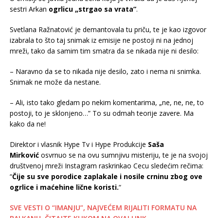
sestri Arkan
ogrlicu „strgao sa vrata”
.
Svetlana Ražnatović je demantovala tu priču, te je kao izgovor
izabrala to što taj snimak iz emisije ne postoji ni na jednoj
mreži, tako da samim tim smatra da se nikada nije ni desilo:
– Naravno da se to nikada nije desilo, zato i nema ni snimka.
Snimak ne može da nestane.
– Ali, isto tako gledam po nekim komentarima, „ne, ne, ne, to
postoji, to je sklonjeno…” To su odmah teorije zavere. Ma
kako da ne!
Direktor i vlasnik Hype Tv i Hype Produkcije
Saša
Mirković
osvrnuo se na ovu sumnjivu misteriju, te je na svojoj
društvenoj mreži Instagram raskrinkao Cecu sledećim rečima:
“
Čije su sve porodice zaplakale i nosile crninu zbog ove
ogrlice i maćehine lične koristi.
“
SVE VESTI O “IMANJU”, NAJVEĆEM RIJALITI FORMATU NA