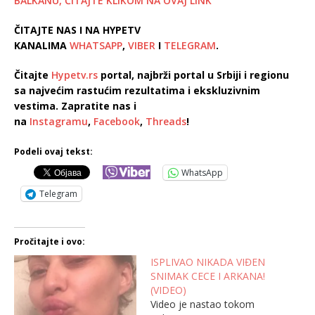
BALKANU, ČITAJTE KLIKOM NA OVAJ LINK
ČITAJTE NAS I NA HYPETV
KANALIMA
WHATSAPP
,
VIBER
I
TELEGRAM
.
Čitajte
Hypetv.rs
portal, najbrži portal u Srbiji i regionu
sa najvećim rastućim rezultatima i ekskluzivnim
vestima. Zapratite nas i
na
Instagramu
,
Facebook
,
Threads
!
Podeli ovaj tekst:
WhatsApp
Telegram
Pročitajte i ovo:
ISPLIVAO NIKADA VIĐEN
SNIMAK CECE I ARKANA!
(VIDEO)
Video je nastao tokom