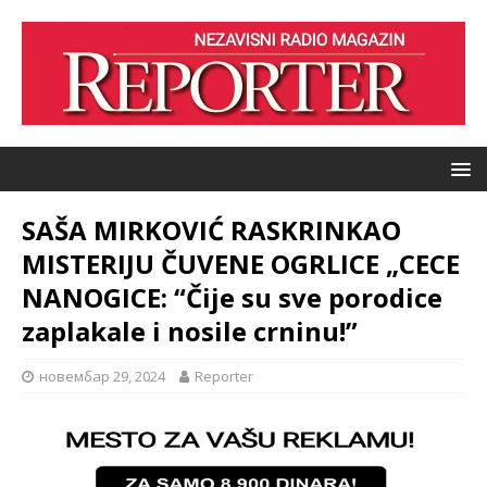
SAŠA MIRKOVIĆ RASKRINKAO
MISTERIJU ČUVENE OGRLICE „CECE
NANOGICE: “Čije su sve porodice
zaplakale i nosile crninu!”
новембар 29, 2024
Reporter