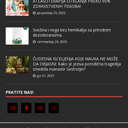
ATLASOTERAPIJA OTKLANJA PREKO 95%
ZDRAVSTVENIH TEGOBA!
децембар 25, 2025
Svežina i nega bez hemikalija sa prirodnim
dezodoransima
септембар 24, 2025
ČUDESNA ISCELJENJA KOJE NAUKA NE MOŽE
DA OBJASNI: Kako je jeziva porodična tragedija
iznedrila manastir Sestroljin?
јул 31, 2025
PRATITE NAS!