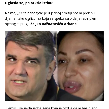
Oglasio se, pa otkrio istinu!
Naime, „Ceca nanogica“ je u jednoj emisiji nosila prelepu
dijamantsku ogrlicu, za koju se spekulisalo da je ratni plen
njenog supruga
Željka Ražnatovića Arkana
.
U emisiji se javila jedna žena koja je tvrdila da je baš njenoj