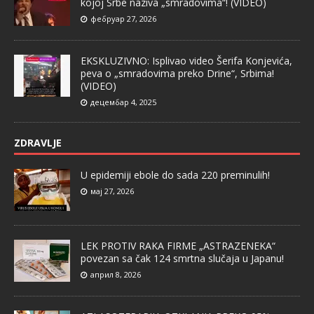
kojoj Srbe naziva „smradovima“! (VIDEO)
фебруар 27, 2026
EKSKLUZIVNO: Isplivao video Šerifa Konjevića,
peva o „smradovima preko Drine“, Srbima!
(VIDEO)
децембар 4, 2025
ZDRAVLJE
U epidemiji ebole do sada 220 preminulih!
мај 27, 2026
LEK PROTIV RAKA FIRME „ASTRAZENEKA“
povezan sa čak 124 smrtna slučaja u Japanu!
април 8, 2026