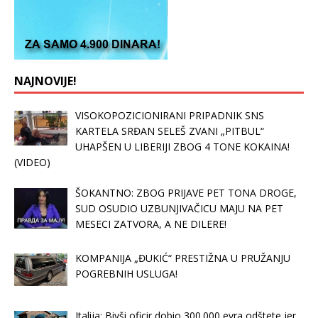
NAJNOVIJE!
VISOKOPOZICIONIRANI PRIPADNIK SNS
KARTELA SRĐAN SELEŠ ZVANI „PITBUL“
UHAPŠEN U LIBERIJI ZBOG 4 TONE KOKAINA!
(VIDEO)
ŠOKANTNO: ZBOG PRIJAVE PET TONA DROGE,
SUD OSUDIO UZBUNJIVAČICU MAJU NA PET
MESECI ZATVORA, A NE DILERE!
KOMPANIJA „ĐUKIĆ“ PRESTIŽNA U PRUŽANJU
POGREBNIH USLUGA!
Italija: Bivši oficir dobio 300.000 evra odštete jer