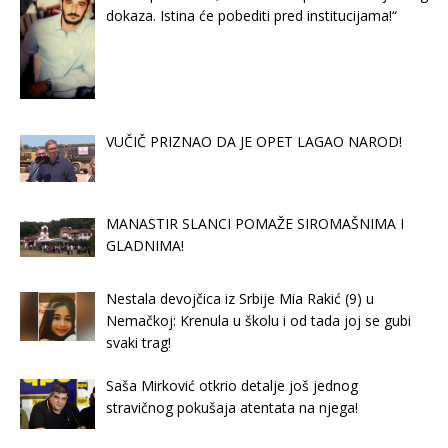
dokaza. Istina će pobediti pred institucijama!“
VUČIČ PRIZNAO DA JE OPET LAGAO NAROD!
MANASTIR SLANCI POMAŽE SIROMAŠNIMA I
GLADNIMA!
Nestala devojčica iz Srbije Mia Rakić (9) u
Nemačkoj: Krenula u školu i od tada joj se gubi
svaki trag!
Saša Mirković otkrio detalje još jednog
stravičnog pokušaja atentata na njega!