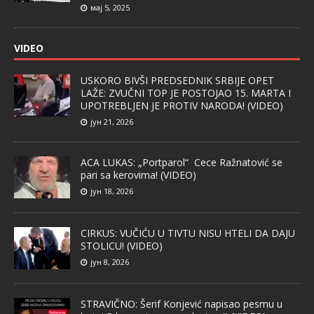
мај 5, 2025
VIDEO
USKORO BIVŠI PREDSEDNIK SRBIJE OPET
LAŽE: ZVUČNI TOP JE POSTOJAO 15. MARTA I
UPOTREBLJEN JE PROTIV NARODA! (VIDEO)
јун 21, 2026
ACA LUKAS: „Portparol“ Cece Ražnatović se
pari sa kerovima! (VIDEO)
јун 18, 2026
CIRKUS: VUČIĆU U TIVTU NISU HTELI DA DAJU
STOLICU! (VIDEO)
јун 8, 2026
STRAVIČNO: Šerif Konjević napisao pesmu u