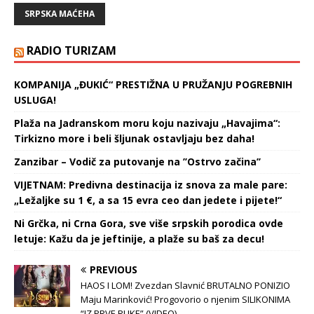
maćeha” pretila direktoru
SRPSKA MAĆEHA
Hype produkcije: “Ceca mi
preti preko bliskih ljudi,
inače ozbiljnih kriminalaca!
RADIO TURIZAM
Ova gospođa mora
konačno u zatvor….”.…
KOMPANIJA „ĐUKIĆ“ PRESTIŽNA U PRUŽANJU POGREBNIH
USLUGA!
Plaža na Jadranskom moru koju nazivaju „Havajima“:
Tirkizno more i beli šljunak ostavljaju bez daha!
Zanzibar – Vodič za putovanje na ’’Ostrvo začina’’
VIJETNAM: Predivna destinacija iz snova za male pare:
„Ležaljke su 1 €, a sa 15 evra ceo dan jedete i pijete!“
Ni Grčka, ni Crna Gora, sve više srpskih porodica ovde
letuje: Kažu da je jeftinije, a plaže su baš za decu!
PREVIOUS
HAOS I LOM! Zvezdan Slavnić BRUTALNO PONIZIO
Maju Marinković! Progovorio o njenim SILIKONIMA
“IZ PRVE RUKE” (VIDEO)