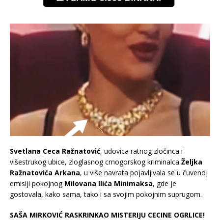
Svetlana Ceca Ražnatović
, udovica ratnog zločinca i
višestrukog ubice, zloglasnog crnogorskog kriminalca
Željka
Ražnatovića Arkana
, u više navrata pojavljivala se u čuvenoj
emisiji pokojnog
Milovana Ilića Minimaksa
, gde je
gostovala, kako sama, tako i sa svojim pokojnim suprugom.
SAŠA MIRKOVIĆ RASKRINKAO MISTERIJU CECINE OGRLICE!