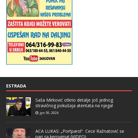
ESTRADA
Saša Mirković otkrio detalje još jednog
stravičnog pokušaja atentata na njega!
јун 30, 2026
ACA LUKAS: „Portparol“ Cece Ražnatović se
pari sa kerovima! (VIDEO)