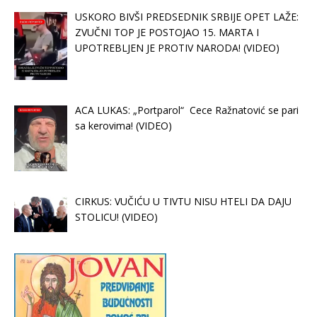
USKORO BIVŠI PREDSEDNIK SRBIJE OPET LAŽE:
ZVUČNI TOP JE POSTOJAO 15. MARTA I
UPOTREBLJEN JE PROTIV NARODA! (VIDEO)
ACA LUKAS: „Portparol“ Cece Ražnatović se pari
sa kerovima! (VIDEO)
CIRKUS: VUČIĆU U TIVTU NISU HTELI DA DAJU
STOLICU! (VIDEO)