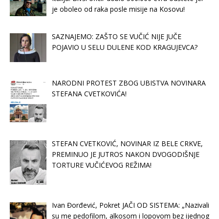
je oboleo od raka posle misije na Kosovu!
SAZNAJEMO: ZAŠTO SE VUČIĆ NIJE JUČE
POJAVIO U SELU DULENE KOD KRAGUJEVCA?
NARODNI PROTEST ZBOG UBISTVA NOVINARA
STEFANA CVETKOVIĆA!
STEFAN CVETKOVIĆ, NOVINAR IZ BELE CRKVE,
PREMINUO JE JUTROS NAKON DVOGODIŠNJE
TORTURE VUČIĆEVOG REŽIMA!
Ivan Đorđević, Pokret JAČI OD SISTEMA: „Nazivali
su me pedofilom, alkosom i lopovom bez ijednog