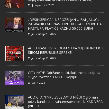
фебруар 27, 2026
„DESINGERICA“ NEPOŽELJAN U BANJALUCI:
ZABRANILI MU NASTUPE, KO GA POZOVE DA
NASTUPA PLATIĆE KAZNU 50.000 EURA!
децембар 23, 2025
ACI LUKASU SVI REDOM OTKAZUJU KONCERTE
ŠIROM REPUBLIKE SRPSKE!
децембар 11, 2025
CITY HYPE! Održane spektakularne audicije za
“Hype Zvezde” u Nišu i Skoplju!
мај 7, 2025
AUDICIJA “HYPE ZVEZDA” U NIŠU! Ogroman
odziv kandidata, zainteresovanost NIKAD VEĆA!
(VIDEO)