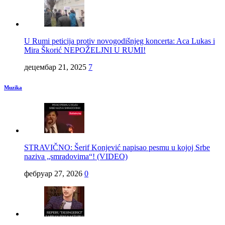
U Rumi peticija protiv novogodišnjeg koncerta: Aca Lukas i
Mira Škorić NEPOŽELJNI U RUMI!
децембар 21, 2025
7
Muzika
STRAVIČNO: Šerif Konjević napisao pesmu u kojoj Srbe
naziva „smradovima“! (VIDEO)
фебруар 27, 2026
0