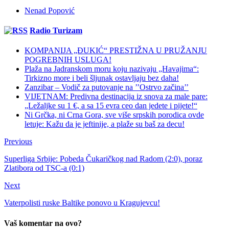
Nenad Popović
Radio Turizam
KOMPANIJA „ĐUKIĆ“ PRESTIŽNA U PRUŽANJU
POGREBNIH USLUGA!
Plaža na Jadranskom moru koju nazivaju „Havajima“:
Tirkizno more i beli šljunak ostavljaju bez daha!
Zanzibar – Vodič za putovanje na ’’Ostrvo začina’’
VIJETNAM: Predivna destinacija iz snova za male pare:
„Ležaljke su 1 €, a sa 15 evra ceo dan jedete i pijete!“
Ni Grčka, ni Crna Gora, sve više srpskih porodica ovde
letuje: Kažu da je jeftinije, a plaže su baš za decu!
Previous
Superliga Srbije: Pobeda Čukaričkog nad Radom (2:0), poraz
Zlatibora od TSC-a (0:1)
Next
Vaterpolisti ruske Baltike ponovo u Kragujevcu!
Vaš komentar na ovo?