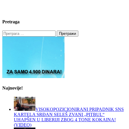
Pretraga
Претрага
за:
Najnovije!
VISOKOPOZICIONIRANI PRIPADNIK SNS
KARTELA SRĐAN SELEŠ ZVANI „PITBUL“
UHAPŠEN U LIBERIJI ZBOG 4 TONE KOKAINA!
(VIDEO)