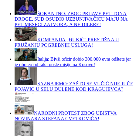
ŠOKANTNO: ZBOG PRIJAVE PET TONA
DROGE, SUD OSUDIO UZBUNJIVAČICU MAJU NA
PET MESECI ZATVORA, A NE DILERE!
KOMPANIJA „ĐUKIĆ“ PRESTIŽNA U
PRUŽANJU POGREBNIH USLUGA!
Italija: Bivši oficir dobio 300.000 evra odštete jer
je oboleo od raka posle misije na Kosovu!
SAZNAJEMO: ZAŠTO SE VUČIĆ NIJE JUČE
POJAVIO U SELU DULENE KOD KRAGUJEVCA?
NARODNI PROTEST ZBOG UBISTVA
NOVINARA STEFANA CVETKOVIĆA!