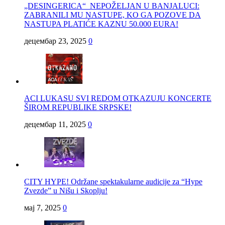
„DESINGERICA“ NEPOŽELJAN U BANJALUCI:
ZABRANILI MU NASTUPE, KO GA POZOVE DA
NASTUPA PLATIĆE KAZNU 50.000 EURA!
децембар 23, 2025
0
ACI LUKASU SVI REDOM OTKAZUJU KONCERTE
ŠIROM REPUBLIKE SRPSKE!
децембар 11, 2025
0
CITY HYPE! Održane spektakularne audicije za “Hype
Zvezde” u Nišu i Skoplju!
мај 7, 2025
0