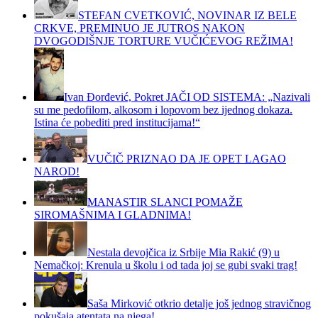
STEFAN CVETKOVIĆ, NOVINAR IZ BELE
CRKVE, PREMINUO JE JUTROS NAKON
DVOGODIŠNJE TORTURE VUČIĆEVOG REŽIMA!
Ivan Đorđević, Pokret JAČI OD SISTEMA: „Nazivali
su me pedofilom, alkosom i lopovom bez ijednog dokaza.
Istina će pobediti pred institucijama!“
VUČIČ PRIZNAO DA JE OPET LAGAO
NAROD!
MANASTIR SLANCI POMAŽE
SIROMAŠNIMA I GLADNIMA!
Nestala devojčica iz Srbije Mia Rakić (9) u
Nemačkoj: Krenula u školu i od tada joj se gubi svaki trag!
Saša Mirković otkrio detalje još jednog stravičnog
pokušaja atentata na njega!