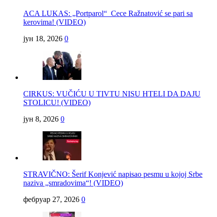
ACA LUKAS: „Portparol“ Cece Ražnatović se pari sa
kerovima! (VIDEO)
јун 18, 2026
0
CIRKUS: VUČIĆU U TIVTU NISU HTELI DA DAJU
STOLICU! (VIDEO)
јун 8, 2026
0
STRAVIČNO: Šerif Konjević napisao pesmu u kojoj Srbe
naziva „smradovima“! (VIDEO)
фебруар 27, 2026
0