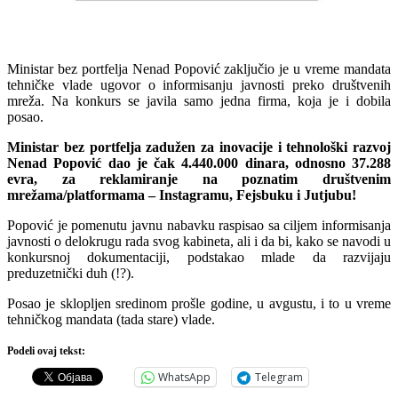
Ministar bez portfelja Nenad Popović zaključio je u vreme mandata
tehničke vlade ugovor o informisanju javnosti preko društvenih
mreža. Na konkurs se javila samo jedna firma, koja je i dobila
posao.
Ministar bez portfelja zadužen za inovacije i tehnološki razvoj
Nenad Popović dao je čak 4.440.000 dinara, odnosno 37.288
evra, za reklamiranje na poznatim društvenim
mrežama/platformama – Instagramu, Fejsbuku i Jutjubu!
Popović je pomenutu javnu nabavku raspisao sa ciljem informisanja
javnosti o delokrugu rada svog kabineta, ali i da bi, kako se navodi u
konkursnoj dokumentaciji, podstakao mlade da razvijaju
preduzetnički duh (!?).
Posao je sklopljen sredinom prošle godine, u avgustu, i to u vreme
tehničkog mandata (tada stare) vlade.
Podeli ovaj tekst:
WhatsApp
Telegram