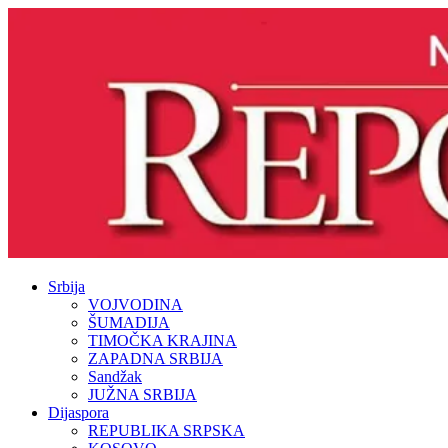
Srbija
VOJVODINA
ŠUMADIJA
TIMOČKA KRAJINA
ZAPADNA SRBIJA
Sandžak
JUŽNA SRBIJA
Dijaspora
REPUBLIKA SRPSKA