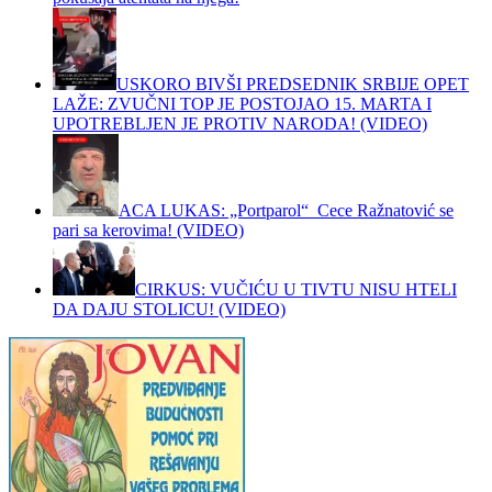
USKORO BIVŠI PREDSEDNIK SRBIJE OPET
LAŽE: ZVUČNI TOP JE POSTOJAO 15. MARTA I
UPOTREBLJEN JE PROTIV NARODA! (VIDEO)
ACA LUKAS: „Portparol“ Cece Ražnatović se
pari sa kerovima! (VIDEO)
CIRKUS: VUČIĆU U TIVTU NISU HTELI
DA DAJU STOLICU! (VIDEO)