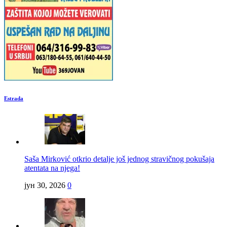
Estrada
Saša Mirković otkrio detalje još jednog stravičnog pokušaja
atentata na njega!
јун 30, 2026
0