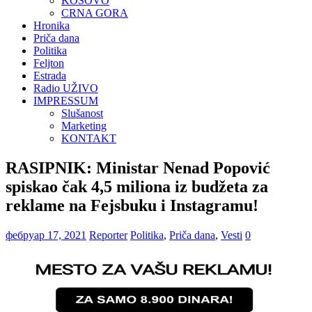
KOSOVO
CRNA GORA
Hronika
Priča dana
Politika
Feljton
Estrada
Radio UŽIVO
IMPRESSUM
Slušanost
Marketing
KONTAKT
RASIPNIK: Ministar Nenad Popović
spiskao čak 4,5 miliona iz budžeta za
reklame na Fejsbuku i Instagramu!
фебруар 17, 2021
Reporter
Politika
,
Priča dana
,
Vesti
0