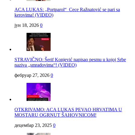
ACA LUKAS: „Portparol“ Cece Ražnatović se pari sa
kerovima! (VIDEO)
јун 18, 2026
0
STRAVIČNO: Šerif Konjević napisao pesmu u kojoj Srbe
naziva „smradovima“! (VIDEO)
фебруар 27, 2026
0
OTKRIVAMO: ACA LUKAS PEVAO HRVATIMA U
MOSTARU OGRNUT ŠAHOVNICOM!
децембар 23, 2025
0