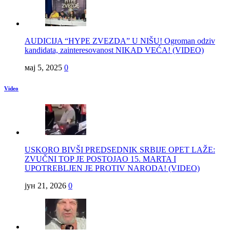
AUDICIJA “HYPE ZVEZDA” U NIŠU! Ogroman odziv
kandidata, zainteresovanost NIKAD VEĆA! (VIDEO)
мај 5, 2025
0
Video
USKORO BIVŠI PREDSEDNIK SRBIJE OPET LAŽE:
ZVUČNI TOP JE POSTOJAO 15. MARTA I
UPOTREBLJEN JE PROTIV NARODA! (VIDEO)
јун 21, 2026
0