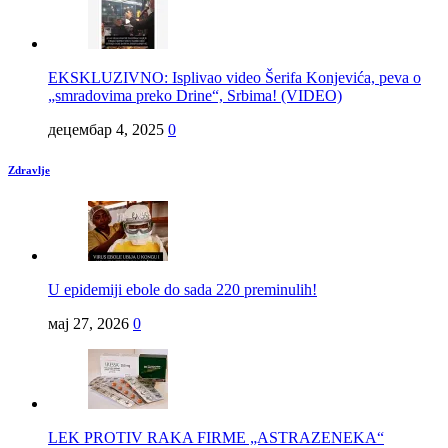
EKSKLUZIVNO: Isplivao video Šerifa Konjevića, peva o
„smradovima preko Drine“, Srbima! (VIDEO)
децембар 4, 2025
0
Zdravlje
U epidemiji ebole do sada 220 preminulih!
мај 27, 2026
0
LEK PROTIV RAKA FIRME „ASTRAZENEKA“