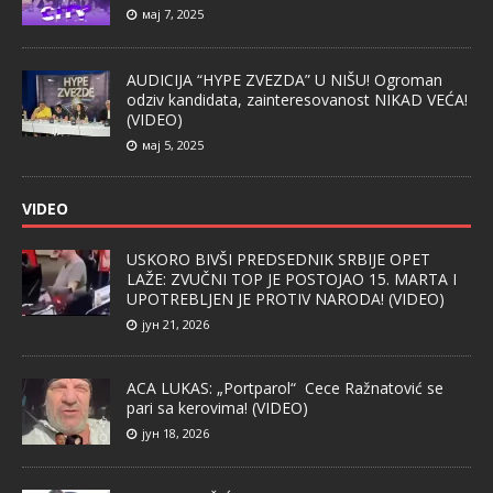
мај 7, 2025
AUDICIJA “HYPE ZVEZDA” U NIŠU! Ogroman
odziv kandidata, zainteresovanost NIKAD VEĆA!
(VIDEO)
мај 5, 2025
VIDEO
USKORO BIVŠI PREDSEDNIK SRBIJE OPET
LAŽE: ZVUČNI TOP JE POSTOJAO 15. MARTA I
UPOTREBLJEN JE PROTIV NARODA! (VIDEO)
јун 21, 2026
ACA LUKAS: „Portparol“ Cece Ražnatović se
pari sa kerovima! (VIDEO)
јун 18, 2026