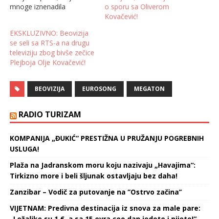
o sporu sa Oliverom
mnoge iznenadila
Kovačević!
informacija da se neće
emitovati na RTS-u.
EKSKLUZIVNO: Beovizija
Nedugo nakon što je
se seli sa RTS-a na drugu
raspisan konkurs na kojem
televiziju zbog bivše zečice
stručni žiri RTS-a kao
Plejboja Olje Kovačević!
javnog emitera bira
prestavnika na Eurosongu,
objavljeno je da
BEOVIZIJA
EUROSONG
MEGATON
produkcija Megaton, koja
je…
RADIO TURIZAM
KOMPANIJA „ĐUKIĆ“ PRESTIŽNA U PRUŽANJU POGREBNIH
USLUGA!
Plaža na Jadranskom moru koju nazivaju „Havajima“:
Tirkizno more i beli šljunak ostavljaju bez daha!
Zanzibar – Vodič za putovanje na ’’Ostrvo začina’’
VIJETNAM: Predivna destinacija iz snova za male pare:
„Ležaljke su 1 €, a sa 15 evra ceo dan jedete i pijete!“