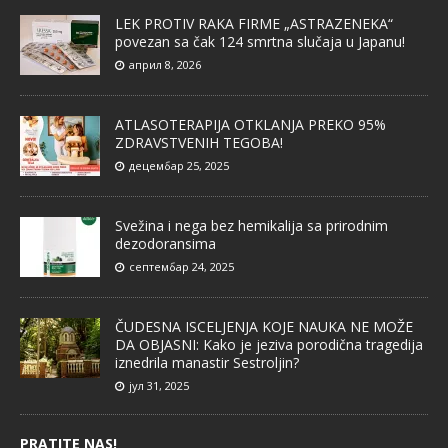
LEK PROTIV RAKA FIRME „ASTRAZENEKA“
povezan sa čak 124 smrtna slučaja u Japanu!
април 8, 2026
ATLASOTERAPIJA OTKLANJA PREKO 95%
ZDRAVSTVENIH TEGOBA!
децембар 25, 2025
Svežina i nega bez hemikalija sa prirodnim
dezodoransima
септембар 24, 2025
ČUDESNA ISCELJENJA KOJE NAUKA NE MOŽE
DA OBJASNI: Kako je jeziva porodična tragedija
iznedrila manastir Sestroljin?
јул 31, 2025
PRATITE NAS!