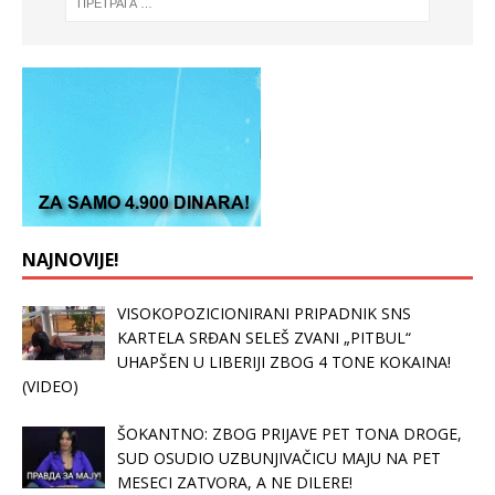
NAJNOVIJE!
VISOKOPOZICIONIRANI PRIPADNIK SNS
KARTELA SRĐAN SELEŠ ZVANI „PITBUL“
UHAPŠEN U LIBERIJI ZBOG 4 TONE KOKAINA!
(VIDEO)
ŠOKANTNO: ZBOG PRIJAVE PET TONA DROGE,
SUD OSUDIO UZBUNJIVAČICU MAJU NA PET
MESECI ZATVORA, A NE DILERE!