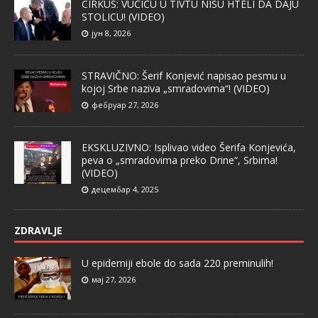
CIRKUS: VUČIĆU U TIVTU NISU HTELI DA DAJU
STOLICU! (VIDEO)
јун 8, 2026
STRAVIČNO: Šerif Konjević napisao pesmu u
kojoj Srbe naziva „smradovima“! (VIDEO)
фебруар 27, 2026
EKSKLUZIVNO: Isplivao video Šerifa Konjevića,
peva o „smradovima preko Drine“, Srbima!
(VIDEO)
децембар 4, 2025
ZDRAVLJE
U epidemiji ebole do sada 220 preminulih!
мај 27, 2026