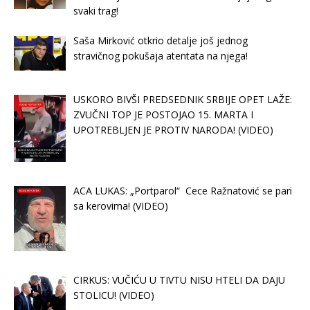
svaki trag!
Saša Mirković otkrio detalje još jednog
stravičnog pokušaja atentata na njega!
USKORO BIVŠI PREDSEDNIK SRBIJE OPET LAŽE:
ZVUČNI TOP JE POSTOJAO 15. MARTA I
UPOTREBLJEN JE PROTIV NARODA! (VIDEO)
ACA LUKAS: „Portparol“ Cece Ražnatović se pari
sa kerovima! (VIDEO)
CIRKUS: VUČIĆU U TIVTU NISU HTELI DA DAJU
STOLICU! (VIDEO)