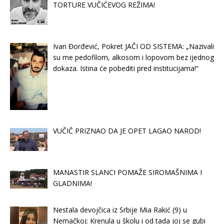
TORTURE VUČIĆEVOG REŽIMA!
Ivan Đorđević, Pokret JAČI OD SISTEMA: „Nazivali
su me pedofilom, alkosom i lopovom bez ijednog
dokaza. Istina će pobediti pred institucijama!“
VUČIČ PRIZNAO DA JE OPET LAGAO NAROD!
MANASTIR SLANCI POMAŽE SIROMAŠNIMA I
GLADNIMA!
Nestala devojčica iz Srbije Mia Rakić (9) u
Nemačkoj: Krenula u školu i od tada joj se gubi