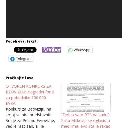
Podeli ovaj tekst:
WhatsApp
Telegram
Pročitajte i ovo:
OTVOREN KONKURS ZA
BEOVIZIJU: Nagradni fond
za pobednike 100.000
EVRA!
Konkurs za Beoviziju, na
“Dobio sam RTS na sudu”:
kojoj se bira predstavnik
Saša Mirković se oglasio u
Srbije za Pesmu Evrovizije,
medijima, evo šta je rekao
već je raspisan, ali je