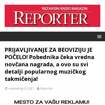
PRIJAVLJIVANJE ZA BEOVIZIJU JE
POČELO! Pobednika čeka vredna
novčana nagrada, a ovo su svi
detalji popularnog muzičkog
takmičenja!
новембар 4, 2021
Reporter