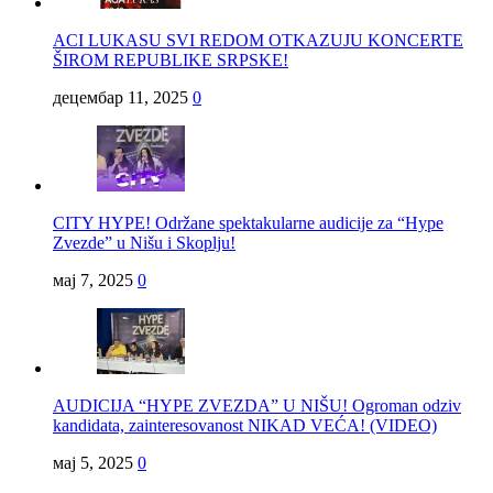
ACI LUKASU SVI REDOM OTKAZUJU KONCERTE
ŠIROM REPUBLIKE SRPSKE!
децембар 11, 2025
0
CITY HYPE! Održane spektakularne audicije za “Hype
Zvezde” u Nišu i Skoplju!
мај 7, 2025
0
AUDICIJA “HYPE ZVEZDA” U NIŠU! Ogroman odziv
kandidata, zainteresovanost NIKAD VEĆA! (VIDEO)
мај 5, 2025
0