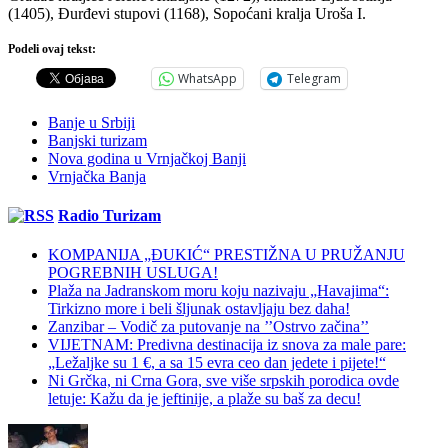
(1405), Ðurđevi stupovi (1168), Sopoćani kralja Uroša I.
Podeli ovaj tekst:
WhatsApp
Telegram
Banje u Srbiji
Banjski turizam
Nova godina u Vrnjačkoj Banji
Vrnjačka Banja
Radio Turizam
KOMPANIJA „ĐUKIĆ“ PRESTIŽNA U PRUŽANJU
POGREBNIH USLUGA!
Plaža na Jadranskom moru koju nazivaju „Havajima“:
Tirkizno more i beli šljunak ostavljaju bez daha!
Zanzibar – Vodič za putovanje na ’’Ostrvo začina’’
VIJETNAM: Predivna destinacija iz snova za male pare:
„Ležaljke su 1 €, a sa 15 evra ceo dan jedete i pijete!“
Ni Grčka, ni Crna Gora, sve više srpskih porodica ovde
letuje: Kažu da je jeftinije, a plaže su baš za decu!