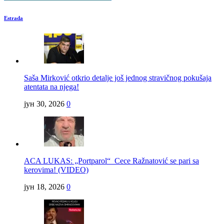
Estrada
Saša Mirković otkrio detalje još jednog stravičnog pokušaja
atentata na njega!
јун 30, 2026
0
ACA LUKAS: „Portparol“ Cece Ražnatović se pari sa
kerovima! (VIDEO)
јун 18, 2026
0