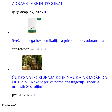
ZDRAVSTVENIH TEGOBA!
децембар 25, 2025
0
Svežina i nega bez hemikalija sa prirodnim dezodoransima
септембар 24, 2025
0
ČUDESNA ISCELJENJA KOJE NAUKA NE MOŽE DA
OBJASNI: Kako je jeziva porodična tragedija iznedrila
manastir Sestroljin?
јул 31, 2025
0
Pratite nas!