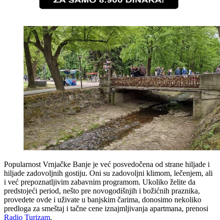
Popularnost Vrnjačke Banje je već posvedočena od strane hiljade i
hiljade zadovoljnih gostiju. Oni su zadovoljni klimom, lečenjem, ali
i već prepoznatljivim zabavnim programom. Ukoliko želite da
predstojeći period, nešto pre novogodišnjih i božićnih praznika,
provedete ovde i uživate u banjskim čarima, donosimo nekoliko
predloga za smeštaj i tačne cene iznajmljivanja apartmana, prenosi
Radio Turizam
.