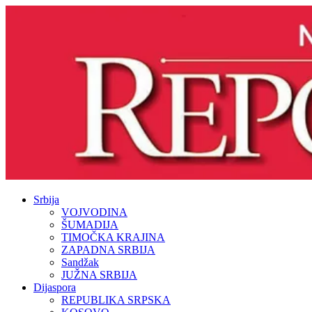
Srbija
VOJVODINA
ŠUMADIJA
TIMOČKA KRAJINA
ZAPADNA SRBIJA
Sandžak
JUŽNA SRBIJA
Dijaspora
REPUBLIKA SRPSKA