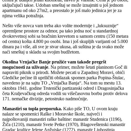
uključujući takse. Udoban smeštaj se može iznajmiti u još jednom
apartmanu od oko 27m2, a preostalo je još malo jedinica jer je za
njima velika potražnja.
Nešto više novca vam treba ako volite modernije i „luksuznije“
opremljene prostore za odmor, pa tako jedna noć u standardnoj
dvokrevetnoj sobi sa bračnim krevetom u samom centru (150 metara
od centra) košta 4.800 po osobi. Ima i još skupljih varijanti od 5.000
dinara pa i više, ali sve je stvar ukusa, ali suština je da svako može
naći smeštaj u skladu sa svojim budžetom.
Okolina Vrnjačke Banje pružiće vam takođe pregršt
mogućnosti za uživanje
. Na primer, možete šetati planinom Goč ili
napraviti piknik u prirodi. Možete pecati u Zapadnoj Moravi, obići
Gledićke pećine ili upriličiti obilazak spomen parka Popina-Štulac,
navedeno je na sajtu TO „Vrnjačka Banja“. Na tom su mestu 13.
oktobra 1941. godine Trstenički partizanski odred i Dragosinjačka
četa Kraljevačkog odreda vodili su višečasovnu borbu protiv delova
171. nemačke divizije, petostruko nadmoćnije.
Manastiri su topla preporuka.
Kako piše TO, U ovom kraju
nalaze se spomenici Raške i Moravske škole, najveći i
najpoštovaniji manastiri raške baštine: manastir Studenica (1196),
Žiča (1210), manastir Svete Petke (1970), Blagoveštenski manastir
Gradac kraljice Jelene Anžujske (1272), manastir Ljubostinja