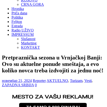
KOSOVO
CRNA GORA
Hronika
Priča dana
Politika
Feljton
Estrada
Radio UŽIVO
IMPRESSUM
Slušanost
Marketing
KONTAKT
Pretpraznička sezona u Vrnjačkoj Banji:
Ovo su aktuelne ponude smeštaja, a evo
koliko novca treba izdvojiti za jednu noć!
новембар 21, 2024
Reporter
AKTUELNO
,
Turizam
,
Vesti
,
ZAPADNA SRBIJA
0