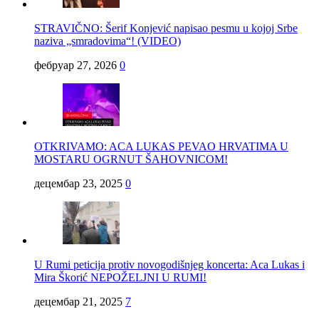
STRAVIČNO: Šerif Konjević napisao pesmu u kojoj Srbe
naziva „smradovima“! (VIDEO)
фебруар 27, 2026
0
OTKRIVAMO: ACA LUKAS PEVAO HRVATIMA U
MOSTARU OGRNUT ŠAHOVNICOM!
децембар 23, 2025
0
U Rumi peticija protiv novogodišnjeg koncerta: Aca Lukas i
Mira Škorić NEPOŽELJNI U RUMI!
децембар 21, 2025
7