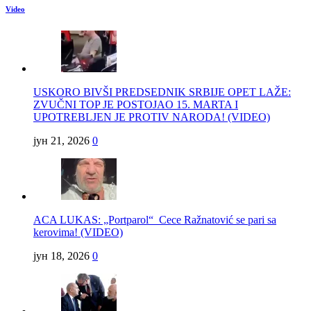
Video
USKORO BIVŠI PREDSEDNIK SRBIJE OPET LAŽE:
ZVUČNI TOP JE POSTOJAO 15. MARTA I
UPOTREBLJEN JE PROTIV NARODA! (VIDEO)
јун 21, 2026
0
ACA LUKAS: „Portparol“ Cece Ražnatović se pari sa
kerovima! (VIDEO)
јун 18, 2026
0