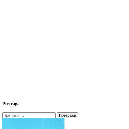
Pretraga
Претрага
за: