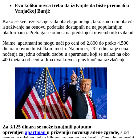
Evo koliko novca treba da izdvojite da biste prenoćili u
Vrnjačkoj Banji:
Kako se sve rezervacije sada obavljaju onlajn, tako smo i mi obavili
istraživanje na osnovu podataka dostupnih na najpopularnijim
platformama. Pretraga se odnosi na predstojeći novembarski vikend.
Naime, apartmani se mogu naći po ceni od 2.800 do preko 4.500
dinara u ovom turističkom mestu. Na primer, 2925 dinara je cena
noćenja za jednu odraslu osobu u apartmanu koji se nalazi na oko
400 metara od centra. Ima dva kreveta plus kauč na razvlačenje.
Za 3.125 dinara se može iznajmiti potpuno
opremljen
apartman
u prizemlju novoizgrađene zgrade
, a od
centra je udaljen jedan kilometar, naveo je vlasnik. Cena je po osobi,