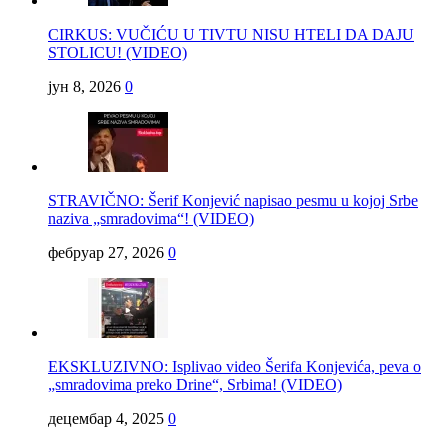
CIRKUS: VUČIĆU U TIVTU NISU HTELI DA DAJU
STOLICU! (VIDEO)
јун 8, 2026
0
STRAVIČNO: Šerif Konjević napisao pesmu u kojoj Srbe
naziva „smradovima“! (VIDEO)
фебруар 27, 2026
0
EKSKLUZIVNO: Isplivao video Šerifa Konjevića, peva o
„smradovima preko Drine“, Srbima! (VIDEO)
децембар 4, 2025
0