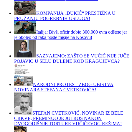
KOMPANIJA „ĐUKIĆ“ PRESTIŽNA U
PRUŽANJU POGREBNIH USLUGA!
Italija: Bivši oficir dobio 300.000 evra odštete jer
je oboleo od raka posle misije na Kosovu!
SAZNAJEMO: ZAŠTO SE VUČIĆ NIJE JUČE
POJAVIO U SELU DULENE KOD KRAGUJEVCA?
NARODNI PROTEST ZBOG UBISTVA
NOVINARA STEFANA CVETKOVIĆA!
STEFAN CVETKOVIĆ, NOVINAR IZ BELE
CRKVE, PREMINUO JE JUTROS NAKON
DVOGODIŠNJE TORTURE VUČIĆEVOG REŽIMA!