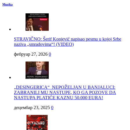
Muzika
STRAVIČNO: Šerif Konjević napisao pesmu u kojoj Srbe
naziva „smradovima“! (VIDEO)
фебруар 27, 2026
0
„DESINGERICA“ NEPOŽELJAN U BANJALUCI:
ZABRANILI MU NASTUPE, KO GA POZOVE DA
NASTUPA PLATIĆE KAZNU 50.000 EURA!
децембар 23, 2025
0