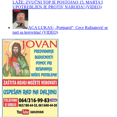
LAŽE: ZVUČNI TOP JE POSTOJAO 15. MARTA I
UPOTREBLJEN JE PROTIV NARODA! (VIDEO)
ACA LUKAS: „Portparol“ Cece Ražnatović se
pari sa kerovima! (VIDEO)