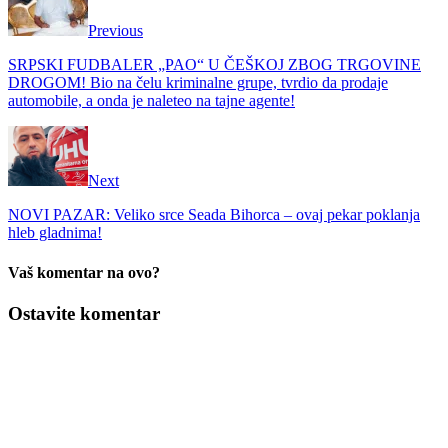
Previous
SRPSKI FUDBALER „PAO“ U ČEŠKOJ ZBOG TRGOVINE
DROGOM! Bio na čelu kriminalne grupe, tvrdio da prodaje
automobile, a onda je naleteo na tajne agente!
Next
NOVI PAZAR: Veliko srce Seada Bihorca – ovaj pekar poklanja
hleb gladnima!
Vaš komentar na ovo?
Ostavite komentar