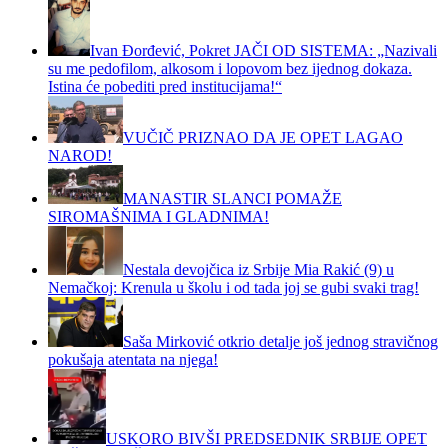
Ivan Đorđević, Pokret JAČI OD SISTEMA: „Nazivali
su me pedofilom, alkosom i lopovom bez ijednog dokaza.
Istina će pobediti pred institucijama!“
VUČIČ PRIZNAO DA JE OPET LAGAO
NAROD!
MANASTIR SLANCI POMAŽE
SIROMAŠNIMA I GLADNIMA!
Nestala devojčica iz Srbije Mia Rakić (9) u
Nemačkoj: Krenula u školu i od tada joj se gubi svaki trag!
Saša Mirković otkrio detalje još jednog stravičnog
pokušaja atentata na njega!
USKORO BIVŠI PREDSEDNIK SRBIJE OPET