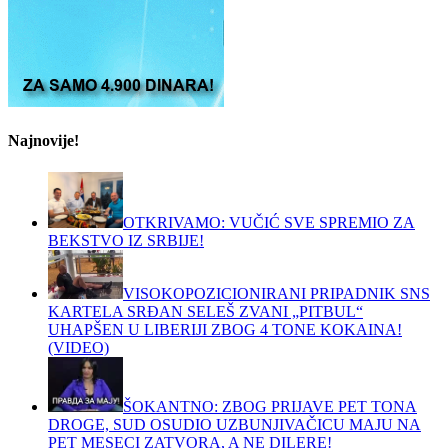
Najnovije!
OTKRIVAMO: VUČIĆ SVE SPREMIO ZA
BEKSTVO IZ SRBIJE!
VISOKOPOZICIONIRANI PRIPADNIK SNS
KARTELA SRĐAN SELEŠ ZVANI „PITBUL“
UHAPŠEN U LIBERIJI ZBOG 4 TONE KOKAINA!
(VIDEO)
ŠOKANTNO: ZBOG PRIJAVE PET TONA
DROGE, SUD OSUDIO UZBUNJIVAČICU MAJU NA
PET MESECI ZATVORA, A NE DILERE!