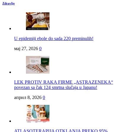
Zdravlje
U epidemiji ebole do sada 220 preminulih!
мај 27, 2026
0
LEK PROTIV RAKA FIRME „ASTRAZENEKA“
povezan sa čak 124 smrtna slučaja u Japanu!
април 8, 2026
0
ATLASOTERAPIJA OTKLANJA PREKO 95%