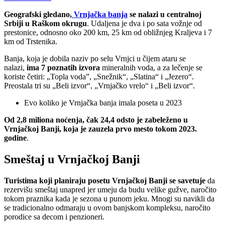
Geografski gledano,
Vrnjačka banja
se nalazi u centralnoj
Srbiji u Raškom okrugu
. Udaljena je dva i po sata vožnje od
prestonice, odnosno oko 200 km, 25 km od obližnjeg Kraljeva i 7
km od Trstenika.
Banja, koja je dobila naziv po selu Vrnjci u čijem ataru se
nalazi,
ima 7 poznatih izvora
mineralnih voda, a za lečenje se
koriste četiri: „Topla voda”, „Snežnik“, „Slatina“ i „Jezero“.
Preostala tri su „Beli izvor“, „Vrnjačko vrelo“ i „Beli izvor“.
Evo koliko je Vrnjačka banja imala poseta u 2023
Od 2,8 miliona noćenja, čak 24,4 odsto je zabeleženo u
Vrnjačkoj Banji, koja je zauzela prvo mesto tokom 2023.
godine
.
Smeštaj u Vrnjačkoj Banji
Turistima koji planiraju posetu Vrnjačkoj Banji se savetuje
da
rezervišu smeštaj unapred jer umeju da budu velike gužve, naročito
tokom praznika kada je sezona u punom jeku. Mnogi su navikli da
se tradicionalno odmaraju u ovom banjskom kompleksu, naročito
porodice sa decom i penzioneri.