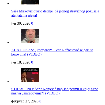
Saša Mirković otkrio detalje još jednog stravičnog pokušaja
atentata na njega!
јун 30, 2026
0
ACA LUKAS: „Portparol“ Cece Ražnatović se pari sa
kerovima! (VIDEO)
јун 18, 2026
0
STRAVIČNO: Šerif Konjević napisao pesmu u kojoj Srbe
naziva „smradovima“! (VIDEO)
фебруар 27, 2026
0