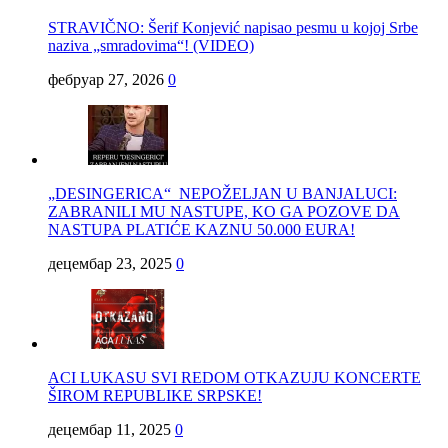
STRAVIČNO: Šerif Konjević napisao pesmu u kojoj Srbe
naziva „smradovima“! (VIDEO)
фебруар 27, 2026
0
„DESINGERICA“ NEPOŽELJAN U BANJALUCI:
ZABRANILI MU NASTUPE, KO GA POZOVE DA
NASTUPA PLATIĆE KAZNU 50.000 EURA!
децембар 23, 2025
0
ACI LUKASU SVI REDOM OTKAZUJU KONCERTE
ŠIROM REPUBLIKE SRPSKE!
децембар 11, 2025
0