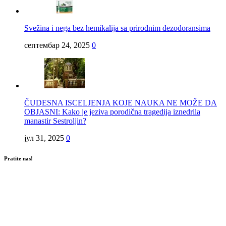
Svežina i nega bez hemikalija sa prirodnim dezodoransima
септембар 24, 2025
0
ČUDESNA ISCELJENJA KOJE NAUKA NE MOŽE DA
OBJASNI: Kako je jeziva porodična tragedija iznedrila
manastir Sestroljin?
јул 31, 2025
0
Pratite nas!