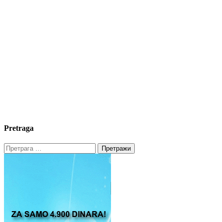
Pretraga
Претрага
за: