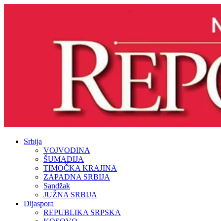
Srbija
VOJVODINA
ŠUMADIJA
TIMOČKA KRAJINA
ZAPADNA SRBIJA
Sandžak
JUŽNA SRBIJA
Dijaspora
REPUBLIKA SRPSKA