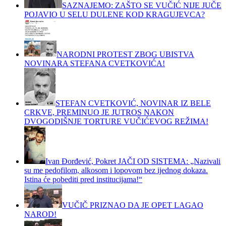
SAZNAJEMO: ZAŠTO SE VUČIĆ NIJE JUČE
POJAVIO U SELU DULENE KOD KRAGUJEVCA?
NARODNI PROTEST ZBOG UBISTVA
NOVINARA STEFANA CVETKOVIĆA!
STEFAN CVETKOVIĆ, NOVINAR IZ BELE
CRKVE, PREMINUO JE JUTROS NAKON
DVOGODIŠNJE TORTURE VUČIĆEVOG REŽIMA!
Ivan Đorđević, Pokret JAČI OD SISTEMA: „Nazivali
su me pedofilom, alkosom i lopovom bez ijednog dokaza.
Istina će pobediti pred institucijama!“
VUČIČ PRIZNAO DA JE OPET LAGAO
NAROD!