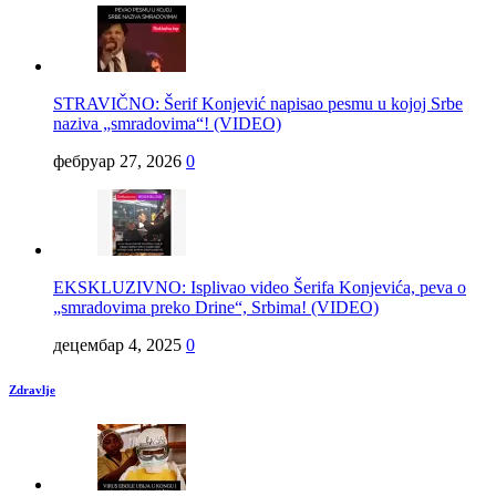
STRAVIČNO: Šerif Konjević napisao pesmu u kojoj Srbe
naziva „smradovima“! (VIDEO)
фебруар 27, 2026
0
EKSKLUZIVNO: Isplivao video Šerifa Konjevića, peva o
„smradovima preko Drine“, Srbima! (VIDEO)
децембар 4, 2025
0
Zdravlje