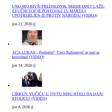
USKORO BIVŠI PREDSEDNIK SRBIJE OPET LAŽE:
ZVUČNI TOP JE POSTOJAO 15. MARTA I
UPOTREBLJEN JE PROTIV NARODA! (VIDEO)
јун 21, 2026
0
ACA LUKAS: „Portparol“ Cece Ražnatović se pari sa
kerovima! (VIDEO)
јун 18, 2026
0
CIRKUS: VUČIĆU U TIVTU NISU HTELI DA DAJU
STOLICU! (VIDEO)
јун 8, 2026
0