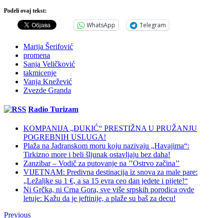
Podeli ovaj tekst:
WhatsApp
Telegram
Marija Šerifović
promena
Sanja Veličković
takmicenje
Vanja Knežević
Zvezde Granda
Radio Turizam
KOMPANIJA „ĐUKIĆ“ PRESTIŽNA U PRUŽANJU
POGREBNIH USLUGA!
Plaža na Jadranskom moru koju nazivaju „Havajima“:
Tirkizno more i beli šljunak ostavljaju bez daha!
Zanzibar – Vodič za putovanje na ’’Ostrvo začina’’
VIJETNAM: Predivna destinacija iz snova za male pare:
„Ležaljke su 1 €, a sa 15 evra ceo dan jedete i pijete!“
Ni Grčka, ni Crna Gora, sve više srpskih porodica ovde
letuje: Kažu da je jeftinije, a plaže su baš za decu!
Previous