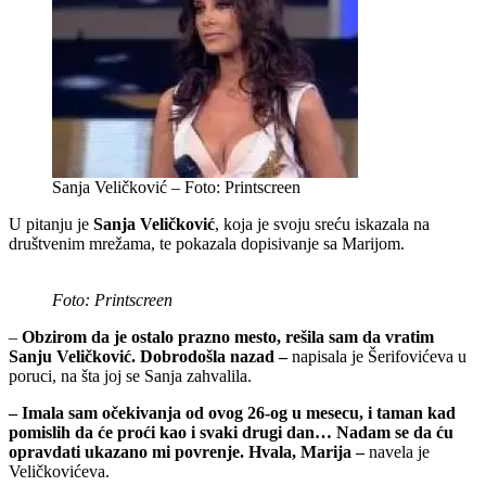
Sanja Veličković – Foto: Printscreen
U pitanju je
Sanja Veličković
, koja je svoju sreću iskazala na
društvenim mrežama, te pokazala dopisivanje sa Marijom.
Foto: Printscreen
–
Obzirom da je ostalo prazno mesto, rešila sam da vratim
Sanju Veličković. Dobrodošla nazad –
napisala je Šerifovićeva u
poruci, na šta joj se Sanja zahvalila.
– Imala sam očekivanja od ovog 26-og u mesecu, i taman kad
pomislih da će proći kao i svaki drugi dan… Nadam se da ću
opravdati ukazano mi povrenje. Hvala, Marija –
navela je
Veličkovićeva.