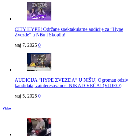
CITY HYPE! Održane spektakularne audicije za “Hype
Zvezde” u Nišu i Skoplju!
мај 7, 2025
0
AUDICIJA “HYPE ZVEZDA” U NIŠU! Ogroman odziv
kandidata, zainteresovanost NIKAD VEĆA! (VIDEO)
мај 5, 2025
0
Video