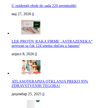
U epidemiji ebole do sada 220 preminulih!
мај 27, 2026
0
LEK PROTIV RAKA FIRME „ASTRAZENEKA“
povezan sa čak 124 smrtna slučaja u Japanu!
април 8, 2026
0
ATLASOTERAPIJA OTKLANJA PREKO 95%
ZDRAVSTVENIH TEGOBA!
децембар 25, 2025
0