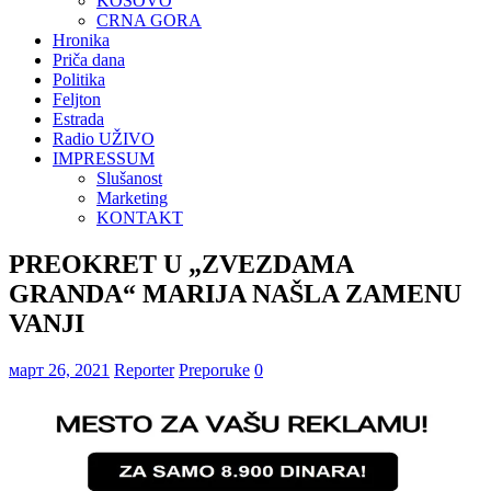
KOSOVO
CRNA GORA
Hronika
Priča dana
Politika
Feljton
Estrada
Radio UŽIVO
IMPRESSUM
Slušanost
Marketing
KONTAKT
PREOKRET U „ZVEZDAMA
GRANDA“ MARIJA NAŠLA ZAMENU
VANJI
март 26, 2021
Reporter
Preporuke
0