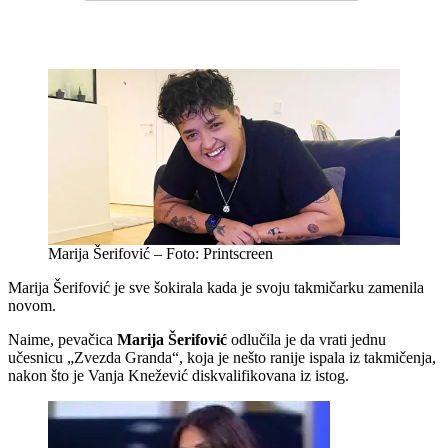
Marija Šerifović – Foto: Printscreen
Marija Šerifović je sve šokirala kada je svoju takmičarku zamenila
novom.
Naime, pevačica
Marija Šerifović
odlučila je da vrati jednu
učesnicu „Zvezda Granda“, koja je nešto ranije ispala iz takmičenja,
nakon što je Vanja Knežević diskvalifikovana iz istog.