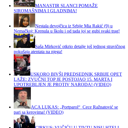
MANASTIR SLANCI POMAŽE
SIROMAŠNIMA I GLADNIMA!
Nestala devojčica iz Srbije Mia Rakić (9) u
Nemačkoj: Krenula u školu i od tada joj se gubi svaki trag!
Saša Mirković otkrio detalje još jednog stravičnog
pokušaja atentata na njega!
USKORO BIVŠI PREDSEDNIK SRBIJE OPET
LAŽE: ZVUČNI TOP JE POSTOJAO 15. MARTA I
UPOTREBLJEN JE PROTIV NARODA! (VIDEO)
ACA LUKAS: „Portparol“ Cece Ražnatović se
pari sa kerovima! (VIDEO)
CIRKUS: VUČIĆU U TIVTU NISU HTELI