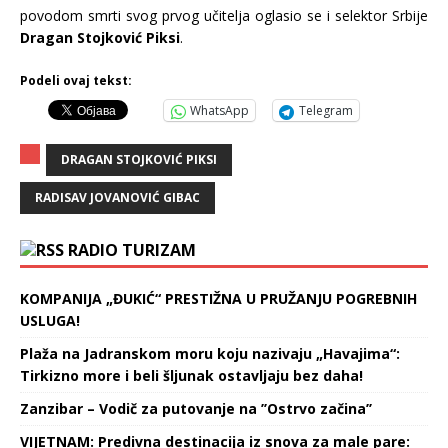
povodom smrti svog prvog učitelja oglasio se i selektor Srbije
Dragan Stojković Piksi
.
Podeli ovaj tekst:
WhatsApp
Telegram
DRAGAN STOJKOVIĆ PIKSI
RADISAV JOVANOVIĆ GIBAC
RADIO TURIZAM
KOMPANIJA „ĐUKIĆ“ PRESTIŽNA U PRUŽANJU POGREBNIH
USLUGA!
Plaža na Jadranskom moru koju nazivaju „Havajima“:
Tirkizno more i beli šljunak ostavljaju bez daha!
Zanzibar – Vodič za putovanje na ’’Ostrvo začina’’
VIJETNAM: Predivna destinacija iz snova za male pare: