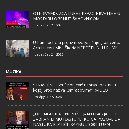
OTKRIVAMO: ACA LUKAS PEVAO HRVATIMA U
MOSTARU OGRNUT ŠAHOVNICOM!
децембар 23, 2025
U Rumi peticija protiv novogodišnjeg koncerta:
Aca Lukas i Mira Škorić NEPOŽELJNI U RUMI!
децембар 21, 2025
MUZIKA
STRAVIČNO: Šerif Konjević napisao pesmu u
kojoj Srbe naziva „smradovima“! (VIDEO)
фебруар 27, 2026
„DESINGERICA“ NEPOŽELJAN U BANJALUCI:
ZABRANILI MU NASTUPE, KO GA POZOVE DA
NASTUPA PLATIĆE KAZNU 50.000 EURA!