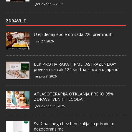
децембар 4, 2025
ZDRAVLJE
U epidemiji ebole do sada 220 preminulih!
мај 27, 2026
LEK PROTIV RAKA FIRME „ASTRAZENEKA“
povezan sa čak 124 smrtna slučaja u Japanu!
април 8, 2026
ATLASOTERAPIJA OTKLANJA PREKO 95%
ZDRAVSTVENIH TEGOBA!
децембар 25, 2025
Svežina i nega bez hemikalija sa prirodnim
dezodoransima