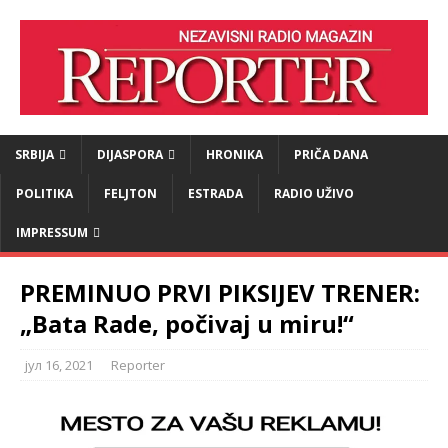
SRBIJA
DIJASPORA
HRONIKA
PRIČA DANA
POLITIKA
FELJTON
ESTRADA
RADIO UŽIVO
IMPRESSUM
PREMINUO PRVI PIKSIJEV TRENER:
„Bata Rade, počivaj u miru!“
јул 16, 2021
Reporter