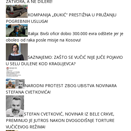
ZATVORA, A NE DILERE!
KOMPANIJA „ĐUKIĆ“ PRESTIŽNA U PRUŽANJU
POGREBNIH USLUGA!
Italija: Bivši oficir dobio 300.000 evra odštete jer je
oboleo od raka posle misije na Kosovu!
SAZNAJEMO: ZAŠTO SE VUČIĆ NIJE JUČE POJAVIO
U SELU DULENE KOD KRAGUJEVCA?
NARODNI PROTEST ZBOG UBISTVA NOVINARA
STEFANA CVETKOVIĆA!
STEFAN CVETKOVIĆ, NOVINAR IZ BELE CRKVE,
PREMINUO JE JUTROS NAKON DVOGODIŠNJE TORTURE
VUČIĆEVOG REŽIMA!