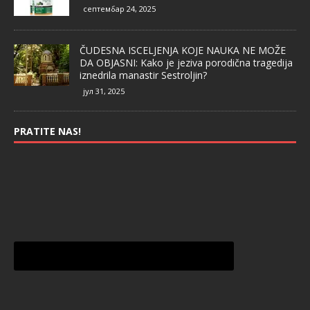
септембар 24, 2025
ČUDESNA ISCELJENJA KOJE NAUKA NE MOŽE
DA OBJASNI: Kako je jeziva porodična tragedija
iznedrila manastir Sestroljin?
јул 31, 2025
PRATITE NAS!