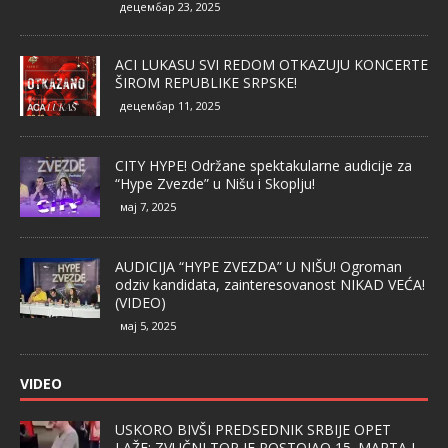
децембар 23, 2025
ACI LUKASU SVI REDOM OTKAZUJU KONCERTE
ŠIROM REPUBLIKE SRPSKE!
децембар 11, 2025
CITY HYPE! Održane spektakularne audicije za
“Hype Zvezde” u Nišu i Skoplju!
мај 7, 2025
AUDICIJA “HYPE ZVEZDA” U NIŠU! Ogroman
odziv kandidata, zainteresovanost NIKAD VEĆA!
(VIDEO)
мај 5, 2025
VIDEO
USKORO BIVŠI PREDSEDNIK SRBIJE OPET
LAŽE: ZVUČNI TOP JE POSTOJAO 15. MARTA I