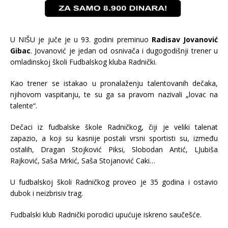
U NIŠU je juče je u 93. godini preminuo
Radisav Jovanović
Gibac
. Jovanović je jedan od osnivača i dugogodišnji trener u
omladinskoj školi Fudbalskog kluba Radnički.
Kao trener se istakao u pronalaženju talentovanih dečaka,
njihovom vaspitanju, te su ga sa pravom nazivali „lovac na
talente“.
Dečaci iz fudbalske škole Radničkog, čiji je veliki talenat
zapazio, a koji su kasnije postali vrsni sportisti su, između
ostalih, Dragan Stojković Piksi, Slobodan Antić, LJubiša
Rajković, Saša Mrkić, Saša Stojanović Caki…
U fudbalskoj školi Radničkog proveo je 35 godina i ostavio
dubok i neizbrisiv trag.
Fudbalski klub Radnički porodici upućuje iskreno saučešće.