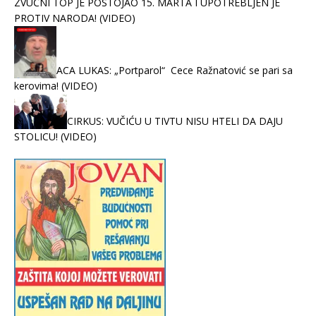
ZVUČNI TOP JE POSTOJAO 15. MARTA I UPOTREBLJEN JE
PROTIV NARODA! (VIDEO)
ACA LUKAS: „Portparol“ Cece Ražnatović se pari sa
kerovima! (VIDEO)
CIRKUS: VUČIĆU U TIVTU NISU HTELI DA DAJU
STOLICU! (VIDEO)