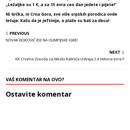
„Ležaljke su 1 €, a sa 15 evra ceo dan jedete i pijete!“
Ni Grčka, ni Crna Gora, sve više srpskih porodica ovde
letuje: Kažu da je jeftinije, a plaže su baš za decu!
PREVIOUS
NOVAK ĐOKOVIĆ IDE NA OLIMPIJSKE IGRE!
NEXT
KK Crvena Zvezda za Nikolu Kalinića izdvaja 2.4 miliona evra?!
VAŠ KOMENTAR NA OVO?
Ostavite komentar