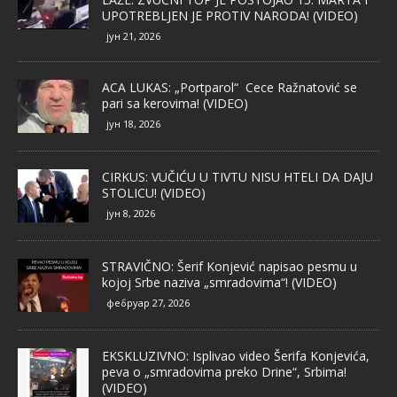
UPOTREBLJEN JE PROTIV NARODA! (VIDEO)
јун 21, 2026
ACA LUKAS: „Portparol“ Cece Ražnatović se
pari sa kerovima! (VIDEO)
јун 18, 2026
CIRKUS: VUČIĆU U TIVTU NISU HTELI DA DAJU
STOLICU! (VIDEO)
јун 8, 2026
STRAVIČNO: Šerif Konjević napisao pesmu u
kojoj Srbe naziva „smradovima“! (VIDEO)
фебруар 27, 2026
EKSKLUZIVNO: Isplivao video Šerifa Konjevića,
peva o „smradovima preko Drine“, Srbima!
(VIDEO)