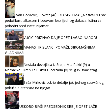
Ivan Đorđević, Pokret JAČI OD SISTEMA: „Nazivali su me
pedofilom, alkosom i lopovom bez ijednog dokaza. Istina će
pobediti pred institucijama!“
VUČIČ PRIZNAO DA JE OPET LAGAO NAROD!
MANASTIR SLANCI POMAŽE SIROMAŠNIMA I
GLADNIMA!
Nestala devojčica iz Srbije Mia Rakić (9) u
Nemačkoj: Krenula u školu i od tada joj se gubi svaki trag!
Saša Mirković otkrio detalje još jednog stravičnog
pokušaja atentata na njega!
USKORO BIVŠI PREDSEDNIK SRBIJE OPET LAŽE: