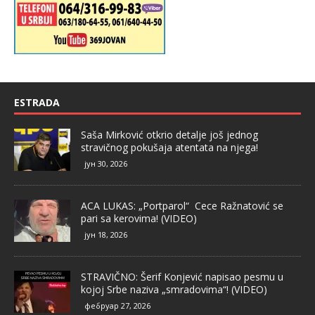
ESTRADA
Saša Mirković otkrio detalje još jednog
stravičnog pokušaja atentata na njega!
јун 30, 2026
ACA LUKAS: „Portparol“ Cece Ražnatović se
pari sa kerovima! (VIDEO)
јун 18, 2026
STRAVIČNO: Šerif Konjević napisao pesmu u
kojoj Srbe naziva „smradovima“! (VIDEO)
фебруар 27, 2026