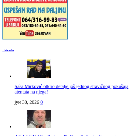
Estrada
Saša Mirković otkrio detalje još jednog stravičnog pokušaja
atentata na njega!
јун 30, 2026
0