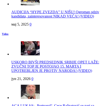
AUDICIJA “HYPE ZVEZDA” U NIŠU! Ogroman odziv
kandidata, zainteresovanost NIKAD VEĆA! (VIDEO)
мај 5, 2025
0
Video
USKORO BIVŠI PREDSEDNIK SRBIJE OPET LAŽE:
ZVUČNI TOP JE POSTOJAO 15. MARTA I
UPOTREBLJEN JE PROTIV NARODA! (VIDEO)
јун 21, 2026
0
ACA LUKAS: „Portparol“ Cece Ražnatović se pari sa