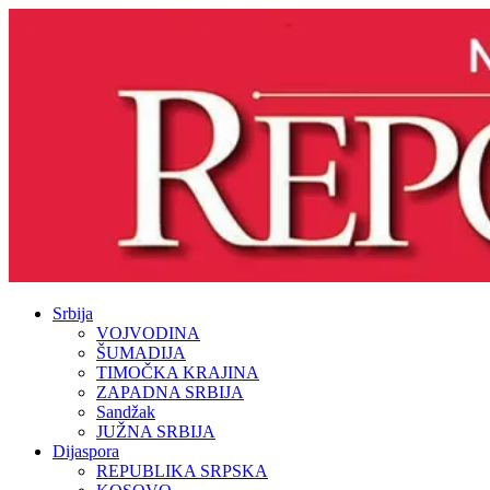
Srbija
VOJVODINA
ŠUMADIJA
TIMOČKA KRAJINA
ZAPADNA SRBIJA
Sandžak
JUŽNA SRBIJA
Dijaspora
REPUBLIKA SRPSKA