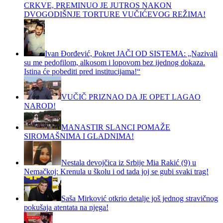
CRKVE, PREMINUO JE JUTROS NAKON
DVOGODIŠNJE TORTURE VUČIĆEVOG REŽIMA!
Ivan Đorđević, Pokret JAČI OD SISTEMA: „Nazivali
su me pedofilom, alkosom i lopovom bez ijednog dokaza.
Istina će pobediti pred institucijama!“
VUČIČ PRIZNAO DA JE OPET LAGAO
NAROD!
MANASTIR SLANCI POMAŽE
SIROMAŠNIMA I GLADNIMA!
Nestala devojčica iz Srbije Mia Rakić (9) u
Nemačkoj: Krenula u školu i od tada joj se gubi svaki trag!
Saša Mirković otkrio detalje još jednog stravičnog
pokušaja atentata na njega!