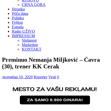
KOSOVO
CRNA GORA
Hronika
Priča dana
Politika
Feljton
Estrada
Radio UŽIVO
IMPRESSUM
Slušanost
Marketing
KONTAKT
Preminuo Nemanja Miljković – Ćavra
(30), trener KK Cerak
децембар 10, 2020
Reporter
Vesti
0