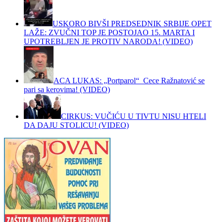
USKORO BIVŠI PREDSEDNIK SRBIJE OPET
LAŽE: ZVUČNI TOP JE POSTOJAO 15. MARTA I
UPOTREBLJEN JE PROTIV NARODA! (VIDEO)
ACA LUKAS: „Portparol“ Cece Ražnatović se
pari sa kerovima! (VIDEO)
CIRKUS: VUČIĆU U TIVTU NISU HTELI
DA DAJU STOLICU! (VIDEO)