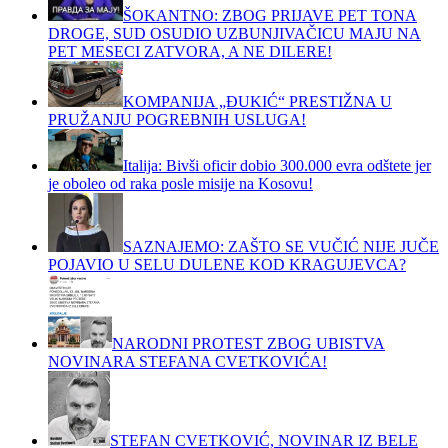
ŠOKANTNO: ZBOG PRIJAVE PET TONA
DROGE, SUD OSUDIO UZBUNJIVAČICU MAJU NA
PET MESECI ZATVORA, A NE DILERE!
KOMPANIJA „ĐUKIĆ“ PRESTIŽNA U
PRUŽANJU POGREBNIH USLUGA!
Italija: Bivši oficir dobio 300.000 evra odštete jer
je oboleo od raka posle misije na Kosovu!
SAZNAJEMO: ZAŠTO SE VUČIĆ NIJE JUČE
POJAVIO U SELU DULENE KOD KRAGUJEVCA?
NARODNI PROTEST ZBOG UBISTVA
NOVINARA STEFANA CVETKOVIĆA!
STEFAN CVETKOVIĆ, NOVINAR IZ BELE