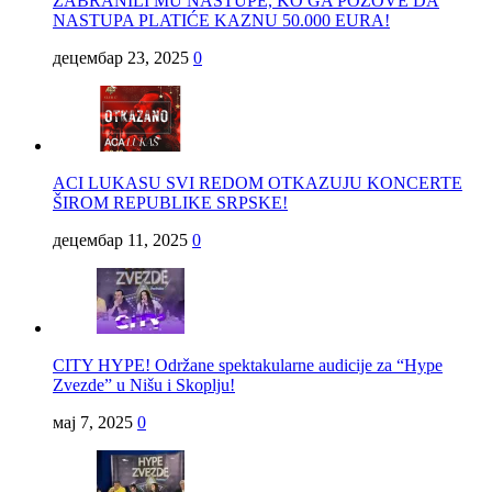
ZABRANILI MU NASTUPE, KO GA POZOVE DA
NASTUPA PLATIĆE KAZNU 50.000 EURA!
децембар 23, 2025
0
ACI LUKASU SVI REDOM OTKAZUJU KONCERTE
ŠIROM REPUBLIKE SRPSKE!
децембар 11, 2025
0
CITY HYPE! Održane spektakularne audicije za “Hype
Zvezde” u Nišu i Skoplju!
мај 7, 2025
0