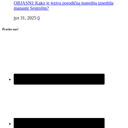
OBJASNI: Kako je jeziva porodična tragedija iznedrila
manastir Sestroljin?
јул 31, 2025
0
Pratite nas!