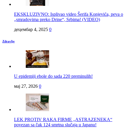
EKSKLUZIVNO: Isplivao video Šerifa Konjevića, peva o
„smradovima preko Drine“, Srbima! (VIDEO)
децембар 4, 2025
0
Zdravlje
U epidemiji ebole do sada 220 preminulih!
мај 27, 2026
0
LEK PROTIV RAKA FIRME „ASTRAZENEKA“
povezan sa čak 124 smrtna slučaja u Japanu!