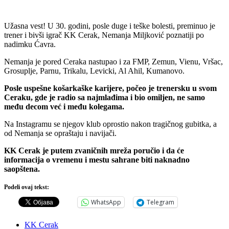
Užasna vest! U 30. godini, posle duge i teške bolesti, preminuo je
trener i bivši igrač KK Cerak, Nemanja Miljković poznatiji po
nadimku Ćavra.
Nemanja je pored Ceraka nastupao i za FMP, Zemun, Vienu, Vršac,
Grosuplje, Parnu, Trikalu, Levicki, Al Ahil, Kumanovo.
Posle uspešne košarkaške karijere, počeo je trenersku u svom
Ceraku, gde je radio sa najmlađima i bio omiljen, ne samo
među decom već i među kolegama.
Na Instagramu se njegov klub oprostio nakon tragičnog gubitka, a
od Nemanja se opraštaju i navijači.
KK Cerak je putem zvaničnih mreža poručio i da će
informacija o vremenu i mestu sahrane biti naknadno
saopštena.
Podeli ovaj tekst:
WhatsApp
Telegram
KK Cerak