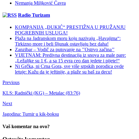
Nemanja Miljković Ćavra
Radio Turizam
KOMPANIJA „ĐUKIĆ“ PRESTIŽNA U PRUŽANJU
POGREBNIH USLUGA!
Plaža na Jadranskom moru koju nazivaju „Havajima“:
Tirkizno more i beli šljunak ostavljaju bez daha!
Zanzibar – Vodič za putovanje na ’’Ostrvo začina’’
VIJETNAM: Predivna destinacija iz snova za male pare:
„Ležaljke su 1 €, a sa 15 evra ceo dan jedete i pijete!“
Ni Grčka, ni Crna Gora, sve više srpskih porodica ovde
letuje: Kažu da je jeftinije, a plaže su baš za decu!
Previous
KLS: Radnički (KG) – Metalac (83:76)
Next
Jagodina: Turnir u kik-boksu
Vaš komentar na ovo?