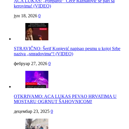
ACA LUKAS: „Portparol“ Cece Ražnatović se pari sa
kerovima! (VIDEO)
јун 18, 2026
0
STRAVIČNO: Šerif Konjević napisao pesmu u kojoj Srbe
naziva „smradovima“! (VIDEO)
фебруар 27, 2026
0
OTKRIVAMO: ACA LUKAS PEVAO HRVATIMA U
MOSTARU OGRNUT ŠAHOVNICOM!
децембар 23, 2025
0