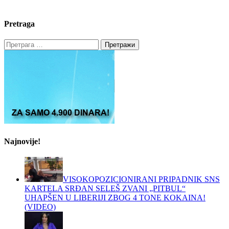
Pretraga
Претрага
за:
Najnovije!
VISOKOPOZICIONIRANI PRIPADNIK SNS
KARTELA SRĐAN SELEŠ ZVANI „PITBUL“
UHAPŠEN U LIBERIJI ZBOG 4 TONE KOKAINA!
(VIDEO)