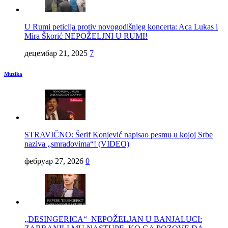
U Rumi peticija protiv novogodišnjeg koncerta: Aca Lukas i
Mira Škorić NEPOŽELJNI U RUMI!
децембар 21, 2025
7
Muzika
STRAVIČNO: Šerif Konjević napisao pesmu u kojoj Srbe
naziva „smradovima“! (VIDEO)
фебруар 27, 2026
0
„DESINGERICA“ NEPOŽELJAN U BANJALUCI: