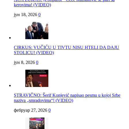
kerovima! (VIDEO)
јун 18, 2026
0
CIRKUS: VUČIĆU U TIVTU NISU HTELI DA DAJU
STOLICU! (VIDEO)
јун 8, 2026
0
STRAVIČNO: Šerif Konjević napisao pesmu u kojoj Srbe
naziva „smradovima“! (VIDEO)
фебруар 27, 2026
0