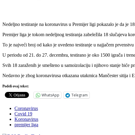
Nedeljno testiranje na koronavirus u Premijer ligi pokazalo je da je 1
Premijer liga je tokom nedeljnog testiranja zabeležila 18 slučajeva ko
To je najveći broj od kako je uvedeno testiranje u najjačem prvenstvu
U periodu od 21. do 27. decembra, testirano je oko 1500 igrača i tren
Svih 18 zaraženih je smešteno u samoizolaciju i njihovo stanje biće pra
Nedavno je zbog koronavirusa otkazana utakmica Mančester sitija i Eve
Podeli ovaj tekst:
WhatsApp
Telegram
Coronavirus
Covid 19
Koronavirus
premijer liga