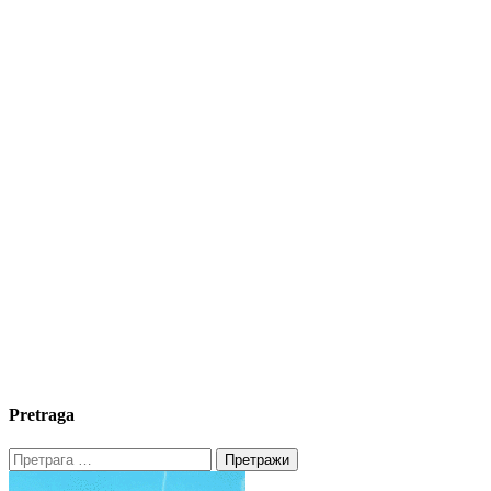
Pretraga
Претрага
за: