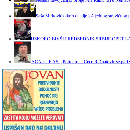
Nestala devojčica iz Srbije Mia Rakić (9) u Nemačko
Saša Mirković otkrio detalje još jednog stravičnog 
USKORO BIVŠI PREDSEDNIK SRBIJE OPET LA
ACA LUKAS: „Portparol“ Cece Ražnatović se pari 