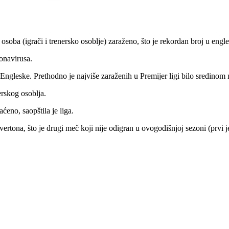
8 osoba (igrači i trenersko osoblje) zaraženo, što je rekordan broj u en
ronavirusa.
 Engleske. Prethodno je najviše zaraženih u Premijer ligi bilo sredino
erskog osoblja.
ćeno, saopštila je liga.
rtona, što je drugi meč koji nije odigran u ovogodišnjoj sezoni (prvi 