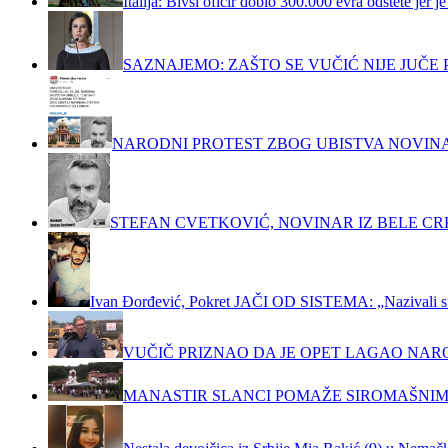
Italija: Bivši oficir dobio 300.000 evra odštete jer
SAZNAJEMO: ZAŠTO SE VUČIĆ NIJE JUČ
NARODNI PROTEST ZBOG UBISTVA NOVIN
STEFAN CVETKOVIĆ, NOVINAR IZ BELE C
Ivan Đorđević, Pokret JAČI OD SISTEMA: „Nazivali su m
VUČIČ PRIZNAO DA JE OPET LAGAO NAR
MANASTIR SLANCI POMAŽE SIROMAŠNIM