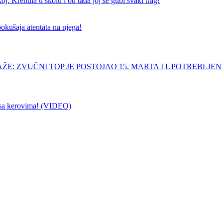
j: Krenula u školu i od tada joj se gubi svaki trag!
pokušaja atentata na njega!
ŽE: ZVUČNI TOP JE POSTOJAO 15. MARTA I UPOTREBLJEN
sa kerovima! (VIDEO)