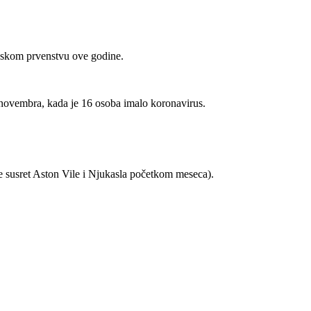
gleskom prvenstvu ove godine.
m novembra, kada je 16 osoba imalo koronavirus.
je susret Aston Vile i Njukasla početkom meseca).