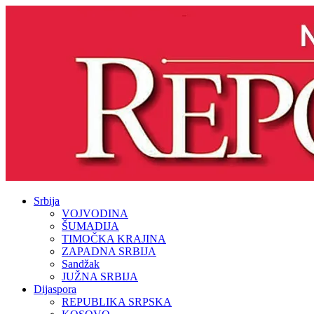
Srbija
VOJVODINA
ŠUMADIJA
TIMOČKA KRAJINA
ZAPADNA SRBIJA
Sandžak
JUŽNA SRBIJA
Dijaspora
REPUBLIKA SRPSKA