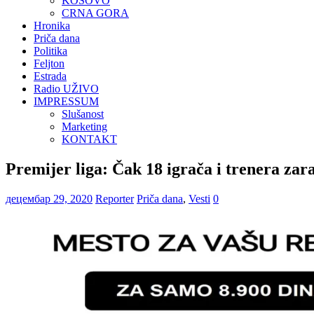
KOSOVO
CRNA GORA
Hronika
Priča dana
Politika
Feljton
Estrada
Radio UŽIVO
IMPRESSUM
Slušanost
Marketing
KONTAKT
Premijer liga: Čak 18 igrača i trenera za
децембар 29, 2020
Reporter
Priča dana
,
Vesti
0