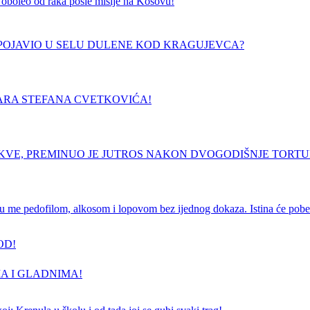
 je oboleo od raka posle misije na Kosovu!
E POJAVIO U SELU DULENE KOD KRAGUJEVCA?
ARA STEFANA CVETKOVIĆA!
RKVE, PREMINUO JE JUTROS NAKON DVOGODIŠNJE TORT
e pedofilom, alkosom i lopovom bez ijednog dokaza. Istina će pobedi
OD!
A I GLADNIMA!