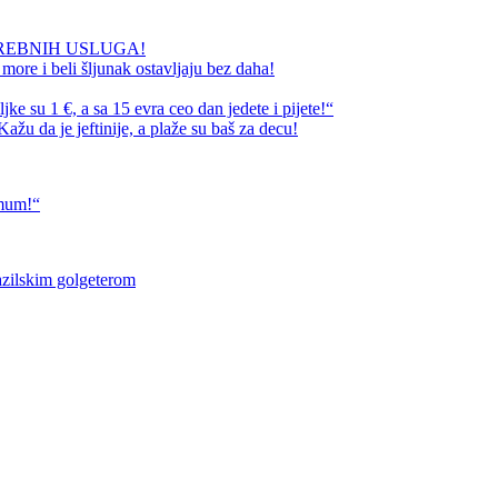
REBNIH USLUGA!
ore i beli šljunak ostavljaju bez daha!
e su 1 €, a sa 15 evra ceo dan jedete i pijete!“
ažu da je jeftinije, a plaže su baš za decu!
imum!“
razilskim golgeterom