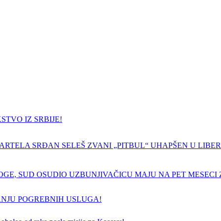
TVO IZ SRBIJE!
ARTELA SRĐAN SELEŠ ZVANI „PITBUL“ UHAPŠEN U LIBERI
GE, SUD OSUDIO UZBUNJIVAČICU MAJU NA PET MESECI Z
ANJU POGREBNIH USLUGA!