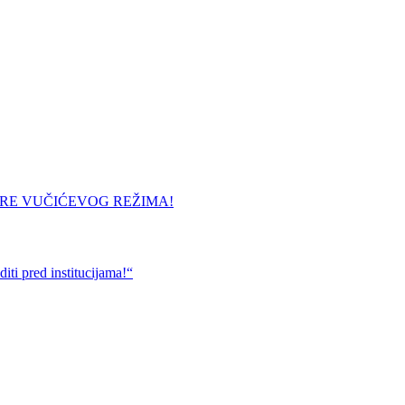
URE VUČIĆEVOG REŽIMA!
ti pred institucijama!“