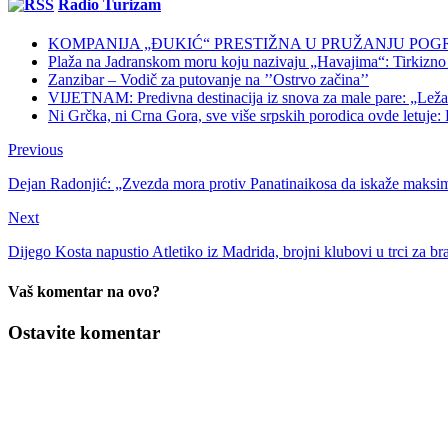
Radio Turizam
KOMPANIJA „ĐUKIĆ“ PRESTIŽNA U PRUŽANJU POG
Plaža na Jadranskom moru koju nazivaju „Havajima“: Tirkizno m
Zanzibar – Vodič za putovanje na ’’Ostrvo začina’’
VIJETNAM: Predivna destinacija iz snova za male pare: „Ležaljk
Ni Grčka, ni Crna Gora, sve više srpskih porodica ovde letuje: K
Previous
Dejan Radonjić: „Zvezda mora protiv Panatinaikosa da iskaže maks
Next
Dijego Kosta napustio Atletiko iz Madrida, brojni klubovi u trci za b
Vaš komentar na ovo?
Ostavite komentar