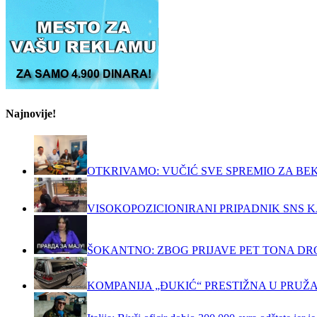
Najnovije!
OTKRIVAMO: VUČIĆ SVE SPREMIO ZA BEKS
VISOKOPOZICIONIRANI PRIPADNIK SNS K
ŠOKANTNO: ZBOG PRIJAVE PET TONA DRO
KOMPANIJA „ĐUKIĆ“ PRESTIŽNA U PRUŽ