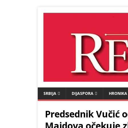
SRBIJA
DIJASPORA
HRONIKA
Predsednik Vučić o
Majdova očekuje zl