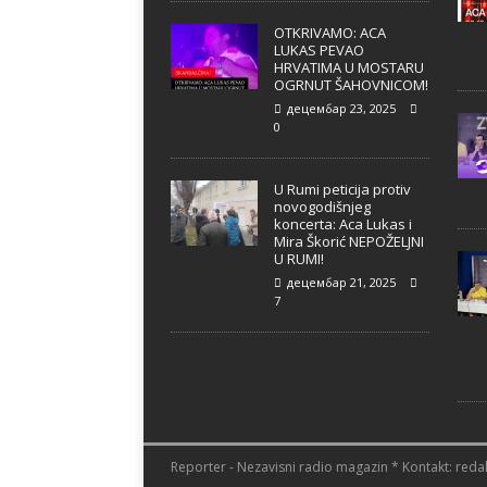
OTKRIVAMO: ACA
LUKAS PEVAO
HRVATIMA U MOSTARU
OGRNUT ŠAHOVNICOM!
децембар 23, 2025
0
U Rumi peticija protiv
novogodišnjeg
koncerta: Aca Lukas i
Mira Škorić NEPOŽELJNI
U RUMI!
децембар 21, 2025
7
Reporter - Nezavisni radio magazin * Kontakt: redak