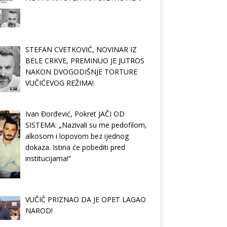
STEFAN CVETKOVIĆ, NOVINAR IZ
BELE CRKVE, PREMINUO JE JUTROS
NAKON DVOGODIŠNJE TORTURE
VUČIĆEVOG REŽIMA!
Ivan Đorđević, Pokret JAČI OD
SISTEMA: „Nazivali su me pedofilom,
alkosom i lopovom bez ijednog
dokaza. Istina će pobediti pred
institucijama!“
VUČIČ PRIZNAO DA JE OPET LAGAO
NAROD!