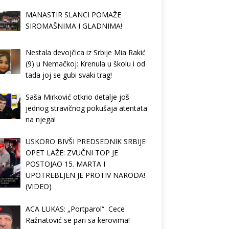
MANASTIR SLANCI POMAŽE
SIROMAŠNIMA I GLADNIMA!
Nestala devojčica iz Srbije Mia Rakić
(9) u Nemačkoj: Krenula u školu i od
tada joj se gubi svaki trag!
Saša Mirković otkrio detalje još
jednog stravičnog pokušaja atentata
na njega!
USKORO BIVŠI PREDSEDNIK SRBIJE
OPET LAŽE: ZVUČNI TOP JE
POSTOJAO 15. MARTA I
UPOTREBLJEN JE PROTIV NARODA!
(VIDEO)
ACA LUKAS: „Portparol“ Cece
Ražnatović se pari sa kerovima!