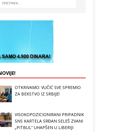
OVIJE!
OTKRIVAMO: VUČIĆ SVE SPREMIO
ZA BEKSTVO IZ SRBIJE!
VISOKOPOZICIONIRANI PRIPADNIK
SNS KARTELA SRĐAN SELEŠ ZVANI
„PITBUL“ UHAPŠEN U LIBERIJI