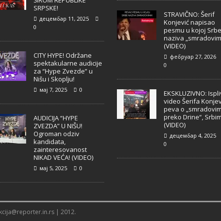
ŠIROM REPUBLIKE
SRPSKE!
STRAVIČNO: Šerif
децембар 11, 2025
Konjević napisao
0
pesmu u kojoj Srb
naziva „smradovim
(VIDEO)
CITY HYPE! Održane
фебруар 27, 2026
spektakularne audicije
0
za “Hype Zvezde” u
Nišu i Skoplju!
мај 7, 2025
0
EKSKLUZIVNO: Ispl
video Šerifa Konjev
peva o „smradovi
preko Drine“, Srbi
AUDICIJA “HYPE
(VIDEO)
ZVEZDA” U NIŠU!
Ogroman odziv
децембар 4, 2025
kandidata,
0
zainteresovanost
NIKAD VEĆA! (VIDEO)
мај 5, 2025
0
cija@reporter.in.rs | 2012.