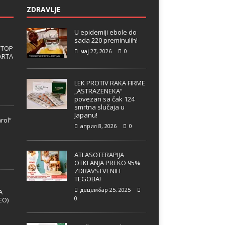
ZDRAVLJE
U epidemiji ebole do
sada 220 preminulih!
 TOP
мај 27, 2026
0
ARTA
LEK PROTIV RAKA FIRME
„ASTRAZENEKA“
povezan sa čak 124
smrtna slučaja u
Japanu!
rol“
април 8, 2026
0
e
ATLASOTERAPIJA
OTKLANJA PREKO 95%
ZDRAVSTVENIH
TEGOBA!
децембар 25, 2025
A
0
EO)