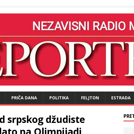
PRIČA DANA
POLITIKA
FELJTON
ESTRADA
d srpskog džudiste
PRE
ato na Olimpijadi