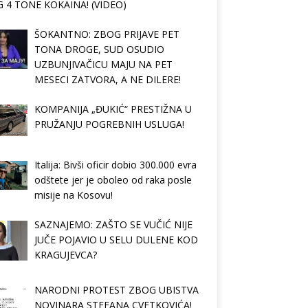
 4 TONE KOKAINA! (VIDEO)
ŠOKANTNO: ZBOG PRIJAVE PET
TONA DROGE, SUD OSUDIO
UZBUNJIVAČICU MAJU NA PET
MESECI ZATVORA, A NE DILERE!
KOMPANIJA „ĐUKIĆ“ PRESTIŽNA U
PRUŽANJU POGREBNIH USLUGA!
Italija: Bivši oficir dobio 300.000 evra
odštete jer je oboleo od raka posle
misije na Kosovu!
SAZNAJEMO: ZAŠTO SE VUČIĆ NIJE
JUČE POJAVIO U SELU DULENE KOD
KRAGUJEVCA?
NARODNI PROTEST ZBOG UBISTVA
NOVINARA STEFANA CVETKOVIĆA!