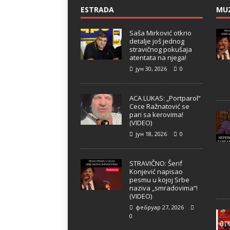
ESTRADA
MU
Saša Mirković otkrio
detalje još jednog
stravičnog pokušaja
atentata na njega!
јун 30, 2026
0
ACA LUKAS: „Portparol“
Cece Ražnatović se
pari sa kerovima!
(VIDEO)
јун 18, 2026
0
STRAVIČNO: Šerif
Konjević napisao
pesmu u kojoj Srbe
naziva „smradovima“!
(VIDEO)
фебруар 27, 2026
0