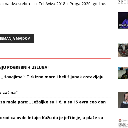
ZBOG
ima dva srebra – iz Tel Aviva 2018. i Praga 2020. godine.
NEMANJA MAJDOV
NJU POGREBNIH USLUGA!
Havajima“: Tirkizno more i beli šljunak ostavljaju
 začina’’
za male pare: „Ležaljke su 1 €, a sa 15 evra ceo dan
orodica ovde letuje: Kažu da je jeftinije, a plaže su