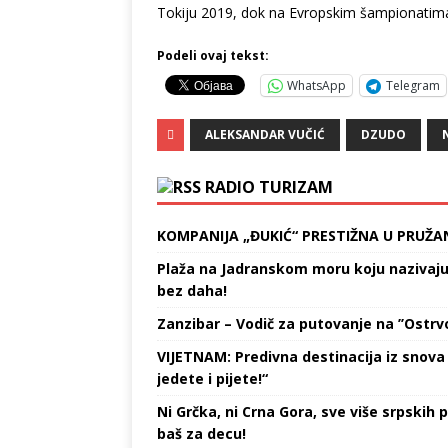
Tokiju 2019, dok na Evropskim šampionatima 
Podeli ovaj tekst:
WhatsApp
Telegram
ALEKSANDAR VUČIĆ
DZUDO
RADIO TURIZAM
KOMPANIJA „ĐUKIĆ“ PRESTIŽNA U PRUŽA
Plaža na Jadranskom moru koju nazivaju „
bez daha!
Zanzibar – Vodič za putovanje na ’’Ostrvo
VIJETNAM: Predivna destinacija iz snova 
jedete i pijete!“
Ni Grčka, ni Crna Gora, sve više srpskih p
baš za decu!