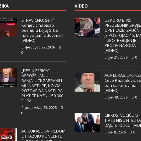
ZIKA
VIDEO
STRAVIČNO: Šerif
USKORO BIVŠI
Konjević napisao
PREDSEDNIK SRBIJE
pesmu u kojoj Srbe
OPET LAŽE: ZVUČNI
naziva „smradovima“!
JE POSTOJAO 15. M
(VIDEO)
I UPOTREBLJEN JE
PROTIV NARODA!
фебруар 27, 2026
(VIDEO)
0
јун 21, 2026
0
„DESINGERICA“
ACA LUKAS: „Portpa
NEPOŽELJAN U
Cece Ražnatović s
BANJALUCI: ZABRANILI
pari sa kerovima!
MU NASTUPE, KO GA
(VIDEO)
POZOVE DA NASTUPA
PLATIĆE KAZNU 50.000
јун 18, 2026
0
EURA!
децембар 23, 2025
0
CIRKUS: VUČIĆU U
TIVTU NISU HTELI D
DAJU STOLICU! (VID
ACI LUKASU SVI REDOM
јун 8, 2026
0
OTKAZUJU KONCERTE