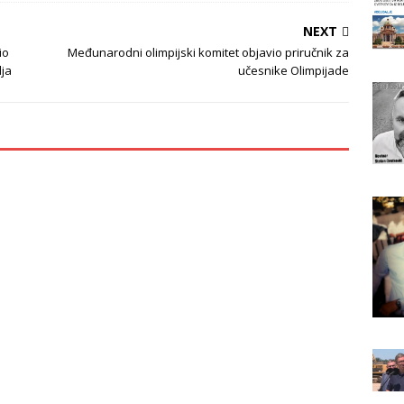
NEXT
io
Međunarodni olimpijski komitet objavio priručnik za
lja
učesnike Olimpijade