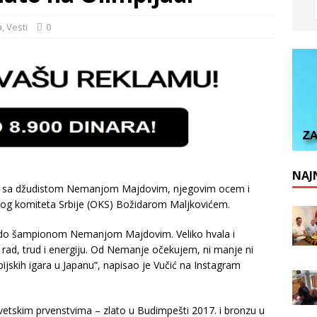
a
,
Vesti
0
NAJN
 se sa džudistom Nemanjom Majdovim, njegovim ocem i
og komiteta Srbije (OKS) Božidarom Maljkovićem.
žudo šampionom Nemanjom Majdovim. Veliko hvala i
ad, trud i energiju. Od Nemanje očekujem, ni manje ni
pijskih igara u Japanu”, napisao je Vučić na Instagram
etskim prvenstvima – zlato u Budimpešti 2017. i bronzu u