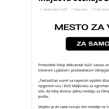
фебруар 4, 2021
Reporter
Priča dan
Predsednik Srbije Aleksandar Vučić sastao
trenerom Ljubišom i predsednikom Olimpijsk
„Fantastičan susret sa najvećim srpskim d
njegovom ocu i Boži Maljkoviću za ogroman r
više, da Srbiji donese zlatnu medalju sa Olim
profilu.
Majdov je do sada osvojio dve medalje na Sv