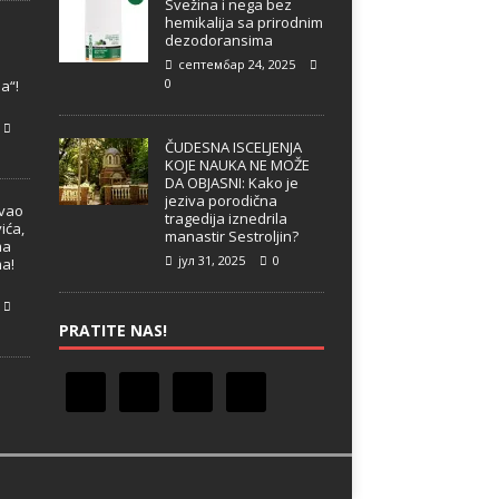
Svežina i nega bez
hemikalija sa prirodnim
dezodoransima
септембар 24, 2025
e
0
a“!
ČUDESNA ISCELJENJA
KOJE NAUKA NE MOŽE
DA OBJASNI: Kako je
jeziva porodična
ivao
tragedija iznedrila
ića,
manastir Sestroljin?
ma
јул 31, 2025
0
ma!
PRATITE NAS!