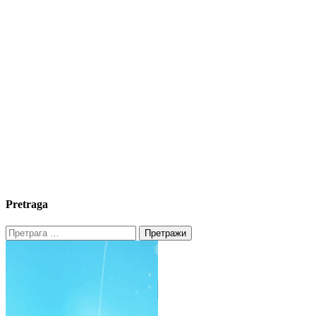
Pretraga
Претрага
за: