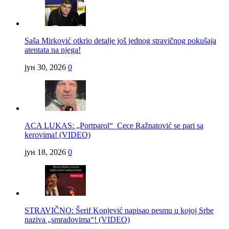
Saša Mirković otkrio detalje još jednog stravičnog pokušaja
atentata na njega!
јун 30, 2026
0
ACA LUKAS: „Portparol“ Cece Ražnatović se pari sa
kerovima! (VIDEO)
јун 18, 2026
0
STRAVIČNO: Šerif Konjević napisao pesmu u kojoj Srbe
naziva „smradovima“! (VIDEO)