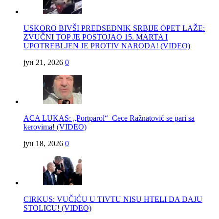
USKORO BIVŠI PREDSEDNIK SRBIJE OPET LAŽE:
ZVUČNI TOP JE POSTOJAO 15. MARTA I
UPOTREBLJEN JE PROTIV NARODA! (VIDEO)
јун 21, 2026
0
ACA LUKAS: „Portparol“ Cece Ražnatović se pari sa
kerovima! (VIDEO)
јун 18, 2026
0
CIRKUS: VUČIĆU U TIVTU NISU HTELI DA DAJU
STOLICU! (VIDEO)