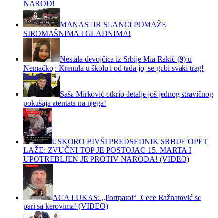
NAROD!
MANASTIR SLANCI POMAŽE
SIROMAŠNIMA I GLADNIMA!
Nestala devojčica iz Srbije Mia Rakić (9) u
Nemačkoj: Krenula u školu i od tada joj se gubi svaki trag!
Saša Mirković otkrio detalje još jednog stravičnog
pokušaja atentata na njega!
USKORO BIVŠI PREDSEDNIK SRBIJE OPET
LAŽE: ZVUČNI TOP JE POSTOJAO 15. MARTA I
UPOTREBLJEN JE PROTIV NARODA! (VIDEO)
ACA LUKAS: „Portparol“ Cece Ražnatović se
pari sa kerovima! (VIDEO)