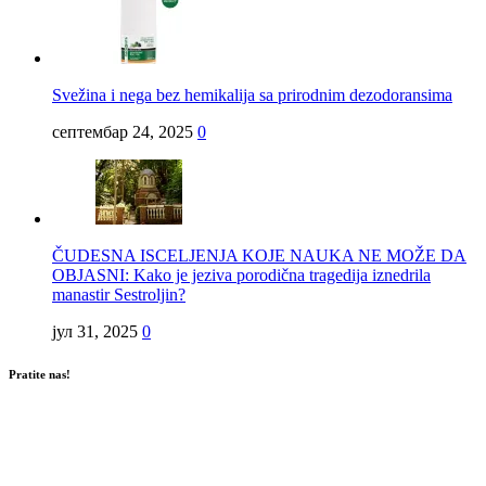
Svežina i nega bez hemikalija sa prirodnim dezodoransima
септембар 24, 2025
0
ČUDESNA ISCELJENJA KOJE NAUKA NE MOŽE DA
OBJASNI: Kako je jeziva porodična tragedija iznedrila
manastir Sestroljin?
јул 31, 2025
0
Pratite nas!