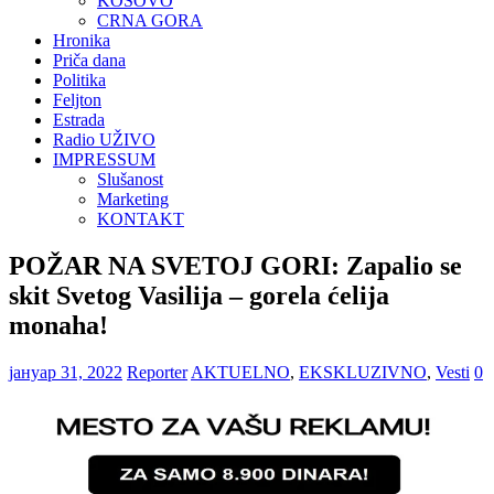
KOSOVO
CRNA GORA
Hronika
Priča dana
Politika
Feljton
Estrada
Radio UŽIVO
IMPRESSUM
Slušanost
Marketing
KONTAKT
POŽAR NA SVETOJ GORI: Zapalio se
skit Svetog Vasilija – gorela ćelija
monaha!
јануар 31, 2022
Reporter
AKTUELNO
,
EKSKLUZIVNO
,
Vesti
0