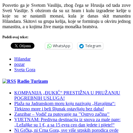
Posvetio ga je Svetom Vasiliju, zbog čega se Hrusija od tada zove
Sveti Vasilije. S obzirom da su uz hram i kulu izgrađene kelije u
koje su se nastanili monasi, kula je danas skit manastira
Hilandara. Skitovi su grupa kelija, koje se formiraju u okviru jednog
manastira, a u kojima žive manja monaška bratstva.
Podeli ovaj tekst:
WhatsApp
Telegram
Hilandar
pozar
Sveta Gora
Radio Turizam
KOMPANIJA „ĐUKIĆ“ PRESTIŽNA U PRUŽANJU
POGREBNIH USLUGA!
Plaža na Jadranskom moru koju nazivaju „Havajima“:
Tirkizno more i beli šljunak ostavljaju bez daha!
Zanzibar – Vodič za putovanje na ’’Ostrvo začina’’
VIJETNAM: Predivna destinacija iz snova za male pare:
„Ležaljke su 1 €, a sa 15 evra ceo dan jedete i pijete!“
Ni Grčka, ni Crna Gora, sve više srpskih porodica ovde