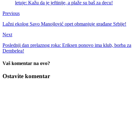
letuje: Kažu da je jeftinije, a plaže su baš za decu!
Previous
Lažni ekolog Savo Manojlović opet obmanjuje građane Srbije!
Next
Poslednji dan prelaznog roka: Eriksen ponovo ima klub, borba za
Dembelea!
Vaš komentar na ovo?
Ostavite komentar