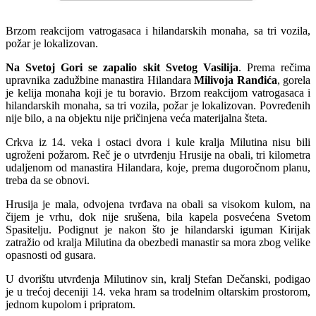
Brzom reakcijom vatrogasaca i hilandarskih monaha, sa tri vozila,
požar je lokalizovan.
Na Svetoj Gori se zapalio skit Svetog Vasilija
. Prema rečima
upravnika zadužbine manastira Hilandara
Milivoja Ranđića
, gorela
je kelija monaha koji je tu boravio. Brzom reakcijom vatrogasaca i
hilandarskih monaha, sa tri vozila, požar je lokalizovan. Povređenih
nije bilo, a na objektu nije pričinjena veća materijalna šteta.
Crkva iz 14. veka i ostaci dvora i kule kralja Milutina nisu bili
ugroženi požarom. Reč je o utvrđenju Hrusije na obali, tri kilometra
udaljenom od manastira Hilandara, koje, prema dugoročnom planu,
treba da se obnovi.
Hrusija je mala, odvojena tvrđava na obali sa visokom kulom, na
čijem je vrhu, dok nije srušena, bila kapela posvećena Svetom
Spasitelju. Podignut je nakon što je hilandarski iguman Kirijak
zatražio od kralja Milutina da obezbedi manastir sa mora zbog velike
opasnosti od gusara.
U dvorištu utvrđenja Milutinov sin, kralj Stefan Dečanski, podigao
je u trećoj deceniji 14. veka hram sa trodelnim oltarskim prostorom,
jednom kupolom i pripratom.