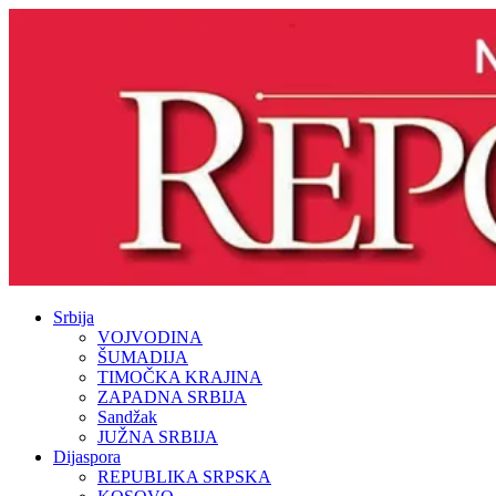
Srbija
VOJVODINA
ŠUMADIJA
TIMOČKA KRAJINA
ZAPADNA SRBIJA
Sandžak
JUŽNA SRBIJA
Dijaspora
REPUBLIKA SRPSKA