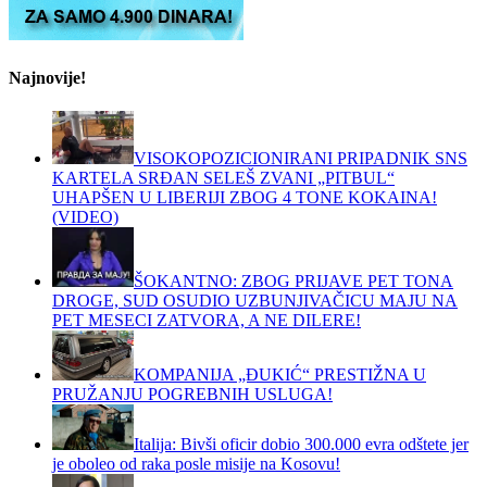
Najnovije!
VISOKOPOZICIONIRANI PRIPADNIK SNS
KARTELA SRĐAN SELEŠ ZVANI „PITBUL“
UHAPŠEN U LIBERIJI ZBOG 4 TONE KOKAINA!
(VIDEO)
ŠOKANTNO: ZBOG PRIJAVE PET TONA
DROGE, SUD OSUDIO UZBUNJIVAČICU MAJU NA
PET MESECI ZATVORA, A NE DILERE!
KOMPANIJA „ĐUKIĆ“ PRESTIŽNA U
PRUŽANJU POGREBNIH USLUGA!
Italija: Bivši oficir dobio 300.000 evra odštete jer
je oboleo od raka posle misije na Kosovu!