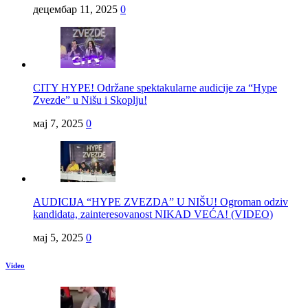
децембар 11, 2025
0
CITY HYPE! Održane spektakularne audicije za “Hype
Zvezde” u Nišu i Skoplju!
мај 7, 2025
0
AUDICIJA “HYPE ZVEZDA” U NIŠU! Ogroman odziv
kandidata, zainteresovanost NIKAD VEĆA! (VIDEO)
мај 5, 2025
0
Video