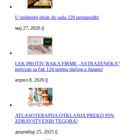
U epidemiji ebole do sada 220 preminulih!
мај 27, 2026
0
LEK PROTIV RAKA FIRME „ASTRAZENEKA“
povezan sa čak 124 smrtna slučaja u Japanu!
април 8, 2026
0
ATLASOTERAPIJA OTKLANJA PREKO 95%
ZDRAVSTVENIH TEGOBA!
децембар 25, 2025
0