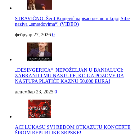
STRAVIČNO: Šerif Konjević napisao pesmu u kojoj Srbe
naziva „smradovima“! (VIDEO)
фебруар 27, 2026
0
„DESINGERICA“ NEPOŽELJAN U BANJALUCI:
ZABRANILI MU NASTUPE, KO GA POZOVE DA
NASTUPA PLATIĆE KAZNU 50.000 EURA!
децембар 23, 2025
0
ACI LUKASU SVI REDOM OTKAZUJU KONCERTE
ŠIROM REPUBLIKE SRPSKE!