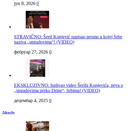
јун 8, 2026
0
STRAVIČNO: Šerif Konjević napisao pesmu u kojoj Srbe
naziva „smradovima“! (VIDEO)
фебруар 27, 2026
0
EKSKLUZIVNO: Isplivao video Šerifa Konjevića, peva o
„smradovima preko Drine“, Srbima! (VIDEO)
децембар 4, 2025
0
Zdravlje