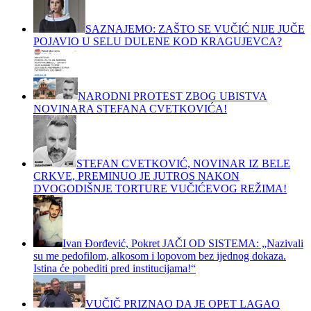
SAZNAJEMO: ZAŠTO SE VUČIĆ NIJE JUČE
POJAVIO U SELU DULENE KOD KRAGUJEVCA?
NARODNI PROTEST ZBOG UBISTVA
NOVINARA STEFANA CVETKOVIĆA!
STEFAN CVETKOVIĆ, NOVINAR IZ BELE
CRKVE, PREMINUO JE JUTROS NAKON
DVOGODIŠNJE TORTURE VUČIĆEVOG REŽIMA!
Ivan Đorđević, Pokret JAČI OD SISTEMA: „Nazivali
su me pedofilom, alkosom i lopovom bez ijednog dokaza.
Istina će pobediti pred institucijama!“
VUČIČ PRIZNAO DA JE OPET LAGAO