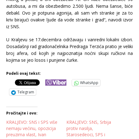
autobusa, a mi da obezbedimo 2.500 ljudi. Nema šanse, biće
debakl. Ovo je potpuna agonija, ali sam vrh stranke je za to
kriv birajući ovakve ljude da vode stranke i grad“, navodi izvor
iz SNS.
U Kraljevu se 17.decembra održavaju i vanredni lokalni izbori.
Dosadašnji rad gradonačelnika Predraga Terzića pratio je veliki
broj afera, od kojih je najpoznatija noćni skupi ručkovi na
kojima se jeo losos i punjene ćurke.
Podeli ovaj tekst:
WhatsApp
Telegram
Pročitajte i ovo:
KRALJEVO: SNS i SPS više
KRALJEVO: SNS, Srbija
nemaju većinu, opozicija
protiv nasilja,
preuzima vlast, Ivan
Starosedeoci, SPS i