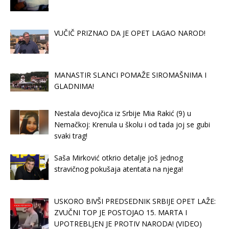
VUČIČ PRIZNAO DA JE OPET LAGAO NAROD!
MANASTIR SLANCI POMAŽE SIROMAŠNIMA I
GLADNIMA!
Nestala devojčica iz Srbije Mia Rakić (9) u
Nemačkoj: Krenula u školu i od tada joj se gubi
svaki trag!
Saša Mirković otkrio detalje još jednog
stravičnog pokušaja atentata na njega!
USKORO BIVŠI PREDSEDNIK SRBIJE OPET LAŽE:
ZVUČNI TOP JE POSTOJAO 15. MARTA I
UPOTREBLJEN JE PROTIV NARODA! (VIDEO)