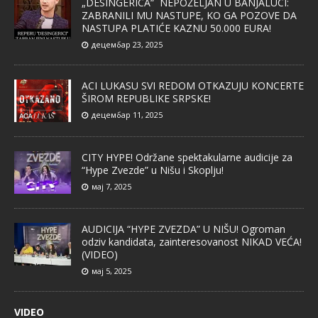
„DESINGERICA“ NEPOŽELJAN U BANJALUCI:
ZABRANILI MU NASTUPE, KO GA POZOVE DA
NASTUPA PLATIĆE KAZNU 50.000 EURA!
децембар 23, 2025
ACI LUKASU SVI REDOM OTKAZUJU KONCERTE
ŠIROM REPUBLIKE SRPSKE!
децембар 11, 2025
CITY HYPE! Održane spektakularne audicije za
“Hype Zvezde” u Nišu i Skoplju!
мај 7, 2025
AUDICIJA “HYPE ZVEZDA” U NIŠU! Ogroman
odziv kandidata, zainteresovanost NIKAD VEĆA!
(VIDEO)
мај 5, 2025
VIDEO