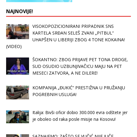
NAJNOVIJE!
VISOKOPOZICIONIRANI PRIPADNIK SNS
KARTELA SRĐAN SELEŠ ZVANI „PITBUL“
UHAPŠEN U LIBERIJI ZBOG 4 TONE KOKAINA!
(VIDEO)
ŠOKANTNO: ZBOG PRIJAVE PET TONA DROGE,
SUD OSUDIO UZBUNJIVAČICU MAJU NA PET
MESECI ZATVORA, A NE DILERE!
KOMPANIJA „ĐUKIĆ“ PRESTIŽNA U PRUŽANJU
POGREBNIH USLUGA!
Italija: Bivši oficir dobio 300.000 evra odštete jer
je oboleo od raka posle misije na Kosovu!
SAZNAJEMO: ZAŠTO SE VUČIĆ NIJE JUČE