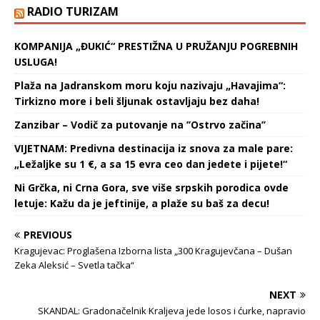
RADIO TURIZAM
KOMPANIJA „ĐUKIĆ“ PRESTIŽNA U PRUŽANJU POGREBNIH
USLUGA!
Plaža na Jadranskom moru koju nazivaju „Havajima“:
Tirkizno more i beli šljunak ostavljaju bez daha!
Zanzibar – Vodič za putovanje na ’’Ostrvo začina’’
VIJETNAM: Predivna destinacija iz snova za male pare:
„Ležaljke su 1 €, a sa 15 evra ceo dan jedete i pijete!“
Ni Grčka, ni Crna Gora, sve više srpskih porodica ovde
letuje: Kažu da je jeftinije, a plaže su baš za decu!
PREVIOUS
Kragujevac: Proglašena Izborna lista „300 Kragujevčana – Dušan
Zeka Aleksić – Svetla tačka“
NEXT
SKANDAL: Gradonačelnik Kraljeva jede losos i ćurke, napravio