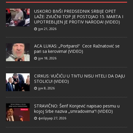
USKORO BIVŠI PREDSEDNIK SRBIJE OPET
LAŽE: ZVUČNI TOP JE POSTOJAO 15. MARTA I
UPOTREBLJEN JE PROTIV NARODA! (VIDEO)
јун 21, 2026
ACA LUKAS: „Portparol“ Cece Ražnatović se
pari sa kerovima! (VIDEO)
јун 18, 2026
CIRKUS: VUČIĆU U TIVTU NISU HTELI DA DAJU
STOLICU! (VIDEO)
јун 8, 2026
STRAVIČNO: Šerif Konjević napisao pesmu u
kojoj Srbe naziva „smradovima“! (VIDEO)
фебруар 27, 2026