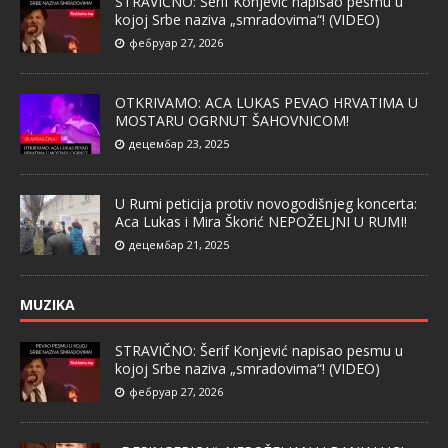
STRAVIČNO: Šerif Konjević napisao pesmu u
kojoj Srbe naziva „smradovima“! (VIDEO)
фебруар 27, 2026
OTKRIVAMO: ACA LUKAS PEVAO HRVATIMA U
MOSTARU OGRNUT ŠAHOVNICOM!
децембар 23, 2025
U Rumi peticija protiv novogodišnjeg koncerta:
Aca Lukas i Mira Škorić NEPOŽELJNI U RUMI!
децембар 21, 2025
MUZIKA
STRAVIČNO: Šerif Konjević napisao pesmu u
kojoj Srbe naziva „smradovima“! (VIDEO)
фебруар 27, 2026