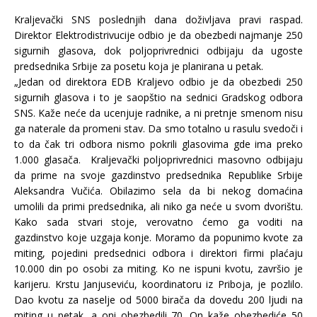
Kraljevački SNS poslednjih dana doživljava pravi raspad.
Direktor Elektrodistrivucije odbio je da obezbedi najmanje 250
sigurnih glasova, dok poljoprivrednici odbijaju da ugoste
predsednika Srbije za posetu koja je planirana u petak.
„Jedan od direktora EDB Kraljevo odbio je da obezbedi 250
sigurnih glasova i to je saopštio na sednici Gradskog odbora
SNS. Kaže neće da ucenjuje radnike, a ni pretnje smenom nisu
ga naterale da promeni stav. Da smo totalno u rasulu svedoči i
to da čak tri odbora nismo pokrili glasovima gde ima preko
1.000 glasača. Kraljevački poljoprivrednici masovno odbijaju
da prime na svoje gazdinstvo predsednika Republike Srbije
Aleksandra Vučića. Obilazimo sela da bi nekog domaćina
umolili da primi predsednika, ali niko ga neće u svom dvorištu.
Kako sada stvari stoje, verovatno ćemo ga voditi na
gazdinstvo koje uzgaja konje. Moramo da popunimo kvote za
miting, pojedini predsednici odbora i direktori firmi plaćaju
10.000 din po osobi za miting. Ko ne ispuni kvotu, završio je
karijeru. Krstu Janjuseviću, koordinatoru iz Priboja, je pozlilo.
Dao kvotu za naselje od 5000 birača da dovedu 200 ljudi na
miting u petak, a oni obezbedili 70. On kaže obezbediće 50