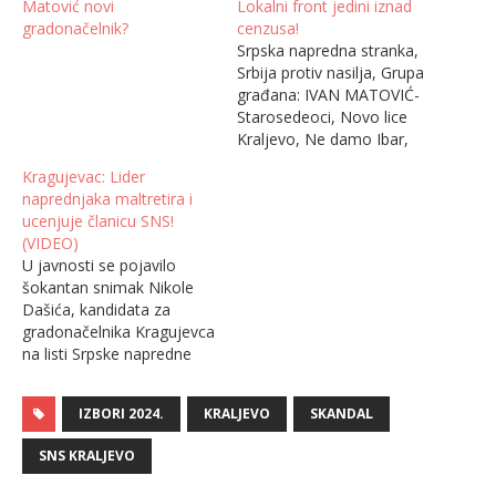
Matović novi
Lokalni front jedini iznad
gradonačelnik?
cenzusa!
Srpska napredna stranka,
Srbija protiv nasilja, Grupa
građana: IVAN MATOVIĆ-
Starosedeoci, Novo lice
Kraljevo, Ne damo Ibar,
Spasimo Studenicu pod
Kragujevac: Lider
rednim brojem 5 i Lokalni
naprednjaka maltretira i
front kontroverznog
ucenjuje članicu SNS!
Predraga Voštinića jedini,
(VIDEO)
za sada, prelaze cenzus na
U javnosti se pojavilo
lokalnim izborima u gradu
šokantan snimak Nikole
na Ibru, prema istraživanju
Dašića, kandidata za
agencije Puls Srbije.
gradonačelnika Kragujevca
Prema istraživanju
na listi Srpske napredne
sprovedenom za minuli…
stranke, koji u prisustvu
svoje saradnice, rešenjem
IZBORI 2024.
KRALJEVO
SKANDAL
o zaposlenju ucenjuje
jednu članicu SNS-a pred
SNS KRALJEVO
njenom majkom i
sestrom!