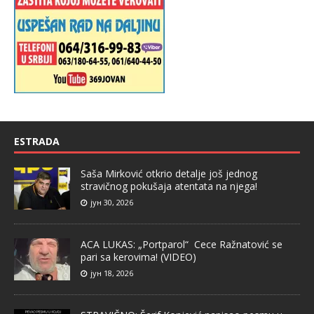
ESTRADA
Saša Mirković otkrio detalje još jednog
stravičnog pokušaja atentata na njega!
јун 30, 2026
ACA LUKAS: „Portparol“ Cece Ražnatović se
pari sa kerovima! (VIDEO)
јун 18, 2026