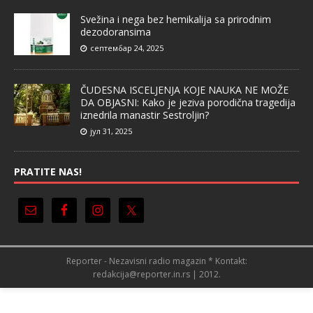
Svežina i nega bez hemikalija sa prirodnim
dezodoransima
септембар 24, 2025
ČUDESNA ISCELJENJA KOJE NAUKA NE MOŽE
DA OBJASNI: Kako je jeziva porodična tragedija
iznedrila manastir Sestroljin?
јул 31, 2025
PRATITE NAS!
Reporter - Nezavisni radio magazin * Kontakt:
redakcija@reporter.in.rs | 2012.