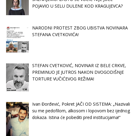
POJAVIO U SELU DULENE KOD KRAGUJEVCA?
NARODNI PROTEST ZBOG UBISTVA NOVINARA
STEFANA CVETKOVIĆA!
STEFAN CVETKOVIĆ, NOVINAR IZ BELE CRKVE,
PREMINUO JE JUTROS NAKON DVOGODIŠNJE
TORTURE VUČIĆEVOG REŽIMA!
Ivan Đorđević, Pokret JAČI OD SISTEMA: „Nazivali
su me pedofilom, alkosom i lopovom bez ijednog
dokaza. Istina će pobediti pred institucijama!“