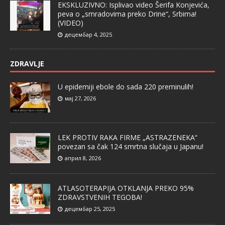
EKSKLUZIVNO: Isplivao video Šerifa Konjevića,
peva o „smradovima preko Drine“, Srbima!
(VIDEO)
децембар 4, 2025
ZDRAVLJE
U epidemiji ebole do sada 220 preminulih!
мај 27, 2026
LEK PROTIV RAKA FIRME „ASTRAZENEKA“
povezan sa čak 124 smrtna slučaja u Japanu!
април 8, 2026
ATLASOTERAPIJA OTKLANJA PREKO 95%
ZDRAVSTVENIH TEGOBA!
децембар 25, 2025