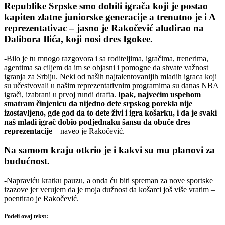
Republike Srpske smo dobili igrača koji je postao
kapiten zlatne juniorske generacije a trenutno je i A
reprezentativac – jasno je Rakočević aludirao na
Dalibora Ilića, koji nosi dres Igokee.
-Bilo je tu mnogo razgovora i sa roditeljima, igračima, trenerima,
agentima sa ciljem da im se objasni i pomogne da shvate važnost
igranja za Srbiju. Neki od naših najtalentovanijih mladih igraca koji
su učestvovali u našim reprezentativnim programima su danas NBA
igrači, izabrani u prvoj rundi drafta. I
pak, najvećim uspehom
smatram činjenicu da nijedno dete srpskog porekla nije
izostavljeno, gde god da to dete živi i igra košarku, i da je svaki
naš mladi igrač dobio podjednaku šansu da obuče dres
reprezentacije
– naveo je Rakočević.
Na samom kraju otkrio je i kakvi su mu planovi za
budućnost.
-Napraviću kratku pauzu, a onda ću biti spreman za nove sportske
izazove jer verujem da je moja dužnost da košarci još više vratim –
poentirao je Rakočević.
Podeli ovaj tekst: