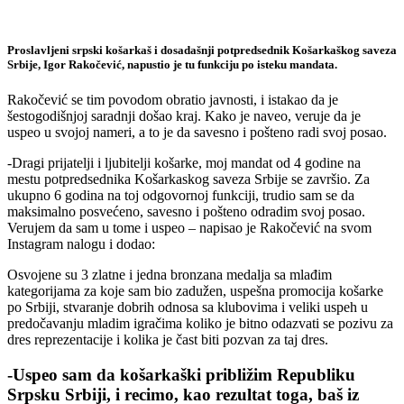
Proslavljeni srpski košarkaš i dosadašnji potpredsednik Košarkaškog saveza
Srbije, Igor Rakočević, napustio je tu funkciju po isteku mandata.
Rakočević se tim povodom obratio javnosti, i istakao da je
šestogodišnjoj saradnji došao kraj. Kako je naveo, veruje da je
uspeo u svojoj nameri, a to je da savesno i pošteno radi svoj posao.
-Dragi prijatelji i ljubitelji košarke, moj mandat od 4 godine na
mestu potpredsednika Košarkaskog saveza Srbije se završio. Za
ukupno 6 godina na toj odgovornoj funkciji, trudio sam se da
maksimalno posvećeno, savesno i pošteno odradim svoj posao.
Verujem da sam u tome i uspeo – napisao je Rakočević na svom
Instagram nalogu i dodao:
Osvojene su 3 zlatne i jedna bronzana medalja sa mlađim
kategorijama za koje sam bio zadužen, uspešna promocija košarke
po Srbiji, stvaranje dobrih odnosa sa klubovima i veliki uspeh u
predočavanju mladim igračima koliko je bitno odazvati se pozivu za
dres reprezentacije i kolika je čast biti pozvan za taj dres.
-Uspeo sam da košarkaški približim Republiku
Srpsku Srbiji, i recimo, kao rezultat toga, baš iz