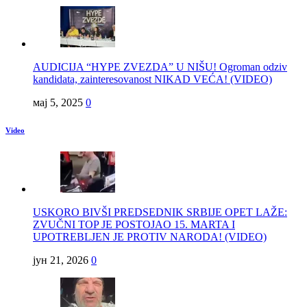
AUDICIJA “HYPE ZVEZDA” U NIŠU! Ogroman odziv
kandidata, zainteresovanost NIKAD VEĆA! (VIDEO)
мај 5, 2025
0
Video
USKORO BIVŠI PREDSEDNIK SRBIJE OPET LAŽE:
ZVUČNI TOP JE POSTOJAO 15. MARTA I
UPOTREBLJEN JE PROTIV NARODA! (VIDEO)
јун 21, 2026
0