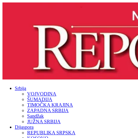
Srbija
VOJVODINA
ŠUMADIJA
TIMOČKA KRAJINA
ZAPADNA SRBIJA
Sandžak
JUŽNA SRBIJA
Dijaspora
REPUBLIKA SRPSKA