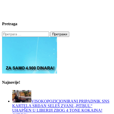
Pretraga
Претрага
за:
Najnovije!
VISOKOPOZICIONIRANI PRIPADNIK SNS
KARTELA SRĐAN SELEŠ ZVANI „PITBUL“
UHAPŠEN U LIBERIJI ZBOG 4 TONE KOKAINA!