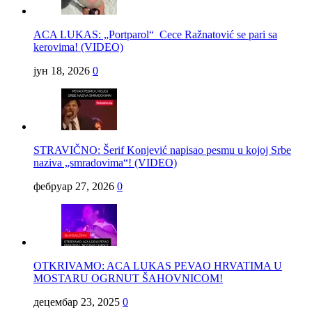
ACA LUKAS: „Portparol“ Cece Ražnatović se pari sa
kerovima! (VIDEO)
јун 18, 2026
0
STRAVIČNO: Šerif Konjević napisao pesmu u kojoj Srbe
naziva „smradovima“! (VIDEO)
фебруар 27, 2026
0
OTKRIVAMO: ACA LUKAS PEVAO HRVATIMA U
MOSTARU OGRNUT ŠAHOVNICOM!
децембар 23, 2025
0