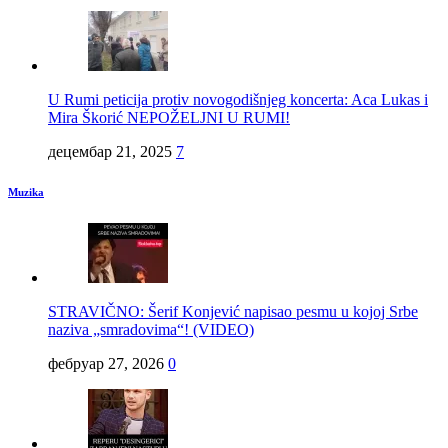
U Rumi peticija protiv novogodišnjeg koncerta: Aca Lukas i
Mira Škorić NEPOŽELJNI U RUMI!
децембар 21, 2025
7
Muzika
STRAVIČNO: Šerif Konjević napisao pesmu u kojoj Srbe
naziva „smradovima“! (VIDEO)
фебруар 27, 2026
0