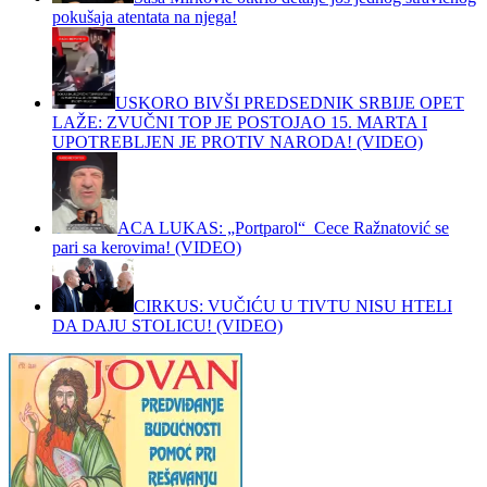
pokušaja atentata na njega!
USKORO BIVŠI PREDSEDNIK SRBIJE OPET
LAŽE: ZVUČNI TOP JE POSTOJAO 15. MARTA I
UPOTREBLJEN JE PROTIV NARODA! (VIDEO)
ACA LUKAS: „Portparol“ Cece Ražnatović se
pari sa kerovima! (VIDEO)
CIRKUS: VUČIĆU U TIVTU NISU HTELI
DA DAJU STOLICU! (VIDEO)