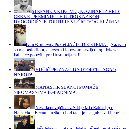
STEFAN CVETKOVIĆ, NOVINAR IZ BELE
CRKVE, PREMINUO JE JUTROS NAKON
DVOGODIŠNJE TORTURE VUČIĆEVOG REŽIMA!
Ivan Đorđević, Pokret JAČI OD SISTEMA: „Nazivali
su me pedofilom, alkosom i lopovom bez ijednog dokaza.
Istina će pobediti pred institucijama!“
VUČIČ PRIZNAO DA JE OPET LAGAO
NAROD!
MANASTIR SLANCI POMAŽE
SIROMAŠNIMA I GLADNIMA!
Nestala devojčica iz Srbije Mia Rakić (9) u
Nemačkoj: Krenula u školu i od tada joj se gubi svaki trag!
Saša Mirković otkrio detalje još jednog stravičnog