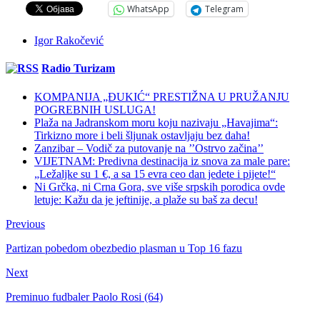
WhatsApp
Telegram
Igor Rakočević
Radio Turizam
KOMPANIJA „ĐUKIĆ“ PRESTIŽNA U PRUŽANJU
POGREBNIH USLUGA!
Plaža na Jadranskom moru koju nazivaju „Havajima“:
Tirkizno more i beli šljunak ostavljaju bez daha!
Zanzibar – Vodič za putovanje na ’’Ostrvo začina’’
VIJETNAM: Predivna destinacija iz snova za male pare:
„Ležaljke su 1 €, a sa 15 evra ceo dan jedete i pijete!“
Ni Grčka, ni Crna Gora, sve više srpskih porodica ovde
letuje: Kažu da je jeftinije, a plaže su baš za decu!
Previous
Partizan pobedom obezbedio plasman u Top 16 fazu
Next
Preminuo fudbaler Paolo Rosi (64)