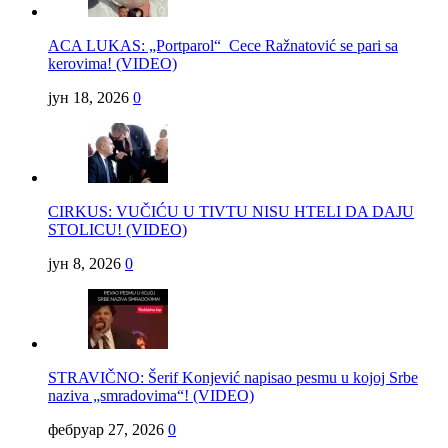
ACA LUKAS: „Portparol“ Cece Ražnatović se pari sa
kerovima! (VIDEO)
јун 18, 2026
0
CIRKUS: VUČIĆU U TIVTU NISU HTELI DA DAJU
STOLICU! (VIDEO)
јун 8, 2026
0
STRAVIČNO: Šerif Konjević napisao pesmu u kojoj Srbe
naziva „smradovima“! (VIDEO)
фебруар 27, 2026
0