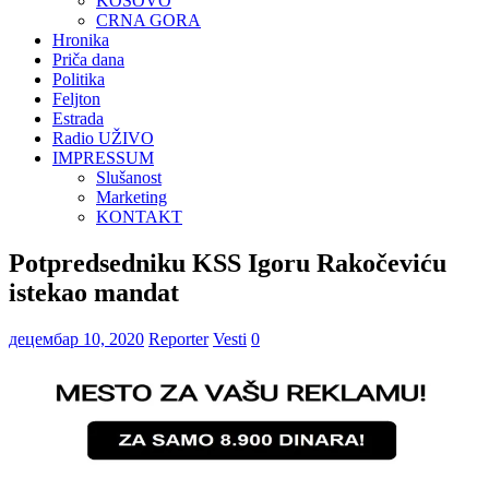
KOSOVO
CRNA GORA
Hronika
Priča dana
Politika
Feljton
Estrada
Radio UŽIVO
IMPRESSUM
Slušanost
Marketing
KONTAKT
Potpredsedniku KSS Igoru Rakočeviću
istekao mandat
децембар 10, 2020
Reporter
Vesti
0