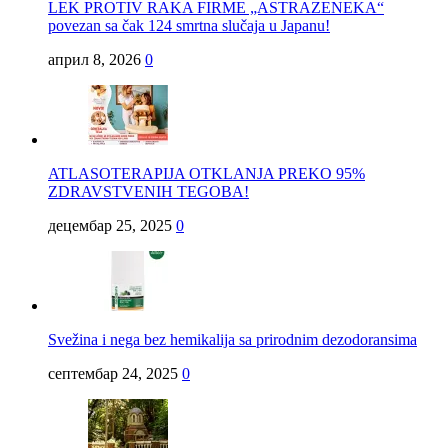
LEK PROTIV RAKA FIRME „ASTRAZENEKA“
povezan sa čak 124 smrtna slučaja u Japanu!
април 8, 2026
0
ATLASOTERAPIJA OTKLANJA PREKO 95%
ZDRAVSTVENIH TEGOBA!
децембар 25, 2025
0
Svežina i nega bez hemikalija sa prirodnim dezodoransima
септембар 24, 2025
0