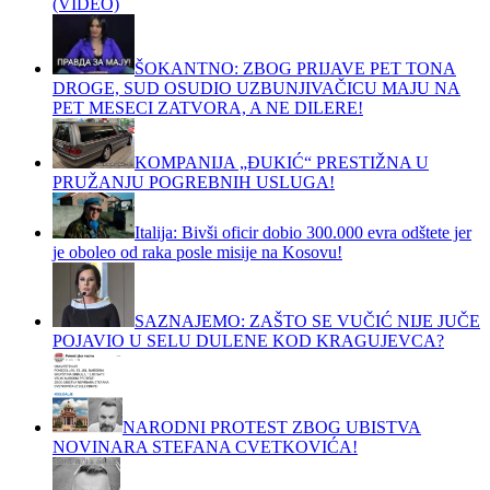
(VIDEO)
ŠOKANTNO: ZBOG PRIJAVE PET TONA
DROGE, SUD OSUDIO UZBUNJIVAČICU MAJU NA
PET MESECI ZATVORA, A NE DILERE!
KOMPANIJA „ĐUKIĆ“ PRESTIŽNA U
PRUŽANJU POGREBNIH USLUGA!
Italija: Bivši oficir dobio 300.000 evra odštete jer
je oboleo od raka posle misije na Kosovu!
SAZNAJEMO: ZAŠTO SE VUČIĆ NIJE JUČE
POJAVIO U SELU DULENE KOD KRAGUJEVCA?
NARODNI PROTEST ZBOG UBISTVA
NOVINARA STEFANA CVETKOVIĆA!