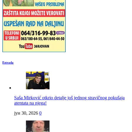
Estrada
Saša Mirković otkrio detalje još jednog stravičnog pokušaja
atentata na njega!
јун 30, 2026
0