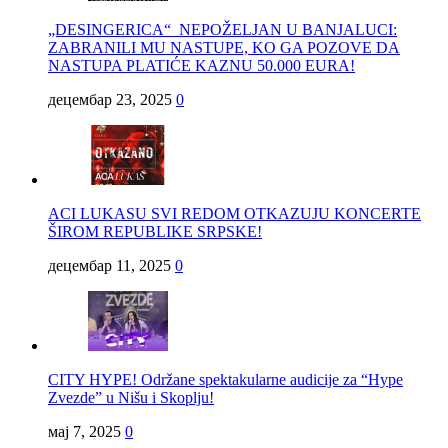
„DESINGERICA“ NEPOŽELJAN U BANJALUCI:
ZABRANILI MU NASTUPE, KO GA POZOVE DA
NASTUPA PLATIĆE KAZNU 50.000 EURA!
децембар 23, 2025
0
ACI LUKASU SVI REDOM OTKAZUJU KONCERTE
ŠIROM REPUBLIKE SRPSKE!
децембар 11, 2025
0
CITY HYPE! Održane spektakularne audicije za “Hype
Zvezde” u Nišu i Skoplju!
мај 7, 2025
0