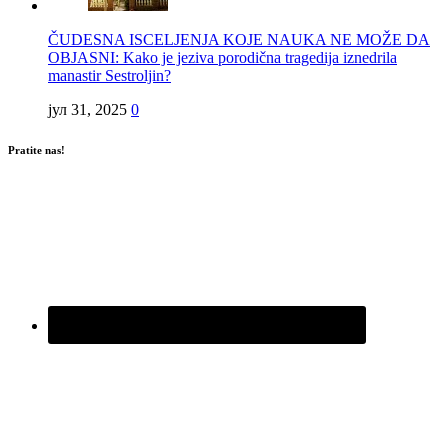
ČUDESNA ISCELJENJA KOJE NAUKA NE MOŽE DA
OBJASNI: Kako je jeziva porodična tragedija iznedrila
manastir Sestroljin?
јул 31, 2025
0
Pratite nas!