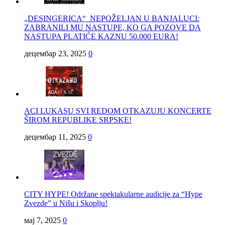
„DESINGERICA“ NEPOŽELJAN U BANJALUCI:
ZABRANILI MU NASTUPE, KO GA POZOVE DA
NASTUPA PLATIĆE KAZNU 50.000 EURA!
децембар 23, 2025
0
ACI LUKASU SVI REDOM OTKAZUJU KONCERTE
ŠIROM REPUBLIKE SRPSKE!
децембар 11, 2025
0
CITY HYPE! Održane spektakularne audicije za “Hype
Zvezde” u Nišu i Skoplju!
мај 7, 2025
0