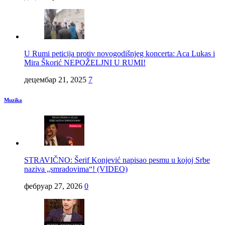
U Rumi peticija protiv novogodišnjeg koncerta: Aca Lukas i
Mira Škorić NEPOŽELJNI U RUMI!
децембар 21, 2025
7
Muzika
STRAVIČNO: Šerif Konjević napisao pesmu u kojoj Srbe
naziva „smradovima“! (VIDEO)
фебруар 27, 2026
0