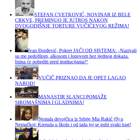
STEFAN CVETKOVIĆ, NOVINAR IZ BELE
CRKVE, PREMINUO JE JUTROS NAKON
DVOGODIŠNJE TORTURE VUČIĆEVOG REŽIMA!
Ivan Đorđević, Pokret JAČI OD SISTEMA: „Nazivali
su me pedofilom, alkosom i lopovom bez ijednog dokaza.
Istina će pobediti pred institucijama!“
VUČIČ PRIZNAO DA JE OPET LAGAO
NAROD!
MANASTIR SLANCI POMAŽE
SIROMAŠNIMA I GLADNIMA!
Nestala devojčica iz Srbije Mia Rakić (9) u
Nemačkoj: Krenula u školu i od tada joj se gubi svaki trag!