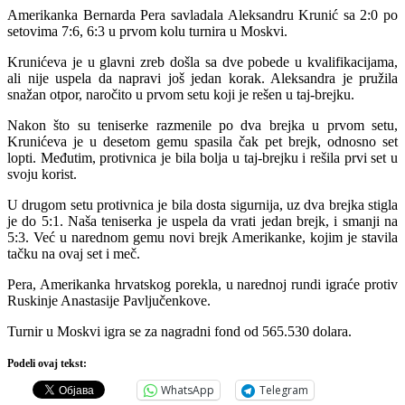
Amerikanka Bernarda Pera savladala Aleksandru Krunić sa 2:0 po
setovima 7:6, 6:3 u prvom kolu turnira u Moskvi.
Krunićeva je u glavni zreb došla sa dve pobede u kvalifikacijama,
ali nije uspela da napravi još jedan korak. Aleksandra je pružila
snažan otpor, naročito u prvom setu koji je rešen u taj-brejku.
Nakon što su teniserke razmenile po dva brejka u prvom setu,
Krunićeva je u desetom gemu spasila čak pet brejk, odnosno set
lopti. Međutim, protivnica je bila bolja u taj-brejku i rešila prvi set u
svoju korist.
U drugom setu protivnica je bila dosta sigurnija, uz dva brejka stigla
je do 5:1. Naša teniserka je uspela da vrati jedan brejk, i smanji na
5:3. Već u narednom gemu novi brejk Amerikanke, kojim je stavila
tačku na ovaj set i meč.
Pera, Amerikanka hrvatskog porekla, u narednoj rundi igraće protiv
Ruskinje Anastasije Pavljučenkove.
Turnir u Moskvi igra se za nagradni fond od 565.530 dolara.
Podeli ovaj tekst:
WhatsApp
Telegram