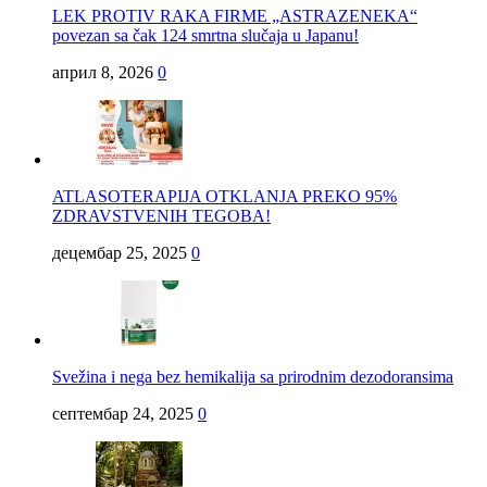
LEK PROTIV RAKA FIRME „ASTRAZENEKA“
povezan sa čak 124 smrtna slučaja u Japanu!
април 8, 2026
0
ATLASOTERAPIJA OTKLANJA PREKO 95%
ZDRAVSTVENIH TEGOBA!
децембар 25, 2025
0
Svežina i nega bez hemikalija sa prirodnim dezodoransima
септембар 24, 2025
0