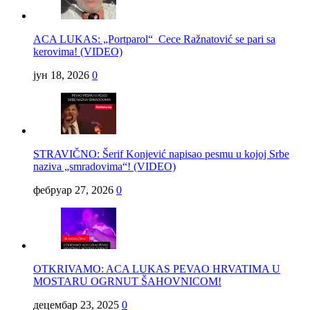
ACA LUKAS: „Portparol“ Cece Ražnatović se pari sa
kerovima! (VIDEO)
јун 18, 2026
0
STRAVIČNO: Šerif Konjević napisao pesmu u kojoj Srbe
naziva „smradovima“! (VIDEO)
фебруар 27, 2026
0
OTKRIVAMO: ACA LUKAS PEVAO HRVATIMA U
MOSTARU OGRNUT ŠAHOVNICOM!
децембар 23, 2025
0