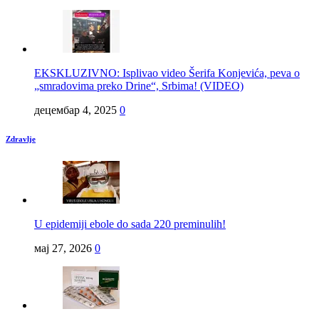
EKSKLUZIVNO: Isplivao video Šerifa Konjevića, peva o
„smradovima preko Drine“, Srbima! (VIDEO)
децембар 4, 2025
0
Zdravlje
U epidemiji ebole do sada 220 preminulih!
мај 27, 2026
0