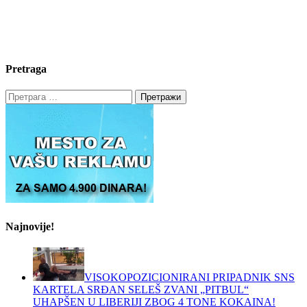
Pretraga
Претрага
за:
Najnovije!
VISOKOPOZICIONIRANI PRIPADNIK SNS
KARTELA SRĐAN SELEŠ ZVANI „PITBUL“
UHAPŠEN U LIBERIJI ZBOG 4 TONE KOKAINA!