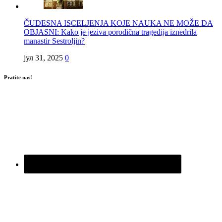
ČUDESNA ISCELJENJA KOJE NAUKA NE MOŽE DA
OBJASNI: Kako je jeziva porodična tragedija iznedrila
manastir Sestroljin?
јул 31, 2025
0
Pratite nas!