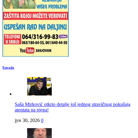
Estrada
Saša Mirković otkrio detalje još jednog stravičnog pokušaja
atentata na njega!
јун 30, 2026
0