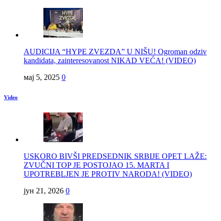
AUDICIJA “HYPE ZVEZDA” U NIŠU! Ogroman odziv
kandidata, zainteresovanost NIKAD VEĆA! (VIDEO)
мај 5, 2025
0
Video
USKORO BIVŠI PREDSEDNIK SRBIJE OPET LAŽE:
ZVUČNI TOP JE POSTOJAO 15. MARTA I
UPOTREBLJEN JE PROTIV NARODA! (VIDEO)
јун 21, 2026
0