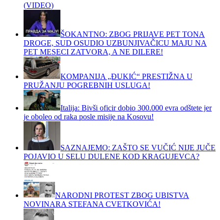
(VIDEO)
ŠOKANTNO: ZBOG PRIJAVE PET TONA
DROGE, SUD OSUDIO UZBUNJIVAČICU MAJU NA
PET MESECI ZATVORA, A NE DILERE!
KOMPANIJA „ĐUKIĆ“ PRESTIŽNA U
PRUŽANJU POGREBNIH USLUGA!
Italija: Bivši oficir dobio 300.000 evra odštete jer
je oboleo od raka posle misije na Kosovu!
SAZNAJEMO: ZAŠTO SE VUČIĆ NIJE JUČE
POJAVIO U SELU DULENE KOD KRAGUJEVCA?
NARODNI PROTEST ZBOG UBISTVA
NOVINARA STEFANA CVETKOVIĆA!