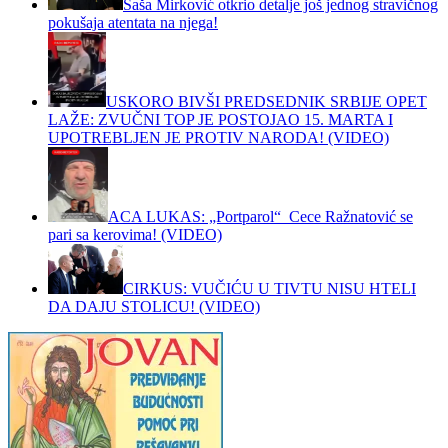
Saša Mirković otkrio detalje još jednog stravičnog
pokušaja atentata na njega!
USKORO BIVŠI PREDSEDNIK SRBIJE OPET
LAŽE: ZVUČNI TOP JE POSTOJAO 15. MARTA I
UPOTREBLJEN JE PROTIV NARODA! (VIDEO)
ACA LUKAS: „Portparol“ Cece Ražnatović se
pari sa kerovima! (VIDEO)
CIRKUS: VUČIĆU U TIVTU NISU HTELI
DA DAJU STOLICU! (VIDEO)