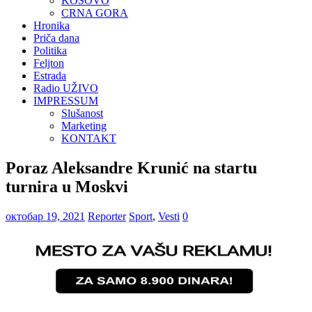
KOSOVO
CRNA GORA
Hronika
Priča dana
Politika
Feljton
Estrada
Radio UŽIVO
IMPRESSUM
Slušanost
Marketing
KONTAKT
Poraz Aleksandre Krunić na startu
turnira u Moskvi
октобар 19, 2021
Reporter
Sport
,
Vesti
0