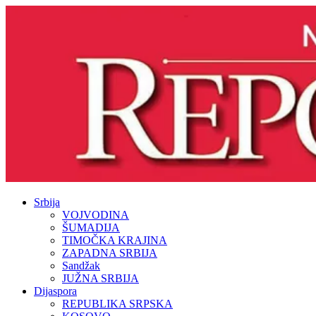
Srbija
VOJVODINA
ŠUMADIJA
TIMOČKA KRAJINA
ZAPADNA SRBIJA
Sandžak
JUŽNA SRBIJA
Dijaspora
REPUBLIKA SRPSKA