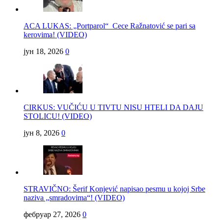
ACA LUKAS: „Portparol“ Cece Ražnatović se pari sa
kerovima! (VIDEO)
јун 18, 2026
0
CIRKUS: VUČIĆU U TIVTU NISU HTELI DA DAJU
STOLICU! (VIDEO)
јун 8, 2026
0
STRAVIČNO: Šerif Konjević napisao pesmu u kojoj Srbe
naziva „smradovima“! (VIDEO)
фебруар 27, 2026
0