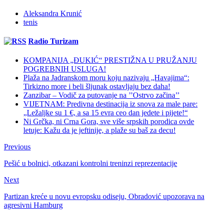
Aleksandra Krunić
tenis
Radio Turizam
KOMPANIJA „ĐUKIĆ“ PRESTIŽNA U PRUŽANJU
POGREBNIH USLUGA!
Plaža na Jadranskom moru koju nazivaju „Havajima“:
Tirkizno more i beli šljunak ostavljaju bez daha!
Zanzibar – Vodič za putovanje na ’’Ostrvo začina’’
VIJETNAM: Predivna destinacija iz snova za male pare:
„Ležaljke su 1 €, a sa 15 evra ceo dan jedete i pijete!“
Ni Grčka, ni Crna Gora, sve više srpskih porodica ovde
letuje: Kažu da je jeftinije, a plaže su baš za decu!
Previous
Pešić u bolnici, otkazani kontrolni treninzi reprezentacije
Next
Partizan kreće u novu evropsku odiseju, Obradović upozorava na
agresivni Hamburg