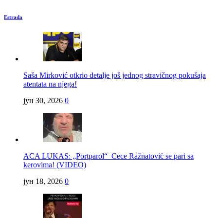
Estrada
Saša Mirković otkrio detalje još jednog stravičnog pokušaja
atentata na njega!
јун 30, 2026
0
ACA LUKAS: „Portparol“ Cece Ražnatović se pari sa
kerovima! (VIDEO)
јун 18, 2026
0