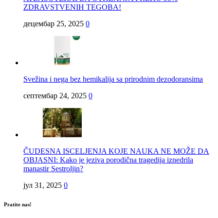
ZDRAVSTVENIH TEGOBA!
децембар 25, 2025
0
Svežina i nega bez hemikalija sa prirodnim dezodoransima
септембар 24, 2025
0
ČUDESNA ISCELJENJA KOJE NAUKA NE MOŽE DA
OBJASNI: Kako je jeziva porodična tragedija iznedrila
manastir Sestroljin?
јул 31, 2025
0
Pratite nas!