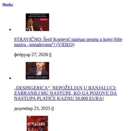
Muzika
STRAVIČNO: Šerif Konjević napisao pesmu u kojoj Srbe
naziva „smradovima“! (VIDEO)
фебруар 27, 2026
0
„DESINGERICA“ NEPOŽELJAN U BANJALUCI:
ZABRANILI MU NASTUPE, KO GA POZOVE DA
NASTUPA PLATIĆE KAZNU 50.000 EURA!
децембар 23, 2025
0