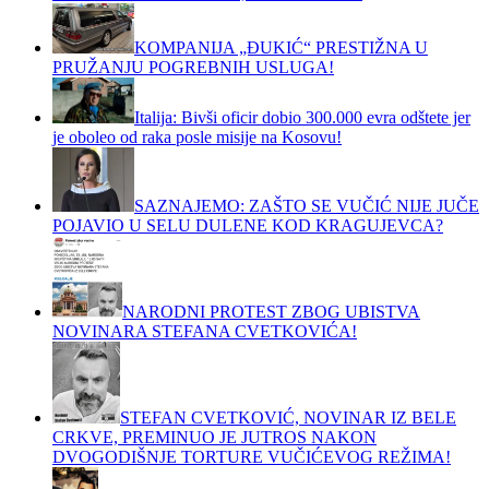
KOMPANIJA „ĐUKIĆ“ PRESTIŽNA U
PRUŽANJU POGREBNIH USLUGA!
Italija: Bivši oficir dobio 300.000 evra odštete jer
je oboleo od raka posle misije na Kosovu!
SAZNAJEMO: ZAŠTO SE VUČIĆ NIJE JUČE
POJAVIO U SELU DULENE KOD KRAGUJEVCA?
NARODNI PROTEST ZBOG UBISTVA
NOVINARA STEFANA CVETKOVIĆA!
STEFAN CVETKOVIĆ, NOVINAR IZ BELE
CRKVE, PREMINUO JE JUTROS NAKON
DVOGODIŠNJE TORTURE VUČIĆEVOG REŽIMA!