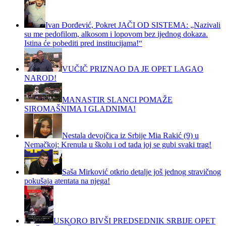
Ivan Đorđević, Pokret JAČI OD SISTEMA: „Nazivali
su me pedofilom, alkosom i lopovom bez ijednog dokaza.
Istina će pobediti pred institucijama!“
VUČIČ PRIZNAO DA JE OPET LAGAO
NAROD!
MANASTIR SLANCI POMAŽE
SIROMAŠNIMA I GLADNIMA!
Nestala devojčica iz Srbije Mia Rakić (9) u
Nemačkoj: Krenula u školu i od tada joj se gubi svaki trag!
Saša Mirković otkrio detalje još jednog stravičnog
pokušaja atentata na njega!
USKORO BIVŠI PREDSEDNIK SRBIJE OPET