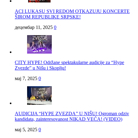
ACI LUKASU SVI REDOM OTKAZUJU KONCERTE
ŠIROM REPUBLIKE SRPSKE!
децембар 11, 2025
0
CITY HYPE! Održane spektakularne audicije za “Hype
Zvezde” u Nišu i Skoplju!
мај 7, 2025
0
AUDICIJA “HYPE ZVEZDA” U NIŠU! Ogroman odziv
kandidata, zainteresovanost NIKAD VEĆA! (VIDEO)
мај 5, 2025
0