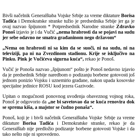
Bivši načelnik Generalštaba Vojske Srbije za vreme diktature
Borisa
Tadića
i Demokratske stranke tužio je predsednika Srbije jer ga je
ovaj nazvao špijunom * Potpredsednik Narodne stranke
Zdravko
Ponoš
izjavio je i da Vučić
„nema hrabrosti da se pojavi na sudu
jer sebe odavno ne smatra građaninom nego državom“
„Nema on hrabrosti ni sa kim da se suoči, ni na sudu, ni na
televiziji, pa ni na Zvezdinom stadionu. Krije se isključivo na
Pinku. Pink je Vučićeva sigurna kuća“,
rekao je Ponoš.
Vučić je Ponoša nazvao „špijunom“ pošto je Ponoš nedavno izjavio
da je predsednik Srbije naredbom o podizanju borbene gotovosti još
jednom ponizio Vojsku i uznemirio građane, nakon upada kosovske
specijalne jedinice ROSU kod jezera Gazivode.
Upitan o mogućnosti ponovnog uvođenja obaveznog vojnog roka,
Ponoš je odgovorio da
„ne bi savetovao da se kuća renovira dok
se sprema kiša, a majstor se čudno ponaša“.
Ponoš, koji je i bivši načelnik Generalštaba Vojske Srbije za vreme
diktature
Borisa Tadića
i Demokratske stranke, rekao je da
Generalštab nije predložio podizanje borbene gotovosti Vojske i da
tako nešto nije ni sprovedeno.