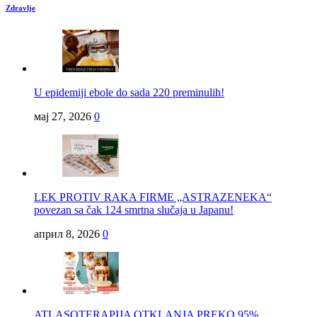
Zdravlje
U epidemiji ebole do sada 220 preminulih!
мај 27, 2026
0
LEK PROTIV RAKA FIRME „ASTRAZENEKA“
povezan sa čak 124 smrtna slučaja u Japanu!
април 8, 2026
0
ATLASOTERAPIJA OTKLANJA PREKO 95%