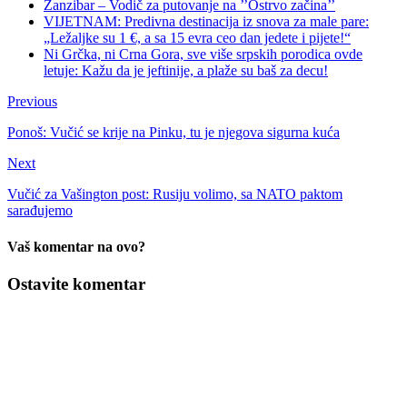
Zanzibar – Vodič za putovanje na ’’Ostrvo začina’’
VIJETNAM: Predivna destinacija iz snova za male pare:
„Ležaljke su 1 €, a sa 15 evra ceo dan jedete i pijete!“
Ni Grčka, ni Crna Gora, sve više srpskih porodica ovde
letuje: Kažu da je jeftinije, a plaže su baš za decu!
Previous
Ponoš: Vučić se krije na Pinku, tu je njegova sigurna kuća
Next
Vučić za Vašington post: Rusiju volimo, sa NATO paktom
sarađujemo
Vaš komentar na ovo?
Ostavite komentar