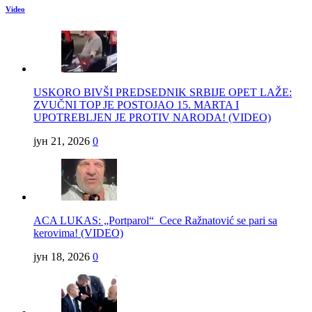
Video
USKORO BIVŠI PREDSEDNIK SRBIJE OPET LAŽE:
ZVUČNI TOP JE POSTOJAO 15. MARTA I
UPOTREBLJEN JE PROTIV NARODA! (VIDEO)
јун 21, 2026
0
ACA LUKAS: „Portparol“ Cece Ražnatović se pari sa
kerovima! (VIDEO)
јун 18, 2026
0