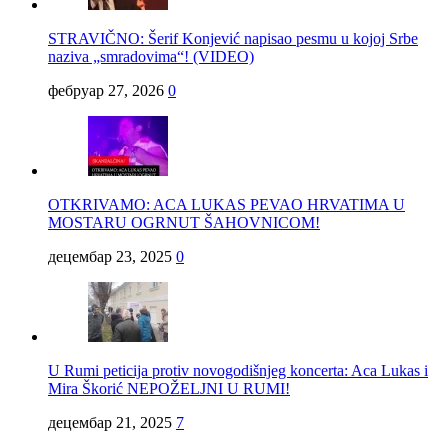
STRAVIČNO: Šerif Konjević napisao pesmu u kojoj Srbe
naziva „smradovima“! (VIDEO)
фебруар 27, 2026
0
OTKRIVAMO: ACA LUKAS PEVAO HRVATIMA U
MOSTARU OGRNUT ŠAHOVNICOM!
децембар 23, 2025
0
U Rumi peticija protiv novogodišnjeg koncerta: Aca Lukas i
Mira Škorić NEPOŽELJNI U RUMI!
децембар 21, 2025
7