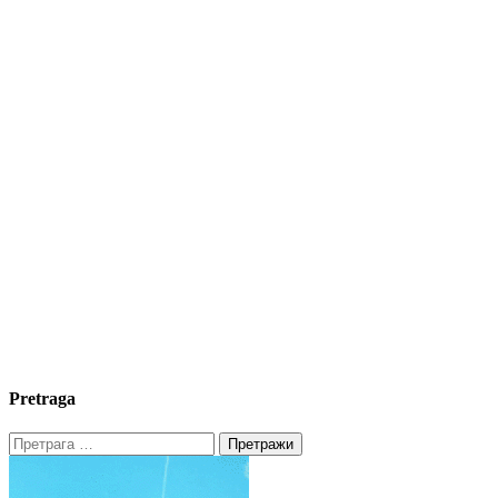
Pretraga
Претрага
за: