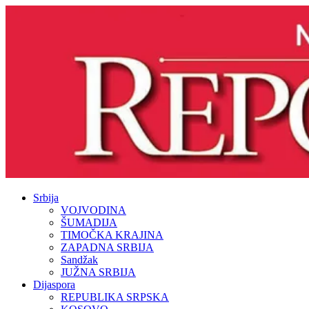
Srbija
VOJVODINA
ŠUMADIJA
TIMOČKA KRAJINA
ZAPADNA SRBIJA
Sandžak
JUŽNA SRBIJA
Dijaspora
REPUBLIKA SRPSKA