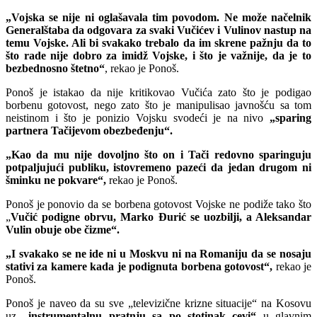
„Vojska se nije ni oglašavala tim povodom. Ne može načelnik
Generalštaba da odgovara za svaki Vučićev i Vulinov nastup na
temu Vojske. Ali bi svakako trebalo da im skrene pažnju da to
što rade nije dobro za imidž Vojske, i što je važnije, da je to
bezbednosno štetno“
, rekao je Ponoš.
Ponoš je istakao da nije kritikovao Vučića zato što je podigao
borbenu gotovost, nego zato što je manipulisao javnošću sa tom
neistinom i što je ponizio Vojsku svodeći je na nivo
„sparing
partnera Tačijevom obezbeđenju“.
„Kao da mu nije dovoljno što on i Tači redovno sparinguju
potpaljujući publiku, istovremeno pazeći da jedan drugom ni
šminku ne pokvare“,
rekao je Ponoš.
Ponoš je ponovio da se borbena gotovost Vojske ne podiže tako što
„
Vučić podigne obrvu, Marko Đurić se uozbilji, a Aleksandar
Vulin obuje obe čizme“.
„I svakako se ne ide ni u Moskvu ni na Romaniju da se nosaju
stativi za kamere kada je podignuta borbena gotovost“,
rekao je
Ponoš.
Ponoš je naveo da su sve „televizične krizne situacije“ na Kosovu
uz
„instrumentalnu pratnju sa po stotinak cevi“
u glavnim