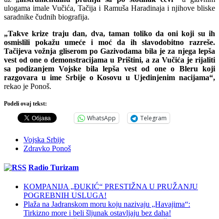
ulogama imale Vučića, Tačija i Ramuša Haradinaja i njihove bliske
saradnike čudnih biografija.
„Takve krize traju dan, dva, taman toliko da oni koji su ih
osmislili pokažu umeće i moć da ih slavodobitno razreše.
Tačijeva vožnja gliserom po Gazivodama bila je za njega lepša
vest od one o demonstracijama u Prištini, a za Vučića je rijaliti
sa podizanjem Vojske bila lepša vest od one o Bleru koji
razgovara u ime Srbije o Kosovu u Ujedinjenim nacijama“,
rekao je Ponoš.
Podeli ovaj tekst:
WhatsApp
Telegram
Vojska Srbije
Zdravko Ponoš
Radio Turizam
KOMPANIJA „ĐUKIĆ“ PRESTIŽNA U PRUŽANJU
POGREBNIH USLUGA!
Plaža na Jadranskom moru koju nazivaju „Havajima“:
Tirkizno more i beli šljunak ostavljaju bez daha!