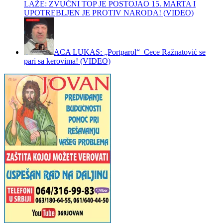
LAŽE: ZVUČNI TOP JE POSTOJAO 15. MARTA I
UPOTREBLJEN JE PROTIV NARODA! (VIDEO)
ACA LUKAS: „Portparol“ Cece Ražnatović se
pari sa kerovima! (VIDEO)