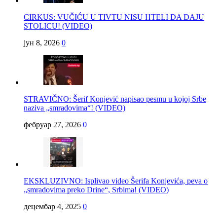
CIRKUS: VUČIĆU U TIVTU NISU HTELI DA DAJU
STOLICU! (VIDEO)
јун 8, 2026
0
STRAVIČNO: Šerif Konjević napisao pesmu u kojoj Srbe
naziva „smradovima“! (VIDEO)
фебруар 27, 2026
0
EKSKLUZIVNO: Isplivao video Šerifa Konjevića, peva o
„smradovima preko Drine“, Srbima! (VIDEO)
децембар 4, 2025
0