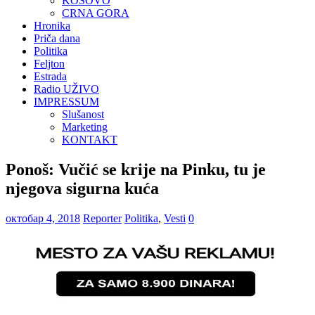
KOSOVO
CRNA GORA
Hronika
Priča dana
Politika
Feljton
Estrada
Radio UŽIVO
IMPRESSUM
Slušanost
Marketing
KONTAKT
Ponoš: Vučić se krije na Pinku, tu je
njegova sigurna kuća
октобар 4, 2018
Reporter
Politika
,
Vesti
0