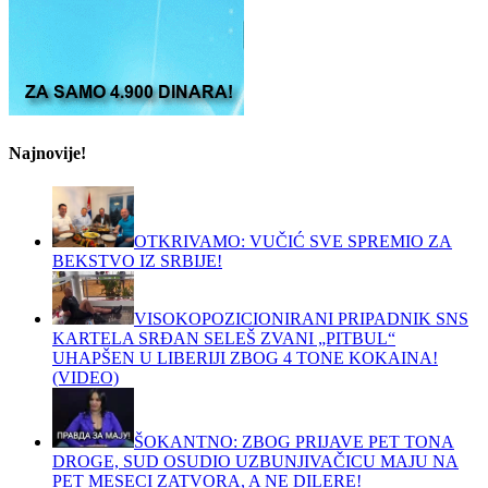
Najnovije!
OTKRIVAMO: VUČIĆ SVE SPREMIO ZA
BEKSTVO IZ SRBIJE!
VISOKOPOZICIONIRANI PRIPADNIK SNS
KARTELA SRĐAN SELEŠ ZVANI „PITBUL“
UHAPŠEN U LIBERIJI ZBOG 4 TONE KOKAINA!
(VIDEO)
ŠOKANTNO: ZBOG PRIJAVE PET TONA
DROGE, SUD OSUDIO UZBUNJIVAČICU MAJU NA
PET MESECI ZATVORA, A NE DILERE!