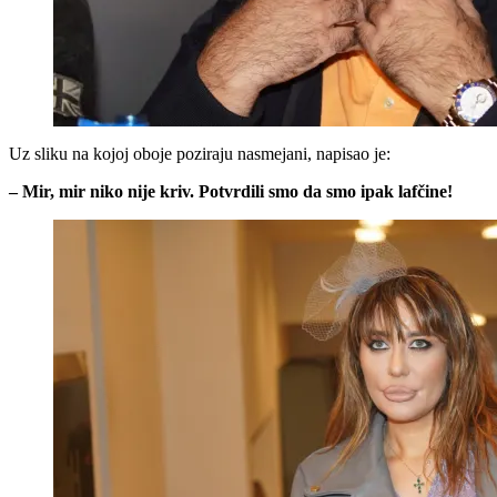
Uz sliku na kojoj oboje poziraju nasmejani, napisao je:
– Mir, mir niko nije kriv. Potvrdili smo da smo ipak lafčine!