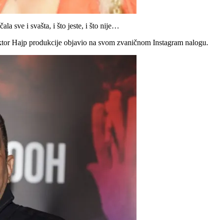
a sve i svašta, i što jeste, i što nije…
rektor Hajp produkcije objavio na svom zvaničnom Instagram nalogu.