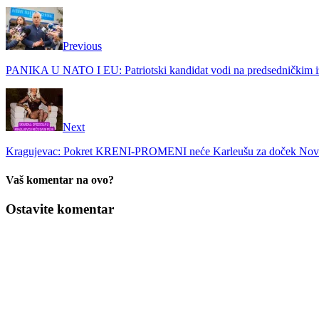
Previous
PANIKA U NATO I EU: Patriotski kandidat vodi na predsednički
Next
Kragujevac: Pokret KRENI-PROMENI neće Karleušu za doček Nove g
Vaš komentar na ovo?
Ostavite komentar