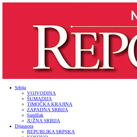
Srbija
VOJVODINA
ŠUMADIJA
TIMOČKA KRAJINA
ZAPADNA SRBIJA
Sandžak
JUŽNA SRBIJA
Dijaspora
REPUBLIKA SRPSKA