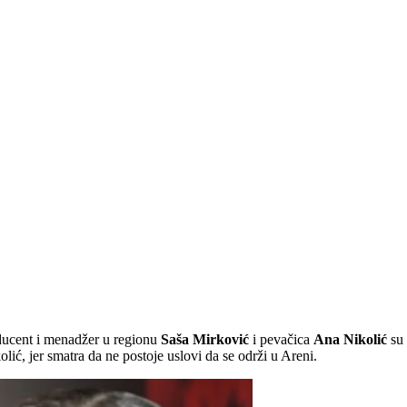
roducent i menadžer u regionu
Saša Mirković
i pevačica
Ana Nikolić
su 
ić, jer smatra da ne postoje uslovi da se održi u Areni.