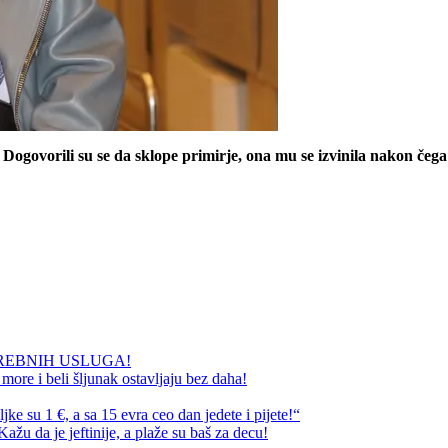
ogovorili su se da sklope primirje, ona mu se izvinila nakon čega
REBNIH USLUGA!
ore i beli šljunak ostavljaju bez daha!
e su 1 €, a sa 15 evra ceo dan jedete i pijete!“
ažu da je jeftinije, a plaže su baš za decu!