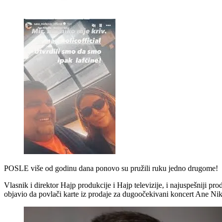
POSLE više od godinu dana ponovo su pružili ruku jedno drugome!
Vlasnik i direktor Hajp produkcije i Hajp televizije, i najuspešniji p
objavio da povlači karte iz prodaje za dugoočekivani koncert Ane Nikol