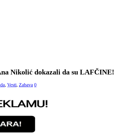
a Nikolić dokazali da su LAFČINE!
ada
,
Vesti
,
Zabava
0