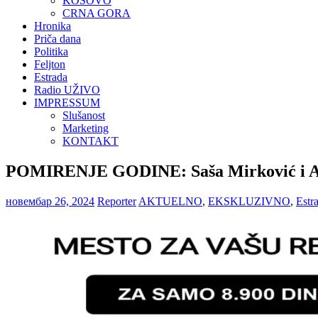
KOSOVO
CRNA GORA
Hronika
Priča dana
Politika
Feljton
Estrada
Radio UŽIVO
IMPRESSUM
Slušanost
Marketing
KONTAKT
POMIRENJE GODINE: Saša Mirković i An
новембар 26, 2024
Reporter
AKTUELNO
,
EKSKLUZIVNO
,
Estr