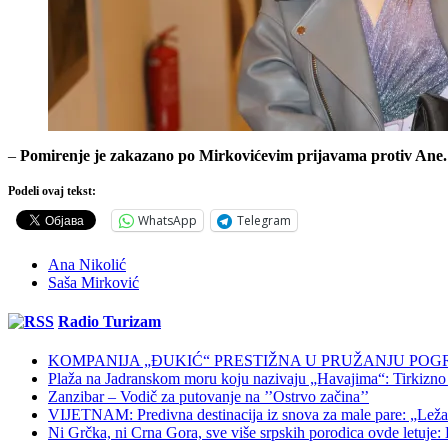
–
Pomirenje je zakazano po Mirkovićevim prijavama protiv Ane. D
Podeli ovaj tekst:
WhatsApp
Telegram
Ana Nikolić
Saša Mirković
Radio Turizam
KOMPANIJA „ĐUKIĆ“ PRESTIŽNA U PRUŽANJU POG
Plaža na Jadranskom moru koju nazivaju „Havajima“: Tirkizno m
Zanzibar – Vodič za putovanje na ’’Ostrvo začina’’
VIJETNAM: Predivna destinacija iz snova za male pare: „Ležaljk
Ni Grčka, ni Crna Gora, sve više srpskih porodica ovde letuje: K