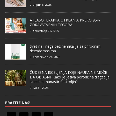
април 8, 2026
ATLASOTERAPIJA OTKLANJA PREKO 95%
ZDRAVSTVENIH TEGOBA!
децембар 25, 2025
Svežina i nega bez hemikalija sa prirodnim
dezodoransima
септембар 24, 2025
ČUDESNA ISCELJENJA KOJE NAUKA NE MOŽE
DA OBJASNI: Kako je jeziva porodična tragedija
iznedrila manastir Sestroljin?
јул 31, 2025
PRATITE NAS!