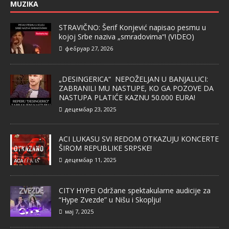
MUZIKA
STRAVIČNO: Šerif Konjević napisao pesmu u
kojoj Srbe naziva „smradovima“! (VIDEO)
фебруар 27, 2026
„DESINGERICA“ NEPOŽELJAN U BANJALUCI:
ZABRANILI MU NASTUPE, KO GA POZOVE DA
NASTUPA PLATIĆE KAZNU 50.000 EURA!
децембар 23, 2025
ACI LUKASU SVI REDOM OTKAZUJU KONCERTE
ŠIROM REPUBLIKE SRPSKE!
децембар 11, 2025
CITY HYPE! Održane spektakularne audicije za
“Hype Zvezde” u Nišu i Skoplju!
мај 7, 2025