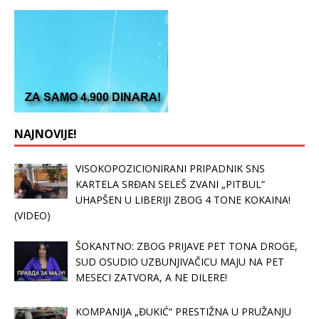
NAJNOVIJE!
VISOKOPOZICIONIRANI PRIPADNIK SNS
KARTELA SRĐAN SELEŠ ZVANI „PITBUL“
UHAPŠEN U LIBERIJI ZBOG 4 TONE KOKAINA!
(VIDEO)
ŠOKANTNO: ZBOG PRIJAVE PET TONA DROGE,
SUD OSUDIO UZBUNJIVAČICU MAJU NA PET
MESECI ZATVORA, A NE DILERE!
KOMPANIJA „ĐUKIĆ“ PRESTIŽNA U PRUŽANJU