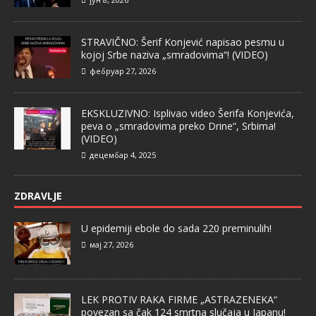
STRAVIČNO: Šerif Konjević napisao pesmu u
kojoj Srbe naziva „smradovima“! (VIDEO)
фебруар 27, 2026
EKSKLUZIVNO: Isplivao video Šerifa Konjevića,
peva o „smradovima preko Drine“, Srbima!
(VIDEO)
децембар 4, 2025
ZDRAVLJE
U epidemiji ebole do sada 220 preminulih!
мај 27, 2026
LEK PROTIV RAKA FIRME „ASTRAZENEKA“
povezan sa čak 124 smrtna slučaja u Japanu!