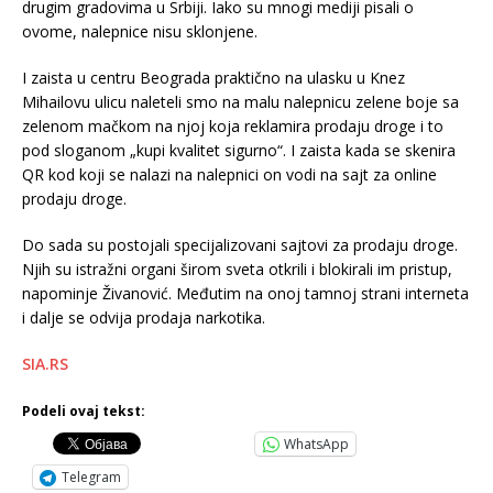
drugim gradovima u Srbiji. Iako su mnogi mediji pisali o
ovome, nalepnice nisu sklonjene.
I zaista u centru Beograda praktično na ulasku u Knez
Mihailovu ulicu naleteli smo na malu nalepnicu zelene boje sa
zelenom mačkom na njoj koja reklamira prodaju droge i to
pod sloganom „kupi kvalitet sigurno“. I zaista kada se skenira
QR kod koji se nalazi na nalepnici on vodi na sajt za online
prodaju droge.
Do sada su postojali specijalizovani sajtovi za prodaju droge.
Njih su istražni organi širom sveta otkrili i blokirali im pristup,
napominje Živanović. Međutim na onoj tamnoj strani interneta
i dalje se odvija prodaja narkotika.
SIA.RS
Podeli ovaj tekst:
WhatsApp
Telegram