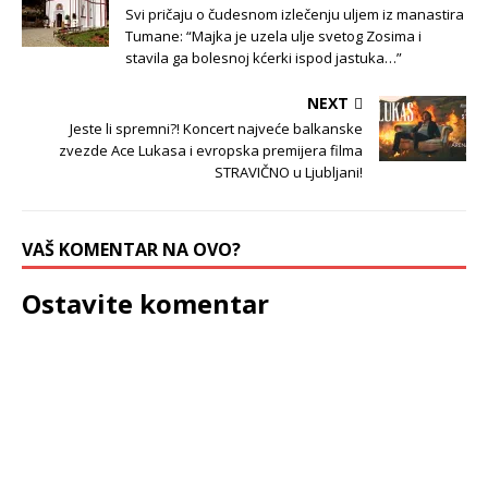
Svi pričaju o čudesnom izlečenju uljem iz manastira
Tumane: “Majka je uzela ulje svetog Zosima i
stavila ga bolesnoj kćerki ispod jastuka…”
NEXT
Jeste li spremni?! Koncert najveće balkanske
zvezde Ace Lukasa i evropska premijera filma
STRAVIČNO u Ljubljani!
VAŠ KOMENTAR NA OVO?
Ostavite komentar