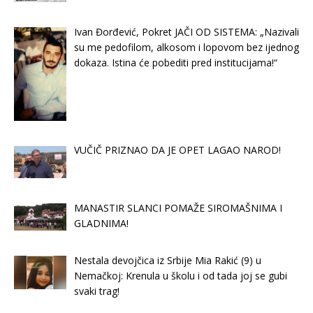
Ivan Đorđević, Pokret JAČI OD SISTEMA: „Nazivali
su me pedofilom, alkosom i lopovom bez ijednog
dokaza. Istina će pobediti pred institucijama!“
VUČIČ PRIZNAO DA JE OPET LAGAO NAROD!
MANASTIR SLANCI POMAŽE SIROMAŠNIMA I
GLADNIMA!
Nestala devojčica iz Srbije Mia Rakić (9) u
Nemačkoj: Krenula u školu i od tada joj se gubi
svaki trag!