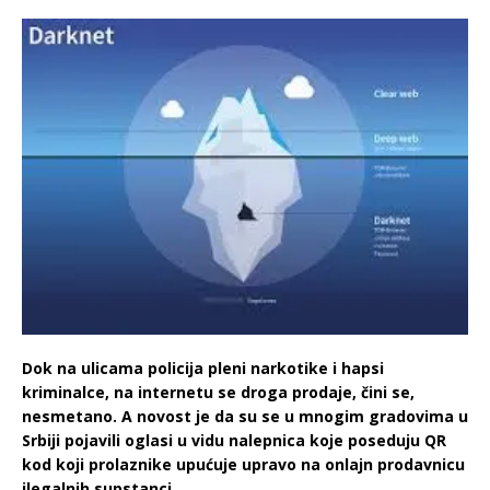
Dok na ulicama policija pleni narkotike i hapsi
kriminalce, na internetu se droga prodaje, čini se,
nesmetano. A novost je da su se u mnogim gradovima u
Srbiji pojavili oglasi u vidu nalepnica koje poseduju QR
kod koji prolaznike upućuje upravo na onlajn prodavnicu
ilegalnih supstanci.