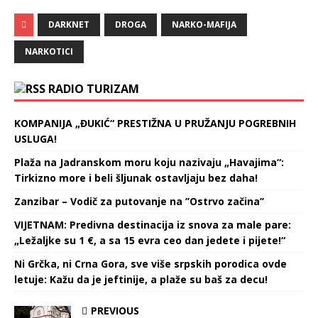
DARKNET
DROGA
NARKO-MAFIJA
NARKOTICI
RADIO TURIZAM
KOMPANIJA „ĐUKIĆ“ PRESTIŽNA U PRUŽANJU POGREBNIH
USLUGA!
Plaža na Jadranskom moru koju nazivaju „Havajima“:
Tirkizno more i beli šljunak ostavljaju bez daha!
Zanzibar – Vodič za putovanje na ’’Ostrvo začina’’
VIJETNAM: Predivna destinacija iz snova za male pare:
„Ležaljke su 1 €, a sa 15 evra ceo dan jedete i pijete!“
Ni Grčka, ni Crna Gora, sve više srpskih porodica ovde
letuje: Kažu da je jeftinije, a plaže su baš za decu!
PREVIOUS