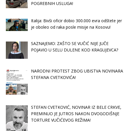
POGREBNIH USLUGA!
Italija: Bivši oficir dobio 300.000 evra odštete jer
je oboleo od raka posle misije na Kosovu!
SAZNAJEMO: ZAŠTO SE VUČIĆ NIJE JUČE
POJAVIO U SELU DULENE KOD KRAGUJEVCA?
NARODNI PROTEST ZBOG UBISTVA NOVINARA
STEFANA CVETKOVIĆA!
STEFAN CVETKOVIĆ, NOVINAR IZ BELE CRKVE,
PREMINUO JE JUTROS NAKON DVOGODIŠNJE
TORTURE VUČIĆEVOG REŽIMA!