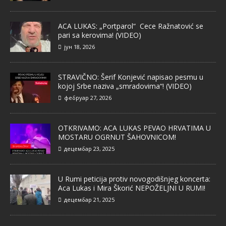
ACA LUKAS: „Portparol“ Cece Ražnatović se
pari sa kerovima! (VIDEO)
јун 18, 2026
STRAVIČNO: Šerif Konjević napisao pesmu u
kojoj Srbe naziva „smradovima“! (VIDEO)
фебруар 27, 2026
OTKRIVAMO: ACA LUKAS PEVAO HRVATIMA U
MOSTARU OGRNUT ŠAHOVNICOM!
децембар 23, 2025
U Rumi peticija protiv novogodišnjeg koncerta:
Aca Lukas i Mira Škorić NEPOŽELJNI U RUMI!
децембар 21, 2025