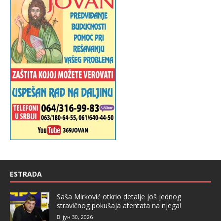
ESTRADA
Saša Mirković otkrio detalje još jednog
stravičnog pokušaja atentata na njega!
јун 30, 2026