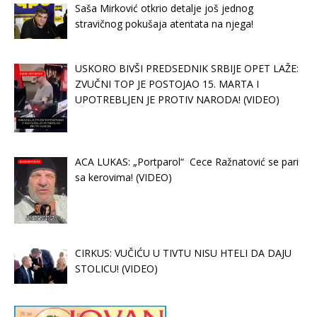
Saša Mirković otkrio detalje još jednog
stravičnog pokušaja atentata na njega!
USKORO BIVŠI PREDSEDNIK SRBIJE OPET LAŽE:
ZVUČNI TOP JE POSTOJAO 15. MARTA I
UPOTREBLJEN JE PROTIV NARODA! (VIDEO)
ACA LUKAS: „Portparol“ Cece Ražnatović se pari
sa kerovima! (VIDEO)
CIRKUS: VUČIĆU U TIVTU NISU HTELI DA DAJU
STOLICU! (VIDEO)