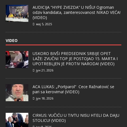
AUDICIJA “HYPE ZVEZDA” U NIŠU! Ogroman
odziv kandidata, zainteresovanost NIKAD VEĆA!
(VIDEO)
мај 5, 2025
VIDEO
USKORO BIVŠI PREDSEDNIK SRBIJE OPET
LAŽE: ZVUČNI TOP JE POSTOJAO 15. MARTA I
UPOTREBLJEN JE PROTIV NARODA! (VIDEO)
јун 21, 2026
ACA LUKAS: „Portparol“ Cece Ražnatović se
pari sa kerovima! (VIDEO)
јун 18, 2026
CIRKUS: VUČIĆU U TIVTU NISU HTELI DA DAJU
STOLICU! (VIDEO)
јун 8, 2026