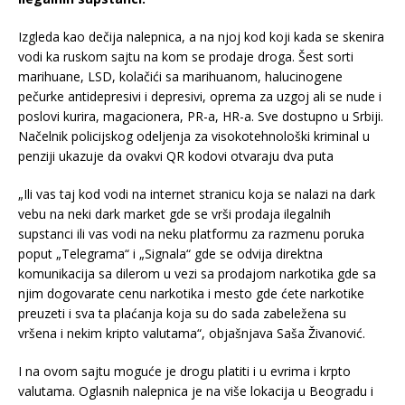
Izgleda kao dečija nalepnica, a na njoj kod koji kada se skenira
vodi ka ruskom sajtu na kom se prodaje droga. Šest sorti
marihuane, LSD, kolačići sa marihuanom, halucinogene
pečurke antidepresivi i depresivi, oprema za uzgoj ali se nude i
poslovi kurira, magacionera, PR-a, HR-a. Sve dostupno u Srbiji.
Načelnik policijskog odeljenja za visokotehnološki kriminal u
penziji ukazuje da ovakvi QR kodovi otvaraju dva puta
„Ili vas taj kod vodi na internet stranicu koja se nalazi na dark
vebu na neki dark market gde se vrši prodaja ilegalnih
supstanci ili vas vodi na neku platformu za razmenu poruka
poput „Telegrama“ i „Signala“ gde se odvija direktna
komunikacija sa dilerom u vezi sa prodajom narkotika gde sa
njim dogovarate cenu narkotika i mesto gde ćete narkotike
preuzeti i sva ta plaćanja koja su do sada zabeležena su
vršena i nekim kripto valutama“, objašnjava Saša Živanović.
I na ovom sajtu moguće je drogu platiti i u evrima i krpto
valutama. Oglasnih nalepnica je na više lokacija u Beogradu i