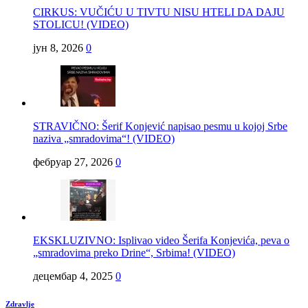
CIRKUS: VUČIĆU U TIVTU NISU HTELI DA DAJU
STOLICU! (VIDEO)
јун 8, 2026
0
STRAVIČNO: Šerif Konjević napisao pesmu u kojoj Srbe
naziva „smradovima“! (VIDEO)
фебруар 27, 2026
0
EKSKLUZIVNO: Isplivao video Šerifa Konjevića, peva o
„smradovima preko Drine“, Srbima! (VIDEO)
децембар 4, 2025
0
Zdravlje