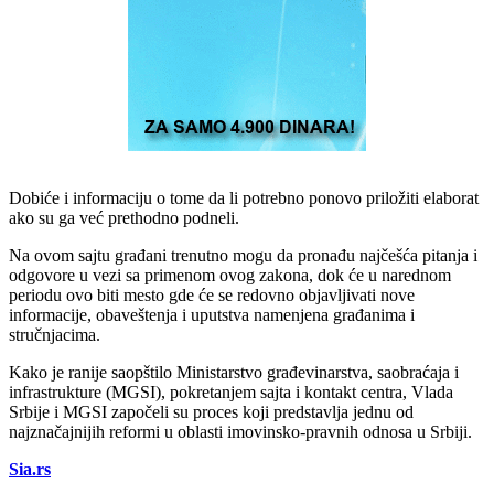
Dobiće i informaciju o tome da li potrebno ponovo priložiti elaborat
ako su ga već prethodno podneli.
Na ovom sajtu građani trenutno mogu da pronađu najčešća pitanja i
odgovore u vezi sa primenom ovog zakona, dok će u narednom
periodu ovo biti mesto gde će se redovno objavljivati nove
informacije, obaveštenja i uputstva namenjena građanima i
stručnjacima.
Kako je ranije saopštilo Ministarstvo građevinarstva, saobraćaja i
infrastrukture (MGSI), pokretanjem sajta i kontakt centra, Vlada
Srbije i MGSI započeli su proces koji predstavlja jednu od
najznačajnijih reformi u oblasti imovinsko-pravnih odnosa u Srbiji.
Sia.rs