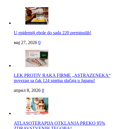
U epidemiji ebole do sada 220 preminulih!
мај 27, 2026
0
LEK PROTIV RAKA FIRME „ASTRAZENEKA“
povezan sa čak 124 smrtna slučaja u Japanu!
април 8, 2026
0
ATLASOTERAPIJA OTKLANJA PREKO 95%
ZDRAVSTVENIH TEGOBA!