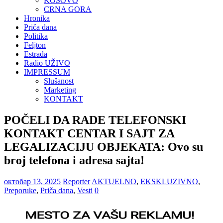
KOSOVO
CRNA GORA
Hronika
Priča dana
Politika
Feljton
Estrada
Radio UŽIVO
IMPRESSUM
Slušanost
Marketing
KONTAKT
POČELI DA RADE TELEFONSKI
KONTAKT CENTAR I SAJT ZA
LEGALIZACIJU OBJEKATA: Ovo su
broj telefona i adresa sajta!
октобар 13, 2025
Reporter
AKTUELNO
,
EKSKLUZIVNO
,
Preporuke
,
Priča dana
,
Vesti
0