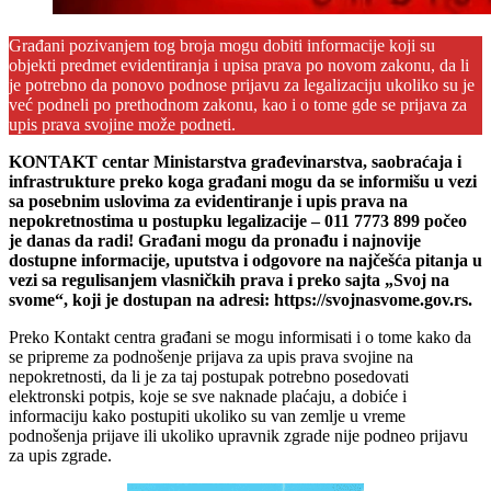
Građani pozivanjem tog broja mogu dobiti informacije koji su
objekti predmet evidentiranja i upisa prava po novom zakonu, da li
je potrebno da ponovo podnose prijavu za legalizaciju ukoliko su je
već podneli po prethodnom zakonu, kao i o tome gde se prijava za
upis prava svojine može podneti.
KONTAKT centar Ministarstva građevinarstva, saobraćaja i
infrastrukture preko koga građani mogu da se informišu u vezi
sa posebnim uslovima za evidentiranje i upis prava na
nepokretnostima u postupku legalizacije – 011 7773 899 počeo
je danas da radi! Građani mogu da pronađu i najnovije
dostupne informacije, uputstva i odgovore na najčešća pitanja u
vezi sa regulisanjem vlasničkih prava i preko sajta „Svoj na
svome“, koji je dostupan na adresi: https://svojnasvome.gov.rs.
Preko Kontakt centra građani se mogu informisati i o tome kako da
se pripreme za podnošenje prijava za upis prava svojine na
nepokretnosti, da li je za taj postupak potrebno posedovati
elektronski potpis, koje se sve naknade plaćaju, a dobiće i
informaciju kako postupiti ukoliko su van zemlje u vreme
podnošenja prijave ili ukoliko upravnik zgrade nije podneo prijavu
za upis zgrade.