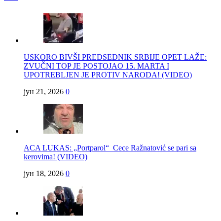
USKORO BIVŠI PREDSEDNIK SRBIJE OPET LAŽE:
ZVUČNI TOP JE POSTOJAO 15. MARTA I
UPOTREBLJEN JE PROTIV NARODA! (VIDEO)
јун 21, 2026
0
ACA LUKAS: „Portparol“ Cece Ražnatović se pari sa
kerovima! (VIDEO)
јун 18, 2026
0