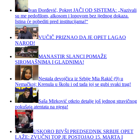
Ivan Đorđević, Pokret JAČI OD SISTEMA: „Nazivali
su me pedofilom, alkosom i lopovom bez ijednog dokaza.
Istina će pobediti pred institucijama!“
VUČIČ PRIZNAO DA JE OPET LAGAO
NAROD!
MANASTIR SLANCI POMAŽE
SIROMAŠNIMA I GLADNIMA!
Nestala devojčica iz Srbije Mia Rakić (9) u
Nemačkoj: Krenula u školu i od tada joj se gubi svaki trag!
Saša Mirković otkrio detalje još jednog stravičnog
pokušaja atentata na njega!
USKORO BIVŠI PREDSEDNIK SRBIJE OPET
LAŽE: ZVUČNI TOP JE POSTOJAO 15. MARTA I