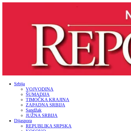
Srbija
VOJVODINA
ŠUMADIJA
TIMOČKA KRAJINA
ZAPADNA SRBIJA
Sandžak
JUŽNA SRBIJA
Dijaspora
REPUBLIKA SRPSKA