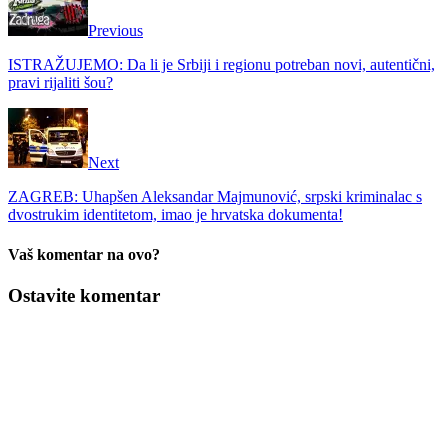
Previous
ISTRAŽUJEMO: Da li je Srbiji i regionu potreban novi, autentični,
pravi rijaliti šou?
Next
ZAGREB: Uhapšen Aleksandar Majmunović, srpski kriminalac s
dvostrukim identitetom, imao je hrvatska dokumenta!
Vaš komentar na ovo?
Ostavite komentar