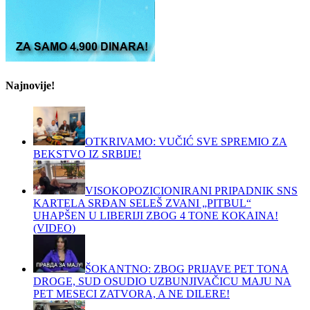
Najnovije!
OTKRIVAMO: VUČIĆ SVE SPREMIO ZA
BEKSTVO IZ SRBIJE!
VISOKOPOZICIONIRANI PRIPADNIK SNS
KARTELA SRĐAN SELEŠ ZVANI „PITBUL“
UHAPŠEN U LIBERIJI ZBOG 4 TONE KOKAINA!
(VIDEO)
ŠOKANTNO: ZBOG PRIJAVE PET TONA
DROGE, SUD OSUDIO UZBUNJIVAČICU MAJU NA
PET MESECI ZATVORA, A NE DILERE!