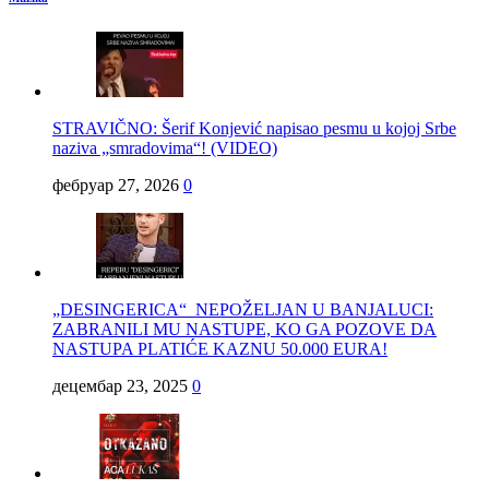
STRAVIČNO: Šerif Konjević napisao pesmu u kojoj Srbe
naziva „smradovima“! (VIDEO)
фебруар 27, 2026
0
„DESINGERICA“ NEPOŽELJAN U BANJALUCI:
ZABRANILI MU NASTUPE, KO GA POZOVE DA
NASTUPA PLATIĆE KAZNU 50.000 EURA!
децембар 23, 2025
0