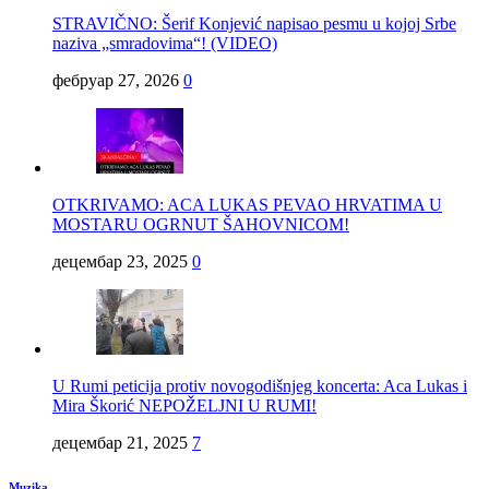
STRAVIČNO: Šerif Konjević napisao pesmu u kojoj Srbe
naziva „smradovima“! (VIDEO)
фебруар 27, 2026
0
OTKRIVAMO: ACA LUKAS PEVAO HRVATIMA U
MOSTARU OGRNUT ŠAHOVNICOM!
децембар 23, 2025
0
U Rumi peticija protiv novogodišnjeg koncerta: Aca Lukas i
Mira Škorić NEPOŽELJNI U RUMI!
децембар 21, 2025
7
Muzika