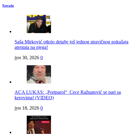
Estrada
Saša Mirković otkrio detalje još jednog stravičnog pokušaja
atentata na njega!
јун 30, 2026
0
ACA LUKAS: „Portparol“ Cece Ražnatović se pari sa
kerovima! (VIDEO)
јун 18, 2026
0