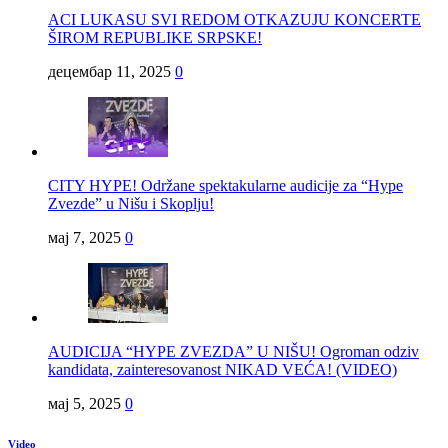
ACI LUKASU SVI REDOM OTKAZUJU KONCERTE
ŠIROM REPUBLIKE SRPSKE!
децембар 11, 2025
0
CITY HYPE! Održane spektakularne audicije za “Hype
Zvezde” u Nišu i Skoplju!
мај 7, 2025
0
AUDICIJA “HYPE ZVEZDA” U NIŠU! Ogroman odziv
kandidata, zainteresovanost NIKAD VEĆA! (VIDEO)
мај 5, 2025
0
Video