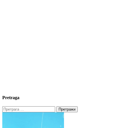
Pretraga
Претрага
за: