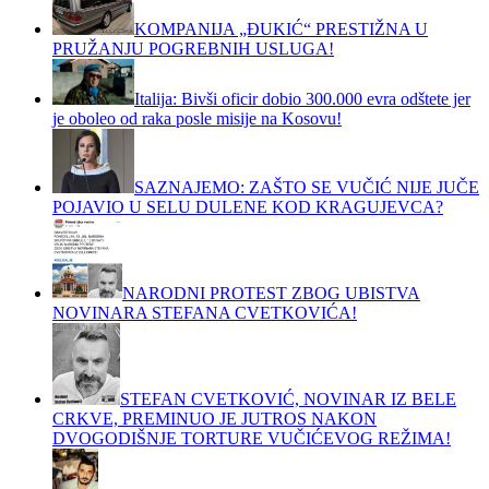
KOMPANIJA „ĐUKIĆ“ PRESTIŽNA U
PRUŽANJU POGREBNIH USLUGA!
Italija: Bivši oficir dobio 300.000 evra odštete jer
je oboleo od raka posle misije na Kosovu!
SAZNAJEMO: ZAŠTO SE VUČIĆ NIJE JUČE
POJAVIO U SELU DULENE KOD KRAGUJEVCA?
NARODNI PROTEST ZBOG UBISTVA
NOVINARA STEFANA CVETKOVIĆA!
STEFAN CVETKOVIĆ, NOVINAR IZ BELE
CRKVE, PREMINUO JE JUTROS NAKON
DVOGODIŠNJE TORTURE VUČIĆEVOG REŽIMA!