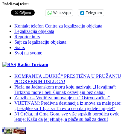
Podeli ovaj tekst:
WhatsApp
Telegram
Kontakt telefon Centra za legalizaciju objekata
Legalizacija objekata
Reporter.in.rs
Sajt za legalizaciju objekata
Sia.rs
Svoj na svome
Radio Turizam
KOMPANIJA „ĐUKIĆ“ PRESTIŽNA U PRUŽANJU
POGREBNIH USLUGA!
Plaža na Jadranskom moru koju nazivaju „Havajima“:
Tirkizno more i beli šljunak ostavljaju bez daha!
Zanzibar – Vodič za putovanje na ’’Ostrvo začina’’
VIJETNAM: Predivna destinacija iz snova za male pare:
„Ležaljke su 1 €, a sa 15 evra ceo dan jedete i pijete!“
Ni Grčka, ni Crna Gora, sve više srpskih porodica ovde
letuje: Kažu da je jeftinije, a plaže su baš za decu!