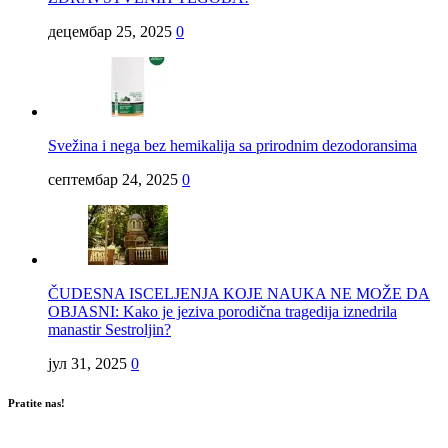
децембар 25, 2025
0
Svežina i nega bez hemikalija sa prirodnim dezodoransima
септембар 24, 2025
0
ČUDESNA ISCELJENJA KOJE NAUKA NE MOŽE DA
OBJASNI: Kako je jeziva porodična tragedija iznedrila
manastir Sestroljin?
јул 31, 2025
0
Pratite nas!