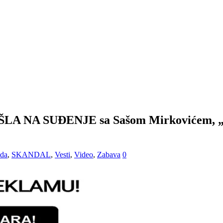
A NA SUĐENJE sa Sašom Mirkovićem, „mor
ada
,
SKANDAL
,
Vesti
,
Video
,
Zabava
0