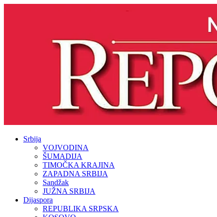
Srbija
VOJVODINA
ŠUMADIJA
TIMOČKA KRAJINA
ZAPADNA SRBIJA
Sandžak
JUŽNA SRBIJA
Dijaspora
REPUBLIKA SRPSKA