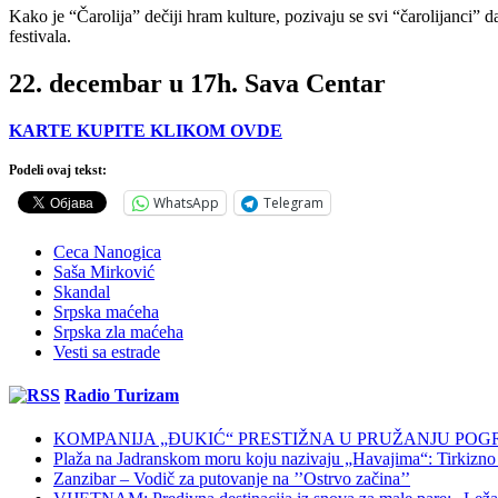
Kako je “Čarolija” dečiji hram kulture, pozivaju se svi “čarolijanci”
festivala.
22. decembar u 17h. Sava Centar
KARTE KUPITE KLIKOM OVDE
Podeli ovaj tekst:
WhatsApp
Telegram
Ceca Nanogica
Saša Mirković
Skandal
Srpska maćeha
Srpska zla maćeha
Vesti sa estrade
Radio Turizam
KOMPANIJA „ĐUKIĆ“ PRESTIŽNA U PRUŽANJU POG
Plaža na Jadranskom moru koju nazivaju „Havajima“: Tirkizno m
Zanzibar – Vodič za putovanje na ’’Ostrvo začina’’