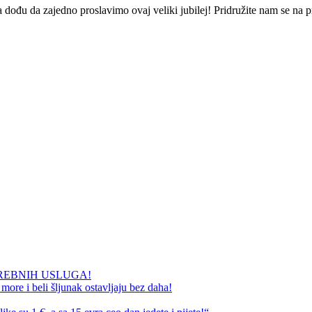
 da dođu da zajedno proslavimo ovaj veliki jubilej! Pridružite nam se n
REBNIH USLUGA!
ore i beli šljunak ostavljaju bez daha!