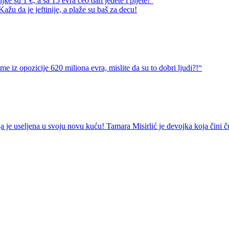
e su 1 €, a sa 15 evra ceo dan jedete i pijete!“
ažu da je jeftinije, a plaže su baš za decu!
e iz opozicije 620 miliona evra, mislite da su to dobri ljudi?!“
 je useljena u svoju novu kuću! Tamara Misirlić je devojka koja čini č