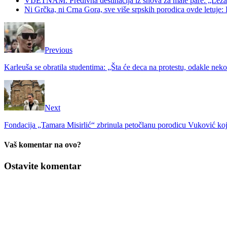
VIJETNAM: Predivna destinacija iz snova za male pare: „Ležaljk
Ni Grčka, ni Crna Gora, sve više srpskih porodica ovde letuje: K
Previous
Karleuša se obratila studentima: „Šta će deca na protestu, odakle nekom
Next
Fondacija „Tamara Misirlić“ zbrinula petočlanu porodicu Vuković koja
Vaš komentar na ovo?
Ostavite komentar