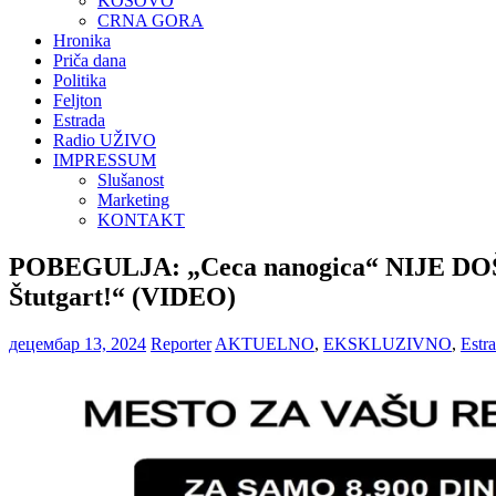
KOSOVO
CRNA GORA
Hronika
Priča dana
Politika
Feljton
Estrada
Radio UŽIVO
IMPRESSUM
Slušanost
Marketing
KONTAKT
POBEGULJA: „Ceca nanogica“ NIJE DOŠL
Štutgart!“ (VIDEO)
децембар 13, 2024
Reporter
AKTUELNO
,
EKSKLUZIVNO
,
Estr