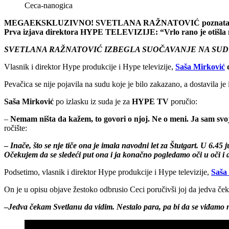
Ceca-nanogica
MEGAEKSKLUZIVNO! SVETLANA RAŽNATOVIĆ poznata u jav
Prva izjava direktora HYPE TELEVIZIJE: “Vrlo rano je otišla na
SVETLANA RAŽNATOVIĆ IZBEGLA SUOČAVANJE NA SUD
Vlasnik i direktor Hype produkcije i Hype televizije,
Saša Mirković
d
Pevačica se nije pojavila na sudu koje je bilo zakazano, a dostavila je
Saša
Mirković
po izlasku iz suda je za
HYPE TV
poručio:
–
Nemam ništa da kažem, to govori o njoj. Ne o meni. Ja sam sv
ročište:
–
Inače, što se nje tiče ona je imala navodni let za Štutgart. U 6.45 
Očekujem da se sledeći put ona i ja konačno pogledamo oči u oči i 
Podsetimo, vlasnik i direktor Hype produkcije i Hype televizije,
Saša
On je u opisu objave žestoko odbrusio Ceci poručivši joj da jedva če
–
Jedva čekam Svetlanu da vidim. Nestalo para, pa bi da se viđamo