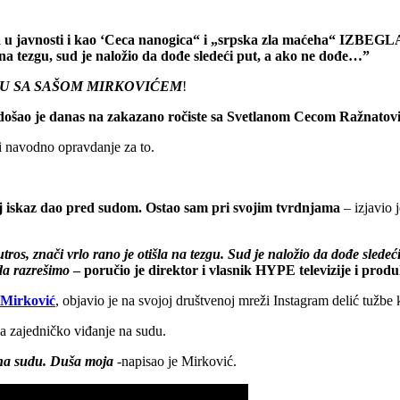
nosti i kao ‘Ceca nanogica“ i „srpska zla maćeha“ I
 tezgu, sud je naložio da dođe sledeći put, a ako ne dođe…”
U SA SAŠOM MIRKOVIĆEM
!
ošao je danas na zakazano ročiste sa Svetlanom Cecom Ražnato
 i navodno opravdanje za to.
oj iskaz dao pred sudom. Ostao sam pri svojim tvrdnjama
– izjavio 
jutros, znači vrlo rano je otišla na tezgu. Sud je naložio da dođe slede
da razrešim
o
–
poručio je direktor i vlasnik HYPE televizije i 
 Mirković
, objavio je na svojoj društvenoj mreži Instagram delić tužbe
ka zajedničko viđanje na sudu.
 na sudu. Duša moja
-napisao je Mirković.