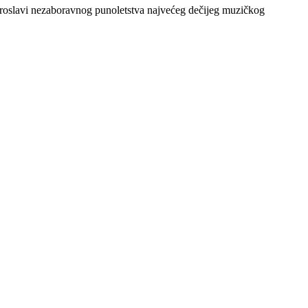
a proslavi nezaboravnog punoletstva najvećeg dečijeg muzičkog