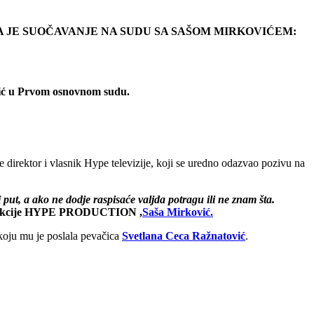
ZBEGLA JE SUOČAVANJE NA SUDU SA SAŠOM MIRKOVIĆEM:
vić u Prvom osnovnom sudu.
je direktor i vlasnik Hype televizije, koji se uredno odazvao pozivu na
ći put, a ako ne dodje raspisaće valjda potragu ili ne znam šta.
produkcije HYPE PRODUCTION ,
Saša Mirković.
 koju mu je poslala pevačica
Svetlana Ceca Ražnatović
.