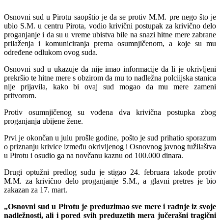
Osnovni sud u Pirotu saopštio je da se protiv M.M. pre nego što je
ubio S.M. u centru Pirota, vodio krivični postupak za krivično delo
proganjanje i da su u vreme ubistva bile na snazi hitne mere zabrane
prilaženja i komuniciranja prema osumnjičenom, a koje su mu
određene odlukom ovog suda.
Osnovni sud u ukazuje da nije imao informacije da li je okrivljeni
prekršio te hitne mere s obzirom da mu to nadležna polciijska stanica
nije prijavila, kako bi ovaj sud mogao da mu mere zameni
pritvorom.
Protiv osumnjičenog su vođena dva krivična postupka zbog
proganjanja ubijene žene.
Prvi je okončan u julu prošle godine, pošto je sud prihatio sporazum
o priznanju krivice između okrivljenog i Osnovnog javnog tužilaštva
u Pirotu i osudio ga na novčanu kaznu od 100.000 dinara.
Drugi optužni predlog sudu je stigao 24. februara takođe protiv
M.M. za krivično delo proganjanje S.M., a glavni pretres je bio
zakazan za 17. mart.
„Osnovni sud u Pirotu je preduzimao sve mere i radnje iz svoje
nadležnosti, ali i pored svih preduzetih mera jučerašni tragični