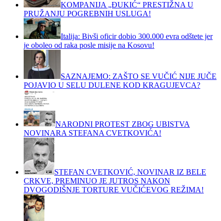
KOMPANIJA „ĐUKIĆ“ PRESTIŽNA U
PRUŽANJU POGREBNIH USLUGA!
Italija: Bivši oficir dobio 300.000 evra odštete jer
je oboleo od raka posle misije na Kosovu!
SAZNAJEMO: ZAŠTO SE VUČIĆ NIJE JUČE
POJAVIO U SELU DULENE KOD KRAGUJEVCA?
NARODNI PROTEST ZBOG UBISTVA
NOVINARA STEFANA CVETKOVIĆA!
STEFAN CVETKOVIĆ, NOVINAR IZ BELE
CRKVE, PREMINUO JE JUTROS NAKON
DVOGODIŠNJE TORTURE VUČIĆEVOG REŽIMA!