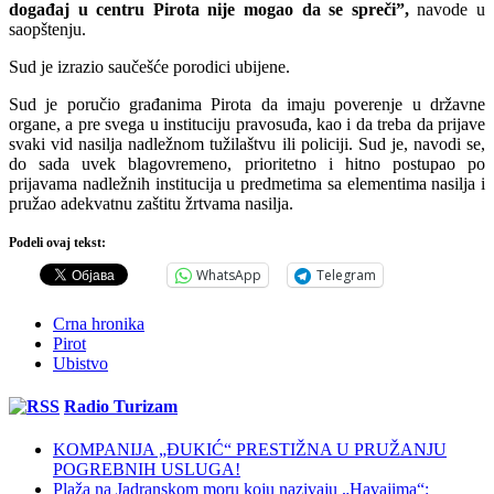
događaj u centru Pirota nije mogao da se spreči”,
navode u
saopštenju.
Sud je izrazio saučešće porodici ubijene.
Sud je poručio građanima Pirota da imaju poverenje u državne
organe, a pre svega u instituciju pravosuđa, kao i da treba da prijave
svaki vid nasilja nadležnom tužilaštvu ili policiji. Sud je, navodi se,
do sada uvek blagovremeno, prioritetno i hitno postupao po
prijavama nadležnih institucija u predmetima sa elementima nasilja i
pružao adekvatnu zaštitu žrtvama nasilja.
Podeli ovaj tekst:
WhatsApp
Telegram
Crna hronika
Pirot
Ubistvo
Radio Turizam
KOMPANIJA „ĐUKIĆ“ PRESTIŽNA U PRUŽANJU
POGREBNIH USLUGA!
Plaža na Jadranskom moru koju nazivaju „Havajima“: