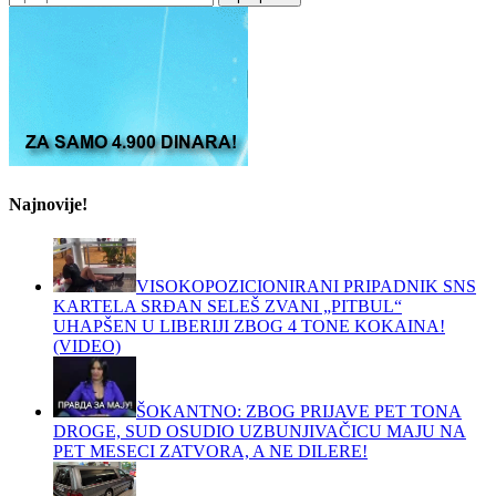
за:
Najnovije!
VISOKOPOZICIONIRANI PRIPADNIK SNS
KARTELA SRĐAN SELEŠ ZVANI „PITBUL“
UHAPŠEN U LIBERIJI ZBOG 4 TONE KOKAINA!
(VIDEO)
ŠOKANTNO: ZBOG PRIJAVE PET TONA
DROGE, SUD OSUDIO UZBUNJIVAČICU MAJU NA
PET MESECI ZATVORA, A NE DILERE!