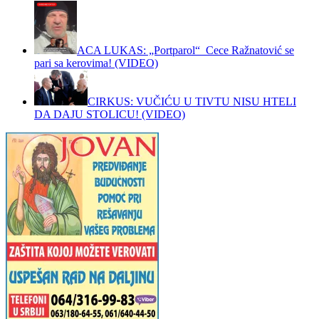
ACA LUKAS: „Portparol“ Cece Ražnatović se
pari sa kerovima! (VIDEO)
CIRKUS: VUČIĆU U TIVTU NISU HTELI
DA DAJU STOLICU! (VIDEO)