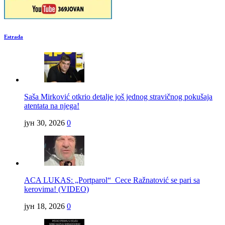
Estrada
Saša Mirković otkrio detalje još jednog stravičnog pokušaja
atentata na njega!
јун 30, 2026
0
ACA LUKAS: „Portparol“ Cece Ražnatović se pari sa
kerovima! (VIDEO)
јун 18, 2026
0