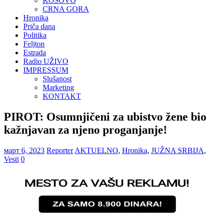
KOSOVO
CRNA GORA
Hronika
Priča dana
Politika
Feljton
Estrada
Radio UŽIVO
IMPRESSUM
Slušanost
Marketing
KONTAKT
PIROT: Osumnjičeni za ubistvo žene bio
kažnjavan za njeno proganjanje!
март 6, 2023
Reporter
AKTUELNO
,
Hronika
,
JUŽNA SRBIJA
,
Vesti
0