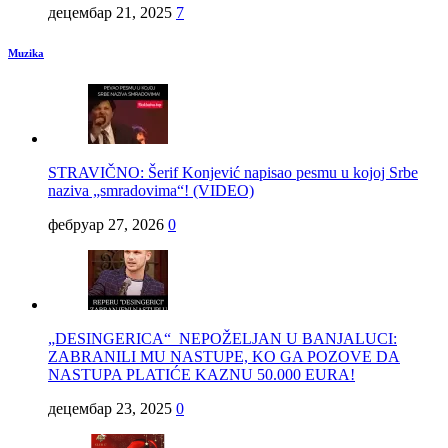
децембар 21, 2025
7
Muzika
STRAVIČNO: Šerif Konjević napisao pesmu u kojoj Srbe
naziva „smradovima“! (VIDEO)
фебруар 27, 2026
0
„DESINGERICA“ NEPOŽELJAN U BANJALUCI:
ZABRANILI MU NASTUPE, KO GA POZOVE DA
NASTUPA PLATIĆE KAZNU 50.000 EURA!
децембар 23, 2025
0