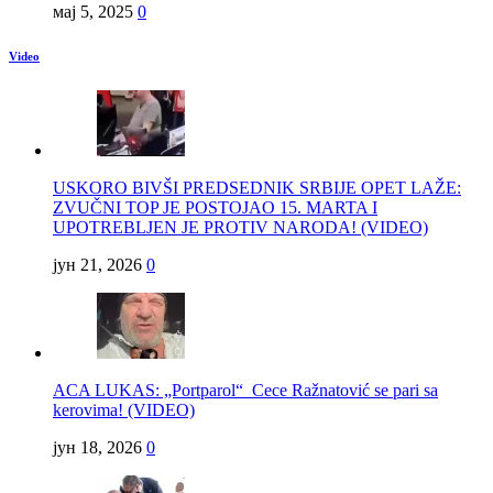
мај 5, 2025
0
Video
USKORO BIVŠI PREDSEDNIK SRBIJE OPET LAŽE:
ZVUČNI TOP JE POSTOJAO 15. MARTA I
UPOTREBLJEN JE PROTIV NARODA! (VIDEO)
јун 21, 2026
0
ACA LUKAS: „Portparol“ Cece Ražnatović se pari sa
kerovima! (VIDEO)
јун 18, 2026
0