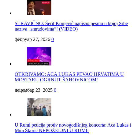
STRAVIČNO: Šerif Konjević napisao pesmu u kojoj Srbe
naziva „smradovima“! (VIDEO)
фебруар 27, 2026
0
OTKRIVAMO: ACA LUKAS PEVAO HRVATIMA U
MOSTARU OGRNUT ŠAHOVNICOM!
децембар 23, 2025
0
U Rumi peticija protiv novogodišnjeg koncerta: Aca Lukas i
Mira Škorić NEPOŽELJNI U RUMI!