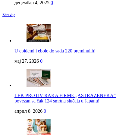
децембар 4, 2025
0
Zdravlje
U epidemiji ebole do sada 220 preminulih!
мај 27, 2026
0
LEK PROTIV RAKA FIRME „ASTRAZENEKA“
povezan sa čak 124 smrtna slučaja u Japanu!
април 8, 2026
0