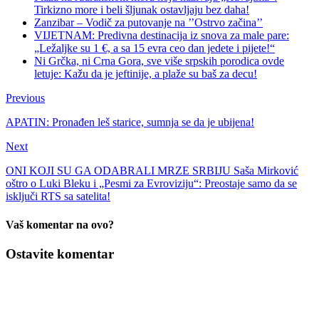
Tirkizno more i beli šljunak ostavljaju bez daha!
Zanzibar – Vodič za putovanje na ’’Ostrvo začina’’
VIJETNAM: Predivna destinacija iz snova za male pare:
„Ležaljke su 1 €, a sa 15 evra ceo dan jedete i pijete!“
Ni Grčka, ni Crna Gora, sve više srpskih porodica ovde
letuje: Kažu da je jeftinije, a plaže su baš za decu!
Previous
APATIN: Pronađen leš starice, sumnja se da je ubijena!
Next
ONI KOJI SU GA ODABRALI MRZE SRBIJU Saša Mirković
oštro o Luki Bleku i „Pesmi za Evroviziju“: Preostaje samo da se
isključi RTS sa satelita!
Vaš komentar na ovo?
Ostavite komentar