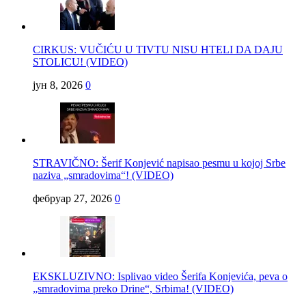
CIRKUS: VUČIĆU U TIVTU NISU HTELI DA DAJU
STOLICU! (VIDEO)
јун 8, 2026
0
STRAVIČNO: Šerif Konjević napisao pesmu u kojoj Srbe
naziva „smradovima“! (VIDEO)
фебруар 27, 2026
0
EKSKLUZIVNO: Isplivao video Šerifa Konjevića, peva o
„smradovima preko Drine“, Srbima! (VIDEO)