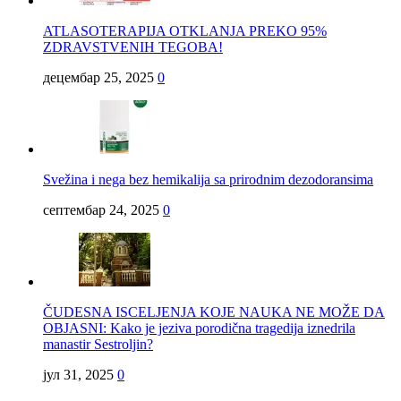
ATLASOTERAPIJA OTKLANJA PREKO 95%
ZDRAVSTVENIH TEGOBA!
децембар 25, 2025
0
Svežina i nega bez hemikalija sa prirodnim dezodoransima
септембар 24, 2025
0
ČUDESNA ISCELJENJA KOJE NAUKA NE MOŽE DA
OBJASNI: Kako je jeziva porodična tragedija iznedrila
manastir Sestroljin?
јул 31, 2025
0