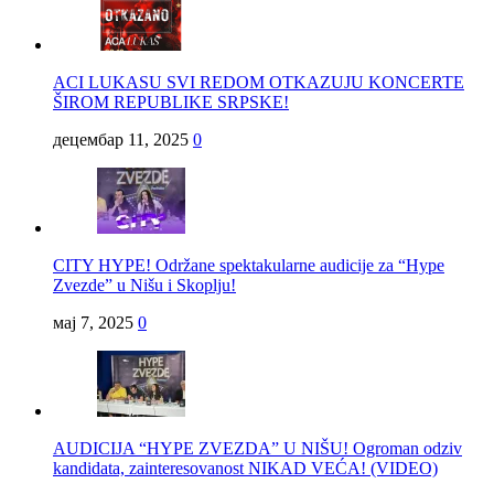
ACI LUKASU SVI REDOM OTKAZUJU KONCERTE
ŠIROM REPUBLIKE SRPSKE!
децембар 11, 2025
0
CITY HYPE! Održane spektakularne audicije za “Hype
Zvezde” u Nišu i Skoplju!
мај 7, 2025
0
AUDICIJA “HYPE ZVEZDA” U NIŠU! Ogroman odziv
kandidata, zainteresovanost NIKAD VEĆA! (VIDEO)