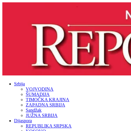
Srbija
VOJVODINA
ŠUMADIJA
TIMOČKA KRAJINA
ZAPADNA SRBIJA
Sandžak
JUŽNA SRBIJA
Dijaspora
REPUBLIKA SRPSKA