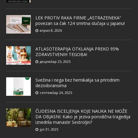
LEK PROTIV RAKA FIRME „ASTRAZENEKA“
povezan sa čak 124 smrtna slučaja u Japanu!
април 8, 2026
ATLASOTERAPIJA OTKLANJA PREKO 95%
ZDRAVSTVENIH TEGOBA!
децембар 25, 2025
Svežina i nega bez hemikalija sa prirodnim
dezodoransima
септембар 24, 2025
ČUDESNA ISCELJENJA KOJE NAUKA NE MOŽE
DA OBJASNI: Kako je jeziva porodična tragedija
iznedrila manastir Sestroljin?
јул 31, 2025