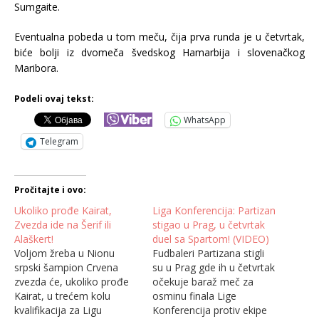
Sumgaite.
Eventualna pobeda u tom meču, čija prva runda je u četvrtak,
biće bolji iz dvomeča švedskog Hamarbija i slovenačkog
Maribora.
Podeli ovaj tekst:
WhatsApp
Telegram
Pročitajte i ovo:
Ukoliko prođe Kairat,
Liga Konferencija: Partizan
Zvezda ide na Šerif ili
stigao u Prag, u četvrtak
Alaškert!
duel sa Spartom! (VIDEO)
Voljom žreba u Nionu
Fudbaleri Partizana stigli
srpski šampion Crvena
su u Prag gde ih u četvrtak
zvezda će, ukoliko prođe
očekuje baraž meč za
Kairat, u trećem kolu
osminu finala Lige
kvalifikacija za Ligu
Konferencija protiv ekipe