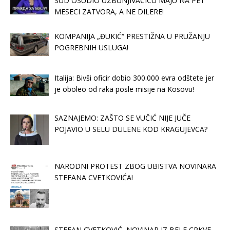
SUD OSUDIO UZBUNJIVAČICU MAJU NA PET
MESECI ZATVORA, A NE DILERE!
KOMPANIJA „ĐUKIĆ“ PRESTIŽNA U PRUŽANJU
POGREBNIH USLUGA!
Italija: Bivši oficir dobio 300.000 evra odštete jer
je oboleo od raka posle misije na Kosovu!
SAZNAJEMO: ZAŠTO SE VUČIĆ NIJE JUČE
POJAVIO U SELU DULENE KOD KRAGUJEVCA?
NARODNI PROTEST ZBOG UBISTVA NOVINARA
STEFANA CVETKOVIĆA!
STEFAN CVETKOVIĆ, NOVINAR IZ BELE CRKVE,