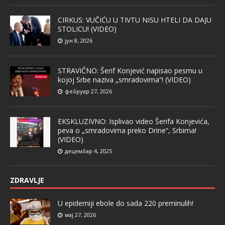
CIRKUS: VUČIĆU U TIVTU NISU HTELI DA DAJU
STOLICU! (VIDEO)
јун 8, 2026
STRAVIČNO: Šerif Konjević napisao pesmu u
kojoj Srbe naziva „smradovima“! (VIDEO)
фебруар 27, 2026
EKSKLUZIVNO: Isplivao video Šerifa Konjevića,
peva o „smradovima preko Drine“, Srbima!
(VIDEO)
децембар 4, 2025
ZDRAVLJE
U epidemiji ebole do sada 220 preminulih!
мај 27, 2026