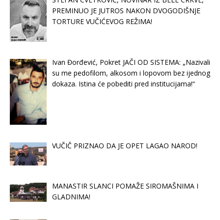
PREMINUO JE JUTROS NAKON DVOGODIŠNJE
TORTURE VUČIĆEVOG REŽIMA!
Ivan Đorđević, Pokret JAČI OD SISTEMA: „Nazivali
su me pedofilom, alkosom i lopovom bez ijednog
dokaza. Istina će pobediti pred institucijama!“
VUČIČ PRIZNAO DA JE OPET LAGAO NAROD!
MANASTIR SLANCI POMAŽE SIROMAŠNIMA I
GLADNIMA!