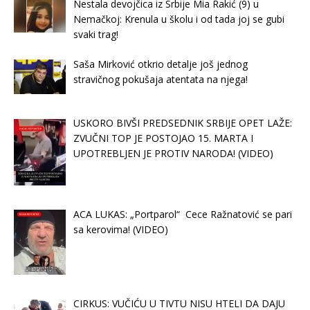
Nestala devojčica iz Srbije Mia Rakić (9) u
Nemačkoj: Krenula u školu i od tada joj se gubi
svaki trag!
Saša Mirković otkrio detalje još jednog
stravičnog pokušaja atentata na njega!
USKORO BIVŠI PREDSEDNIK SRBIJE OPET LAŽE:
ZVUČNI TOP JE POSTOJAO 15. MARTA I
UPOTREBLJEN JE PROTIV NARODA! (VIDEO)
ACA LUKAS: „Portparol“ Cece Ražnatović se pari
sa kerovima! (VIDEO)
CIRKUS: VUČIĆU U TIVTU NISU HTELI DA DAJU