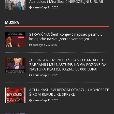
Aca Lukas i Mira Škorić NEPOŽELJNI U RUMI!
децембар 21, 2025
MUZIKA
STRAVIČNO: Šerif Konjević napisao pesmu u
kojoj Srbe naziva „smradovima“! (VIDEO)
фебруар 27, 2026
„DESINGERICA“ NEPOŽELJAN U BANJALUCI:
ZABRANILI MU NASTUPE, KO GA POZOVE DA
NASTUPA PLATIĆE KAZNU 50.000 EURA!
децембар 23, 2025
ACI LUKASU SVI REDOM OTKAZUJU KONCERTE
ŠIROM REPUBLIKE SRPSKE!
децембар 11, 2025