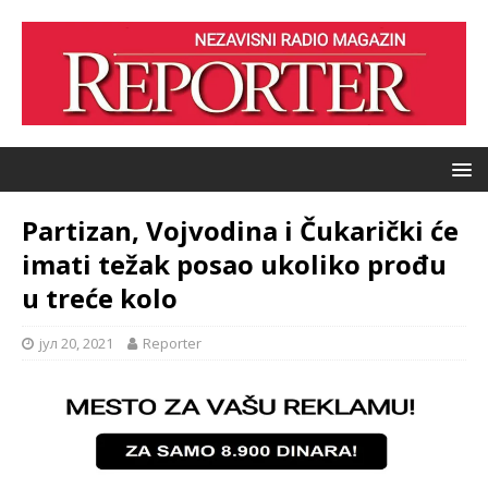
Partizan, Vojvodina i Čukarički će
imati težak posao ukoliko prođu
u treće kolo
јул 20, 2021
Reporter