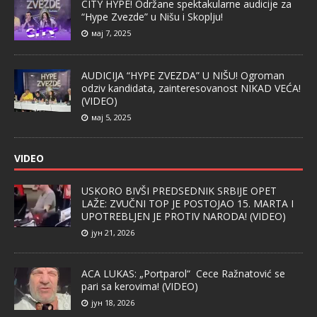
CITY HYPE! Održane spektakularne audicije za
“Hype Zvezde” u Nišu i Skoplju!
мај 7, 2025
AUDICIJA “HYPE ZVEZDA” U NIŠU! Ogroman
odziv kandidata, zainteresovanost NIKAD VEĆA!
(VIDEO)
мај 5, 2025
VIDEO
USKORO BIVŠI PREDSEDNIK SRBIJE OPET
LAŽE: ZVUČNI TOP JE POSTOJAO 15. MARTA I
UPOTREBLJEN JE PROTIV NARODA! (VIDEO)
јун 21, 2026
ACA LUKAS: „Portparol“ Cece Ražnatović se
pari sa kerovima! (VIDEO)
јун 18, 2026