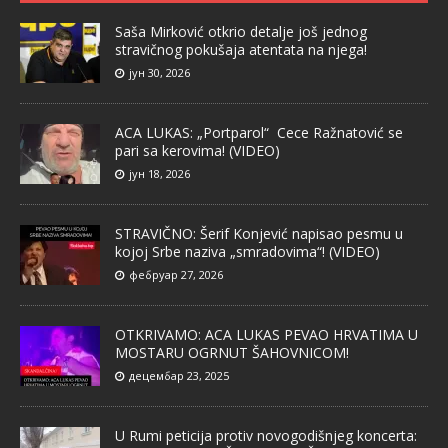
Saša Mirković otkrio detalje još jednog
stravičnog pokušaja atentata na njega!
јун 30, 2026
ACA LUKAS: „Portparol“ Cece Ražnatović se
pari sa kerovima! (VIDEO)
јун 18, 2026
STRAVIČNO: Šerif Konjević napisao pesmu u
kojoj Srbe naziva „smradovima“! (VIDEO)
фебруар 27, 2026
OTKRIVAMO: ACA LUKAS PEVAO HRVATIMA U
MOSTARU OGRNUT ŠAHOVNICOM!
децембар 23, 2025
U Rumi peticija protiv novogodišnjeg koncerta: