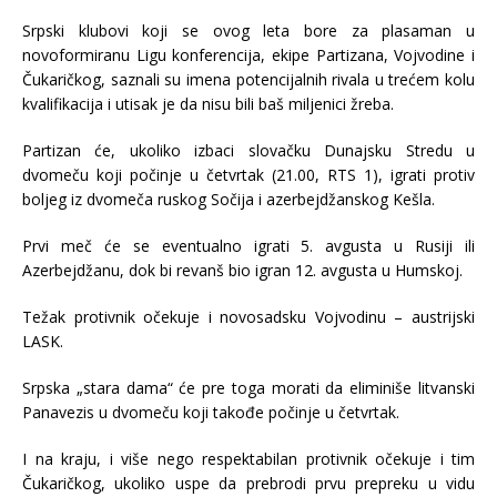
Srpski klubovi koji se ovog leta bore za plasaman u
novoformiranu Ligu konferencija, ekipe Partizana, Vojvodine i
Čukaričkog, saznali su imena potencijalnih rivala u trećem kolu
kvalifikacija i utisak je da nisu bili baš miljenici žreba.
Partizan će, ukoliko izbaci slovačku Dunajsku Stredu u
dvomeču koji počinje u četvrtak (21.00, RTS 1), igrati protiv
boljeg iz dvomeča ruskog Sočija i azerbejdžanskog Kešla.
Prvi meč će se eventualno igrati 5. avgusta u Rusiji ili
Azerbejdžanu, dok bi revanš bio igran 12. avgusta u Humskoj.
Težak protivnik očekuje i novosadsku Vojvodinu – austrijski
LASK.
Srpska „stara dama“ će pre toga morati da eliminiše litvanski
Panavezis u dvomeču koji takođe počinje u četvrtak.
I na kraju, i više nego respektabilan protivnik očekuje i tim
Čukaričkog, ukoliko uspe da prebrodi prvu prepreku u vidu