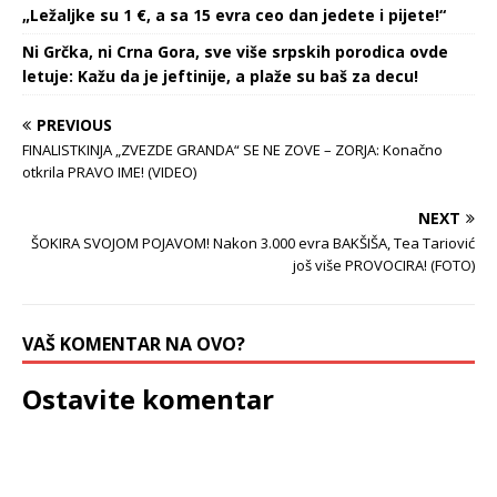
„Ležaljke su 1 €, a sa 15 evra ceo dan jedete i pijete!“
Ni Grčka, ni Crna Gora, sve više srpskih porodica ovde
letuje: Kažu da je jeftinije, a plaže su baš za decu!
PREVIOUS
FINALISTKINJA „ZVEZDE GRANDA“ SE NE ZOVE – ZORJA: Konačno
otkrila PRAVO IME! (VIDEO)
NEXT
ŠOKIRA SVOJOM POJAVOM! Nakon 3.000 evra BAKŠIŠA, Tea Tariović
još više PROVOCIRA! (FOTO)
VAŠ KOMENTAR NA OVO?
Ostavite komentar