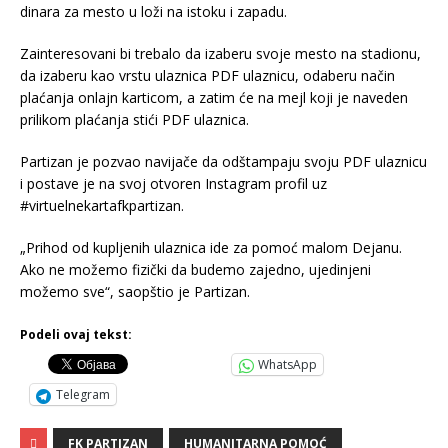
dinara za mesto u loži na istoku i zapadu.
Zainteresovani bi trebalo da izaberu svoje mesto na stadionu,
da izaberu kao vrstu ulaznica PDF ulaznicu, odaberu način
plaćanja onlajn karticom, a zatim će na mejl koji je naveden
prilikom plaćanja stići PDF ulaznica.
Partizan je pozvao navijače da odštampaju svoju PDF ulaznicu
i postave je na svoj otvoren Instagram profil uz
#virtuelnekartafkpartizan.
„Prihod od kupljenih ulaznica ide za pomoć malom Dejanu.
Ako ne možemo fizički da budemo zajedno, ujedinjeni
možemo sve“, saopštio je Partizan.
Podeli ovaj tekst:
WhatsApp
Telegram
FK PARTIZAN
HUMANITARNA POMOĆ