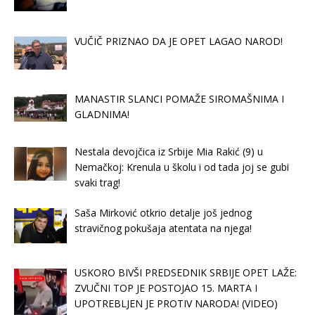
VUČIČ PRIZNAO DA JE OPET LAGAO NAROD!
MANASTIR SLANCI POMAŽE SIROMAŠNIMA I
GLADNIMA!
Nestala devojčica iz Srbije Mia Rakić (9) u
Nemačkoj: Krenula u školu i od tada joj se gubi
svaki trag!
Saša Mirković otkrio detalje još jednog
stravičnog pokušaja atentata na njega!
USKORO BIVŠI PREDSEDNIK SRBIJE OPET LAŽE:
ZVUČNI TOP JE POSTOJAO 15. MARTA I
UPOTREBLJEN JE PROTIV NARODA! (VIDEO)