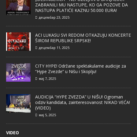
ZABRANILI MU NASTUPE, KO GA POZOVE DA
NASTUPA PLATIĆE KAZNU 50.000 EURA!
децембар 23, 2025
ACI LUKASU SVI REDOM OTKAZUJU KONCERTE
ŠIROM REPUBLIKE SRPSKE!
децембар 11, 2025
CITY HYPE! Održane spektakularne audicije za
“Hype Zvezde” u Nišu i Skoplju!
мај 7, 2025
AUDICIJA “HYPE ZVEZDA” U NIŠU! Ogroman
odziv kandidata, zainteresovanost NIKAD VEĆA!
(VIDEO)
мај 5, 2025
VIDEO