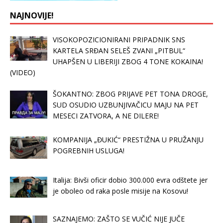
NAJNOVIJE!
VISOKOPOZICIONIRANI PRIPADNIK SNS
KARTELA SRĐAN SELEŠ ZVANI „PITBUL“
UHAPŠEN U LIBERIJI ZBOG 4 TONE KOKAINA!
(VIDEO)
ŠOKANTNO: ZBOG PRIJAVE PET TONA DROGE,
SUD OSUDIO UZBUNJIVAČICU MAJU NA PET
MESECI ZATVORA, A NE DILERE!
KOMPANIJA „ĐUKIĆ“ PRESTIŽNA U PRUŽANJU
POGREBNIH USLUGA!
Italija: Bivši oficir dobio 300.000 evra odštete jer
je oboleo od raka posle misije na Kosovu!
SAZNAJEMO: ZAŠTO SE VUČIĆ NIJE JUČE