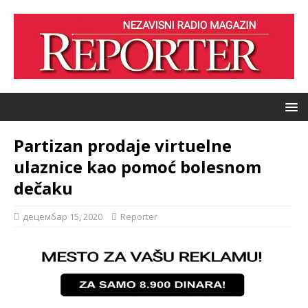
Partizan prodaje virtuelne
ulaznice kao pomoć bolesnom
dečaku
децембар 15, 2020
Reporter