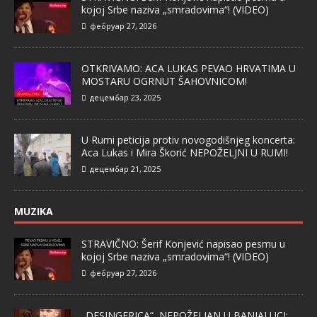
kojoj Srbe naziva „smradovima“! (VIDEO)
фебруар 27, 2026
OTKRIVAMO: ACA LUKAS PEVAO HRVATIMA U
MOSTARU OGRNUT ŠAHOVNICOM!
децембар 23, 2025
U Rumi peticija protiv novogodišnjeg koncerta:
Aca Lukas i Mira Škorić NEPOŽELJNI U RUMI!
децембар 21, 2025
MUZIKA
STRAVIČNO: Šerif Konjević napisao pesmu u
kojoj Srbe naziva „smradovima“! (VIDEO)
фебруар 27, 2026
„DESINGERICA“ NEPOŽELJAN U BANJALUCI: