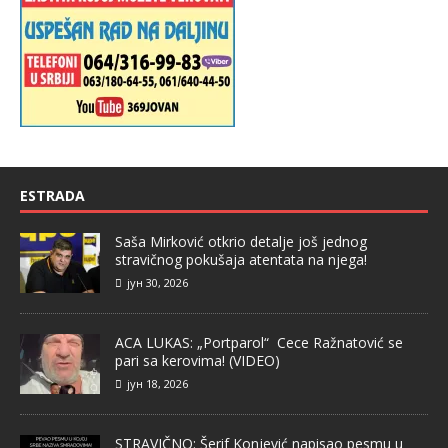
ESTRADA
Saša Mirković otkrio detalje još jednog
stravičnog pokušaja atentata na njega!
јун 30, 2026
ACA LUKAS: „Portparol“ Cece Ražnatović se
pari sa kerovima! (VIDEO)
јун 18, 2026
STRAVIČNO: Šerif Konjević napisao pesmu u