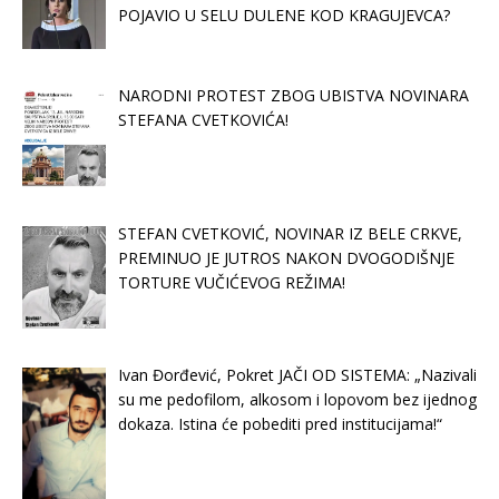
POJAVIO U SELU DULENE KOD KRAGUJEVCA?
NARODNI PROTEST ZBOG UBISTVA NOVINARA
STEFANA CVETKOVIĆA!
STEFAN CVETKOVIĆ, NOVINAR IZ BELE CRKVE,
PREMINUO JE JUTROS NAKON DVOGODIŠNJE
TORTURE VUČIĆEVOG REŽIMA!
Ivan Đorđević, Pokret JAČI OD SISTEMA: „Nazivali
su me pedofilom, alkosom i lopovom bez ijednog
dokaza. Istina će pobediti pred institucijama!“