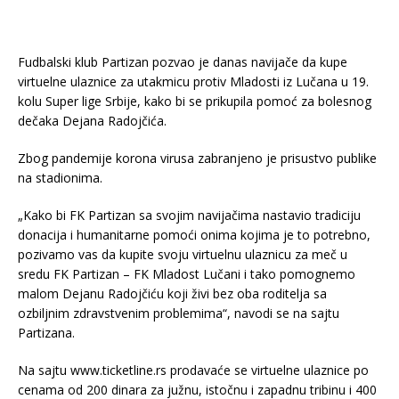
Fudbalski klub Partizan pozvao je danas navijače da kupe
virtuelne ulaznice za utakmicu protiv Mladosti iz Lučana u 19.
kolu Super lige Srbije, kako bi se prikupila pomoć za bolesnog
dečaka Dejana Radojčića.
Zbog pandemije korona virusa zabranjeno je prisustvo publike
na stadionima.
„Kako bi FK Partizan sa svojim navijačima nastavio tradiciju
donacija i humanitarne pomoći onima kojima je to potrebno,
pozivamo vas da kupite svoju virtuelnu ulaznicu za meč u
sredu FK Partizan – FK Mladost Lučani i tako pomognemo
malom Dejanu Radojčiću koji živi bez oba roditelja sa
ozbiljnim zdravstvenim problemima“, navodi se na sajtu
Partizana.
Na sajtu www.ticketline.rs prodavaće se virtuelne ulaznice po
cenama od 200 dinara za južnu, istočnu i zapadnu tribinu i 400