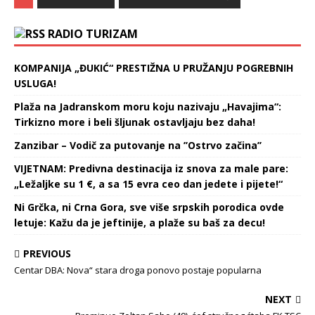
RADIO TURIZAM
KOMPANIJA „ĐUKIĆ“ PRESTIŽNA U PRUŽANJU POGREBNIH
USLUGA!
Plaža na Jadranskom moru koju nazivaju „Havajima“:
Tirkizno more i beli šljunak ostavljaju bez daha!
Zanzibar – Vodič za putovanje na ’’Ostrvo začina’’
VIJETNAM: Predivna destinacija iz snova za male pare:
„Ležaljke su 1 €, a sa 15 evra ceo dan jedete i pijete!“
Ni Grčka, ni Crna Gora, sve više srpskih porodica ovde
letuje: Kažu da je jeftinije, a plaže su baš za decu!
PREVIOUS
Centar DBA: Nova“ stara droga ponovo postaje popularna
NEXT