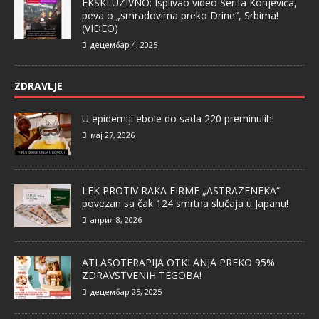
EKSKLUZIVNO: Isplivao video Šerifa Konjevića,
peva o „smradovima preko Drine“, Srbima!
(VIDEO)
децембар 4, 2025
ZDRAVLJE
U epidemiji ebole do sada 220 preminulih!
мај 27, 2026
LEK PROTIV RAKA FIRME „ASTRAZENEKA“
povezan sa čak 124 smrtna slučaja u Japanu!
април 8, 2026
ATLASOTERAPIJA OTKLANJA PREKO 95%
ZDRAVSTVENIH TEGOBA!
децембар 25, 2025