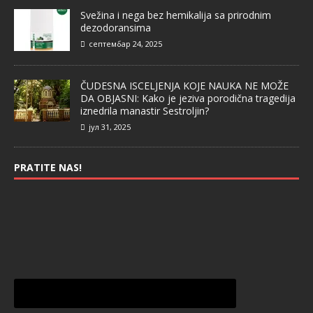
Svežina i nega bez hemikalija sa prirodnim
dezodoransima
септембар 24, 2025
ČUDESNA ISCELJENJA KOJE NAUKA NE MOŽE
DA OBJASNI: Kako je jeziva porodična tragedija
iznedrila manastir Sestroljin?
јул 31, 2025
PRATITE NAS!