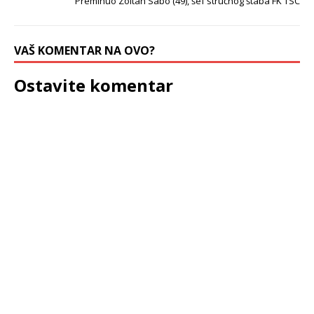
Preminuo Zoltan Sabo (49), śef stručnog śtaba FK TSC
VAŠ KOMENTAR NA OVO?
Ostavite komentar