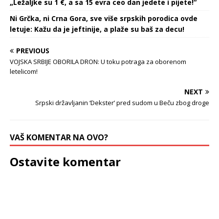
„Ležaljke su 1 €, a sa 15 evra ceo dan jedete i pijete!“
Ni Grčka, ni Crna Gora, sve više srpskih porodica ovde
letuje: Kažu da je jeftinije, a plaže su baš za decu!
PREVIOUS
VOJSKA SRBIJE OBORILA DRON: U toku potraga za oborenom
letelicom!
NEXT
Srpski državljanin ‘Dekster’ pred sudom u Beču zbog droge
VAŠ KOMENTAR NA OVO?
Ostavite komentar