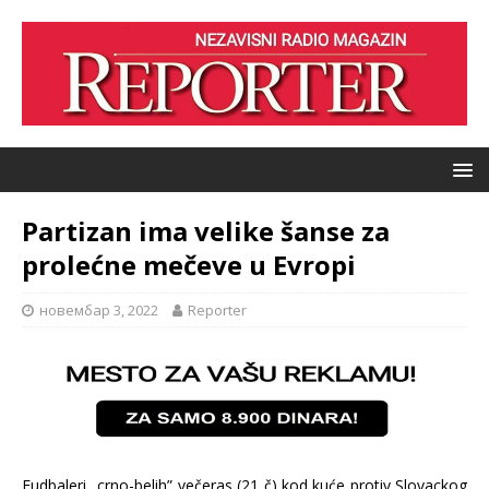
Partizan ima velike šanse za
prolećne mečeve u Evropi
новембар 3, 2022
Reporter
Fudbaleri „crno-belih” večeras (21 č) kod kuće protiv Slovackog