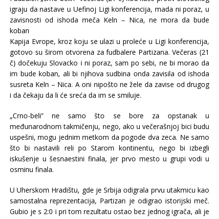
igraju da nastave u Uefinoj Ligi konferencija, mada ni poraz, u
zavisnosti od ishoda meča Keln – Nica, ne mora da bude
koban
Kapija Evrope, kroz koju se ulazi u proleće u Ligi konferencija,
gotovo su širom otvorena za fudbalere Partizana. Večeras (21
č) dočekuju Slovacko i ni poraz, sam po sebi, ne bi morao da
im bude koban, ali bi njihova sudbina onda zavisila od ishoda
susreta Keln – Nica. A oni nipošto ne žele da zavise od drugog
i da čekaju da li će sreća da im se smiluje.
„Crno-beli” ne samo što se bore za opstanak u
međunarodnom takmičenju, nego, ako u večerašnjoj bici budu
uspešni, mogu jednim metkom da pogode dva zeca. Ne samo
što bi nastavili reli po Starom kontinentu, nego bi izbegli
iskušenje u šesnaestini finala, jer prvo mesto u grupi vodi u
osminu finala.
U Uherskom Hradištu, gde je Srbija odigrala prvu utakmicu kao
samostalna reprezentacija, Partizan je odigrao istorijski meč.
Gubio je s 2:0 i pri tom rezultatu ostao bez jednog igrača, ali je