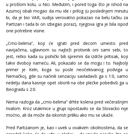
u prošlom kolu, u Nici. Međutim, i pored toga što je ishod na
Azurnoj obali mogao da mu ide i prilog (u poslednjem minutu
bi, da je bio VAR, sudija verovatno pokazao na belu tačku za
Partizan i tada bi on izbegao poraz), njegova igra je bila ispod
one potrebne visine.
„Crno-belima”, koji će igrati pred decom umesto pred
navijačima, uglavnom su najteži protivnik oni sami sebi, to
jest, retko kada su psihički bili spremni da izdrže pritisak, koji
takvi dvoboji nameću. Ali, pokazalo se da mogu i to. Najbolji
primer je Keln, koga su posle neočekivanog podviga u
Nemačkoj, gde su načinili senzaciju savladavši ga s 1:0, samo
nedelju dana kasnije opet oborili na obe plećke pobedivši ga u
Beogradu s 2:0.
Nema razloga da „crno-belima” drhte kolena pred večerašnjim
rivalom. Kroz utakmice u grupi ispostavilo se da Slovacko nije
moćno, ali da može da iskoristi priliku ako mu se ukaže.
Pred Partizanom je, kao i uvek u ovakvim okolnostima, da se