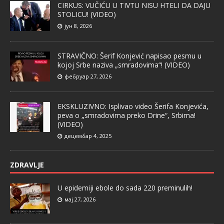
CIRKUS: VUČIĆU U TIVTU NISU HTELI DA DAJU
STOLICU! (VIDEO)
јун 8, 2026
STRAVIČNO: Šerif Konjević napisao pesmu u
kojoj Srbe naziva „smradovima“! (VIDEO)
фебруар 27, 2026
EKSKLUZIVNO: Isplivao video Šerifa Konjevića,
peva o „smradovima preko Drine“, Srbima!
(VIDEO)
децембар 4, 2025
ZDRAVLJE
U epidemiji ebole do sada 220 preminulih!
мај 27, 2026