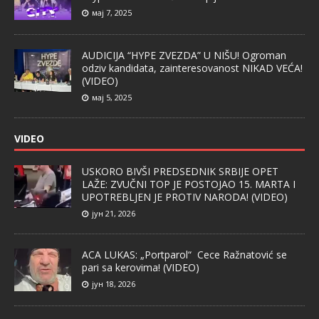
мај 7, 2025
AUDICIJA “HYPE ZVEZDA” U NIŠU! Ogroman
odziv kandidata, zainteresovanost NIKAD VEĆA!
(VIDEO)
мај 5, 2025
VIDEO
USKORO BIVŠI PREDSEDNIK SRBIJE OPET
LAŽE: ZVUČNI TOP JE POSTOJAO 15. MARTA I
UPOTREBLJEN JE PROTIV NARODA! (VIDEO)
јун 21, 2026
ACA LUKAS: „Portparol“ Cece Ražnatović se
pari sa kerovima! (VIDEO)
јун 18, 2026