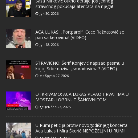
Saša Mirković otkrio detalje još jednog
stravičnog pokušaja atentata na njega!
јун 30, 2026
ACA LUKAS: „Portparol“ Cece Ražnatović se
pari sa kerovima! (VIDEO)
јун 18, 2026
STRAVIČNO: Šerif Konjević napisao pesmu u
kojoj Srbe naziva „smradovima“! (VIDEO)
фебруар 27, 2026
OTKRIVAMO: ACA LUKAS PEVAO HRVATIMA U
MOSTARU OGRNUT ŠAHOVNICOM!
децембар 23, 2025
U Rumi peticija protiv novogodišnjeg koncerta:
Aca Lukas i Mira Škorić NEPOŽELJNI U RUMI!
децембар 21, 2025