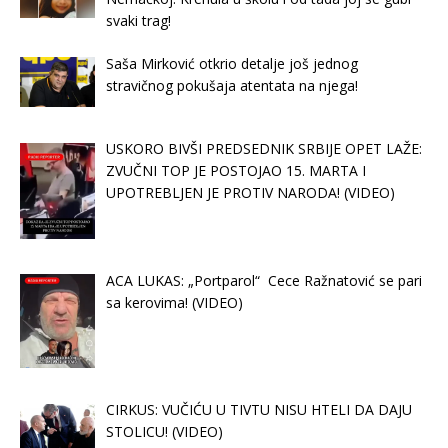
svaki trag!
Saša Mirković otkrio detalje još jednog
stravičnog pokušaja atentata na njega!
USKORO BIVŠI PREDSEDNIK SRBIJE OPET LAŽE:
ZVUČNI TOP JE POSTOJAO 15. MARTA I
UPOTREBLJEN JE PROTIV NARODA! (VIDEO)
ACA LUKAS: „Portparol“ Cece Ražnatović se pari
sa kerovima! (VIDEO)
CIRKUS: VUČIĆU U TIVTU NISU HTELI DA DAJU
STOLICU! (VIDEO)