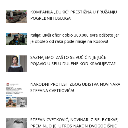
KOMPANIJA „ĐUKIĆ“ PRESTIŽNA U PRUŽANJU
POGREBNIH USLUGA!
Italija: Bivši oficir dobio 300.000 evra odštete jer
je oboleo od raka posle misije na Kosovu!
SAZNAJEMO: ZAŠTO SE VUČIĆ NIJE JUČE
POJAVIO U SELU DULENE KOD KRAGUJEVCA?
NARODNI PROTEST ZBOG UBISTVA NOVINARA
STEFANA CVETKOVIĆA!
STEFAN CVETKOVIĆ, NOVINAR IZ BELE CRKVE,
PREMINUO JE JUTROS NAKON DVOGODIŠNJE