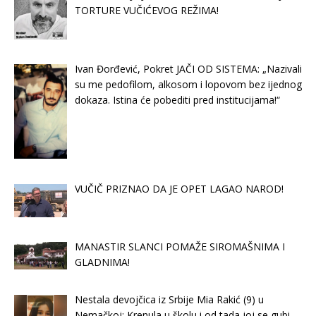
TORTURE VUČIĆEVOG REŽIMA!
Ivan Đorđević, Pokret JAČI OD SISTEMA: „Nazivali
su me pedofilom, alkosom i lopovom bez ijednog
dokaza. Istina će pobediti pred institucijama!“
VUČIČ PRIZNAO DA JE OPET LAGAO NAROD!
MANASTIR SLANCI POMAŽE SIROMAŠNIMA I
GLADNIMA!
Nestala devojčica iz Srbije Mia Rakić (9) u
Nemačkoj: Krenula u školu i od tada joj se gubi