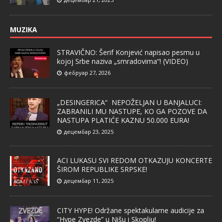
MUZIKA
STRAVIČNO: Šerif Konjević napisao pesmu u
kojoj Srbe naziva „smradovima“! (VIDEO)
фебруар 27, 2026
„DESINGERICA“ NEPOŽELJAN U BANJALUCI:
ZABRANILI MU NASTUPE, KO GA POZOVE DA
NASTUPA PLATIĆE KAZNU 50.000 EURA!
децембар 23, 2025
ACI LUKASU SVI REDOM OTKAZUJU KONCERTE
ŠIROM REPUBLIKE SRPSKE!
децембар 11, 2025
CITY HYPE! Održane spektakularne audicije za
“Hype Zvezde” u Nišu i Skoplju!