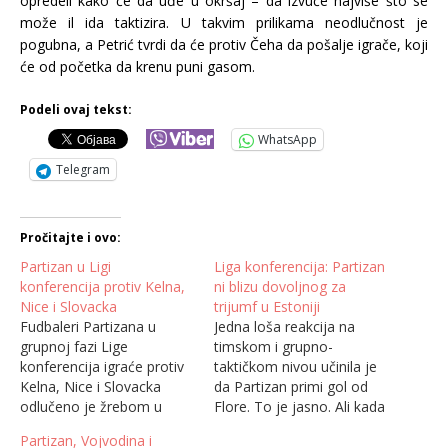
opredeli kako će da uđe u okršaj – da izvuče najviše što se
može il ida taktizira. U takvim prilikama neodlučnost je
pogubna, a Petrić tvrdi da će protiv Čeha da pošalje igrače, koji
će od početka da krenu puni gasom.
Podeli ovaj tekst:
WhatsApp
Telegram
Pročitajte i ovo:
Partizan u Ligi
Liga konferencija: Partizan
konferencija protiv Kelna,
ni blizu dovoljnog za
Nice i Slovacka
trijumf u Estoniji
Fudbaleri Partizana u
Jedna loša reakcija na
grupnoj fazi Lige
timskom i grupno-
konferencija igraće protiv
taktičkom nivou učinila je
Kelna, Nice i Slovacka
da Partizan primi gol od
odlučeno je žrebom u
Flore. To je jasno. Ali kada
Istanbulu. Srpski
je razlika u kvalitetu takva,
Partizan, Vojvodina i
vicešampion je iz prvog
kakva nedvosmisleno