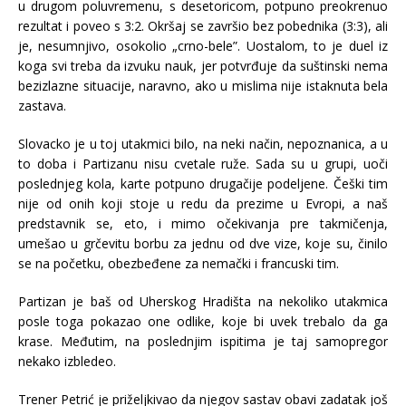
u drugom poluvremenu, s desetoricom, potpuno preokrenuo
rezultat i poveo s 3:2. Okršaj se završio bez pobednika (3:3), ali
je, nesumnjivo, osokolio „crno-bele”. Uostalom, to je duel iz
koga svi treba da izvuku nauk, jer potvrđuje da suštinski nema
bezizlazne situacije, naravno, ako u mislima nije istaknuta bela
zastava.
Slovacko je u toj utakmici bilo, na neki način, nepoznanica, a u
to doba i Partizanu nisu cvetale ruže. Sada su u grupi, uoči
poslednjeg kola, karte potpuno drugačije podeljene. Češki tim
nije od onih koji stoje u redu da prezime u Evropi, a naš
predstavnik se, eto, i mimo očekivanja pre takmičenja,
umešao u grčevitu borbu za jednu od dve vize, koje su, činilo
se na početku, obezbeđene za nemački i francuski tim.
Partizan je baš od Uherskog Hradišta na nekoliko utakmica
posle toga pokazao one odlike, koje bi uvek trebalo da ga
krase. Međutim, na poslednjim ispitima je taj samopregor
nekako izbledeo.
Trener Petrić je priželjkivao da njegov sastav obavi zadatak još