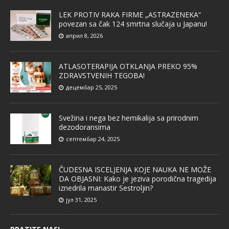
LEK PROTIV RAKA FIRME „ASTRAZENEKA“
povezan sa čak 124 smrtna slučaja u Japanu!
април 8, 2026
ATLASOTERAPIJA OTKLANJA PREKO 95%
ZDRAVSTVENIH TEGOBA!
децембар 25, 2025
Svežina i nega bez hemikalija sa prirodnim
dezodoransima
септембар 24, 2025
ČUDESNA ISCELJENJA KOJE NAUKA NE MOŽE
DA OBJASNI: Kako je jeziva porodična tragedija
iznedrila manastir Sestroljin?
јул 31, 2025