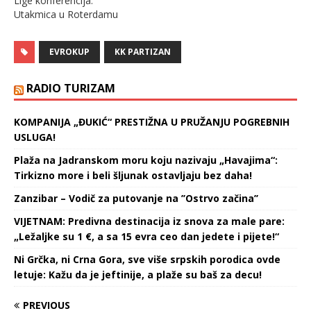
Lige konferencija.
dvokružnom bod sistemu.
preuzro čelnu…
Utakmica u Roterdamu
…
počinje u 21 čas uz
direktan prenos na Prvom
EVROKUP
KK PARTIZAN
programu RTS-a, strim je
na RTS Planeti (samo za
korisnike iz Srbije).
RADIO TURIZAM
Holandski tim je nadigrao
crno-bele sa 5:2 na
KOMPANIJA „ĐUKIĆ“ PRESTIŽNA U PRUŽANJU POGREBNIH
gostovanju u vrlo
USLUGA!
ravnopravnoj i otvorenoj
igri bez…
Plaža na Jadranskom moru koju nazivaju „Havajima“:
Tirkizno more i beli šljunak ostavljaju bez daha!
Zanzibar – Vodič za putovanje na ’’Ostrvo začina’’
VIJETNAM: Predivna destinacija iz snova za male pare:
„Ležaljke su 1 €, a sa 15 evra ceo dan jedete i pijete!“
Ni Grčka, ni Crna Gora, sve više srpskih porodica ovde
letuje: Kažu da je jeftinije, a plaže su baš za decu!
PREVIOUS