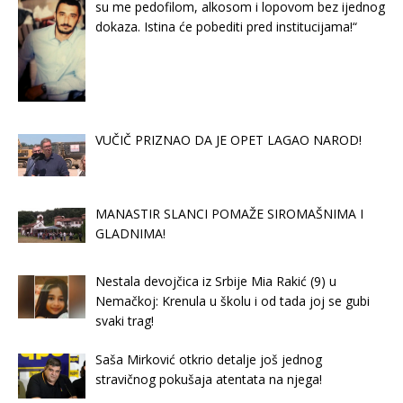
su me pedofilom, alkosom i lopovom bez ijednog
dokaza. Istina će pobediti pred institucijama!“
VUČIČ PRIZNAO DA JE OPET LAGAO NAROD!
MANASTIR SLANCI POMAŽE SIROMAŠNIMA I
GLADNIMA!
Nestala devojčica iz Srbije Mia Rakić (9) u
Nemačkoj: Krenula u školu i od tada joj se gubi
svaki trag!
Saša Mirković otkrio detalje još jednog
stravičnog pokušaja atentata na njega!