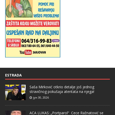
ESTRADA
Saša Mirković otkrio detalje još jednog
stravičnog pokušaja atentata na njega!
јун 30, 2026
ACA LUKAS: „Portparol“ Cece Ražnatović se