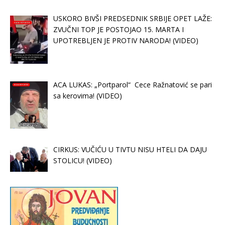
USKORO BIVŠI PREDSEDNIK SRBIJE OPET LAŽE:
ZVUČNI TOP JE POSTOJAO 15. MARTA I
UPOTREBLJEN JE PROTIV NARODA! (VIDEO)
ACA LUKAS: „Portparol“ Cece Ražnatović se pari
sa kerovima! (VIDEO)
CIRKUS: VUČIĆU U TIVTU NISU HTELI DA DAJU
STOLICU! (VIDEO)