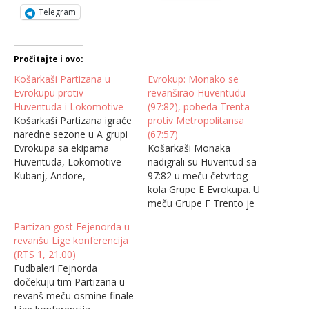
Telegram
Pročitajte i ovo:
Košarkaši Partizana u
Evrokup: Monako se
Evrokupu protiv
revanširao Huventudu
Huventuda i Lokomotive
(97:82), pobeda Trenta
Košarkaši Partizana igraće
protiv Metropolitansa
naredne sezone u A grupi
(67:57)
Evrokupa sa ekipama
Košarkaši Monaka
Huventuda, Lokomotive
nadigrali su Huventud sa
Kubanj, Andore,
97:82 u meču četvrtog
Lijetkabilisa, Trenta,
kola Grupe E Evrokupa. U
Bulonja, Metropolitana,
meču Grupe F Trento je
Turk Telekoma, Hamburga
na svom terenu savladao
Partizan gost Fejenorda u
i Vroclava, odlučeno je
Metropolitans sa 67:57.
revanšu Lige konferencija
danas žrebom u Barseloni.
Monako je tako uspeo da
(RTS 1, 21.00)
U novom formatu
nadonadi minus sedam iz
Fudbaleri Fejnorda
Evrokupa timovi su
prvog duela i u
dočekuju tim Partizana u
podeljeni u dve grupe po
međusobnom skoru je
revanš meču osmine finale
10 ekipa i igraće se po
bolji od Huventuda pa je