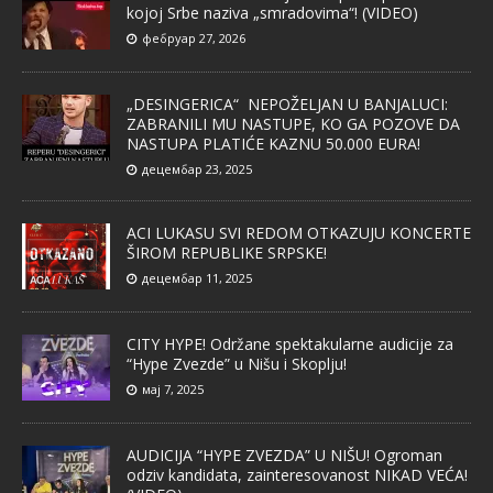
kojoj Srbe naziva „smradovima“! (VIDEO)
фебруар 27, 2026
„DESINGERICA“ NEPOŽELJAN U BANJALUCI:
ZABRANILI MU NASTUPE, KO GA POZOVE DA
NASTUPA PLATIĆE KAZNU 50.000 EURA!
децембар 23, 2025
ACI LUKASU SVI REDOM OTKAZUJU KONCERTE
ŠIROM REPUBLIKE SRPSKE!
децембар 11, 2025
CITY HYPE! Održane spektakularne audicije za
“Hype Zvezde” u Nišu i Skoplju!
мај 7, 2025
AUDICIJA “HYPE ZVEZDA” U NIŠU! Ogroman
odziv kandidata, zainteresovanost NIKAD VEĆA!