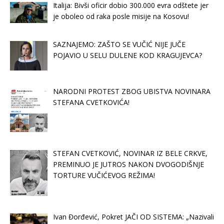
Italija: Bivši oficir dobio 300.000 evra odštete jer
je oboleo od raka posle misije na Kosovu!
SAZNAJEMO: ZAŠTO SE VUČIĆ NIJE JUČE
POJAVIO U SELU DULENE KOD KRAGUJEVCA?
NARODNI PROTEST ZBOG UBISTVA NOVINARA
STEFANA CVETKOVIĆA!
STEFAN CVETKOVIĆ, NOVINAR IZ BELE CRKVE,
PREMINUO JE JUTROS NAKON DVOGODIŠNJE
TORTURE VUČIĆEVOG REŽIMA!
Ivan Đorđević, Pokret JAČI OD SISTEMA: „Nazivali