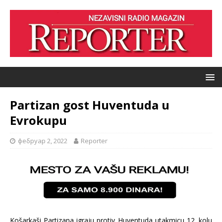
Partizan gost Huventuda u
Evrokupu
фебруар 2, 2022
Reporter
Košarkaši Partizana igraju protiv Huventuda utakmicu 12. kolu