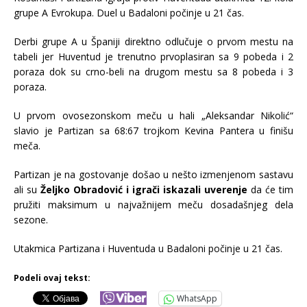
grupe A Evrokupa. Duel u Badaloni počinje u 21 čas.
Derbi grupe A u Španiji direktno odlučuje o prvom mestu na
tabeli jer Huventud je trenutno prvoplasiran sa 9 pobeda i 2
poraza dok su crno-beli na drugom mestu sa 8 pobeda i 3
poraza.
U prvom ovosezonskom meču u hali „Aleksandar Nikolić“
slavio je Partizan sa 68:67 trojkom Kevina Pantera u finišu
meča.
Partizan je na gostovanje došao u nešto izmenjenom sastavu
ali su
Željko Obradović i igrači iskazali uverenje
da će tim
pružiti maksimum u najvažnijem meču dosadašnjeg dela
sezone.
Utakmica Partizana i Huventuda u Badaloni počinje u 21 čas.
Podeli ovaj tekst:
WhatsApp