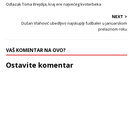
Odlazak Toma Brejdija, kraj ere najvećeg kvoterbeka
NEXT
Dušan Vlahović ubedljivo najskuplji fudbaler u januarskom
prelaznom roku
VAŠ KOMENTAR NA OVO?
Ostavite komentar