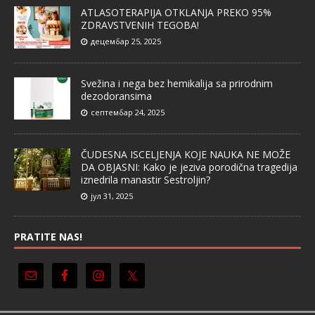
ATLASOTERAPIJA OTKLANJA PREKO 95%
ZDRAVSTVENIH TEGOBA!
децембар 25, 2025
Svežina i nega bez hemikalija sa prirodnim
dezodoransima
септембар 24, 2025
ČUDESNA ISCELJENJA KOJE NAUKA NE MOŽE
DA OBJASNI: Kako je jeziva porodična tragedija
iznedrila manastir Sestroljin?
јул 31, 2025
PRATITE NAS!