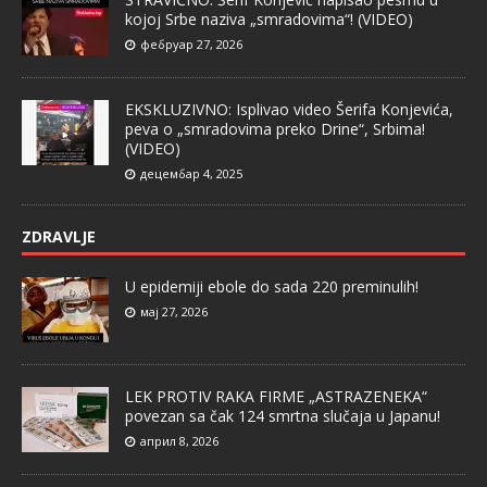
kojoj Srbe naziva „smradovima“! (VIDEO)
фебруар 27, 2026
EKSKLUZIVNO: Isplivao video Šerifa Konjevića,
peva o „smradovima preko Drine“, Srbima!
(VIDEO)
децембар 4, 2025
ZDRAVLJE
U epidemiji ebole do sada 220 preminulih!
мај 27, 2026
LEK PROTIV RAKA FIRME „ASTRAZENEKA“
povezan sa čak 124 smrtna slučaja u Japanu!
април 8, 2026