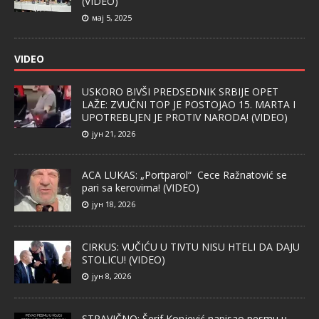
(VIDEO)
мај 5, 2025
VIDEO
USKORO BIVŠI PREDSEDNIK SRBIJE OPET
LAŽE: ZVUČNI TOP JE POSTOJAO 15. MARTA I
UPOTREBLJEN JE PROTIV NARODA! (VIDEO)
јун 21, 2026
ACA LUKAS: „Portparol“ Cece Ražnatović se
pari sa kerovima! (VIDEO)
јун 18, 2026
CIRKUS: VUČIĆU U TIVTU NISU HTELI DA DAJU
STOLICU! (VIDEO)
јун 8, 2026
STRAVIČNO: Šerif Konjević napisao pesmu u