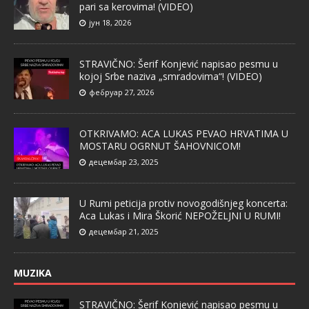
pari sa kerovima! (VIDEO)
јун 18, 2026
STRAVIČNO: Šerif Konjević napisao pesmu u
kojoj Srbe naziva „smradovima“! (VIDEO)
фебруар 27, 2026
OTKRIVAMO: ACA LUKAS PEVAO HRVATIMA U
MOSTARU OGRNUT ŠAHOVNICOM!
децембар 23, 2025
U Rumi peticija protiv novogodišnjeg koncerta:
Aca Lukas i Mira Škorić NEPOŽELJNI U RUMI!
децембар 21, 2025
MUZIKA
STRAVIČNO: Šerif Konjević napisao pesmu u