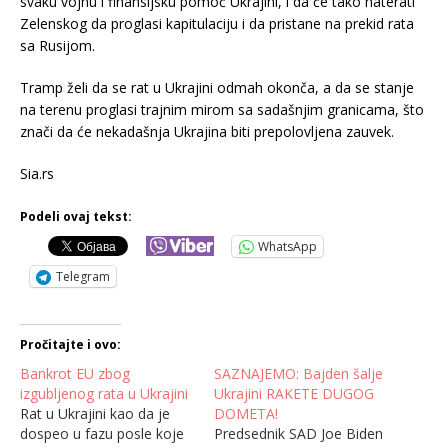
svaku vojnu i finansijsku pomoć Ukrajini, i da će tako naterati
Zelenskog da proglasi kapitulaciju i da pristane na prekid rata
sa Rusijom.
Tramp želi da se rat u Ukrajini odmah okonča, a da se stanje
na terenu proglasi trajnim mirom sa sadašnjim granicama, što
znači da će nekadašnja Ukrajina biti prepolovljena zauvek.
Sia.rs
Podeli ovaj tekst:
WhatsApp
Telegram
Pročitajte i ovo:
Bankrot EU zbog
SAZNAJEMO: Bajden šalje
izgubljenog rata u Ukrajini
Ukrajini RAKETE DUGOG
Rat u Ukrajini kao da je
DOMETA!
dospeo u fazu posle koje
Predsednik SAD Joe Biden