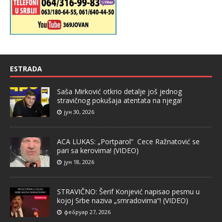
ESTRADA
Saša Mirković otkrio detalje još jednog
stravičnog pokušaja atentata na njega!
јун 30, 2026
ACA LUKAS: „Portparol“ Cece Ražnatović se
pari sa kerovima! (VIDEO)
јун 18, 2026
STRAVIČNO: Šerif Konjević napisao pesmu u
kojoj Srbe naziva „smradovima“! (VIDEO)
фебруар 27, 2026