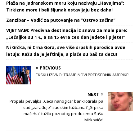
Plaža na Jadranskom moru koju nazivaju „Havajima“:
Tirkizno more i beli šljunak ostavljaju bez daha!
Zanzibar – Vodič za putovanje na ’’Ostrvo začina’’
VIJETNAM: Predivna destinacija iz snova za male pare:
„Ležaljke su 1 €, a sa 15 evra ceo dan jedete i pijete!“
Ni Grčka, ni Crna Gora, sve više srpskih porodica ovde
letuje: Kažu da je jeftinije, a plaže su baš za decu!
PREVIOUS
EKSKLUZIVNO: TRAMP NOVI PREDSEDNIK AMERIKE!
NEXT
Propala pevaljka „Ceca nanogica“ bankrotirala pa
sad „zarađuje“ sudskim tužbama? „Srpska
maćeha“ tužila poznatog producenta Sašu
Mirkovića!