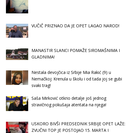
VUČIČ PRIZNAO DA JE OPET LAGAO NAROD!
MANASTIR SLANCI POMAŽE SIROMAŠNIMA I
GLADNIMA!
Nestala devojčica iz Srbije Mia Rakić (9) u
Nemačkoj: Krenula u školu i od tada joj se gubi
svaki trag!
Saša Mirković otkrio detalje još jednog
stravičnog pokušaja atentata na njega!
USKORO BIVŠI PREDSEDNIK SRBIJE OPET LAŽE:
ZVUČNI TOP JE POSTOJAO 15. MARTA I