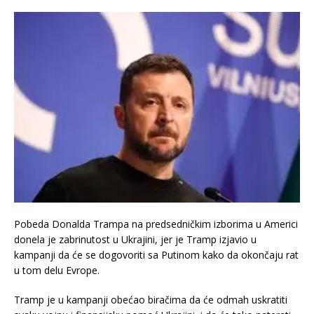
Pobeda Donalda Trampa na predsedničkim izborima u Americi
donela je zabrinutost u Ukrajini, jer je Tramp izjavio u
kampanji da će se dogovoriti sa Putinom kako da okončaju rat
u tom delu Evrope.
Tramp je u kampanji obećao biračima da će odmah uskratiti