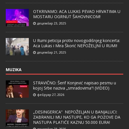
OTKRIVAMO: ACA LUKAS PEVAO HRVATIMA U
MOSTARU OGRNUT ŠAHOVNICOM!
децембар 23, 2025
U Rumi peticija protiv novogodišnjeg koncerta:
Aca Lukas i Mira Škorić NEPOŽELJNI U RUMI!
децембар 21, 2025
MUZIKA
STRAVIČNO: Šerif Konjević napisao pesmu u
kojoj Srbe naziva „smradovima“! (VIDEO)
фебруар 27, 2026
„DESINGERICA“ NEPOŽELJAN U BANJALUCI:
ZABRANILI MU NASTUPE, KO GA POZOVE DA
NASTUPA PLATIĆE KAZNU 50.000 EURA!
децембар 23, 2025