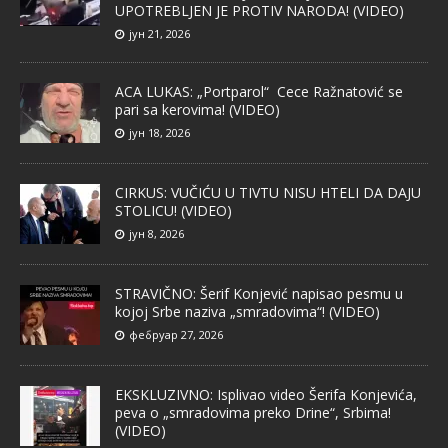
UPOTREBLJEN JE PROTIV NARODA! (VIDEO)
јун 21, 2026
ACA LUKAS: „Portparol“ Cece Ražnatović se
pari sa kerovima! (VIDEO)
јун 18, 2026
CIRKUS: VUČIĆU U TIVTU NISU HTELI DA DAJU
STOLICU! (VIDEO)
јун 8, 2026
STRAVIČNO: Šerif Konjević napisao pesmu u
kojoj Srbe naziva „smradovima“! (VIDEO)
фебруар 27, 2026
EKSKLUZIVNO: Isplivao video Šerifa Konjevića,
peva o „smradovima preko Drine“, Srbima!
(VIDEO)