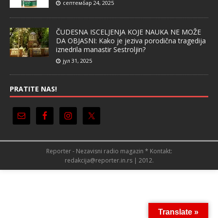
септембар 24, 2025
ČUDESNA ISCELJENJA KOJE NAUKA NE MOŽE
DA OBJASNI: Kako je jeziva porodična tragedija
iznedrila manastir Sestroljin?
јул 31, 2025
PRATITE NAS!
Reporter - Nezavisni radio magazin * Kontakt:
redakcija@reporter.in.rs | 2012.
Translate »