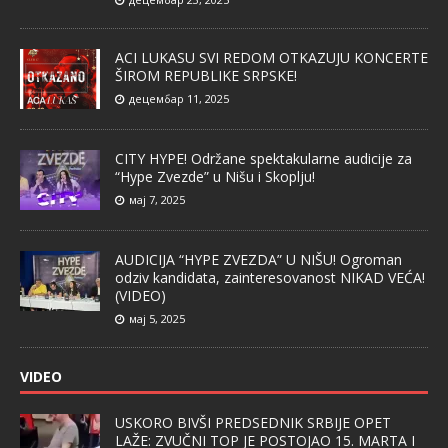
ACI LUKASU SVI REDOM OTKAZUJU KONCERTE
ŠIROM REPUBLIKE SRPSKE!
децембар 11, 2025
CITY HYPE! Održane spektakularne audicije za
“Hype Zvezde” u Nišu i Skoplju!
мај 7, 2025
AUDICIJA “HYPE ZVEZDA” U NIŠU! Ogroman
odziv kandidata, zainteresovanost NIKAD VEĆA!
(VIDEO)
мај 5, 2025
VIDEO
USKORO BIVŠI PREDSEDNIK SRBIJE OPET
LAŽE: ZVUČNI TOP JE POSTOJAO 15. MARTA I