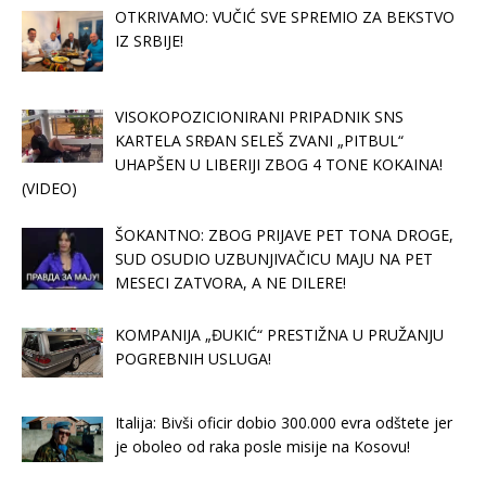
OTKRIVAMO: VUČIĆ SVE SPREMIO ZA BEKSTVO
IZ SRBIJE!
VISOKOPOZICIONIRANI PRIPADNIK SNS
KARTELA SRĐAN SELEŠ ZVANI „PITBUL“
UHAPŠEN U LIBERIJI ZBOG 4 TONE KOKAINA!
(VIDEO)
ŠOKANTNO: ZBOG PRIJAVE PET TONA DROGE,
SUD OSUDIO UZBUNJIVAČICU MAJU NA PET
MESECI ZATVORA, A NE DILERE!
KOMPANIJA „ĐUKIĆ“ PRESTIŽNA U PRUŽANJU
POGREBNIH USLUGA!
Italija: Bivši oficir dobio 300.000 evra odštete jer
je oboleo od raka posle misije na Kosovu!