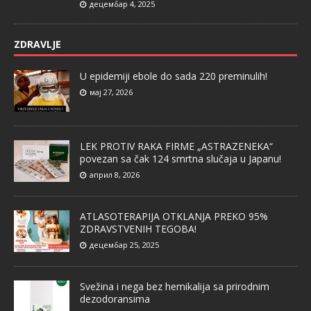
децембар 4, 2025
ZDRAVLJE
U epidemiji ebole do sada 220 preminulih!
мај 27, 2026
LEK PROTIV RAKA FIRME „ASTRAZENEKA“
povezan sa čak 124 smrtna slučaja u Japanu!
април 8, 2026
ATLASOTERAPIJA OTKLANJA PREKO 95%
ZDRAVSTVENIH TEGOBA!
децембар 25, 2025
Svežina i nega bez hemikalija sa prirodnim
dezodoransima