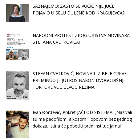
SAZNAJEMO: ZAŠTO SE VUČIĆ NIJE JUČE
POJAVIO U SELU DULENE KOD KRAGUJEVCA?
NARODNI PROTEST ZBOG UBISTVA NOVINARA
STEFANA CVETKOVIĆA!
STEFAN CVETKOVIĆ, NOVINAR IZ BELE CRKVE,
PREMINUO JE JUTROS NAKON DVOGODIŠNJE
TORTURE VUČIĆEVOG REŽIMA!
Ivan Đorđević, Pokret JAČI OD SISTEMA: „Nazivali
su me pedofilom, alkosom i lopovom bez ijednog
dokaza. Istina će pobediti pred institucijama!“