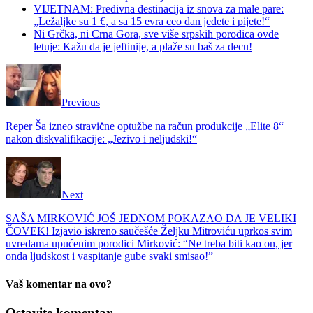
VIJETNAM: Predivna destinacija iz snova za male pare:
„Ležaljke su 1 €, a sa 15 evra ceo dan jedete i pijete!“
Ni Grčka, ni Crna Gora, sve više srpskih porodica ovde
letuje: Kažu da je jeftinije, a plaže su baš za decu!
Previous
Reper Ša izneo stravične optužbe na račun produkcije „Elite 8“
nakon diskvalifikacije: „Jezivo i neljudski!“
Next
SAŠA MIRKOVIĆ JOŠ JEDNOM POKAZAO DA JE VELIKI
ČOVEK! Izjavio iskreno saučešće Željku Mitroviću uprkos svim
uvredama upućenim porodici Mirković: “Ne treba biti kao on, jer
onda ljudskost i vaspitanje gube svaki smisao!”
Vaš komentar na ovo?
Ostavite komentar