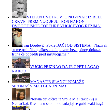
STEFAN CVETKOVIĆ, NOVINAR IZ BELE
CRKVE, PREMINUO JE JUTROS NAKON
DVOGODIŠNJE TORTURE VUČIĆEVOG REŽIMA!
Ivan Đorđević, Pokret JAČI OD SISTEMA: „Nazivali
su me pedofilom, alkosom i lopovom bez ijednog dokaza.
Istina će pobediti pred institucijama!“
VUČIČ PRIZNAO DA JE OPET LAGAO
NAROD!
MANASTIR SLANCI POMAŽE
SIROMAŠNIMA I GLADNIMA!
Nestala devojčica iz Srbije Mia Rakić (9) u
Nemačkoj: Krenula u školu i od tada joj se gubi svaki trag!