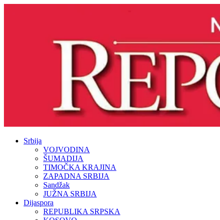
Srbija
VOJVODINA
ŠUMADIJA
TIMOČKA KRAJINA
ZAPADNA SRBIJA
Sandžak
JUŽNA SRBIJA
Dijaspora
REPUBLIKA SRPSKA