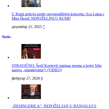
U Rumi peticija protiv novogodišnjeg koncerta: Aca Lukas i
Mira Škorić NEPOŽELJNI U RUMI!
децембар 21, 2025
7
Muzika
STRAVIČNO: Šerif Konjević napisao pesmu u kojoj Srbe
naziva „smradovima“! (VIDEO)
фебруар 27, 2026
0
„DESINGERICA“ NEPOŽELJAN U BANJALUCI: