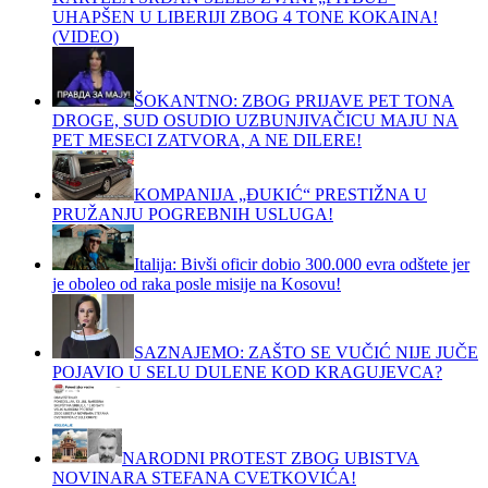
UHAPŠEN U LIBERIJI ZBOG 4 TONE KOKAINA!
(VIDEO)
ŠOKANTNO: ZBOG PRIJAVE PET TONA
DROGE, SUD OSUDIO UZBUNJIVAČICU MAJU NA
PET MESECI ZATVORA, A NE DILERE!
KOMPANIJA „ĐUKIĆ“ PRESTIŽNA U
PRUŽANJU POGREBNIH USLUGA!
Italija: Bivši oficir dobio 300.000 evra odštete jer
je oboleo od raka posle misije na Kosovu!
SAZNAJEMO: ZAŠTO SE VUČIĆ NIJE JUČE
POJAVIO U SELU DULENE KOD KRAGUJEVCA?
NARODNI PROTEST ZBOG UBISTVA
NOVINARA STEFANA CVETKOVIĆA!