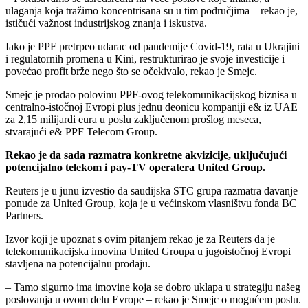
ulaganja koja tražimo koncentrisana su u tim područjima – rekao je,
ističući važnost industrijskog znanja i iskustva.
Iako je PPF pretrpeo udarac od pandemije Covid-19, rata u Ukrajini
i regulatornih promena u Kini, restrukturirao je svoje investicije i
povećao profit brže nego što se očekivalo, rekao je Smejc.
Smejc je prodao polovinu PPF-ovog telekomunikacijskog biznisa u
centralno-istočnoj Evropi plus jednu deonicu kompaniji e& iz UAE
za 2,15 milijardi eura u poslu zaključenom prošlog meseca,
stvarajući e& PPF Telecom Group.
Rekao je da sada razmatra konkretne akvizicije, uključujući
potencijalno telekom i pay-TV operatera United Group.
Reuters je u junu izvestio da saudijska STC grupa razmatra davanje
ponude za United Group, koja je u većinskom vlasništvu fonda BC
Partners.
Izvor koji je upoznat s ovim pitanjem rekao je za Reuters da je
telekomunikacijska imovina United Groupa u jugoistočnoj Evropi
stavljena na potencijalnu prodaju.
– Tamo sigurno ima imovine koja se dobro uklapa u strategiju našeg
poslovanja u ovom delu Evrope – rekao je Smejc o mogućem poslu.