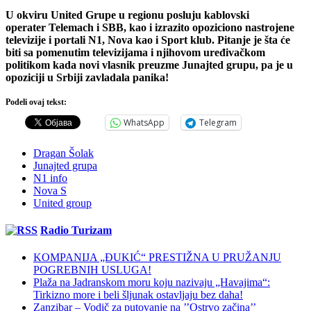
U okviru United Grupe u regionu posluju kablovski
operater Telemach i SBB, kao i izrazito opoziciono nastrojene
televizije i portali N1, Nova kao i Sport klub. Pitanje je šta će
biti sa pomenutim televizijama i njihovom uređivačkom
politikom kada novi vlasnik preuzme Junajted grupu, pa je u
opoziciji u Srbiji zavladala panika!
Podeli ovaj tekst:
WhatsApp
Telegram
Dragan Šolak
Junajted grupa
N1 info
Nova S
United group
Radio Turizam
KOMPANIJA „ĐUKIĆ“ PRESTIŽNA U PRUŽANJU
POGREBNIH USLUGA!
Plaža na Jadranskom moru koju nazivaju „Havajima“:
Tirkizno more i beli šljunak ostavljaju bez daha!
Zanzibar – Vodič za putovanje na ’’Ostrvo začina’’