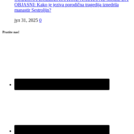
OBJASNI: Kako je jeziva porodična tragedija iznedrila
manastir Sestroljin?
јул 31, 2025
0
Pratite nas!