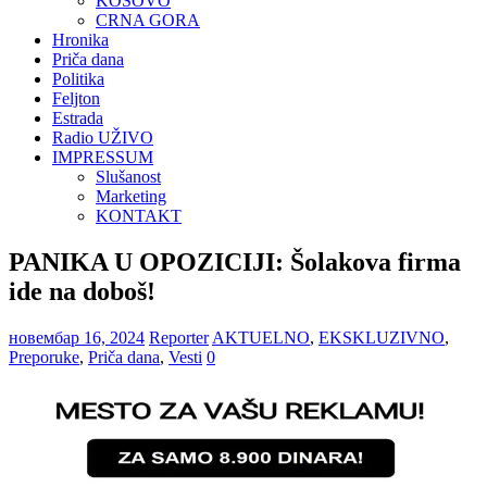
KOSOVO
CRNA GORA
Hronika
Priča dana
Politika
Feljton
Estrada
Radio UŽIVO
IMPRESSUM
Slušanost
Marketing
KONTAKT
PANIKA U OPOZICIJI: Šolakova firma
ide na doboš!
новембар 16, 2024
Reporter
AKTUELNO
,
EKSKLUZIVNO
,
Preporuke
,
Priča dana
,
Vesti
0