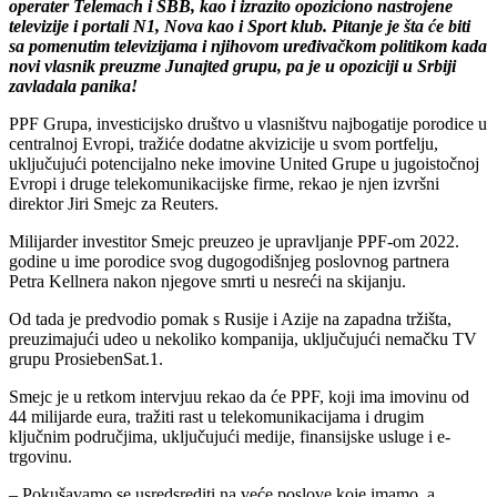
operater Telemach i SBB, kao i izrazito opoziciono nastrojene
televizije i portali N1, Nova kao i Sport klub. Pitanje je šta će biti
sa pomenutim televizijama i njihovom uređivačkom politikom kada
novi vlasnik preuzme Junajted grupu, pa je u opoziciji u Srbiji
zavladala panika!
PPF Grupa, investicijsko društvo u vlasništvu najbogatije porodice u
centralnoj Evropi, tražiće dodatne akvizicije u svom portfelju,
uključujući potencijalno neke imovine United Grupe u jugoistočnoj
Evropi i druge telekomunikacijske firme, rekao je njen izvršni
direktor Jiri Smejc za Reuters.
Milijarder investitor Smejc preuzeo je upravljanje PPF-om 2022.
godine u ime porodice svog dugogodišnjeg poslovnog partnera
Petra Kellnera nakon njegove smrti u nesreći na skijanju.
Od tada je predvodio pomak s Rusije i Azije na zapadna tržišta,
preuzimajući udeo u nekoliko kompanija, uključujući nemačku TV
grupu ProsiebenSat.1.
Smejc je u retkom intervjuu rekao da će PPF, koji ima imovinu od
44 milijarde eura, tražiti rast u telekomunikacijama i drugim
ključnim područjima, uključujući medije, finansijske usluge i e-
trgovinu.
– Pokušavamo se usredsrediti na veće poslove koje imamo, a