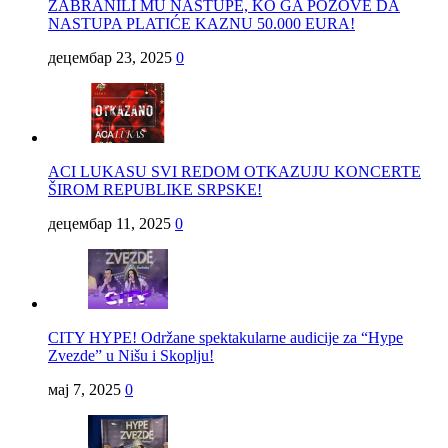
ZABRANILI MU NASTUPE, KO GA POZOVE DA
NASTUPA PLATIĆE KAZNU 50.000 EURA!
децембар 23, 2025
0
ACI LUKASU SVI REDOM OTKAZUJU KONCERTE
ŠIROM REPUBLIKE SRPSKE!
децембар 11, 2025
0
CITY HYPE! Održane spektakularne audicije za “Hype
Zvezde” u Nišu i Skoplju!
мај 7, 2025
0