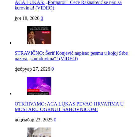
ACA LUKAS: „Portparol“ Cece Ražnatović se pari sa
kerovima! (VIDEO)
јун 18, 2026
0
STRAVIČNO: Šerif Konjević napisao pesmu u kojoj Srbe
naziva „smradovima“! (VIDEO)
фебруар 27, 2026
0
OTKRIVAMO: ACA LUKAS PEVAO HRVATIMA U
MOSTARU OGRNUT ŠAHOVNICOM!
децембар 23, 2025
0