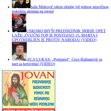
Saša Mirković otkrio detalje još jednog stravičnog
pokušaja atentata na njega!
USKORO BIVŠI PREDSEDNIK SRBIJE OPET
LAŽE: ZVUČNI TOP JE POSTOJAO 15. MARTA I
UPOTREBLJEN JE PROTIV NARODA! (VIDEO)
ACA LUKAS: „Portparol“ Cece Ražnatović se
pari sa kerovima! (VIDEO)