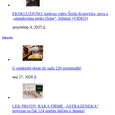
EKSKLUZIVNO: Isplivao video Šerifa Konjevića, peva o
„smradovima preko Drine“, Srbima! (VIDEO)
децембар 4, 2025
0
Zdravlje
U epidemiji ebole do sada 220 preminulih!
мај 27, 2026
0
LEK PROTIV RAKA FIRME „ASTRAZENEKA“
povezan sa čak 124 smrtna slučaja u Japanu!