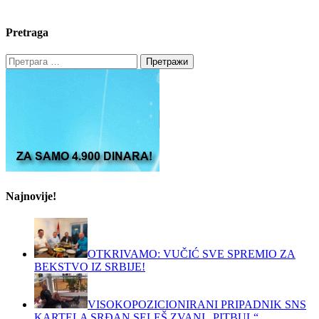
Pretraga
Претрага
за:
Najnovije!
OTKRIVAMO: VUČIĆ SVE SPREMIO ZA
BEKSTVO IZ SRBIJE!
VISOKOPOZICIONIRANI PRIPADNIK SNS
KARTELA SRĐAN SELEŠ ZVANI „PITBUL“