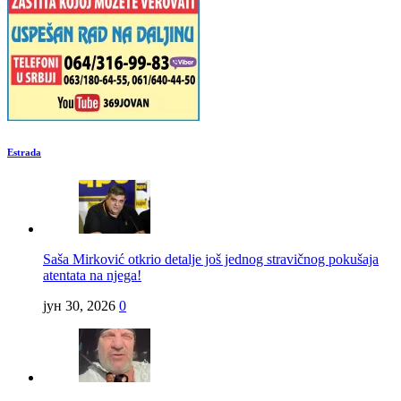
Estrada
Saša Mirković otkrio detalje još jednog stravičnog pokušaja
atentata na njega!
јун 30, 2026
0