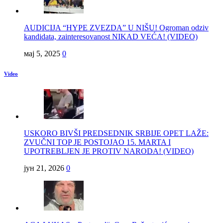
AUDICIJA “HYPE ZVEZDA” U NIŠU! Ogroman odziv
kandidata, zainteresovanost NIKAD VEĆA! (VIDEO)
мај 5, 2025
0
Video
USKORO BIVŠI PREDSEDNIK SRBIJE OPET LAŽE:
ZVUČNI TOP JE POSTOJAO 15. MARTA I
UPOTREBLJEN JE PROTIV NARODA! (VIDEO)
јун 21, 2026
0