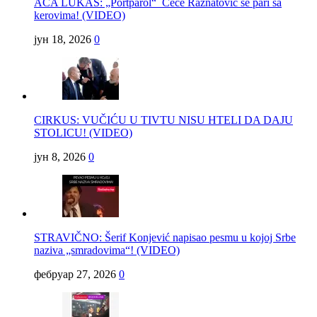
ACA LUKAS: „Portparol“ Cece Ražnatović se pari sa
kerovima! (VIDEO)
јун 18, 2026
0
CIRKUS: VUČIĆU U TIVTU NISU HTELI DA DAJU
STOLICU! (VIDEO)
јун 8, 2026
0
STRAVIČNO: Šerif Konjević napisao pesmu u kojoj Srbe
naziva „smradovima“! (VIDEO)
фебруар 27, 2026
0