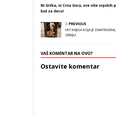
Ni Grčka, ni Crna Gora, sve više srpskih p
baš za decu!
PREVIOUS
HIT! KNJIGA KOJA JE ZAINTRIGIRA
SRBIJU!
VAŠ KOMENTAR NA OVO?
Ostavite komentar