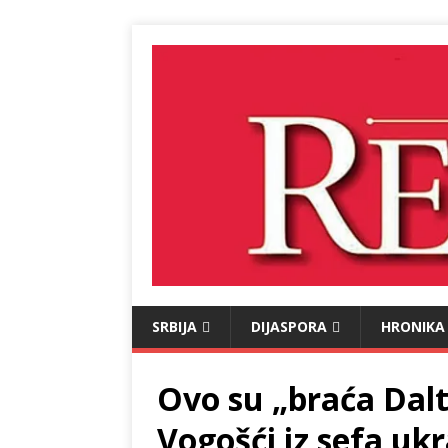
SRBIJA
DIJASPORA
HRONIKA
Ovo su „braća Dalto
Vogošći iz sefa ukr