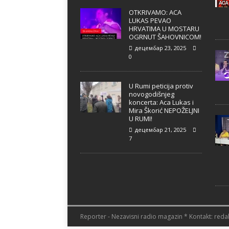
OTKRIVAMO: ACA
LUKAS PEVAO
HRVATIMA U MOSTARU
OGRNUT ŠAHOVNICOM!
децембар 23, 2025
0
U Rumi peticija protiv
novogodišnjeg
koncerta: Aca Lukas i
Mira Škorić NEPOŽELJNI
U RUMI!
децембар 21, 2025
7
Reporter - Nezavisni radio magazin * Kontakt: redak