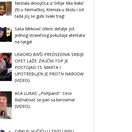
Nestala devojčica iz Srbije Mia Rakić
(9) u Nemačkoj: Krenula u školu i od
tada joj se gubi svaki trag!
Saša Mirković otkrio detalje još
jednog stravičnog pokušaja atentata
na njega!
USKORO BIVŠI PREDSEDNIK SRBIJE
OPET LAŽE: ZVUČNI TOP JE
POSTOJAO 15. MARTA I
UPOTREBLJEN JE PROTIV NARODA!
(VIDEO)
ACA LUKAS: „Portparol“ Cece
Ražnatović se pari sa kerovima!
(VIDEO)
CIRKUS: VUČIĆU U TIVTU NISU