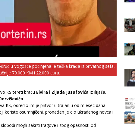
ručju Vogošće počinjena je teška krađa iz privatnog sefa,
čnije 70.000 KM i 22.000 eura.
tvo KS tereti braću
Elvira i Zijada Jusufovića
iz Ilijaša,
Derviševića
.
tva KS, odredio im je pritvor u trajanju od mjesec dana.
koji koriste osumnjičeni, pronađen je dio ukradenog novca i
slobodi mogli sakriti tragove i zbog opasnosti od