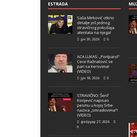
ESTRADA
MU
Saša Mirković otkrio
detalje još jednog
stravičnog pokušaja
atentata na njega!
јун 30, 2026
0
ACA LUKAS: „Portparol“
Cece Ražnatović se
pari sa kerovima!
(VIDEO)
јун 18, 2026
0
STRAVIČNO: Šerif
Konjević napisao
pesmu u kojoj Srbe
naziva „smradovima“!
(VIDEO)
фебруар 27, 2026
0