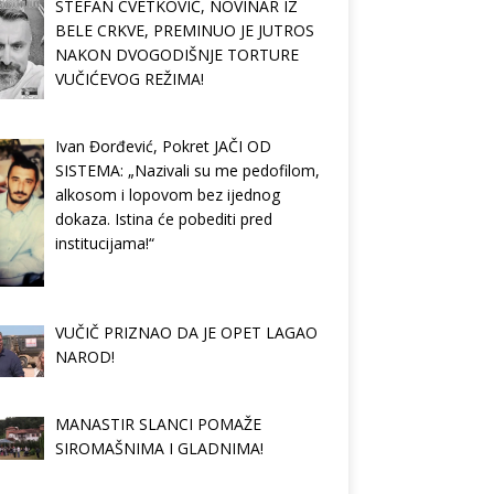
STEFAN CVETKOVIĆ, NOVINAR IZ
BELE CRKVE, PREMINUO JE JUTROS
NAKON DVOGODIŠNJE TORTURE
VUČIĆEVOG REŽIMA!
Ivan Đorđević, Pokret JAČI OD
SISTEMA: „Nazivali su me pedofilom,
alkosom i lopovom bez ijednog
dokaza. Istina će pobediti pred
institucijama!“
VUČIČ PRIZNAO DA JE OPET LAGAO
NAROD!
MANASTIR SLANCI POMAŽE
SIROMAŠNIMA I GLADNIMA!