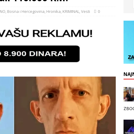
LNO
,
Bosna i Hercegovina
,
Hronika
,
KRIMINAL
,
Vesti
0
NAJN
ZBOG