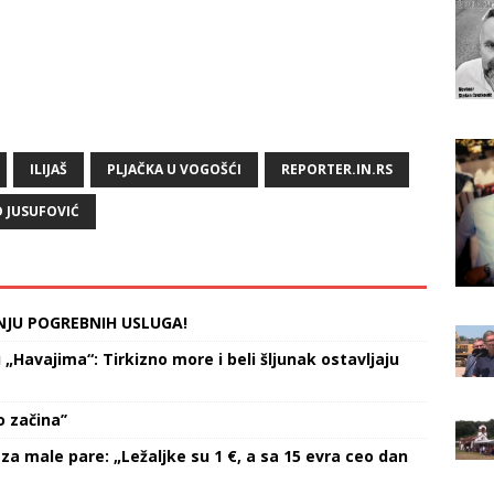
ILIJAŠ
PLJAČKA U VOGOŠĆI
REPORTER.IN.RS
D JUSUFOVIĆ
NJU POGREBNIH USLUGA!
Havajima“: Tirkizno more i beli šljunak ostavljaju
 začina’’
za male pare: „Ležaljke su 1 €, a sa 15 evra ceo dan