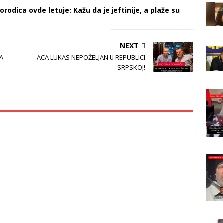
orodica ovde letuje: Kažu da je jeftinije, a plaže su
NEXT
LA
ACA LUKAS NEPOŽELJAN U REPUBLICI
SRPSKOJ!