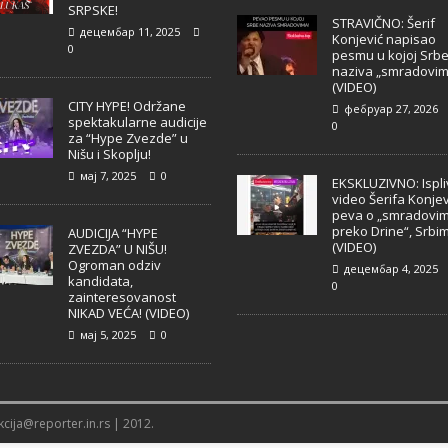
SRPSKE!
STRAVIČNO: Šerif
децембар 11, 2025
Konjević napisao
0
pesmu u kojoj Srb
naziva „smradovim
(VIDEO)
CITY HYPE! Održane
фебруар 27, 2026
spektakularne audicije
0
za “Hype Zvezde” u
Nišu i Skoplju!
мај 7, 2025
0
EKSKLUZIVNO: Ispl
video Šerifa Konjev
peva o „smradovi
preko Drine“, Srbi
AUDICIJA “HYPE
(VIDEO)
ZVEZDA” U NIŠU!
Ogroman odziv
децембар 4, 2025
kandidata,
0
zainteresovanost
NIKAD VEĆA! (VIDEO)
мај 5, 2025
0
cija@reporter.in.rs | 2012.