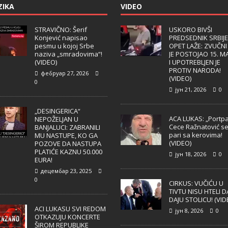
ZIKA
VIDEO
STRAVIČNO: Šerif
USKORO BIVŠI
Konjević napisao
PREDSEDNIK SRBIJE
pesmu u kojoj Srbe
OPET LAŽE: ZVUČNI
naziva „smradovima“!
JE POSTOJAO 15. M
(VIDEO)
I UPOTREBLJEN JE
PROTIV NARODA!
фебруар 27, 2026
(VIDEO)
0
јун 21, 2026
0
„DESINGERICA“
ACA LUKAS: „Portpa
NEPOŽELJAN U
Cece Ražnatović s
BANJALUCI: ZABRANILI
pari sa kerovima!
MU NASTUPE, KO GA
(VIDEO)
POZOVE DA NASTUPA
PLATIĆE KAZNU 50.000
јун 18, 2026
0
EURA!
децембар 23, 2025
0
CIRKUS: VUČIĆU U
TIVTU NISU HTELI D
DAJU STOLICU! (VID
ACI LUKASU SVI REDOM
јун 8, 2026
0
OTKAZUJU KONCERTE
ŠIROM REPUBLIKE