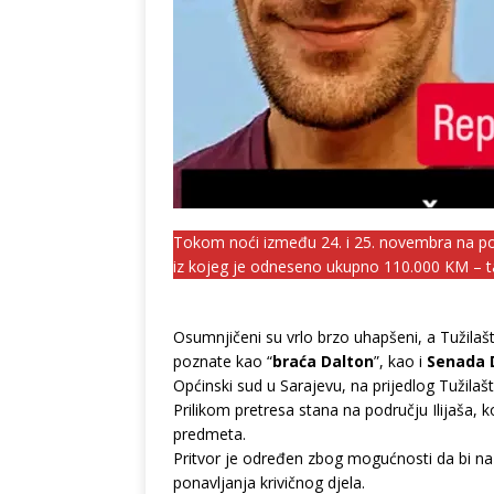
Tokom noći između 24. i 25. novembra na pod
iz kojeg je odneseno ukupno 110.000 KM – ta
Osumnjičeni su vrlo brzo uhapšeni, a Tužilaš
poznate kao “
braća Dalton
”, kao i
Senada 
Općinski sud u Sarajevu, na prijedlog Tužilaš
Prilikom pretresa stana na području Ilijaša, 
predmeta.
Pritvor je određen zbog mogućnosti da bi na 
ponavljanja krivičnog djela.