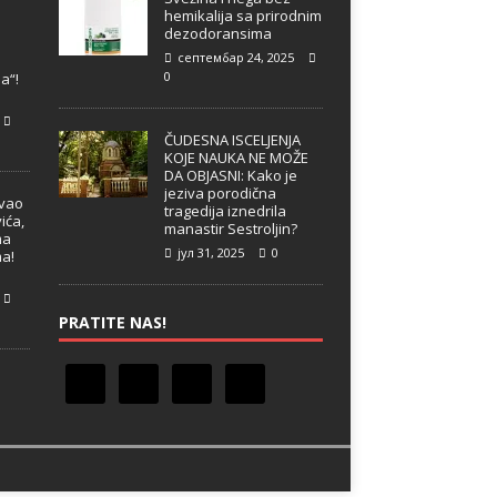
hemikalija sa prirodnim
dezodoransima
септембар 24, 2025
e
0
a“!
ČUDESNA ISCELJENJA
KOJE NAUKA NE MOŽE
DA OBJASNI: Kako je
jeziva porodična
ivao
tragedija iznedrila
ića,
manastir Sestroljin?
ma
јул 31, 2025
0
ma!
PRATITE NAS!