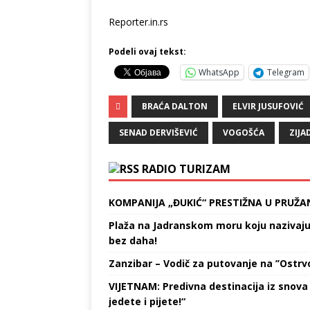
Reporter.in.rs
Podeli ovaj tekst:
WhatsApp
Telegram
BRAĆA DALTON
ELVIR JUSUFOVIĆ
SENAD DERVIŠEVIĆ
VOGOŠĆA
ZIJA
RADIO TURIZAM
KOMPANIJA „ĐUKIĆ“ PRESTIŽNA U PRUŽA
Plaža na Jadranskom moru koju nazivaju „
bez daha!
Zanzibar – Vodič za putovanje na ’’Ostrvo
VIJETNAM: Predivna destinacija iz snova 
jedete i pijete!“