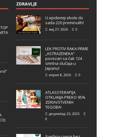
ZDRAVLJE
U epidemiji ebole do
sada 220 preminulih!
 TOP
мај 27, 2026
0
ARTA
LEK PROTIV RAKA FIRME
„ASTRAZENEKA“
povezan sa čak 124
smrtna slučaja u
Japanu!
rol“
април 8, 2026
0
e
ATLASOTERAPIJA
OTKLANJA PREKO 95%
ZDRAVSTVENIH
TEGOBA!
децембар 25, 2025
A
0
EO)
Svežina i nega bez