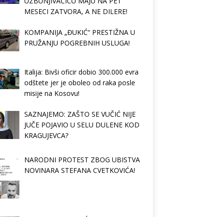
UZBUNJIVAČICU MAJU NA PET
MESECI ZATVORA, A NE DILERE!
KOMPANIJA „ĐUKIĆ“ PRESTIŽNA U
PRUŽANJU POGREBNIH USLUGA!
Italija: Bivši oficir dobio 300.000 evra
odštete jer je oboleo od raka posle
misije na Kosovu!
SAZNAJEMO: ZAŠTO SE VUČIĆ NIJE
JUČE POJAVIO U SELU DULENE KOD
KRAGUJEVCA?
NARODNI PROTEST ZBOG UBISTVA
NOVINARA STEFANA CVETKOVIĆA!