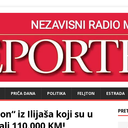
PRIČA DANA
POLITIKA
FELJTON
ESTRADA
n“ iz Ilijaša koji su u
PRE
ali 110.000 KM!