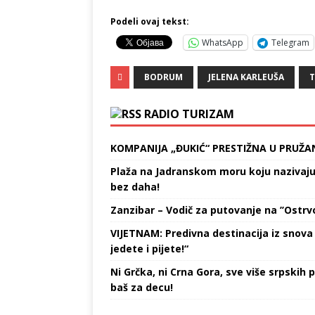
Podeli ovaj tekst:
WhatsApp
Telegram
BODRUM
JELENA KARLEUŠA
T
RADIO TURIZAM
KOMPANIJA „ĐUKIĆ“ PRESTIŽNA U PRUŽA
Plaža na Jadranskom moru koju nazivaju „
bez daha!
Zanzibar – Vodič za putovanje na ’’Ostrvo
VIJETNAM: Predivna destinacija iz snova 
jedete i pijete!“
Ni Grčka, ni Crna Gora, sve više srpskih p
baš za decu!