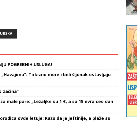
URSKA
NJU POGREBNIH USLUGA!
Havajima“: Tirkizno more i beli šljunak ostavljaju
 začina’’
za male pare: „Ležaljke su 1 €, a sa 15 evra ceo dan
orodica ovde letuje: Kažu da je jeftinije, a plaže su