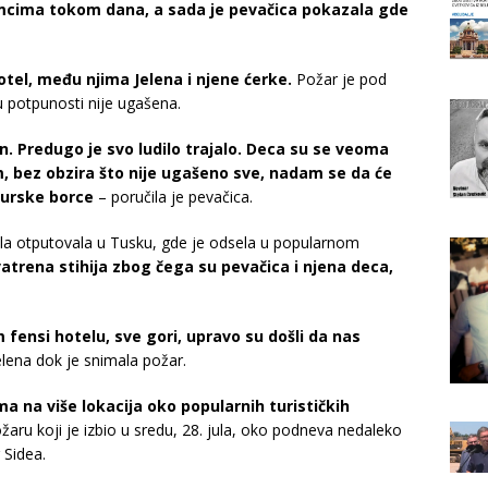
mcima tokom dana, a sada je pevačica pokazala gde
otel, među njima Jelena i njene ćerke.
Požar je pod
 u potpunosti nije ugašena.
n. Predugo je svo ludilo trajalo. Deca su se veoma
m, bez obzira što nije ugašeno sve, nadam se da će
 turske borce
– poručila je pevačica.
ula otputovala u Tusku, gde je odsela u popularnom
vatrena stihija zbog čega su pevačica i njena deca,
fensi hotelu, sve gori, upravo su došli da nas
elena dok je snimala požar.
a na više lokacija oko popularnih turističkih
aru koji je izbio u sredu, 28. jula, oko podneva nedaleko
 Sidea.