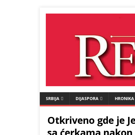
SRBIJA
DIJASPORA
HRONIKA
Otkriveno gde je J
sa ćerkama nakon š