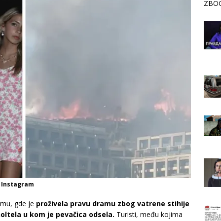
ZBOG
n Instagram
umu, gde je
proživela pravu dramu zbog vatrene stihije
holtela u kom je pevačica odsela.
Turisti, među kojima