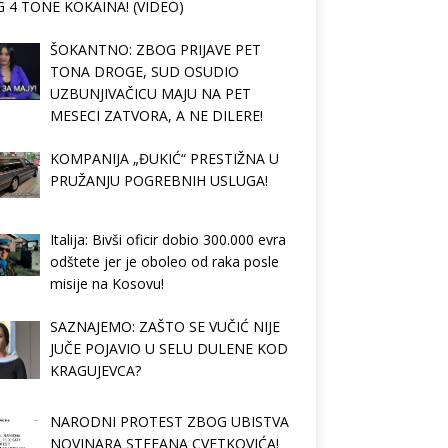
 4 TONE KOKAINA! (VIDEO)
ŠOKANTNO: ZBOG PRIJAVE PET
TONA DROGE, SUD OSUDIO
UZBUNJIVAČICU MAJU NA PET
MESECI ZATVORA, A NE DILERE!
KOMPANIJA „ĐUKIĆ“ PRESTIŽNA U
PRUŽANJU POGREBNIH USLUGA!
Italija: Bivši oficir dobio 300.000 evra
odštete jer je oboleo od raka posle
misije na Kosovu!
SAZNAJEMO: ZAŠTO SE VUČIĆ NIJE
JUČE POJAVIO U SELU DULENE KOD
KRAGUJEVCA?
NARODNI PROTEST ZBOG UBISTVA
NOVINARA STEFANA CVETKOVIĆA!