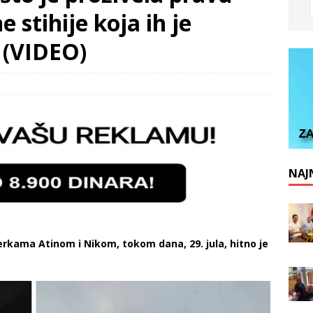
stihije koja ih je
! (VIDEO)
NAJN
rkama Atinom i Nikom, tokom dana, 29. jula, hitno je