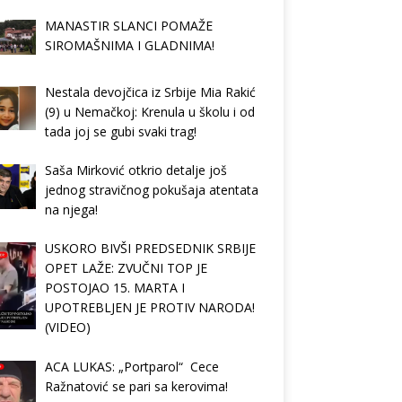
MANASTIR SLANCI POMAŽE
SIROMAŠNIMA I GLADNIMA!
Nestala devojčica iz Srbije Mia Rakić
(9) u Nemačkoj: Krenula u školu i od
tada joj se gubi svaki trag!
Saša Mirković otkrio detalje još
jednog stravičnog pokušaja atentata
na njega!
USKORO BIVŠI PREDSEDNIK SRBIJE
OPET LAŽE: ZVUČNI TOP JE
POSTOJAO 15. MARTA I
UPOTREBLJEN JE PROTIV NARODA!
(VIDEO)
ACA LUKAS: „Portparol“ Cece
Ražnatović se pari sa kerovima!