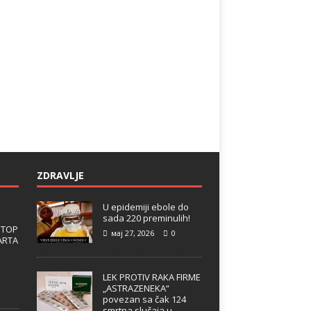
ZDRAVLJE
U epidemiji ebole do
sada 220 preminulih!
 TOP
мај 27, 2026
0
ARTA
LEK PROTIV RAKA FIRME
„ASTRAZENEKA“
povezan sa čak 124
smrtna slučaja u