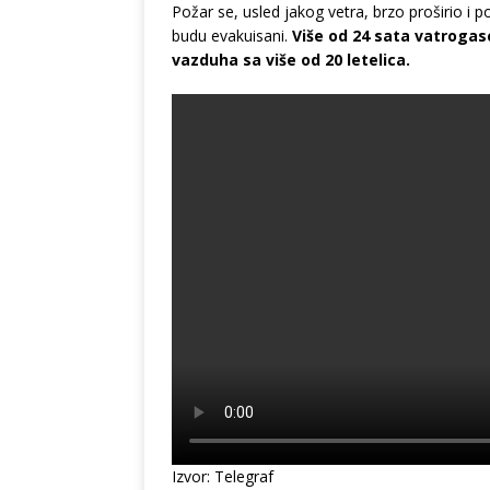
Požar se, usled jakog vetra, brzo proširio i
budu evakuisani.
Više od 24 sata vatrogasc
vazduha sa više od 20 letelica.
Izvor: Telegraf