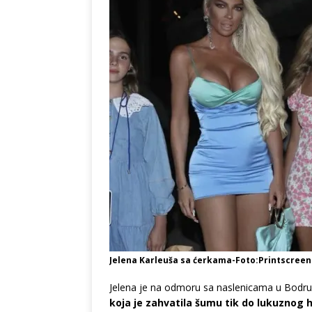
Jelena Karleuša sa ćerkama-Foto:Printscree
Jelena je na odmoru sa naslenicama u Bodr
koja je zahvatila šumu tik do lukuznog 