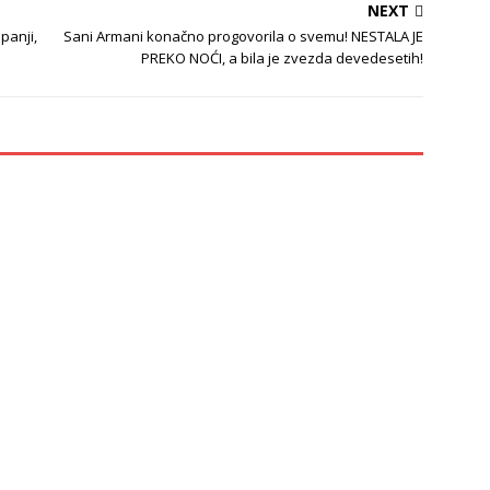
NEXT
panji,
Sani Armani konačno progovorila o svemu! NESTALA JE
PREKO NOĆI, a bila je zvezda devedesetih!