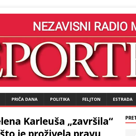
PRIČA DANA
POLITIKA
FELJTON
ESTRADA
elena Karleuša „završila“
PRE
to je proživela pravu