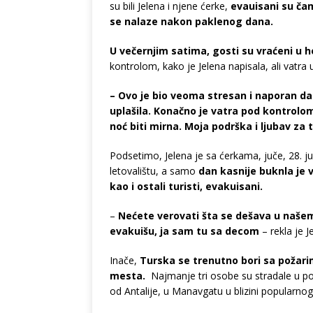
su bili Jelena i njene ćerke,
evauisani su ča
se nalaze nakon paklenog dana.
U večernjim satima, gosti su vraćeni u h
kontrolom, kako je Jelena napisala, ali vatra
– Ovo je bio veoma stresan i naporan da
uplašila. Konačno je vatra pod kontrolo
noć biti mirna. Moja podrška i ljubav za
Podsetimo, Jelena je sa ćerkama, juče, 28. j
letovalištu, a samo
dan kasnije buknla je 
kao i ostali turisti, evakuisani.
–
Nećete verovati šta se dešava u našem 
evakuišu, ja sam tu sa decom
– rekla je J
Inače,
Turska se trenutno bori sa požarim
mesta.
Najmanje tri osobe su stradale u pož
od Antalije, u Manavgatu u blizini popularnog