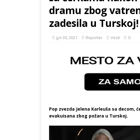
dramu zbog vatrene 
zadesila u Turskoj
јул 30, 2021
Reporter
Vesti
0
Pop zvezda Jelena Karleuša sa decom, će
evakuisana zbog požara u Turskoj.