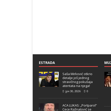
ESTRADA
MU
Saša Mirković otkrio
detalje još jednog
stravičnog pokušaja
atentata na njega!
јун 30, 2026
0
ACA LUKAS: „Portparol“
Cece Ražnatović se