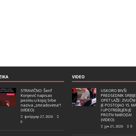
ZIKA
VIDEO
STRAVIČNO: Šerif
USKORO BIVŠI
Konjević napisao
PREDSEDNIK SRBIJE
pesmu u kojoj Srbe
OPET LAŽE: ZVUČNI
naziva „smradovima“!
JE POSTOJAO 15. M
(VIDEO)
I UPOTREBLJEN JE
PROTIV NARODA!
фебруар 27, 2026
(VIDEO)
0
јун 21, 2026
0