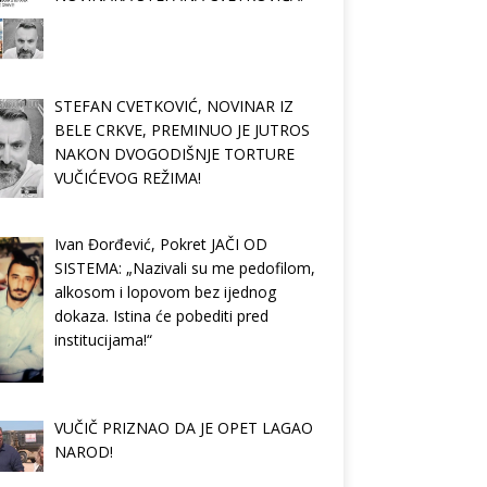
STEFAN CVETKOVIĆ, NOVINAR IZ
BELE CRKVE, PREMINUO JE JUTROS
NAKON DVOGODIŠNJE TORTURE
VUČIĆEVOG REŽIMA!
Ivan Đorđević, Pokret JAČI OD
SISTEMA: „Nazivali su me pedofilom,
alkosom i lopovom bez ijednog
dokaza. Istina će pobediti pred
institucijama!“
VUČIČ PRIZNAO DA JE OPET LAGAO
NAROD!