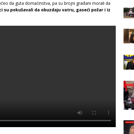
 počeo da guta domaćinstva, pa su brojni građani morali da
i su pokušavali da obuzdaju vatru, gaseći požar i iz