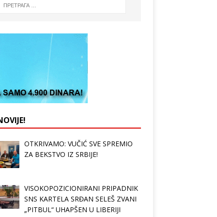
OVIJE!
OTKRIVAMO: VUČIĆ SVE SPREMIO
ZA BEKSTVO IZ SRBIJE!
VISOKOPOZICIONIRANI PRIPADNIK
SNS KARTELA SRĐAN SELEŠ ZVANI
„PITBUL“ UHAPŠEN U LIBERIJI