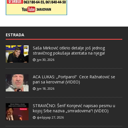
ESTRADA
Saša Mirković otkrio detalje još jednog
stravičnog pokušaja atentata na njega!
јун 30, 2026
ACA LUKAS: „Portparol“ Cece Ražnatović se
pari sa kerovima! (VIDEO)
јун 18, 2026
STRAVIČNO: Šerif Konjević napisao pesmu u
kojoj Srbe naziva „smradovima“! (VIDEO)
фебруар 27, 2026