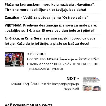
Plaža na Jadranskom moru koju nazivaju „Havajima“:
Tirkizno more i beli šljunak ostavljaju bez daha!
Zanzibar – Vodič za putovanje na ’’Ostrvo začina’’
VIJETNAM: Predivna destinacija iz snova za male pare:
„Ležaljke su 1 €, a sa 15 evra ceo dan jedete i pijete!“
Ni Grčka, ni Crna Gora, sve više srpskih porodica ovde
letuje: Kažu da je jeftinije, a plaže su baš za decu!
PREVIOUS
HOROR U BOLNICAMA: Žene koje su ŽRTVE GREŠKE
LEKARA, a sada se BORE ZA ŽIVOT! NE PROPUSTITE
“(NE)DOKAZANE”! (VIDEO)
NEXT
IZBORI U ZAJEČARU: Politička kampanja prljavija
nego ikad!
VAŠ KOMENTAR NA OVO?