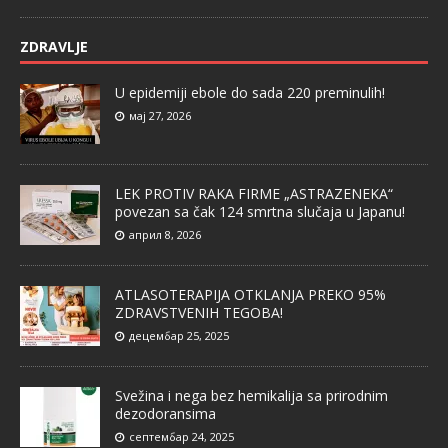
ZDRAVLJE
U epidemiji ebole do sada 220 preminulih!
мај 27, 2026
LEK PROTIV RAKA FIRME „ASTRAZENEKA“
povezan sa čak 124 smrtna slučaja u Japanu!
април 8, 2026
ATLASOTERAPIJA OTKLANJA PREKO 95%
ZDRAVSTVENIH TEGOBA!
децембар 25, 2025
Svežina i nega bez hemikalija sa prirodnim
dezodoransima
септембар 24, 2025