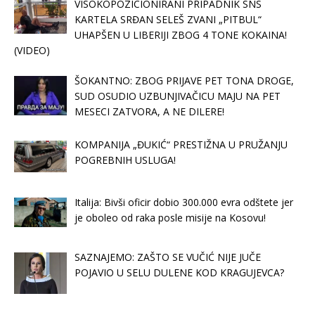
VISOKOPOZICIONIRANI PRIPADNIK SNS
KARTELA SRĐAN SELEŠ ZVANI „PITBUL“
UHAPŠEN U LIBERIJI ZBOG 4 TONE KOKAINA!
(VIDEO)
ŠOKANTNO: ZBOG PRIJAVE PET TONA DROGE,
SUD OSUDIO UZBUNJIVAČICU MAJU NA PET
MESECI ZATVORA, A NE DILERE!
KOMPANIJA „ĐUKIĆ“ PRESTIŽNA U PRUŽANJU
POGREBNIH USLUGA!
Italija: Bivši oficir dobio 300.000 evra odštete jer
je oboleo od raka posle misije na Kosovu!
SAZNAJEMO: ZAŠTO SE VUČIĆ NIJE JUČE
POJAVIO U SELU DULENE KOD KRAGUJEVCA?