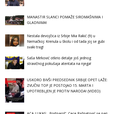
MANASTIR SLANCI POMAŽE SIROMAŠNIMA I
GLADNIMA!
Nestala devojčica iz Srbije Mia Rakić (9) u
Nemačkoj: Krenula u školu i od tada joj se gubi
svaki trag!
Saša Mirković otkrio detalje još jednog
stravičnog pokušaja atentata na njega!
USKORO BIVŠI PREDSEDNIK SRBIJE OPET LAŽE:
ZVUČNI TOP JE POSTOJAO 15. MARTA I
UPOTREBLJEN JE PROTIV NARODA! (VIDEO)
ACA LUKAS: „Portparol“ Cece Ražnatović se pari