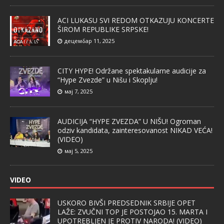
ACI LUKASU SVI REDOM OTKAZUJU KONCERTE
ŠIROM REPUBLIKE SRPSKE!
децембар 11, 2025
CITY HYPE! Održane spektakularne audicije za
“Hype Zvezde” u Nišu i Skoplju!
мај 7, 2025
AUDICIJA “HYPE ZVEZDA” U NIŠU! Ogroman
odziv kandidata, zainteresovanost NIKAD VEĆA!
(VIDEO)
мај 5, 2025
VIDEO
USKORO BIVŠI PREDSEDNIK SRBIJE OPET
LAŽE: ZVUČNI TOP JE POSTOJAO 15. MARTA I
UPOTREBLJEN JE PROTIV NARODA! (VIDEO)