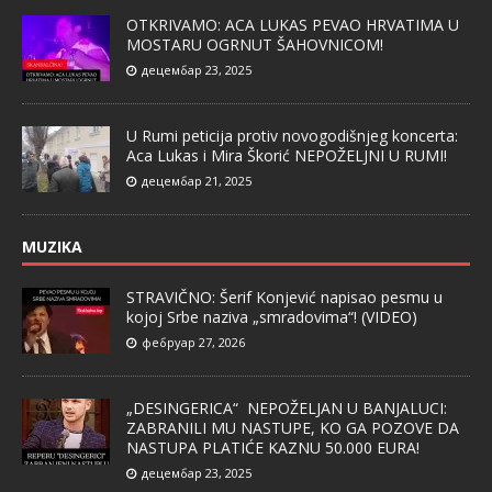
OTKRIVAMO: ACA LUKAS PEVAO HRVATIMA U
MOSTARU OGRNUT ŠAHOVNICOM!
децембар 23, 2025
U Rumi peticija protiv novogodišnjeg koncerta:
Aca Lukas i Mira Škorić NEPOŽELJNI U RUMI!
децембар 21, 2025
MUZIKA
STRAVIČNO: Šerif Konjević napisao pesmu u
kojoj Srbe naziva „smradovima“! (VIDEO)
фебруар 27, 2026
„DESINGERICA“ NEPOŽELJAN U BANJALUCI:
ZABRANILI MU NASTUPE, KO GA POZOVE DA
NASTUPA PLATIĆE KAZNU 50.000 EURA!
децембар 23, 2025