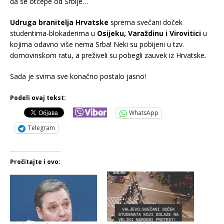
da se otcepe od Srbije…
Udruga branitelja Hrvatske
sprema svečani doček
studentima-blokaderima u
Osijeku, Varaždinu i Virovitici
u
kojima odavno više nema Srba! Neki su pobijeni u tzv.
domovinskom ratu, a preživeli su pobegli zauvek iz Hrvatske.
Sada je svima sve konačno postalo jasno!
Podeli ovaj tekst:
WhatsApp
Telegram
Pročitajte i ovo: