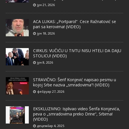
јун 21, 2026
ACA LUKAS: „Portparol“ Cece Ražnatović se
pari sa kerovima! (VIDEO)
јун 18, 2026
CIRKUS: VUČIĆU U TIVTU NISU HTELI DA DAJU
STOLICU! (VIDEO)
јун 8, 2026
STRAVIČNO: Šerif Konjević napisao pesmu u
kojoj Srbe naziva „smradovima“! (VIDEO)
фебруар 27, 2026
EKSKLUZIVNO: Isplivao video Šerifa Konjevića,
peva o „smradovima preko Drine“, Srbima!
(VIDEO)
децембар 4, 2025