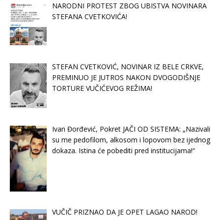
NARODNI PROTEST ZBOG UBISTVA NOVINARA
STEFANA CVETKOVIĆA!
STEFAN CVETKOVIĆ, NOVINAR IZ BELE CRKVE,
PREMINUO JE JUTROS NAKON DVOGODIŠNJE
TORTURE VUČIĆEVOG REŽIMA!
Ivan Đorđević, Pokret JAČI OD SISTEMA: „Nazivali
su me pedofilom, alkosom i lopovom bez ijednog
dokaza. Istina će pobediti pred institucijama!“
VUČIČ PRIZNAO DA JE OPET LAGAO NAROD!