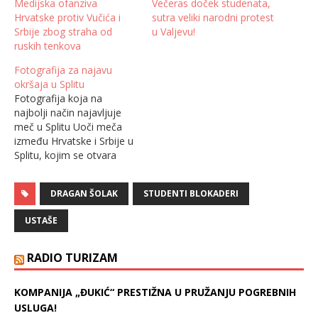
Medijska ofanziva
Večeras doček studenata,
Hrvatske protiv Vučića i
sutra veliki narodni protest
Srbije zbog straha od
u Valjevu!
ruskih tenkova
Fotografija za najavu
okršaja u Splitu
Fotografija koja na
najbolji način najavljuje
meč u Splitu Uoči meča
između Hrvatske i Srbije u
Splitu, kojim se otvara
Evropsko prvenstvo u
rukometu, rukometaši obe
DRAGAN ŠOLAK
STUDENTI BLOKADERI
selekcije svesni su težine
ovog meča, ali su, čini se,
USTAŠE
još svesniji da je u pitanju
samo sportsko
nadmetanje. Hrvatska je
RADIO TURIZAM
domaćin, igra pred…
KOMPANIJA „ĐUKIĆ“ PRESTIŽNA U PRUŽANJU POGREBNIH
USLUGA!