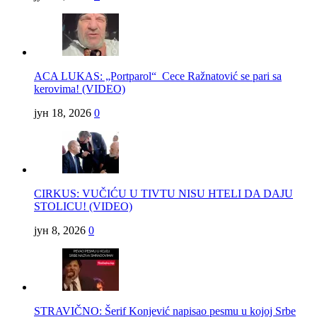
ACA LUKAS: „Portparol“ Cece Ražnatović se pari sa
kerovima! (VIDEO)
јун 18, 2026
0
CIRKUS: VUČIĆU U TIVTU NISU HTELI DA DAJU
STOLICU! (VIDEO)
јун 8, 2026
0
STRAVIČNO: Šerif Konjević napisao pesmu u kojoj Srbe