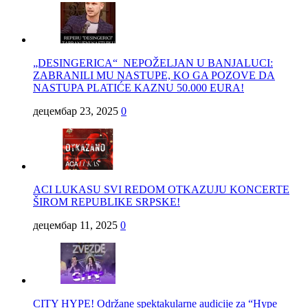
„DESINGERICA“ NEPOŽELJAN U BANJALUCI:
ZABRANILI MU NASTUPE, KO GA POZOVE DA
NASTUPA PLATIĆE KAZNU 50.000 EURA!
децембар 23, 2025
0
ACI LUKASU SVI REDOM OTKAZUJU KONCERTE
ŠIROM REPUBLIKE SRPSKE!
децембар 11, 2025
0
CITY HYPE! Održane spektakularne audicije za “Hype