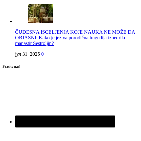
ČUDESNA ISCELJENJA KOJE NAUKA NE MOŽE DA
OBJASNI: Kako je jeziva porodična tragedija iznedrila
manastir Sestroljin?
јул 31, 2025
0
Pratite nas!