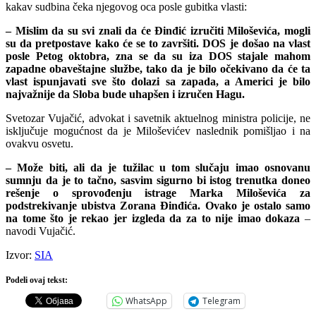
kakav sudbina čeka njegovog oca posle gubitka vlasti:
– Mislim da su svi znali da će Đinđić izručiti Miloševića, mogli
su da pretpostave kako će se to završiti. DOS je došao na vlast
posle Petog oktobra, zna se da su iza DOS stajale mahom
zapadne obaveštajne službe, tako da je bilo očekivano da će ta
vlast ispunjavati sve što dolazi sa zapada, a Americi je bilo
najvažnije da Sloba bude uhapšen i izručen Hagu.
Svetozar Vujačić, advokat i savetnik aktuelnog ministra policije, ne
isključuje mogućnost da je Miloševićev naslednik pomišljao i na
ovakvu osvetu.
– Može biti, ali da je tužilac u tom slučaju imao osnovanu
sumnju da je to tačno, sasvim sigurno bi istog trenutka doneo
rešenje o sprovođenju istrage Marka Miloševića za
podstrekivanje ubistva Zorana Đinđića. Ovako je ostalo samo
na tome što je rekao jer izgleda da za to nije imao dokaza
–
navodi Vujačić.
Izvor:
SIA
Podeli ovaj tekst:
WhatsApp
Telegram