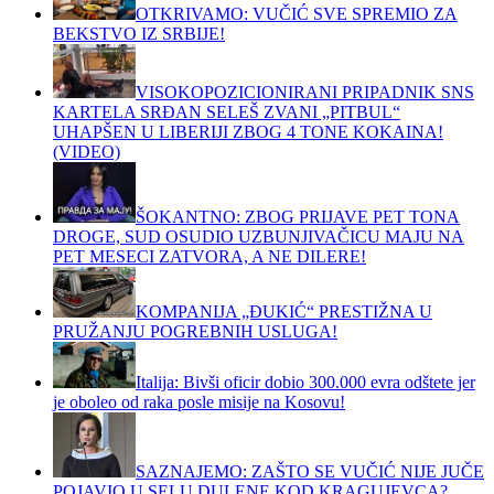
OTKRIVAMO: VUČIĆ SVE SPREMIO ZA
BEKSTVO IZ SRBIJE!
VISOKOPOZICIONIRANI PRIPADNIK SNS
KARTELA SRĐAN SELEŠ ZVANI „PITBUL“
UHAPŠEN U LIBERIJI ZBOG 4 TONE KOKAINA!
(VIDEO)
ŠOKANTNO: ZBOG PRIJAVE PET TONA
DROGE, SUD OSUDIO UZBUNJIVAČICU MAJU NA
PET MESECI ZATVORA, A NE DILERE!
KOMPANIJA „ĐUKIĆ“ PRESTIŽNA U
PRUŽANJU POGREBNIH USLUGA!
Italija: Bivši oficir dobio 300.000 evra odštete jer
je oboleo od raka posle misije na Kosovu!
SAZNAJEMO: ZAŠTO SE VUČIĆ NIJE JUČE
POJAVIO U SELU DULENE KOD KRAGUJEVCA?