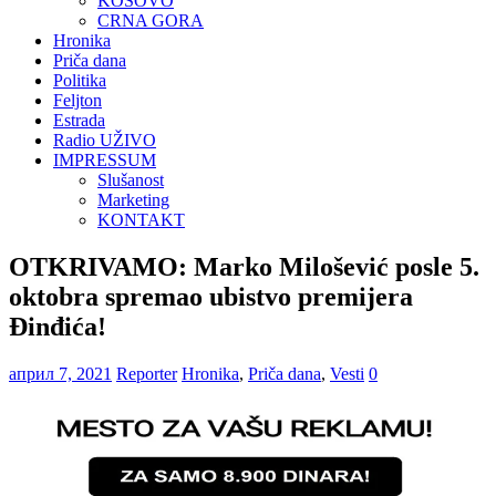
KOSOVO
CRNA GORA
Hronika
Priča dana
Politika
Feljton
Estrada
Radio UŽIVO
IMPRESSUM
Slušanost
Marketing
KONTAKT
OTKRIVAMO: Marko Milošević posle 5.
oktobra spremao ubistvo premijera
Đinđića!
април 7, 2021
Reporter
Hronika
,
Priča dana
,
Vesti
0