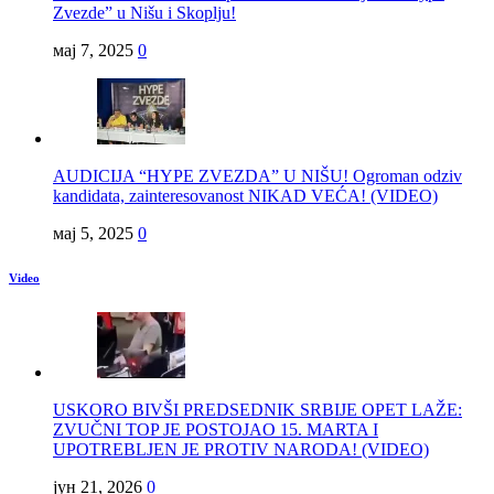
Zvezde” u Nišu i Skoplju!
мај 7, 2025
0
AUDICIJA “HYPE ZVEZDA” U NIŠU! Ogroman odziv
kandidata, zainteresovanost NIKAD VEĆA! (VIDEO)
мај 5, 2025
0
Video
USKORO BIVŠI PREDSEDNIK SRBIJE OPET LAŽE:
ZVUČNI TOP JE POSTOJAO 15. MARTA I
UPOTREBLJEN JE PROTIV NARODA! (VIDEO)
јун 21, 2026
0