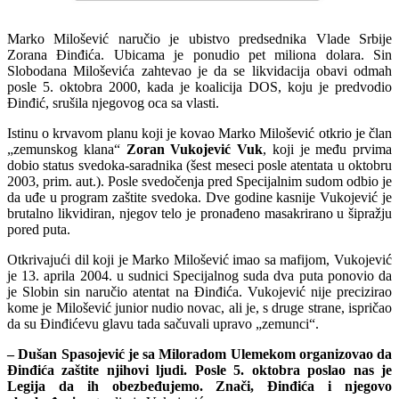
Marko Milošević naručio je ubistvo predsednika Vlade Srbije
Zorana Đinđića. Ubicama je ponudio pet miliona dolara. Sin
Slobodana Miloševića zahtevao je da se likvidacija obavi odmah
posle 5. oktobra 2000, kada je koalicija DOS, koju je predvodio
Đinđić, srušila njegovog oca sa vlasti.
Istinu o krvavom planu koji je kovao Marko Milošević otkrio je član
„zemunskog klana“
Zoran Vukojević Vuk
, koji je među prvima
dobio status svedoka-saradnika (šest meseci posle atentata u oktobru
2003, prim. aut.). Posle svedočenja pred Specijalnim sudom odbio je
da uđe u program zaštite svedoka. Dve godine kasnije Vukojević je
brutalno likvidiran, njegov telo je pronađeno masakrirano u šipražju
pored puta.
Otkrivajući dil koji je Marko Milošević imao sa mafijom, Vukojević
je 13. aprila 2004. u sudnici Specijalnog suda dva puta ponovio da
je Slobin sin naručio atentat na Đinđića. Vukojević nije precizirao
kome je Milošević junior nudio novac, ali je, s druge strane, ispričao
da su Đinđićevu glavu tada sačuvali upravo „zemunci“.
– Dušan Spasojević je sa Miloradom Ulemekom organizovao da
Ðinđića zaštite njihovi ljudi. Posle 5. oktobra poslao nas je
Legija da ih obezbeđujemo. Znači, Ðinđića i njegovo