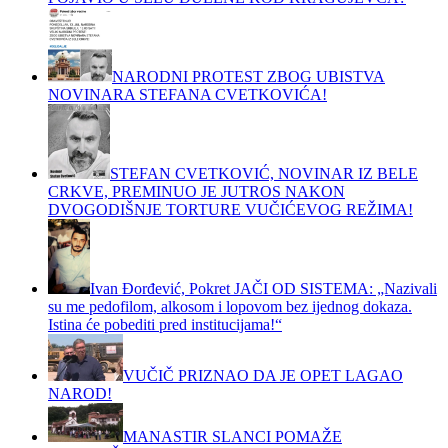
NARODNI PROTEST ZBOG UBISTVA
NOVINARA STEFANA CVETKOVIĆA!
STEFAN CVETKOVIĆ, NOVINAR IZ BELE
CRKVE, PREMINUO JE JUTROS NAKON
DVOGODIŠNJE TORTURE VUČIĆEVOG REŽIMA!
Ivan Đorđević, Pokret JAČI OD SISTEMA: „Nazivali
su me pedofilom, alkosom i lopovom bez ijednog dokaza.
Istina će pobediti pred institucijama!“
VUČIČ PRIZNAO DA JE OPET LAGAO
NAROD!
MANASTIR SLANCI POMAŽE