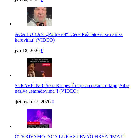
ACA LUKAS: „Portparol“ Cece Ražnatović se pari sa
kerovima! (VIDEO)
јун 18, 2026
0
STRAVIČNO: Šerif Konjević napisao pesmu u kojoj Srbe
naziva „smradovima“! (VIDEO)
фебруар 27, 2026
0
OTKRIVAMO: ACA LUKAS PEVAO HRVATIMA U