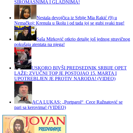
SIROMAŠNIMA I GLADNIMA!
Nestala devojčica iz Srbije Mia Rakić (9) u
Nemačkoj: Krenula u školu i od tada joj se gubi svaki trag!
Saša Mirković otkrio detalje još jednog stravičnog
pokušaja atentata na njega!
USKORO BIVŠI PREDSEDNIK SRBIJE OPET
LAŽE: ZVUČNI TOP JE POSTOJAO 15. MARTA I
UPOTREBLJEN JE PROTIV NARODA! (VIDEO)
ACA LUKAS: „Portparol“ Cece Ražnatović se
pari sa kerovima! (VIDEO)