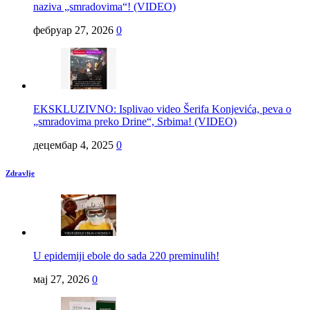
naziva „smradovima“! (VIDEO)
фебруар 27, 2026
0
EKSKLUZIVNO: Isplivao video Šerifa Konjevića, peva o
„smradovima preko Drine“, Srbima! (VIDEO)
децембар 4, 2025
0
Zdravlje
U epidemiji ebole do sada 220 preminulih!
мај 27, 2026
0