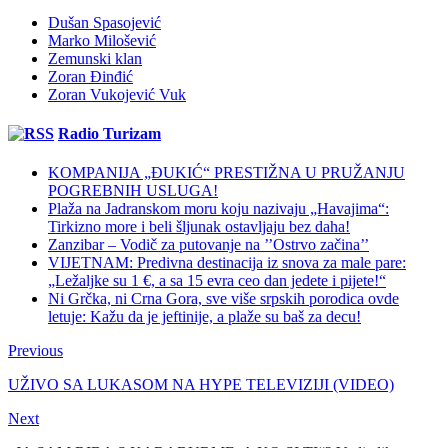
Dušan Spasojević
Marko Milošević
Zemunski klan
Zoran Đinđić
Zoran Vukojević Vuk
Radio Turizam
KOMPANIJA „ĐUKIĆ“ PRESTIŽNA U PRUŽANJU
POGREBNIH USLUGA!
Plaža na Jadranskom moru koju nazivaju „Havajima“:
Tirkizno more i beli šljunak ostavljaju bez daha!
Zanzibar – Vodič za putovanje na ’’Ostrvo začina’’
VIJETNAM: Predivna destinacija iz snova za male pare:
„Ležaljke su 1 €, a sa 15 evra ceo dan jedete i pijete!“
Ni Grčka, ni Crna Gora, sve više srpskih porodica ovde
letuje: Kažu da je jeftinije, a plaže su baš za decu!
Previous
UŽIVO SA LUKASOM NA HYPE TELEVIZIJI (VIDEO)
Next