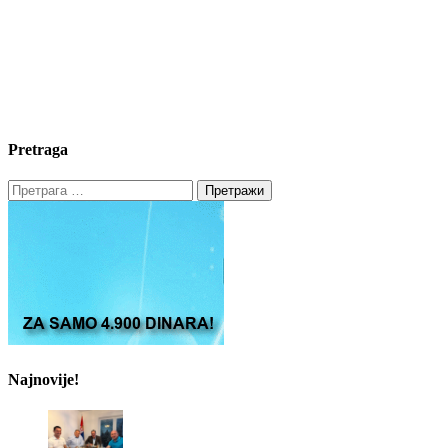
Pretraga
Претрага
за:
Najnovije!