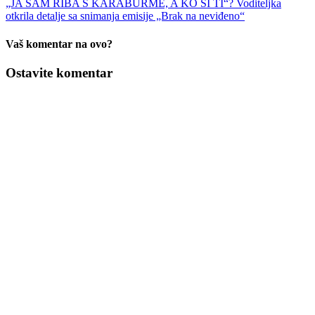
„JA SAM RIBA S KARABURME, A KO SI TI“? Voditeljka
otkrila detalje sa snimanja emisije „Brak na neviđeno“
Vaš komentar na ovo?
Ostavite komentar