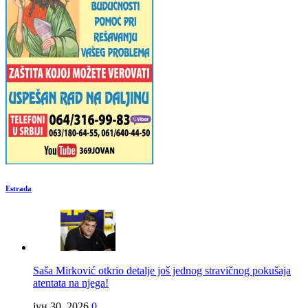
Estrada
Saša Mirković otkrio detalje još jednog stravičnog pokušaja
atentata na njega!
јун 30, 2026
0