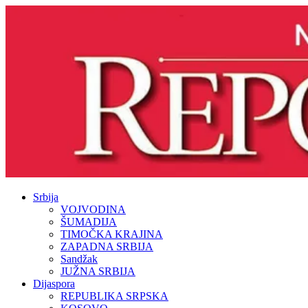
Srbija
VOJVODINA
ŠUMADIJA
TIMOČKA KRAJINA
ZAPADNA SRBIJA
Sandžak
JUŽNA SRBIJA
Dijaspora
REPUBLIKA SRPSKA