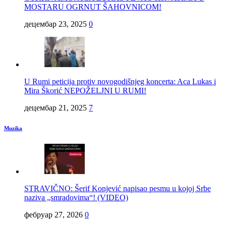
MOSTARU OGRNUT ŠAHOVNICOM!
децембар 23, 2025
0
U Rumi peticija protiv novogodišnjeg koncerta: Aca Lukas i
Mira Škorić NEPOŽELJNI U RUMI!
децембар 21, 2025
7
Muzika
STRAVIČNO: Šerif Konjević napisao pesmu u kojoj Srbe
naziva „smradovima“! (VIDEO)
фебруар 27, 2026
0