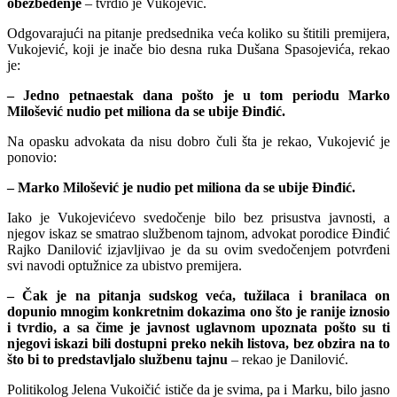
obezbeđenje
– tvrdio je Vukojević.
Odgovarajući na pitanje predsednika veća koliko su štitili premijera,
Vukojević, koji je inače bio desna ruka Dušana Spasojevića, rekao
je:
– Jedno petnaestak dana pošto je u tom periodu Marko
Milošević nudio pet miliona da se ubije Ðinđić.
Na opasku advokata da nisu dobro čuli šta je rekao, Vukojević je
ponovio:
– Marko Milošević je nudio pet miliona da se ubije Ðinđić.
Iako je Vukojevićevo svedočenje bilo bez prisustva javnosti, a
njegov iskaz se smatrao službenom tajnom, advokat porodice Đinđić
Rajko Danilović izjavljivao je da su ovim svedočenjem potvrđeni
svi navodi optužnice za ubistvo premijera.
– Čak je na pitanja sudskog veća, tužilaca i branilaca on
dopunio mnogim konkretnim dokazima ono što je ranije iznosio
i tvrdio, a sa čime je javnost uglavnom upoznata pošto su ti
njegovi iskazi bili dostupni preko nekih listova, bez obzira na to
što bi to predstavljalo službenu tajnu
– rekao je Danilović.
Politikolog Jelena Vukoičić ističe da je svima, pa i Marku, bilo jasno